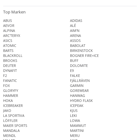
Top Marken
ABUS
ADIDAS
AEVOR
ALÉ
ALPINA
AIM'N
ARC'TERYX
ARENA
ASICS
ASSOS
ATOMIC
BABOLAT
BARTS
BIRKENSTOCK
BLACKROLL
BOGNER FIRE+ICE
BROOKS
BUFF
DEUTER
DOLOMITE
DYNAFIT
E9
F2
FALKE
FANATIC
FJÄLLRÄVEN
FOX
GARMIN
GLORYFY
GOREWEAR
HAMMER
HANWAG
HOKA
HYDRO FLASK
ICEBREAKER
ICEPEAK
JAKO
KJUS
LA SPORTIVA
LEKI
LÖFFLER
LOWA
MAIER SPORTS
MAMMUT
MANDALA
MARTINI
MEINDL
MERU