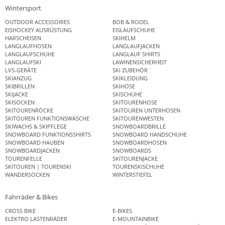
Wintersport
OUTDOOR ACCESSOIRES
BOB & RODEL
EISHOCKEY AUSRÜSTUNG
EISLAUFSCHUHE
HARSCHEISEN
SKIHELM
LANGLAUFHOSEN
LANGLAUFJACKEN
LANGLAUFSCHUHE
LANGLAUF SHIRTS
LANGLAUFSKI
LAWINENSICHERHEIT
LVS-GERÄTE
SKI ZUBEHÖR
SKIANZUG
SKIKLEIDUNG
SKIBRILLEN
SKIHOSE
SKIJACKE
SKISCHUHE
SKISOCKEN
SKITOURENHOSE
SKITOURENRÖCKE
SKITOUREN UNTERHOSEN
SKITOUREN FUNKTIONSWÄSCHE
SKITOURENWESTEN
SKIWACHS & SKIPFLEGE
SNOWBOARDBRILLE
SNOWBOARD FUNKTIONSSHIRTS
SNOWBOARD HANDSCHUHE
SNOWBOARD HAUBEN
SNOWBOARDHOSEN
SNOWBOARDJACKEN
SNOWBOARDS
TOURENFELLE
SKITOURENJACKE
SKITOUREN | TOURENSKI
TOURENSKISCHUHE
WANDERSOCKEN
WINTERSTIEFEL
Fahrräder & Bikes
CROSS BIKE
E-BIKES
ELEKTRO LASTENRÄDER
E-MOUNTAINBIKE