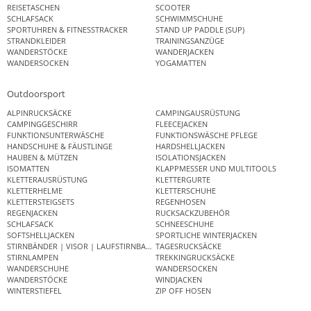
REISETASCHEN
SCOOTER
SCHLAFSACK
SCHWIMMSCHUHE
SPORTUHREN & FITNESSTRACKER
STAND UP PADDLE (SUP)
STRANDKLEIDER
TRAININGSANZÜGE
WANDERSTÖCKE
WANDERJACKEN
WANDERSOCKEN
YOGAMATTEN
Outdoorsport
ALPINRUCKSÄCKE
CAMPINGAUSRÜSTUNG
CAMPINGGESCHIRR
FLEECEJACKEN
FUNKTIONSUNTERWÄSCHE
FUNKTIONSWÄSCHE PFLEGE
HANDSCHUHE & FÄUSTLINGE
HARDSHELLJACKEN
HAUBEN & MÜTZEN
ISOLATIONSJACKEN
ISOMATTEN
KLAPPMESSER UND MULTITOOLS
KLETTERAUSRÜSTUNG
KLETTERGURTE
KLETTERHELME
KLETTERSCHUHE
KLETTERSTEIGSETS
REGENHOSEN
REGENJACKEN
RUCKSACKZUBEHÖR
SCHLAFSACK
SCHNEESCHUHE
SOFTSHELLJACKEN
SPORTLICHE WINTERJACKEN
STIRNBÄNDER | VISOR | LAUFSTIRNBAND
TAGESRUCKSÄCKE
STIRNLAMPEN
TREKKINGRUCKSÄCKE
WANDERSCHUHE
WANDERSOCKEN
WANDERSTÖCKE
WINDJACKEN
WINTERSTIEFEL
ZIP OFF HOSEN