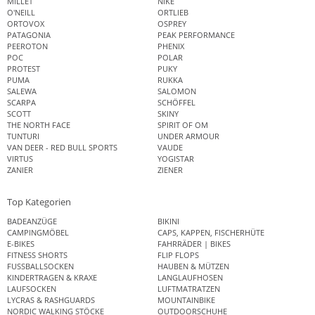
MILLET
NIKE
O'NEILL
ORTLIEB
ORTOVOX
OSPREY
PATAGONIA
PEAK PERFORMANCE
PEEROTON
PHENIX
POC
POLAR
PROTEST
PUKY
PUMA
RUKKA
SALEWA
SALOMON
SCARPA
SCHÖFFEL
SCOTT
SKINY
THE NORTH FACE
SPIRIT OF OM
TUNTURI
UNDER ARMOUR
VAN DEER - RED BULL SPORTS
VAUDE
VIRTUS
YOGISTAR
ZANIER
ZIENER
Top Kategorien
BADEANZÜGE
BIKINI
CAMPINGMÖBEL
CAPS, KAPPEN, FISCHERHÜTE
E-BIKES
FAHRRÄDER | BIKES
FITNESS SHORTS
FLIP FLOPS
FUSSBALLSOCKEN
HAUBEN & MÜTZEN
KINDERTRAGEN & KRAXE
LANGLAUFHOSEN
LAUFSOCKEN
LUFTMATRATZEN
LYCRAS & RASHGUARDS
MOUNTAINBIKE
NORDIC WALKING STÖCKE
OUTDOORSCHUHE