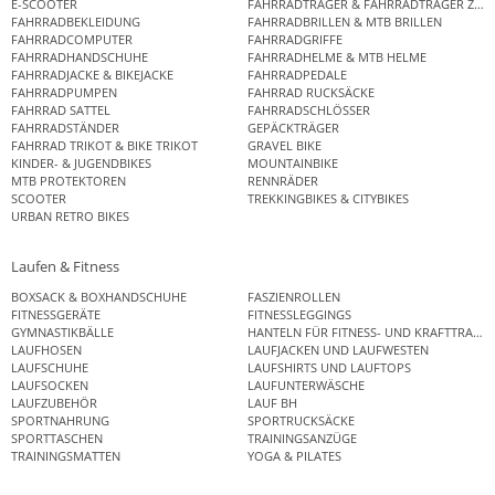
E-SCOOTER
FAHRRADTRÄGER & FAHRRADTRÄGER ZUB
FAHRRADBEKLEIDUNG
FAHRRADBRILLEN & MTB BRILLEN
FAHRRADCOMPUTER
FAHRRADGRIFFE
FAHRRADHANDSCHUHE
FAHRRADHELME & MTB HELME
FAHRRADJACKE & BIKEJACKE
FAHRRADPEDALE
FAHRRADPUMPEN
FAHRRAD RUCKSÄCKE
FAHRRAD SATTEL
FAHRRADSCHLÖSSER
FAHRRADSTÄNDER
GEPÄCKTRÄGER
FAHRRAD TRIKOT & BIKE TRIKOT
GRAVEL BIKE
KINDER- & JUGENDBIKES
MOUNTAINBIKE
MTB PROTEKTOREN
RENNRÄDER
SCOOTER
TREKKINGBIKES & CITYBIKES
URBAN RETRO BIKES
Laufen & Fitness
BOXSACK & BOXHANDSCHUHE
FASZIENROLLEN
FITNESSGERÄTE
FITNESSLEGGINGS
GYMNASTIKBÄLLE
HANTELN FÜR FITNESS- UND KRAFTTRAINI
LAUFHOSEN
LAUFJACKEN UND LAUFWESTEN
LAUFSCHUHE
LAUFSHIRTS UND LAUFTOPS
LAUFSOCKEN
LAUFUNTERWÄSCHE
LAUFZUBEHÖR
LAUF BH
SPORTNAHRUNG
SPORTRUCKSÄCKE
SPORTTASCHEN
TRAININGSANZÜGE
TRAININGSMATTEN
YOGA & PILATES