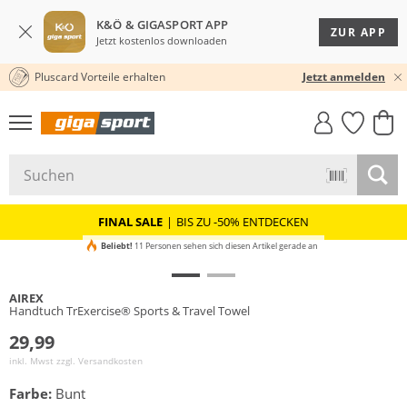
K&Ö & GIGASPORT APP
ZUR APP
Jetzt kostenlos downloaden
Pluscard Vorteile erhalten
30 TAGE RÜCKGABERECHT
Jetzt anmelden
GIGASTYLE
FAHRRAD­
CLICK &
CLICK &
MUST-HAVE
LEASING
COLLECT
RESERVE
FINAL SALE
|
BIS ZU -50% ENTDECKEN
Beliebt!
11 Personen sehen sich diesen Artikel gerade an
AIREX
Handtuch TrExercise® Sports & Travel Towel
29,99
inkl. Mwst zzgl.
Versandkosten
Farbe:
Bunt