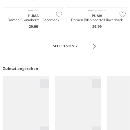
Nachhaltig
Nachhaltig
PUMA
PUMA
Damen Bikinioberteil Racerback
Damen Bikinioberteil Racerback
29,99
29,99
SEITE 1 VON 7
Zuletzt angesehen