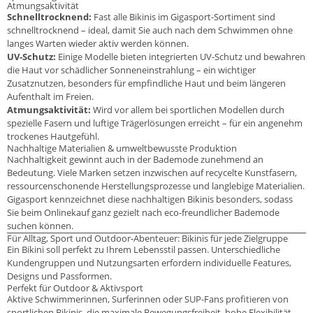
Atmungsaktivität
Schnelltrocknend:
Fast alle Bikinis im Gigasport-Sortiment sind
schnelltrocknend – ideal, damit Sie auch nach dem Schwimmen ohne
langes Warten wieder aktiv werden können.
UV-Schutz:
Einige Modelle bieten integrierten UV-Schutz und bewahren
die Haut vor schädlicher Sonneneinstrahlung – ein wichtiger
Zusatznutzen, besonders für empfindliche Haut und beim längeren
Aufenthalt im Freien.
Atmungsaktivität:
Wird vor allem bei sportlichen Modellen durch
spezielle Fasern und luftige Trägerlösungen erreicht – für ein angenehm
trockenes Hautgefühl.
Nachhaltige Materialien & umweltbewusste Produktion
Nachhaltigkeit gewinnt auch in der Bademode zunehmend an
Bedeutung. Viele Marken setzen inzwischen auf recycelte Kunstfasern,
ressourcenschonende Herstellungsprozesse und langlebige Materialien.
Gigasport kennzeichnet diese nachhaltigen Bikinis besonders, sodass
Sie beim Onlinekauf ganz gezielt nach eco-freundlicher Bademode
suchen können.
Für Alltag, Sport und Outdoor-Abenteuer: Bikinis für jede Zielgruppe
Ein Bikini soll perfekt zu Ihrem Lebensstil passen. Unterschiedliche
Kundengruppen und Nutzungsarten erfordern individuelle Features,
Designs und Passformen.
Perfekt für Outdoor & Aktivsport
Aktive Schwimmerinnen, Surferinnen oder SUP-Fans profitieren von
sportlichen Bikinis, die maximale Bewegungsfreiheit, hohe Flexibilität