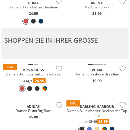
PUMA
ARENA
Damen Bikinioberteil Bandeau
Mädchen Bikini
24,99
28,95
SHOPPEN SIE IN IHRER GRÖSSE
Mix & Match
Mix & Match
Nachhaltig
DEAL
MRS & HUGS
PUMA
Damen Bikinioberteil Schale Basic
Damen Bikinihose Brazilian
Mix & Match
26,99
19,99
44,99
UVP
Preis & Wert
Nachhaltig
Nachhaltig
DEAL
ADIDAS
DARLING HARBOUR
Damen Bikini Big Bars
Damen Bikinioberteil Neckholder Top
Ring
45,00
Mix & Match
Mix & Match
31,99
39,99
UVP
Preis & Wert
Preis & Wert