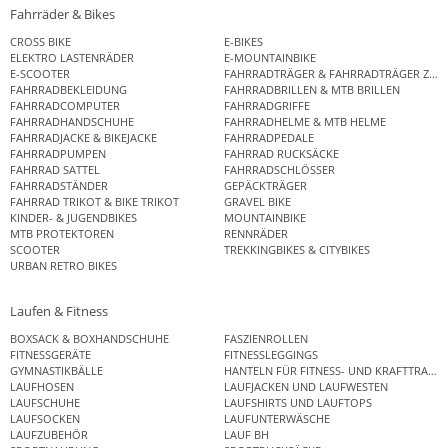
Fahrräder & Bikes
CROSS BIKE
E-BIKES
ELEKTRO LASTENRÄDER
E-MOUNTAINBIKE
E-SCOOTER
FAHRRADTRÄGER & FAHRRADTRÄGER ZUB
FAHRRADBEKLEIDUNG
FAHRRADBRILLEN & MTB BRILLEN
FAHRRADCOMPUTER
FAHRRADGRIFFE
FAHRRADHANDSCHUHE
FAHRRADHELME & MTB HELME
FAHRRADJACKE & BIKEJACKE
FAHRRADPEDALE
FAHRRADPUMPEN
FAHRRAD RUCKSÄCKE
FAHRRAD SATTEL
FAHRRADSCHLÖSSER
FAHRRADSTÄNDER
GEPÄCKTRÄGER
FAHRRAD TRIKOT & BIKE TRIKOT
GRAVEL BIKE
KINDER- & JUGENDBIKES
MOUNTAINBIKE
MTB PROTEKTOREN
RENNRÄDER
SCOOTER
TREKKINGBIKES & CITYBIKES
URBAN RETRO BIKES
Laufen & Fitness
BOXSACK & BOXHANDSCHUHE
FASZIENROLLEN
FITNESSGERÄTE
FITNESSLEGGINGS
GYMNASTIKBÄLLE
HANTELN FÜR FITNESS- UND KRAFTTRAINI
LAUFHOSEN
LAUFJACKEN UND LAUFWESTEN
LAUFSCHUHE
LAUFSHIRTS UND LAUFTOPS
LAUFSOCKEN
LAUFUNTERWÄSCHE
LAUFZUBEHÖR
LAUF BH