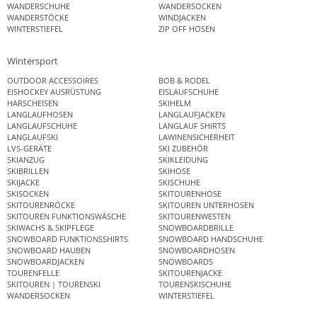
WANDERSCHUHE
WANDERSOCKEN
WANDERSTÖCKE
WINDJACKEN
WINTERSTIEFEL
ZIP OFF HOSEN
Wintersport
OUTDOOR ACCESSOIRES
BOB & RODEL
EISHOCKEY AUSRÜSTUNG
EISLAUFSCHUHE
HARSCHEISEN
SKIHELM
LANGLAUFHOSEN
LANGLAUFJACKEN
LANGLAUFSCHUHE
LANGLAUF SHIRTS
LANGLAUFSKI
LAWINENSICHERHEIT
LVS-GERÄTE
SKI ZUBEHÖR
SKIANZUG
SKIKLEIDUNG
SKIBRILLEN
SKIHOSE
SKIJACKE
SKISCHUHE
SKISOCKEN
SKITOURENHOSE
SKITOURENRÖCKE
SKITOUREN UNTERHOSEN
SKITOUREN FUNKTIONSWÄSCHE
SKITOURENWESTEN
SKIWACHS & SKIPFLEGE
SNOWBOARDBRILLE
SNOWBOARD FUNKTIONSSHIRTS
SNOWBOARD HANDSCHUHE
SNOWBOARD HAUBEN
SNOWBOARDHOSEN
SNOWBOARDJACKEN
SNOWBOARDS
TOURENFELLE
SKITOURENJACKE
SKITOUREN | TOURENSKI
TOURENSKISCHUHE
WANDERSOCKEN
WINTERSTIEFEL