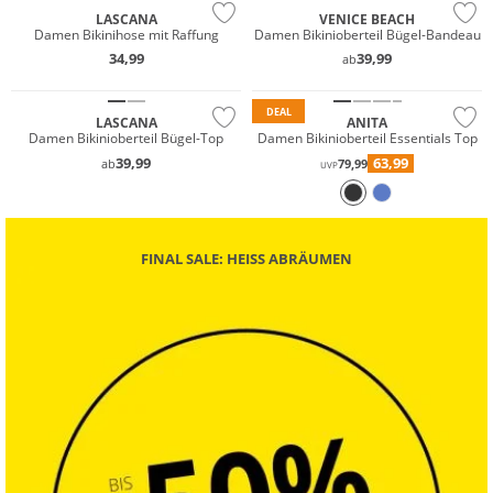
LASCANA
VENICE BEACH
Damen Bikinihose mit Raffung
Damen Bikinioberteil Bügel-Bandeau
34,99
39,99
ab
Mix & Match
Mix & Match
DEAL
LASCANA
ANITA
Damen Bikinioberteil Bügel-Top
Damen Bikinioberteil Essentials Top
39,99
63,99
ab
79,99
UVP
FINAL SALE: HEISS ABRÄUMEN