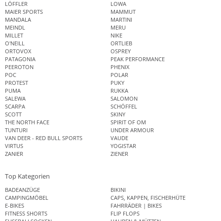
LÖFFLER
LOWA
MAIER SPORTS
MAMMUT
MANDALA
MARTINI
MEINDL
MERU
MILLET
NIKE
O'NEILL
ORTLIEB
ORTOVOX
OSPREY
PATAGONIA
PEAK PERFORMANCE
PEEROTON
PHENIX
POC
POLAR
PROTEST
PUKY
PUMA
RUKKA
SALEWA
SALOMON
SCARPA
SCHÖFFEL
SCOTT
SKINY
THE NORTH FACE
SPIRIT OF OM
TUNTURI
UNDER ARMOUR
VAN DEER - RED BULL SPORTS
VAUDE
VIRTUS
YOGISTAR
ZANIER
ZIENER
Top Kategorien
BADEANZÜGE
BIKINI
CAMPINGMÖBEL
CAPS, KAPPEN, FISCHERHÜTE
E-BIKES
FAHRRÄDER | BIKES
FITNESS SHORTS
FLIP FLOPS