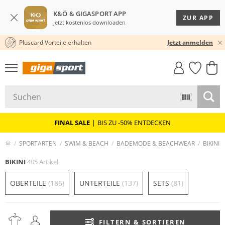
K&Ö & GIGASPORT APP
ZUR APP
Jetzt kostenlos downloaden
Pluscard Vorteile erhalten
★★★★★ 4,8 / 5,0 STERNE
Jetzt anmelden
GIGASTYLE
FAHRRAD­
CLICK &
CLICK &
MUST-HAVE
LEASING
COLLECT
RESERVE
FINAL SALE
|
BIS ZU -50% ENTDECKEN
SPORTARTEN
SWIM & BEACH
BADEMODE & BEACHWEAR
BIKINI
BIKINI
405 Artikel
OBERTEILE
(186)
UNTERTEILE
(137)
SETS
(81)
FILTERN & SORTIEREN