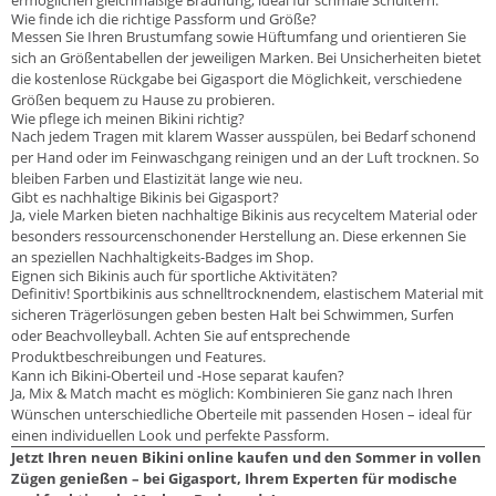
Wie finde ich die richtige Passform und Größe?
Messen Sie Ihren Brustumfang sowie Hüftumfang und orientieren Sie
sich an Größentabellen der jeweiligen Marken. Bei Unsicherheiten bietet
die kostenlose Rückgabe bei Gigasport die Möglichkeit, verschiedene
Größen bequem zu Hause zu probieren.
Wie pflege ich meinen Bikini richtig?
Nach jedem Tragen mit klarem Wasser ausspülen, bei Bedarf schonend
per Hand oder im Feinwaschgang reinigen und an der Luft trocknen. So
bleiben Farben und Elastizität lange wie neu.
Gibt es nachhaltige Bikinis bei Gigasport?
Ja, viele Marken bieten nachhaltige Bikinis aus recyceltem Material oder
besonders ressourcenschonender Herstellung an. Diese erkennen Sie
an speziellen Nachhaltigkeits-Badges im Shop.
Eignen sich Bikinis auch für sportliche Aktivitäten?
Definitiv! Sportbikinis aus schnelltrocknendem, elastischem Material mit
sicheren Trägerlösungen geben besten Halt bei Schwimmen, Surfen
oder Beachvolleyball. Achten Sie auf entsprechende
Produktbeschreibungen und Features.
Kann ich Bikini-Oberteil und -Hose separat kaufen?
Ja, Mix & Match macht es möglich: Kombinieren Sie ganz nach Ihren
Wünschen unterschiedliche Oberteile mit passenden Hosen – ideal für
einen individuellen Look und perfekte Passform.
Jetzt Ihren neuen Bikini online kaufen und den Sommer in vollen
Zügen genießen – bei Gigasport, Ihrem Experten für modische