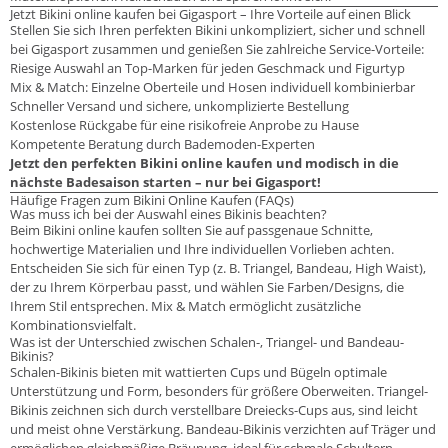
Jetzt Bikini online kaufen bei Gigasport – Ihre Vorteile auf einen Blick
Stellen Sie sich Ihren perfekten Bikini unkompliziert, sicher und schnell
bei Gigasport zusammen und genießen Sie zahlreiche Service-Vorteile:
Riesige Auswahl an Top-Marken für jeden Geschmack und Figurtyp
Mix & Match: Einzelne Oberteile und Hosen individuell kombinierbar
Schneller Versand und sichere, unkomplizierte Bestellung
Kostenlose Rückgabe für eine risikofreie Anprobe zu Hause
Kompetente Beratung durch Bademoden-Experten
Jetzt den perfekten Bikini online kaufen und modisch in die
nächste Badesaison starten – nur bei Gigasport!
Häufige Fragen zum Bikini Online Kaufen (FAQs)
Was muss ich bei der Auswahl eines Bikinis beachten?
Beim Bikini online kaufen sollten Sie auf passgenaue Schnitte,
hochwertige Materialien und Ihre individuellen Vorlieben achten.
Entscheiden Sie sich für einen Typ (z. B. Triangel, Bandeau, High Waist),
der zu Ihrem Körperbau passt, und wählen Sie Farben/Designs, die
Ihrem Stil entsprechen. Mix & Match ermöglicht zusätzliche
Kombinationsvielfalt.
Was ist der Unterschied zwischen Schalen-, Triangel- und Bandeau-
Bikinis?
Schalen-Bikinis bieten mit wattierten Cups und Bügeln optimale
Unterstützung und Form, besonders für größere Oberweiten. Triangel-
Bikinis zeichnen sich durch verstellbare Dreiecks-Cups aus, sind leicht
und meist ohne Verstärkung. Bandeau-Bikinis verzichten auf Träger und
ermöglichen gleichmäßige Bräunung, ideal für schmale Schultern.