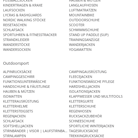
FUSSBALLSOCKEN
HAUBEN & MÜTZEN
KINDERTRAGEN & KRAXE
LANGLAUFHOSEN
LAUFSOCKEN
LUFTMATRATZEN
LYCRAS & RASHGUARDS
MOUNTAINBIKE
NORDIC WALKING STÖCKE
OUTDOORSCHUHE
REISETASCHEN
SCOOTER
SCHLAFSACK
SCHWIMMSCHUHE
SPORTUHREN & FITNESSTRACKER
STAND UP PADDLE (SUP)
STRANDKLEIDER
TRAININGSANZÜGE
WANDERSTÖCKE
WANDERJACKEN
WANDERSOCKEN
YOGAMATTEN
Outdoorsport
ALPINRUCKSÄCKE
CAMPINGAUSRÜSTUNG
CAMPINGGESCHIRR
FLEECEJACKEN
FUNKTIONSUNTERWÄSCHE
FUNKTIONSWÄSCHE PFLEGE
HANDSCHUHE & FÄUSTLINGE
HARDSHELLJACKEN
HAUBEN & MÜTZEN
ISOLATIONSJACKEN
ISOMATTEN
KLAPPMESSER UND MULTITOOLS
KLETTERAUSRÜSTUNG
KLETTERGURTE
KLETTERHELME
KLETTERSCHUHE
KLETTERSTEIGSETS
REGENHOSEN
REGENJACKEN
RUCKSACKZUBEHÖR
SCHLAFSACK
SCHNEESCHUHE
SOFTSHELLJACKEN
SPORTLICHE WINTERJACKEN
STIRNBÄNDER | VISOR | LAUFSTIRNBAND
TAGESRUCKSÄCKE
STIRNLAMPEN
TREKKINGRUCKSÄCKE