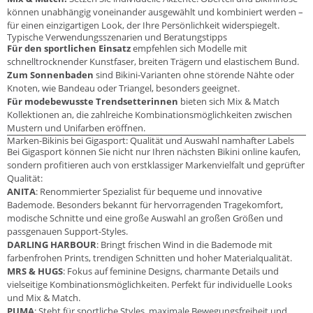
können unabhängig voneinander ausgewählt und kombiniert werden –
für einen einzigartigen Look, der Ihre Persönlichkeit widerspiegelt.
Typische Verwendungsszenarien und Beratungstipps
Für den sportlichen Einsatz
empfehlen sich Modelle mit
schnelltrocknender Kunstfaser, breiten Trägern und elastischem Bund.
Zum Sonnenbaden
sind Bikini-Varianten ohne störende Nähte oder
Knoten, wie Bandeau oder Triangel, besonders geeignet.
Für modebewusste Trendsetterinnen
bieten sich Mix & Match
Kollektionen an, die zahlreiche Kombinationsmöglichkeiten zwischen
Mustern und Unifarben eröffnen.
Marken-Bikinis bei Gigasport: Qualität und Auswahl namhafter Labels
Bei Gigasport können Sie nicht nur Ihren nächsten Bikini online kaufen,
sondern profitieren auch von erstklassiger Markenvielfalt und geprüfter
Qualität:
ANITA
: Renommierter Spezialist für bequeme und innovative
Bademode. Besonders bekannt für hervorragenden Tragekomfort,
modische Schnitte und eine große Auswahl an großen Größen und
passgenauen Support-Styles.
DARLING HARBOUR
: Bringt frischen Wind in die Bademode mit
farbenfrohen Prints, trendigen Schnitten und hoher Materialqualität.
MRS & HUGS
: Fokus auf feminine Designs, charmante Details und
vielseitige Kombinationsmöglichkeiten. Perfekt für individuelle Looks
und Mix & Match.
PUMA
: Steht für sportliche Styles, maximale Bewegungsfreiheit und