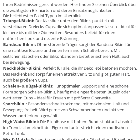
Ihren Bedürfnissen gerecht werden. Hier finden Sie einen Überblick über
die wichtigsten Bikiniarten und deren Einsatzmöglichkeiten.
Die beliebtesten Bikini-Typen im Überblick
Triangel-Bikini:
Der Klassiker unter den Bikinis punktet mit
verstellbaren Dreiecks-Cups, die sich optimal anpassen lassen – ideal für
kleinere bis mittlere Oberweiten. Besonders beliebt für einen
natürlichen Look und dezente Bräunung.
Bandeau-Bikini:
Ohne störende Träger sorgt der Bandeau-Bikini für
eine nahtlose Bräune und einen femininen Schulterbereich. Mit
seitlichen Stäbchen oder Silikonbändern bietet er sicheren Halt, auch
bei Bewegung.
Neckholder-Bikini:
Perfekt für alle, die ihr Dekolleté betonen möchten.
Das Nackenband sorgt für einen attraktiven Sitz und gibt guten Halt,
auch bei größeren Cups.
Schalen- & Bügel-Bikinis:
Für optimalen Support und eine schöne
Form sorgen Schalen-Bikinis, häufig mit eingearbeiteten Bügeln oder
wattierten Cups – ideal für Frauen mit größerer Oberweite.
Sportbikini:
Besonders schnelltrocknend, mit maximalem Halt und
Bewegungsfreiheit. Wird gerne von Schwimmerinnen und aktiven
Wassersportlerinnen gewählt.
High Waist Bikini:
Die Bikinihose mit hohem Bund ist aktuell absolut
im Trend, schmeichelt der Figur und unterstreicht einen modischen
Retro-Look.
Mix & Match:
Setzen Sie individuelle Akzente: Oberteil und Bikinihose