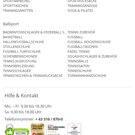
SPORTNAHRUNG
SPORTRUCKSÄCKE
SPORTTASCHEN
TRAININGSANZÜGE
TRAININGSMATTEN
YOGA & PILATES
Ballsport
BADMINTONSCHLÄGER & FEDERBALL SETS
TENNIS ZUBEHÖR
BASKETBALL
FUSSBALL
HALLENFUSSBALLSCHUHE
FUSSBALL NOCKENSCHUHE
STOLLENSCHUHE
FUSSBALLTASCHEN
FUSSBALL TURFSCHUHE
PADEL TENNIS
SCHIENBEINSCHONER
SQUASHSCHLÄGER & ZUBEHÖR
TENNIS AUSRÜSTUNG
TENNISBÄLLE
TENNISBEKLEIDUNG
TENNISSAITEN
TENNISSCHLÄGER
TENNISSCHUHE
TENNISTASCHEN & TENNISRUCKSÄCKE
TORMANNHANDSCHUHE
Hilfe & Kontakt
Mo. – Fr. 9.30 bis 18.30 Uhr
Sa. 9.30 bis 18.00 Uhr
Telefonnummer:
+ 43 316 / 870-0