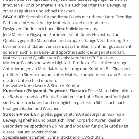
innovative Funktionsmaterialien, die auch bei intensiver Bewegung
zuverlässig sitzen und schnell trocknen.
BEACHLIFE
: Spezialist für modische Bikinis mit urbaner Note. Trendige
Farbkonzepte, nachhaltige Materialien und ein modernes
Designverständnis zeichnen diese Kollektionen aus.
Jede Marke im Gigasport-Sortiment steht für ein Höchstmaß an
Qualität, geprüfte Materialien und strapazierfähige Verarbeitung. So
können Sie sich darauf verlassen, dass Ihr Bikini nicht nur gut aussieht,
sondern auch allen Bade- und Sportherausforderungen standhält.
Materialien und Qualität von Bikinis: Komfort trifft Funktion
Moderne Bikinis sind wahre Hightech-Produkte: Sie erfüllen strenge
Anforderungen an Material, Verarbeitung und Komfort. Bei Gigasport
profitieren Sie von durchdachten Materialkombinationen und Features,
die den Unterschied machen.
Innovative Kunstfasern & Stretch-Komfort
Kunstfaser (Polyamid, Polyester, Elastan):
Diese Materialien bilden
die Basis der meisten Bikinis. Sie bieten eine hohe Formbeständigkeit,
sind schnelltrocknend und ermöglichen perfekten Sitz – auch nach
häufigem Baden und Waschen.
Stretch-Anteil:
Ein großzügiger Stretch-Anteil sorgt für maximale
Bewegungsfreiheit und passt sich Ihren Körperkonturen ideal an.
Besonders bei sportlichen Bikinis und Modellen für große Größen ist
dieses Feature unverzichtbar.
Spezielle Eigenschaften: Schnelltrocknend, UV-Schutz &