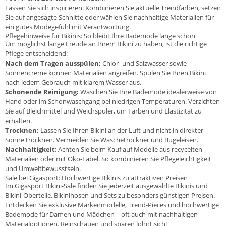
Lassen Sie sich inspirieren: Kombinieren Sie aktuelle Trendfarben, setzen
Sie auf angesagte Schnitte oder wählen Sie nachhaltige Materialien für
ein gutes Modegefühl mit Verantwortung.
Pflegehinweise für Bikinis: So bleibt Ihre Bademode lange schön
Um möglichst lange Freude an Ihrem Bikini zu haben, ist die richtige
Pflege entscheidend:
Nach dem Tragen ausspülen:
Chlor- und Salzwasser sowie
Sonnencreme können Materialien angreifen. Spülen Sie Ihren Bikini
nach jedem Gebrauch mit klarem Wasser aus.
Schonende Reinigung:
Waschen Sie Ihre Bademode idealerweise von
Hand oder im Schonwaschgang bei niedrigen Temperaturen. Verzichten
Sie auf Bleichmittel und Weichspüler, um Farben und Elastizität zu
erhalten.
Trocknen:
Lassen Sie Ihren Bikini an der Luft und nicht in direkter
Sonne trocknen. Vermeiden Sie Wäschetrockner und Bügeleisen.
Nachhaltigkeit
: Achten Sie beim Kauf auf Modelle aus recycelten
Materialien oder mit Öko-Label. So kombinieren Sie Pflegeleichtigkeit
und Umweltbewusstsein.
Sale bei Gigasport: Hochwertige Bikinis zu attraktiven Preisen
Im Gigasport Bikini-Sale finden Sie jederzeit ausgewählte Bikinis und
Bikini-Oberteile, Bikinihosen und Sets zu besonders günstigen Preisen.
Entdecken Sie exklusive Markenmodelle, Trend-Pieces und hochwertige
Bademode für Damen und Mädchen – oft auch mit nachhaltigen
Materialoptionen. Reinschauen und sparen lohnt sich!