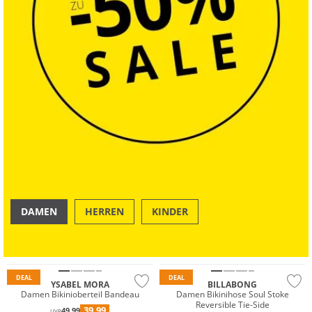
DAMEN
HERREN
KINDER
Mix & Match
OUTDOOR
SWIM & BEACH
Mix & Match
Nachhaltig
DEAL
DEAL
YSABEL MORA
BILLABONG
Damen Bikinioberteil Bandeau
Damen Bikinihose Soul Stoke
Reversible Tie-Side
39,99
49,99
UVP