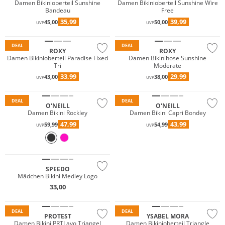
Damen Bikinioberteil Sunshine
Damen Bikinioberteil Sunshine Wire
Bandeau
Free
Mix & Match
Mix & Match
35,99
39,99
45,00
50,00
UVP
UVP
Nachhaltig
Nachhaltig
DEAL
DEAL
ROXY
ROXY
Damen Bikinioberteil Paradise Fixed
Damen Bikinihose Sunshine
Tri
Moderate
33,99
29,99
43,00
38,00
UVP
UVP
Nachhaltig
Nachhaltig
DEAL
DEAL
O'NEILL
O'NEILL
Damen Bikini Rockley
Damen Bikini Capri Bondey
47,99
43,99
59,99
54,99
UVP
UVP
Nachhaltig
SPEEDO
JETZT ENTDECKEN
Mädchen Bikini Medley Logo
33,00
Mix & Match
DEAL
DEAL
PROTEST
YSABEL MORA
Damen Bikini PRTLayo Triangel
Damen Bikinioberteil Triangle