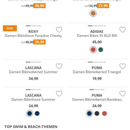
39,99
27,99
49,99
34,99
UVP
UVP
Mix & Match
NEU
Nachhaltig
Nachhaltig
DEAL
ROXY
ADIDAS
Damen Bikinihose Paradise Cheeky
Damen Bikini 3S BLD BIK
29,99
45,00
40,00
UVP
Mix & Match
Mix & Match
Nachhaltig
LASCANA
PUMA
Damen Bikinioberteil Summer
Damen Bikinioberteil Triangel
Mix & Match
34,99
19,99
Mix & Match
Nachhaltig
LASCANA
PUMA
Damen Bikinihose Summer
Damen Bikinioberteil Bandeau
24,99
24,99
TOP SWIM & BEACH-THEMEN