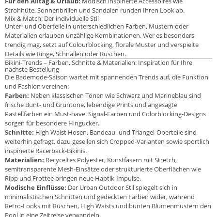
Für den Alltag & Urlaub:
Modisch inspirierte Accessoires wie
Strohhüte, Sonnenbrillen und Sandalen runden Ihren Look ab.
Mix & Match: Der individuelle Stil
Unter- und Oberteile in unterschiedlichen Farben, Mustern oder
Materialien erlauben unzählige Kombinationen. Wer es besonders
trendig mag, setzt auf Colourblocking, florale Muster und verspielte
Details wie Ringe, Schnallen oder Rüschen.
Bikini-Trends – Farben, Schnitte & Materialien: Inspiration für Ihre
nächste Bestellung
Die Bademode-Saison wartet mit spannenden Trends auf, die Funktion
und Fashion vereinen:
Farben:
Neben klassischen Tönen wie Schwarz und Marineblau sind
frische Bunt- und Grüntöne, lebendige Prints und angesagte
Pastellfarben ein Must-have. Signal-Farben und Colorblocking-Designs
sorgen für besondere Hingucker.
Schnitte:
High Waist Hosen, Bandeau- und Triangel-Oberteile sind
weiterhin gefragt, dazu gesellen sich Cropped-Varianten sowie sportlich
inspirierte Racerback-Bikinis.
Materialien:
Recyceltes Polyester, Kunstfasern mit Stretch,
semitransparente Mesh-Einsätze oder strukturierte Oberflächen wie
Ripp und Frottee bringen neue Haptik-Impulse.
Modische Einflüsse:
Der Urban Outdoor Stil spiegelt sich in
minimalistischen Schnitten und gedeckten Farben wider, während
Retro-Looks mit Rüschen, High Waists und bunten Blumenmustern den
Pool in eine Zeitreise verwandeln.