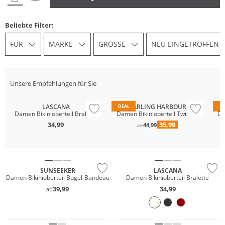
Beliebte Filter:
FÜR
MARKE
GRÖSSE
NEU EINGETROFFEN
Nachhaltig
Na
Preis & Wert
Pr
Unsere Empfehlungen für Sie
Mix & Match
Mix & Match
Mi
LASCANA
DARLING HARBOUR
DEAL
D
Damen Bikinioberteil Bralette
Damen Bikinioberteil Twisted
Da
34,99
35,99
44,99
UVP
Mix & Match
Mix & Match
SUNSEEKER
LASCANA
Damen Bikinioberteil Bügel-Bandeau
Damen Bikinioberteil Bralette
39,99
34,99
ab
Mix & Match
Mix & Match