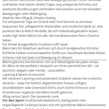
und festen Halt bieten. Breite Träger, eng anliegende Schnitte und
elastische Bundlösungen verhindern Verrutschen auch bei schnellen
Bewegungen oder Wellengang.
Ideal für den Alltag & Urlaubs-Feeling
Für entspannte Tage am Strand oder Pool kommt es auf einen
bequemen Sitz, pflegeleichte Materialien und modische Optik an. Hier
punkten Mix & Match Modelle, die sich individuell gestalten lassen,
sowie High Waist Bikinis für alle, die trendbewussten Retro-Charme
lieben.
Für Kinder & Jugendliche: Funktion trifft Spaß
Bikini-Sets für Mädchen zeichnen sich durch kindgerechte Schnitte,
fröhliche Farben und extraweiche Stoffe aus. Racerback-Modelle bieten
sicheren Halt bei Spiel und Bewegung im Wasser.
Bikinis gekonnt kombinieren: Stil und Vielseitigkeit für jeden Anlass
Ein Bikini ist die perfekte Leinwand, um Ihren persönlichen Stil – ob
sportlich, elegant oder trendy – auszuleben.
Layering & Beach-Accessoires
Mit cleverem Layering und passendem Zubehör setzen Sie modische
Akzente – etwa mit farblich abgestimmten Pareos, luftigen
Strandkleidern oder Oversized-Shirts. Auch leichte Kimonos und
Strandhosen ergänzen das Bikini-Outfit gekonnt.
Alltag versus Sport: Der passende Look
Für den Sport:
Funktionale Badeshorts, Rashguards oder
enganliegende Tanktops lassen sich mit sportlichen Bikinis kombinieren.