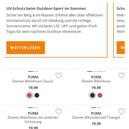
UV-Schutz beim Outdoor-Sport im Sommer
Schwi
Sicher am Berg & im Wasser: Erfahre alles über effektiven
Mehr S
Sonnenschutz durch UV-Kleidung und die richtige
Gesund
Sonnencreme. Wir erklären LSF, UPF und geben Profi-
positi
Tipps für dein nächstes Outdoor-Abenteuer.
Wohlbe
…
WEITERLESEN
WEI
Mix & Match
Mix & Match
Nachhaltig
Nachhaltig
PUMA
PUMA
Damen Bikinihose Classic
Damen Bikinihose
19,99
19,99
Mix & Match
Mix & Match
Nachhaltig
Nachhaltig
PUMA
PUMA
Damen Bikinihose mit seitlicher
Damen Bikinioberteil Triangel
Schnürung
19,99
Mix & Match
Mix & Match
19,99