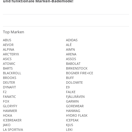
und funktionale Marken-Bademode!
Top Marken
ABUS
ADIDAS
AEVOR
ALÉ
ALPINA
AIM'N
ARC'TERYX
ARENA
ASICS
ASSOS
ATOMIC
BABOLAT
BARTS
BIRKENSTOCK
BLACKROLL
BOGNER FIRE+ICE
BROOKS
BUFF
DEUTER
DOLOMITE
DYNAFIT
E9
F2
FALKE
FANATIC
FJÄLLRÄVEN
FOX
GARMIN
GLORYFY
GOREWEAR
HAMMER
HANWAG
HOKA
HYDRO FLASK
ICEBREAKER
ICEPEAK
JAKO
KJUS
LA SPORTIVA
LEKI