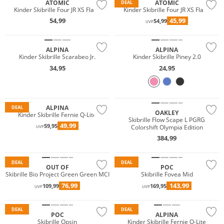
ATOMIC
ATOMIC
DEAL
Kinder Skibrille Four JR XS Flash
Kinder Skibrille Four JR XS Flash
54,99
45,99
54,99
UVP
ALPINA
ALPINA
Kinder Skibrille Scarabeo Jr.
Kinder Skibrille Piney 2.0
34,95
24,95
Nachhaltig
ALPINA
DEAL
OAKLEY
Kinder Skibrille Fernie Q-Lite
Skibrille Flow Scape L PGRG
49,99
59,95
Colorshift Olympia Edition
UVP
384,99
DEAL
DEAL
OUT OF
POC
Skibrille Bio Project Green Green MCI
Skibrille Fovea Mid
76,99
143,99
109,99
169,95
UVP
UVP
DEAL
DEAL
POC
ALPINA
Skibrille Opsin
Kinder Skibrille Fernie Q-Lite