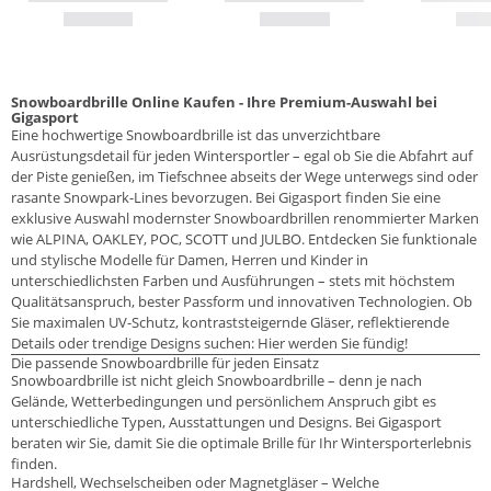
Snowboardbrille Online Kaufen - Ihre Premium-Auswahl bei
Gigasport
Eine hochwertige Snowboardbrille ist das unverzichtbare
Ausrüstungsdetail für jeden Wintersportler – egal ob Sie die Abfahrt auf
der Piste genießen, im Tiefschnee abseits der Wege unterwegs sind oder
rasante Snowpark-Lines bevorzugen. Bei Gigasport finden Sie eine
exklusive Auswahl modernster Snowboardbrillen renommierter Marken
wie ALPINA, OAKLEY, POC, SCOTT und JULBO. Entdecken Sie funktionale
und stylische Modelle für Damen, Herren und Kinder in
unterschiedlichsten Farben und Ausführungen – stets mit höchstem
Qualitätsanspruch, bester Passform und innovativen Technologien. Ob
Sie maximalen UV-Schutz, kontraststeigernde Gläser, reflektierende
Details oder trendige Designs suchen: Hier werden Sie fündig!
Die passende Snowboardbrille für jeden Einsatz
Snowboardbrille ist nicht gleich Snowboardbrille – denn je nach
Gelände, Wetterbedingungen und persönlichem Anspruch gibt es
unterschiedliche Typen, Ausstattungen und Designs. Bei Gigasport
beraten wir Sie, damit Sie die optimale Brille für Ihr Wintersporterlebnis
finden.
Hardshell, Wechselscheiben oder Magnetgläser – Welche