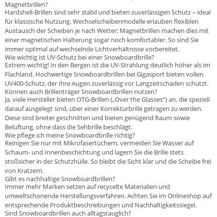
Magnetbrillen?
Hardshell-Brillen sind sehr stabil und bieten zuverlässigen Schutz – ideal
für klassische Nutzung. Wechselscheibenmodelle erlauben flexiblen
Austausch der Scheiben je nach Wetter; Magnetbrillen machen dies mit
einer magnetischen Halterung sogar noch komfortabler. So sind Sie
immer optimal auf wechselnde Lichtverhältnisse vorbereitet.
Wie wichtig ist UV-Schutz bei einer Snowboardbrille?
Extrem wichtig! In den Bergen ist die UV-Strahlung deutlich höher als im
Flachland. Hochwertige Snowboardbrillen bei Gigasport bieten vollen
UV400-Schutz, der Ihre Augen zuverlässig vor Langzeitschäden schützt.
Können auch Brillenträger Snowboardbrillen nutzen?
Ja, viele Hersteller bieten OTG-Brillen („Over the Glasses“) an, die speziell
darauf ausgelegt sind, über einer Korrekturbrille getragen zu werden.
Diese sind breiter geschnitten und bieten genügend Raum sowie
Belüftung, ohne dass die Sehbrille beschlägt.
Wie pflege ich meine Snowboardbrille richtig?
Reinigen Sie nur mit Mikrofasertüchern, vermeiden Sie Wasser auf
Schaum- und Innenbeschichtung und lagern Sie die Brille stets
stoßsicher in der Schutzhülle. So bleibt die Sicht klar und die Scheibe frei
von Kratzern.
Gibt es nachhaltige Snowboardbrillen?
Immer mehr Marken setzen auf recycelte Materialien und
umweltschonende Herstellungsverfahren. Achten Sie im Onlineshop auf
entsprechende Produktbeschreibungen und Nachhaltigkeitssiegel.
Sind Snowboardbrillen auch alltagstauglich?