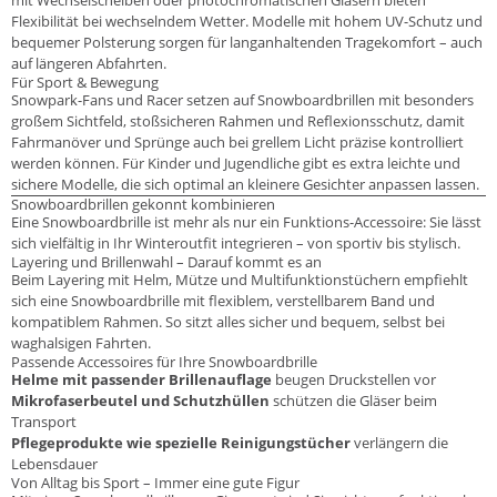
mit Wechselscheiben oder photochromatischen Gläsern bieten
Flexibilität bei wechselndem Wetter. Modelle mit hohem UV-Schutz und
bequemer Polsterung sorgen für langanhaltenden Tragekomfort – auch
auf längeren Abfahrten.
Für Sport & Bewegung
Snowpark-Fans und Racer setzen auf Snowboardbrillen mit besonders
großem Sichtfeld, stoßsicheren Rahmen und Reflexionsschutz, damit
Fahrmanöver und Sprünge auch bei grellem Licht präzise kontrolliert
werden können. Für Kinder und Jugendliche gibt es extra leichte und
sichere Modelle, die sich optimal an kleinere Gesichter anpassen lassen.
Snowboardbrillen gekonnt kombinieren
Eine Snowboardbrille ist mehr als nur ein Funktions-Accessoire: Sie lässt
sich vielfältig in Ihr Winteroutfit integrieren – von sportiv bis stylisch.
Layering und Brillenwahl – Darauf kommt es an
Beim Layering mit Helm, Mütze und Multifunktionstüchern empfiehlt
sich eine Snowboardbrille mit flexiblem, verstellbarem Band und
kompatiblem Rahmen. So sitzt alles sicher und bequem, selbst bei
waghalsigen Fahrten.
Passende Accessoires für Ihre Snowboardbrille
Helme mit passender Brillenauflage
beugen Druckstellen vor
Mikrofaserbeutel und Schutzhüllen
schützen die Gläser beim
Transport
Pflegeprodukte wie spezielle Reinigungstücher
verlängern die
Lebensdauer
Von Alltag bis Sport – Immer eine gute Figur