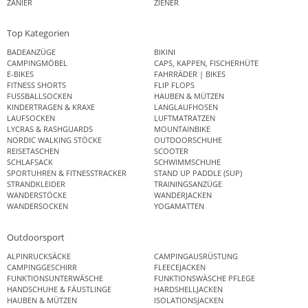
ZANIER
ZIENER
Top Kategorien
BADEANZÜGE
BIKINI
CAMPINGMÖBEL
CAPS, KAPPEN, FISCHERHÜTE
E-BIKES
FAHRRÄDER | BIKES
FITNESS SHORTS
FLIP FLOPS
FUSSBALLSOCKEN
HAUBEN & MÜTZEN
KINDERTRAGEN & KRAXE
LANGLAUFHOSEN
LAUFSOCKEN
LUFTMATRATZEN
LYCRAS & RASHGUARDS
MOUNTAINBIKE
NORDIC WALKING STÖCKE
OUTDOORSCHUHE
REISETASCHEN
SCOOTER
SCHLAFSACK
SCHWIMMSCHUHE
SPORTUHREN & FITNESSTRACKER
STAND UP PADDLE (SUP)
STRANDKLEIDER
TRAININGSANZÜGE
WANDERSTÖCKE
WANDERJACKEN
WANDERSOCKEN
YOGAMATTEN
Outdoorsport
ALPINRUCKSÄCKE
CAMPINGAUSRÜSTUNG
CAMPINGGESCHIRR
FLEECEJACKEN
FUNKTIONSUNTERWÄSCHE
FUNKTIONSWÄSCHE PFLEGE
HANDSCHUHE & FÄUSTLINGE
HARDSHELLJACKEN
HAUBEN & MÜTZEN
ISOLATIONSJACKEN