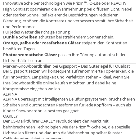
Innovative Scheibentechnologien wie Prizm™, Q-Lite oder REACTIV
High Contrast optimieren die Wahrnehmung bei diffusem Licht, Nebel
oder starker Sonne. Reflektierende Beschichtungen reduzieren
Blendung, erhöhen die Kontraste und verbessern somit Ihre Sicherheit
und Performance.
Für jedes Wetter die richtige Tönung
Dunkle Scheiben
schützen bei strahlendem Sonnenschein.
Orange, gelbe oder rosafarbene Gläser
steigern den Kontrast an
bewölkten Tagen.
Photochromatische Gläser
passen ihre Tönung automatisch den
Lichtverhältnissen an.
Marken-Snowboardbrillen bei Gigasport – Das Gütesiegel für Qualität
Bei Gigasport setzen wir konsequent auf renommierte Top-Marken, die
für Innovation, Langlebigkeit und Perfektion stehen – ideal, wenn Sie
Ihre Snowboardbrille online kaufen möchten und dabei keine
Kompromisse eingehen wollen.
ALPINA
ALPINA überzeugt mit intelligenten Belüftungssystemen, bruchsicheren
Scheiben und durchdachten Passformen für jede Kopfform – auch als
Kinder Snowboardbrille bestens geeignet.
OAKLEY
Der US-Marktführer OAKLEY revolutioniert den Markt mit
bahnbrechenden Technologien wie der Prizm™-Scheibe, die spezielle
Lichtwellen filtert und dadurch die Wahrnehmung selbst feinster
Geländeunterschiede verbessert.