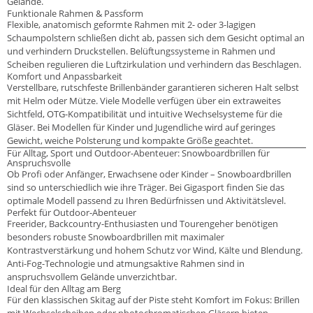
Gelände.
Funktionale Rahmen & Passform
Flexible, anatomisch geformte Rahmen mit 2- oder 3-lagigen
Schaumpolstern schließen dicht ab, passen sich dem Gesicht optimal an
und verhindern Druckstellen. Belüftungssysteme in Rahmen und
Scheiben regulieren die Luftzirkulation und verhindern das Beschlagen.
Komfort und Anpassbarkeit
Verstellbare, rutschfeste Brillenbänder garantieren sicheren Halt selbst
mit Helm oder Mütze. Viele Modelle verfügen über ein extraweites
Sichtfeld, OTG-Kompatibilität und intuitive Wechselsysteme für die
Gläser. Bei Modellen für Kinder und Jugendliche wird auf geringes
Gewicht, weiche Polsterung und kompakte Größe geachtet.
Für Alltag, Sport und Outdoor-Abenteuer: Snowboardbrillen für
Anspruchsvolle
Ob Profi oder Anfänger, Erwachsene oder Kinder – Snowboardbrillen
sind so unterschiedlich wie ihre Träger. Bei Gigasport finden Sie das
optimale Modell passend zu Ihren Bedürfnissen und Aktivitätslevel.
Perfekt für Outdoor-Abenteuer
Freerider, Backcountry-Enthusiasten und Tourengeher benötigen
besonders robuste Snowboardbrillen mit maximaler
Kontrastverstärkung und hohem Schutz vor Wind, Kälte und Blendung.
Anti-Fog-Technologie und atmungsaktive Rahmen sind in
anspruchsvollem Gelände unverzichtbar.
Ideal für den Alltag am Berg
Für den klassischen Skitag auf der Piste steht Komfort im Fokus: Brillen