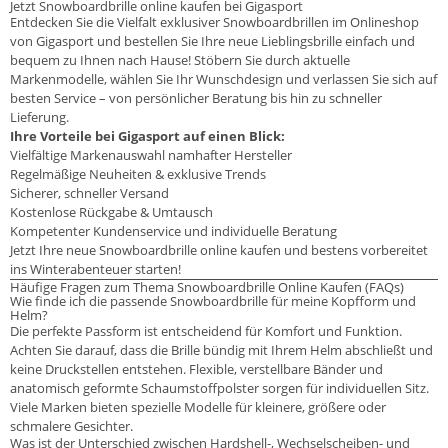
Jetzt Snowboardbrille online kaufen bei Gigasport
Entdecken Sie die Vielfalt exklusiver Snowboardbrillen im Onlineshop
von Gigasport und bestellen Sie Ihre neue Lieblingsbrille einfach und
bequem zu Ihnen nach Hause! Stöbern Sie durch aktuelle
Markenmodelle, wählen Sie Ihr Wunschdesign und verlassen Sie sich auf
besten Service – von persönlicher Beratung bis hin zu schneller
Lieferung.
Ihre Vorteile bei Gigasport auf einen Blick:
Vielfältige Markenauswahl namhafter Hersteller
Regelmäßige Neuheiten & exklusive Trends
Sicherer, schneller Versand
Kostenlose Rückgabe & Umtausch
Kompetenter Kundenservice und individuelle Beratung
Jetzt Ihre neue Snowboardbrille online kaufen und bestens vorbereitet
ins Winterabenteuer starten!
Häufige Fragen zum Thema Snowboardbrille Online Kaufen (FAQs)
Wie finde ich die passende Snowboardbrille für meine Kopfform und
Helm?
Die perfekte Passform ist entscheidend für Komfort und Funktion.
Achten Sie darauf, dass die Brille bündig mit Ihrem Helm abschließt und
keine Druckstellen entstehen. Flexible, verstellbare Bänder und
anatomisch geformte Schaumstoffpolster sorgen für individuellen Sitz.
Viele Marken bieten spezielle Modelle für kleinere, größere oder
schmalere Gesichter.
Was ist der Unterschied zwischen Hardshell-, Wechselscheiben- und