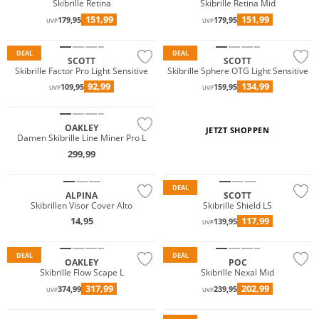
Skibrille Retina
Skibrille Retina Mid
151,99
151,99
179,95
179,95
UVP
UVP
DEAL
DEAL
SCOTT
SCOTT
Skibrille Factor Pro Light Sensitive
Skibrille Sphere OTG Light Sensitive
92,99
134,99
109,95
159,95
UVP
UVP
OAKLEY
JETZT SHOPPEN
Damen Skibrille Line Miner Pro L
299,99
DEAL
ALPINA
SCOTT
Skibrillen Visor Cover Alto
Skibrille Shield LS
14,95
117,99
139,95
UVP
Nachhaltig
DEAL
DEAL
OAKLEY
POC
Skibrille Flow Scape L
Skibrille Nexal Mid
317,99
202,99
374,99
239,95
UVP
UVP