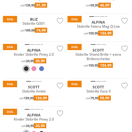
91,99
40,99
139,95
59,95
UVP
UVP
BLIZ
DEAL
DEAL
ALPINA
Skibrille G001
Skibrille Falera Mag Q-Lite
74,99
109,00
UVP
134,99
159,95
UVP
Nur Online
DEAL
DEAL
ALPINA
SCOTT
Kinder Skibrille Piney 2.0
Skibrille Shield Brille + extra
Brillenscheibe
20,99
24,95
UVP
134,99
159,95
UVP
Nur Online
Nur Online
DEAL
DEAL
SCOTT
SCOTT
Skibrille Ambit
Skibrille Faze II
134,99
59,99
159,95
79,95
UVP
UVP
DEAL
ALPINA
Kinder Skibrille Piney 2.0
20,99
24,95
UVP