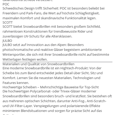
POC
Schwedisches Design trifft Sicherheit: POC ist besonders beliebt bei
Freeridern und Park-Fans, die Wert auf höchste Schlagfestigkeit,
maximalen Komfort und skandinavische Funktionalität legen.
SCOTT
SCOTT bietet Snowboardbrillen mit besonders großem Sichtfeld,
rahmenlosen Konstruktionen für trendbewusste Rider und
zuverlässigen UV-Schutz für alle Altersklassen.
JULBO
JULBO setzt auf Innovation aus den Alpen: Besonders
photochromatische und reaktive Gläser begeistern ambitionierte
Wintersportler, die sich mit ihrer Snowboardbrille nicht auf bestimmte
Wetterlagen festlegen wollen.
Materialien und Qualität von Snowboardbrillen
Eine moderne Snowboardbrille ist ein Hightech-Produkt: Von der
Scheibe bis zum Band entscheidet jedes Detail über Sicht, Sitz und
Komfort. Lernen Sie die neuesten Materialien, Technologien und
Features kennen.
Hochwertige Scheiben – Mehrschichtige Bauweise für Top-Sicht
Die hochwertigen Polycarbonat- oder Trivex-Gläser moderner
Snowboardbrillen sind besonders bruch- und kratzfest. Sie bestehen oft
aus mehreren optischen Schichten, darunter Anti-Fog-, Anti-Scratch-
und UV-Filter-Layer. Verspiegelungen und polarisierende Effekte
minimieren Blendsituationen und sorgen für präzise Sicht auf das