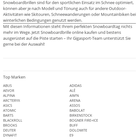
Snowboardbrillen sind für den sportlichen Einsatz im Schnee optimiert,
können aber je nach Modell und Tönung auch für andere Outdoor-
Aktivitäten wie Skitouren, Schneewanderungen oder Mountainbiken bei
winterlichen Bedingungen genutzt werden.
Mit diesen Informationen steht Ihrem perfekten Snowboardtag nichts
mehr im Wege. Jetzt Snowboardbrille online kaufen und bestens
ausgerüstet auf die Piste starten – Ihr Gigasport-Team unterstützt Sie
gerne bei der Auswahl!
Top Marken
ABUS
ADIDAS
AEVOR
ALÉ
ALPINA
AIM'N
ARC'TERYX
ARENA
ASICS
ASSOS
ATOMIC
BABOLAT
BARTS
BIRKENSTOCK
BLACKROLL
BOGNER FIRE+ICE
BROOKS
BUFF
DEUTER
DOLOMITE
DYNAFIT
E9