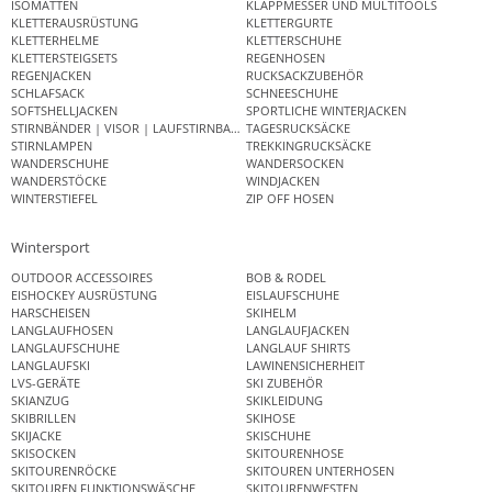
ISOMATTEN
KLAPPMESSER UND MULTITOOLS
KLETTERAUSRÜSTUNG
KLETTERGURTE
KLETTERHELME
KLETTERSCHUHE
KLETTERSTEIGSETS
REGENHOSEN
REGENJACKEN
RUCKSACKZUBEHÖR
SCHLAFSACK
SCHNEESCHUHE
SOFTSHELLJACKEN
SPORTLICHE WINTERJACKEN
STIRNBÄNDER | VISOR | LAUFSTIRNBAND
TAGESRUCKSÄCKE
STIRNLAMPEN
TREKKINGRUCKSÄCKE
WANDERSCHUHE
WANDERSOCKEN
WANDERSTÖCKE
WINDJACKEN
WINTERSTIEFEL
ZIP OFF HOSEN
Wintersport
OUTDOOR ACCESSOIRES
BOB & RODEL
EISHOCKEY AUSRÜSTUNG
EISLAUFSCHUHE
HARSCHEISEN
SKIHELM
LANGLAUFHOSEN
LANGLAUFJACKEN
LANGLAUFSCHUHE
LANGLAUF SHIRTS
LANGLAUFSKI
LAWINENSICHERHEIT
LVS-GERÄTE
SKI ZUBEHÖR
SKIANZUG
SKIKLEIDUNG
SKIBRILLEN
SKIHOSE
SKIJACKE
SKISCHUHE
SKISOCKEN
SKITOURENHOSE
SKITOURENRÖCKE
SKITOUREN UNTERHOSEN
SKITOUREN FUNKTIONSWÄSCHE
SKITOURENWESTEN