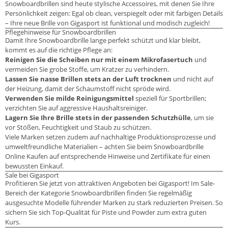
Snowboardbrillen sind heute stylische Accessoires, mit denen Sie Ihre
Persönlichkeit zeigen: Egal ob clean, verspiegelt oder mit farbigen Details
– Ihre neue Brille von Gigasport ist funktional und modisch zugleich!
Pflegehinweise für Snowboardbrillen
Damit Ihre Snowboardbrille lange perfekt schützt und klar bleibt,
kommt es auf die richtige Pflege an:
Reinigen Sie die Scheiben nur mit einem Mikrofasertuch
und
vermeiden Sie grobe Stoffe, um Kratzer zu verhindern.
Lassen Sie nasse Brillen stets an der Luft trocknen
und nicht auf
der Heizung, damit der Schaumstoff nicht spröde wird.
Verwenden Sie milde Reinigungsmittel
speziell für Sportbrillen;
verzichten Sie auf aggressive Haushaltsreiniger.
Lagern Sie Ihre Brille stets in der passenden Schutzhülle
, um sie
vor Stößen, Feuchtigkeit und Staub zu schützen.
Viele Marken setzen zudem auf nachhaltige Produktionsprozesse und
umweltfreundliche Materialien – achten Sie beim Snowboardbrille
Online Kaufen auf entsprechende Hinweise und Zertifikate für einen
bewussten Einkauf.
Sale bei Gigasport
Profitieren Sie jetzt von attraktiven Angeboten bei Gigasport! Im Sale-
Bereich der Kategorie Snowboardbrillen finden Sie regelmäßig
ausgesuchte Modelle führender Marken zu stark reduzierten Preisen. So
sichern Sie sich Top-Qualität für Piste und Powder zum extra guten
Kurs.