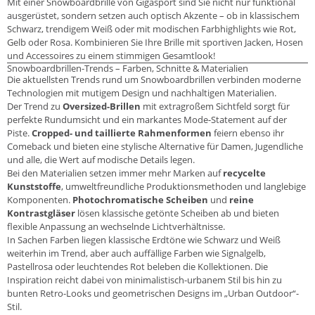
Mit einer Snowboardbrille von Gigasport sind Sie nicht nur funktional
ausgerüstet, sondern setzen auch optisch Akzente – ob in klassischem
Schwarz, trendigem Weiß oder mit modischen Farbhighlights wie Rot,
Gelb oder Rosa. Kombinieren Sie Ihre Brille mit sportiven Jacken, Hosen
und Accessoires zu einem stimmigen Gesamtlook!
Snowboardbrillen-Trends – Farben, Schnitte & Materialien
Die aktuellsten Trends rund um Snowboardbrillen verbinden moderne
Technologien mit mutigem Design und nachhaltigen Materialien.
Der Trend zu
Oversized-Brillen
mit extragroßem Sichtfeld sorgt für
perfekte Rundumsicht und ein markantes Mode-Statement auf der
Piste.
Cropped- und taillierte Rahmenformen
feiern ebenso ihr
Comeback und bieten eine stylische Alternative für Damen, Jugendliche
und alle, die Wert auf modische Details legen.
Bei den Materialien setzen immer mehr Marken auf
recycelte
Kunststoffe
, umweltfreundliche Produktionsmethoden und langlebige
Komponenten.
Photochromatische Scheiben
und
reine
Kontrastgläser
lösen klassische getönte Scheiben ab und bieten
flexible Anpassung an wechselnde Lichtverhältnisse.
In Sachen Farben liegen klassische Erdtöne wie Schwarz und Weiß
weiterhin im Trend, aber auch auffällige Farben wie Signalgelb,
Pastellrosa oder leuchtendes Rot beleben die Kollektionen. Die
Inspiration reicht dabei von minimalistisch-urbanem Stil bis hin zu
bunten Retro-Looks und geometrischen Designs im „Urban Outdoor“-
Stil.