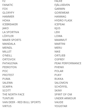
F2
FALKE
FANATIC
FJÄLLRÄVEN
FOX
GARMIN
GLORYFY
GOREWEAR
HAMMER
HANWAG
HOKA
HYDRO FLASK
ICEBREAKER
ICEPEAK
JAKO
KJUS
LA SPORTIVA
LEKI
LÖFFLER
LOWA
MAIER SPORTS
MAMMUT
MANDALA
MARTINI
MEINDL
MERU
MILLET
NIKE
O'NEILL
ORTLIEB
ORTOVOX
OSPREY
PATAGONIA
PEAK PERFORMANCE
PEEROTON
PHENIX
POC
POLAR
PROTEST
PUKY
PUMA
RUKKA
SALEWA
SALOMON
SCARPA
SCHÖFFEL
SCOTT
SKINY
THE NORTH FACE
SPIRIT OF OM
TUNTURI
UNDER ARMOUR
VAN DEER - RED BULL SPORTS
VAUDE
VIRTUS
YOGISTAR