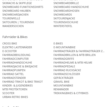
SKIWACHS & SKIPFLEGE
SNOWBOARDBRILLE
SNOWBOARD FUNKTIONSSHIRTS
SNOWBOARD HANDSCHUHE
SNOWBOARD HAUBEN
SNOWBOARDHOSEN
SNOWBOARDJACKEN
SNOWBOARDS
TOURENFELLE
SKITOURENJACKE
SKITOUREN | TOURENSKI
TOURENSKISCHUHE
WANDERSOCKEN
WINTERSTIEFEL
Fahrräder & Bikes
CROSS BIKE
E-BIKES
ELEKTRO LASTENRÄDER
E-MOUNTAINBIKE
E-SCOOTER
FAHRRADTRÄGER & FAHRRADTRÄGER ZUB
FAHRRADBEKLEIDUNG
FAHRRADBRILLEN & MTB BRILLEN
FAHRRADCOMPUTER
FAHRRADGRIFFE
FAHRRADHANDSCHUHE
FAHRRADHELME & MTB HELME
FAHRRADJACKE & BIKEJACKE
FAHRRADPEDALE
FAHRRADPUMPEN
FAHRRAD RUCKSÄCKE
FAHRRAD SATTEL
FAHRRADSCHLÖSSER
FAHRRADSTÄNDER
GEPÄCKTRÄGER
FAHRRAD TRIKOT & BIKE TRIKOT
GRAVEL BIKE
KINDER- & JUGENDBIKES
MOUNTAINBIKE
MTB PROTEKTOREN
RENNRÄDER
SCOOTER
TREKKINGBIKES & CITYBIKES
URBAN RETRO BIKES