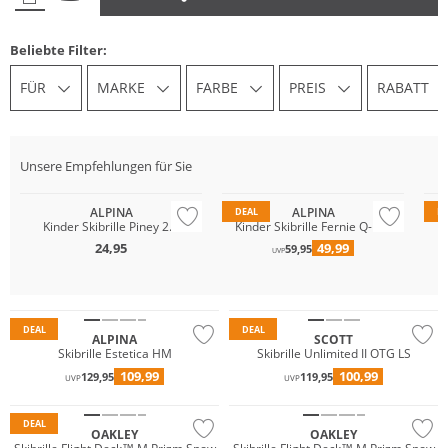
Beliebte Filter:
FÜR
MARKE
FARBE
PREIS
RABATT
Unsere Empfehlungen für Sie
ALPINA
ALPINA
DEAL
D
Kinder Skibrille Piney 2.0
Kinder Skibrille Fernie Q-Lite
24,95
49,99
59,95
UVP
DEAL
DEAL
ALPINA
SCOTT
Skibrille Estetica HM
Skibrille Unlimited II OTG LS
109,99
100,99
129,95
119,95
UVP
UVP
DEAL
OAKLEY
OAKLEY