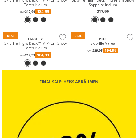
Skibrille Flight Deck™ M Prizm Snow
Skibrille Flight Deck™ M Prizm Snow
Torch Iridium
Sapphire Iridium
184,99
217,99
217,99
UVP
DEAL
DEAL
OAKLEY
POC
Skibrille Flight Deck™ M Prizm Snow
Skibrille Vitrea
Torch Iridium
194,99
229,95
UVP
184,99
217,99
UVP
FINAL SALE: HEISS ABRÄUMEN