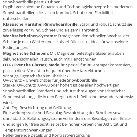
Snowboardbrille passt zu Ihnen?
Es gibt verschiedene Bauarten und Technologiekonzepte bei modernen
Snowboardbrillen, die sich in Komfort, Schutz und Flexibilität
unterscheiden:
Klassische Hardshell-Snowboardbrille
: Stabil und robust, schützt sie
zuverlässig vor Wind, Schnee und eisigem Fahrtwind.
Wechselscheiben-Systeme
: Ermöglichen den schnellen Wechsel der
Scheibe je nach Wetter und Lichtverhältnissen – ideal für wechselnde
Bedingungen.
Magnetische Scheiben
: Mit Magneten befestigte Gläser erlauben
sekundenschnellen Tausch, auch mit Handschuhen.
OTG (Over the Glasses) Modelle
: Speziell für Brillenträger konstruiert,
passen diese Varianten bequem über Ihre Korrekturbrille.
Wichtige Eigenschaften im Überblick
UV-Schutz – Unverzichtbar für jede Snowboardbrille
Starker UV-Schutz (UV400 oder höher) ist bei allen hochwertigen
Snowboardbrillen Standard und schützt Ihre Augen vor schädlicher
Sonnenstrahlung, die in den Bergen durch Reflexion besonders intensiv
wirkt.
Anti-Fog-Beschichtung und Belüftung
Eine wirkungsvolle Anti-Beschlag-Beschichtung der Scheiben sowie
durchdachte Belüftungssysteme verhindern das Beschlagen der Gläser
und sorgen für freie Sicht, selbst bei hoher körperlicher Aktivität und
Temperaturschwankungen.
Reflektierende Details und Kontrastverstärkung