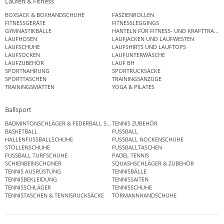
Laufen & Fitness
BOXSACK & BOXHANDSCHUHE
FASZIENROLLEN
FITNESSGERÄTE
FITNESSLEGGINGS
GYMNASTIKBÄLLE
HANTELN FÜR FITNESS- UND KRAFTTRAINI
LAUFHOSEN
LAUFJACKEN UND LAUFWESTEN
LAUFSCHUHE
LAUFSHIRTS UND LAUFTOPS
LAUFSOCKEN
LAUFUNTERWÄSCHE
LAUFZUBEHÖR
LAUF BH
SPORTNAHRUNG
SPORTRUCKSÄCKE
SPORTTASCHEN
TRAININGSANZÜGE
TRAININGSMATTEN
YOGA & PILATES
Ballsport
BADMINTONSCHLÄGER & FEDERBALL SETS
TENNIS ZUBEHÖR
BASKETBALL
FUSSBALL
HALLENFUSSBALLSCHUHE
FUSSBALL NOCKENSCHUHE
STOLLENSCHUHE
FUSSBALLTASCHEN
FUSSBALL TURFSCHUHE
PADEL TENNIS
SCHIENBEINSCHONER
SQUASHSCHLÄGER & ZUBEHÖR
TENNIS AUSRÜSTUNG
TENNISBÄLLE
TENNISBEKLEIDUNG
TENNISSAITEN
TENNISSCHLÄGER
TENNISSCHUHE
TENNISTASCHEN & TENNISRUCKSÄCKE
TORMANNHANDSCHUHE