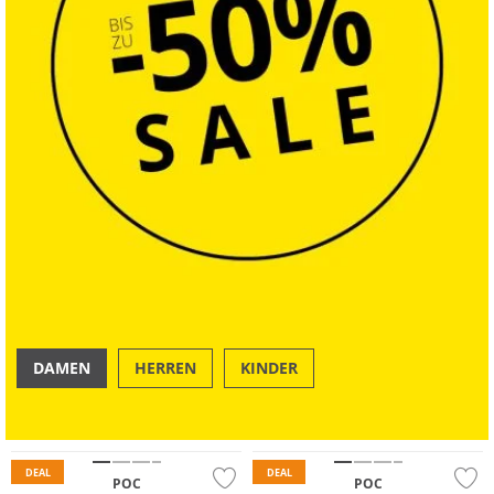
DAMEN
HERREN
KINDER
OUTDOOR
SWIM & BEACH
DEAL
DEAL
POC
POC