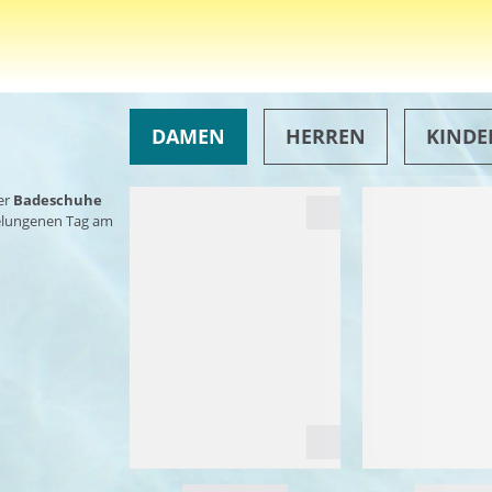
DAMEN
HERREN
KINDE
er
Badeschuhe
gelungenen Tag am