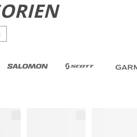
ORIEN
R
RUN