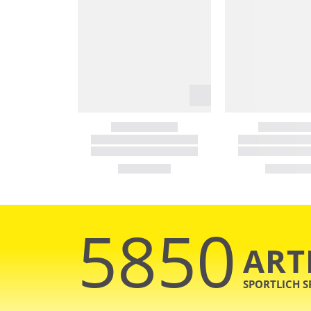
5850
ART
SPORTLICH 