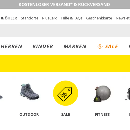
KOSTENLOSER VERSAND* & RÜCKVERSAND
 & ÖHLER
Standorte
PlusCard
Hilfe & FAQs
Geschenkkarte
Newslet
MUST-HAVE
PREIS & WERT
SALE
HERREN
KINDER
MARKEN
SALE
JETZT ENTDECKEN
OUTDOOR
SALE
FITNESS