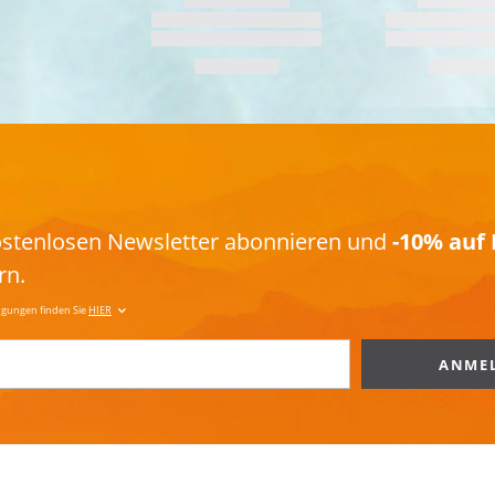
kostenlosen Newsletter abonnieren und
-10% auf 
rn.
ngungen finden Sie
HIER
ANME