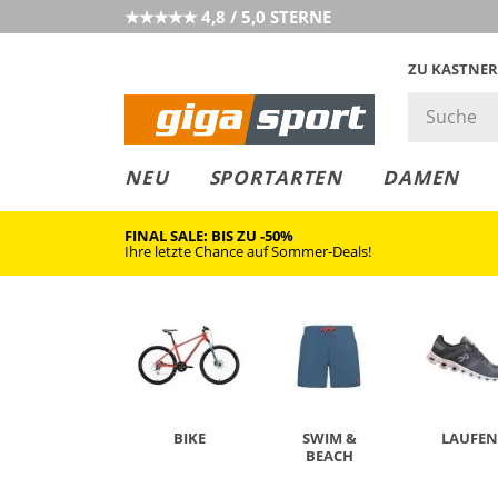
★★★★★ 4,8 / 5,0 STERNE
ZU KASTNER
GIGAGREEN
GIGASTYLE
FAHRRAD­
CLICK &
CLICK &
NEU
SPORTARTEN
DAMEN
LEASING
COLLECT
RESERVE
FINAL SALE: BIS ZU -50%
Ihre letzte Chance auf Sommer-Deals!
BIKE
SWIM &
LAUFEN
BEACH