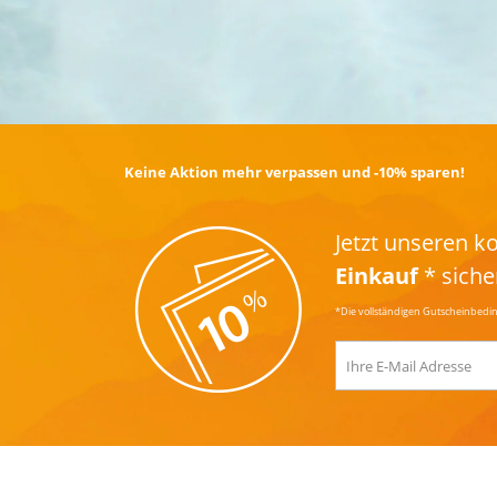
Keine Aktion mehr verpassen und -10% sparen!
Jetzt unseren 
Einkauf
* siche
*Die vollständigen Gutscheinbedi