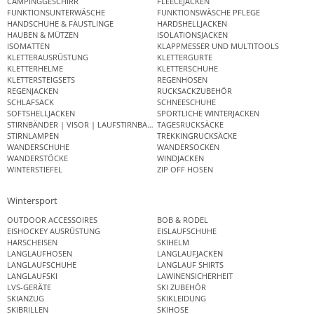
CAMPINGGESCHIRR
FLEECEJACKEN
FUNKTIONSUNTERWÄSCHE
FUNKTIONSWÄSCHE PFLEGE
HANDSCHUHE & FÄUSTLINGE
HARDSHELLJACKEN
HAUBEN & MÜTZEN
ISOLATIONSJACKEN
ISOMATTEN
KLAPPMESSER UND MULTITOOLS
KLETTERAUSRÜSTUNG
KLETTERGURTE
KLETTERHELME
KLETTERSCHUHE
KLETTERSTEIGSETS
REGENHOSEN
REGENJACKEN
RUCKSACKZUBEHÖR
SCHLAFSACK
SCHNEESCHUHE
SOFTSHELLJACKEN
SPORTLICHE WINTERJACKEN
STIRNBÄNDER | VISOR | LAUFSTIRNBAND
TAGESRUCKSÄCKE
STIRNLAMPEN
TREKKINGRUCKSÄCKE
WANDERSCHUHE
WANDERSOCKEN
WANDERSTÖCKE
WINDJACKEN
WINTERSTIEFEL
ZIP OFF HOSEN
Wintersport
OUTDOOR ACCESSOIRES
BOB & RODEL
EISHOCKEY AUSRÜSTUNG
EISLAUFSCHUHE
HARSCHEISEN
SKIHELM
LANGLAUFHOSEN
LANGLAUFJACKEN
LANGLAUFSCHUHE
LANGLAUF SHIRTS
LANGLAUFSKI
LAWINENSICHERHEIT
LVS-GERÄTE
SKI ZUBEHÖR
SKIANZUG
SKIKLEIDUNG
SKIBRILLEN
SKIHOSE