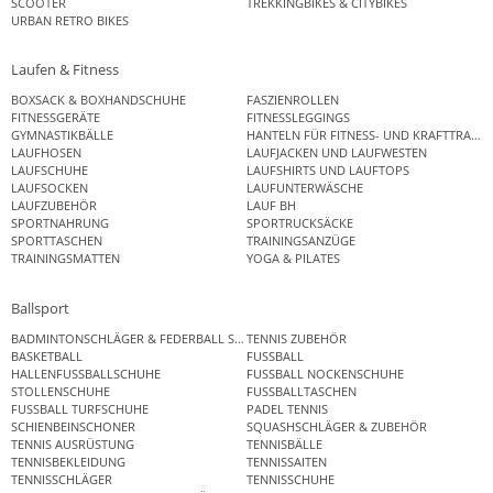
SCOOTER
TREKKINGBIKES & CITYBIKES
URBAN RETRO BIKES
Laufen & Fitness
BOXSACK & BOXHANDSCHUHE
FASZIENROLLEN
FITNESSGERÄTE
FITNESSLEGGINGS
GYMNASTIKBÄLLE
HANTELN FÜR FITNESS- UND KRAFTTRAINI
LAUFHOSEN
LAUFJACKEN UND LAUFWESTEN
LAUFSCHUHE
LAUFSHIRTS UND LAUFTOPS
LAUFSOCKEN
LAUFUNTERWÄSCHE
LAUFZUBEHÖR
LAUF BH
SPORTNAHRUNG
SPORTRUCKSÄCKE
SPORTTASCHEN
TRAININGSANZÜGE
TRAININGSMATTEN
YOGA & PILATES
Ballsport
BADMINTONSCHLÄGER & FEDERBALL SETS
TENNIS ZUBEHÖR
BASKETBALL
FUSSBALL
HALLENFUSSBALLSCHUHE
FUSSBALL NOCKENSCHUHE
STOLLENSCHUHE
FUSSBALLTASCHEN
FUSSBALL TURFSCHUHE
PADEL TENNIS
SCHIENBEINSCHONER
SQUASHSCHLÄGER & ZUBEHÖR
TENNIS AUSRÜSTUNG
TENNISBÄLLE
TENNISBEKLEIDUNG
TENNISSAITEN
TENNISSCHLÄGER
TENNISSCHUHE