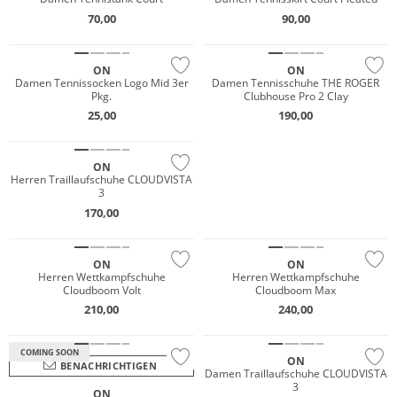
70,00
90,00
NEU
NEU
ON
ON
Damen Tennissocken Logo Mid 3er
Damen Tennisschuhe THE ROGER
Pkg.
Clubhouse Pro 2 Clay
25,00
190,00
NEU
ON
JETZT ENTDECKEN
Herren Traillaufschuhe CLOUDVISTA
3
NEU
170,00
NEU
Nur Online
ON
ON
Herren Wettkampfschuhe
Herren Wettkampfschuhe
Cloudboom Volt
Cloudboom Max
210,00
240,00
Wasserfest
NEU
COMING SOON
ON
BENACHRICHTIGEN
Damen Traillaufschuhe CLOUDVISTA
3
ON