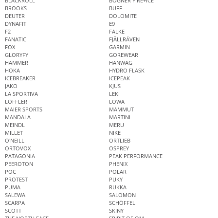
BLACKROLL
BOGNER FIRE+ICE
BROOKS
BUFF
DEUTER
DOLOMITE
DYNAFIT
E9
F2
FALKE
FANATIC
FJÄLLRÄVEN
FOX
GARMIN
GLORYFY
GOREWEAR
HAMMER
HANWAG
HOKA
HYDRO FLASK
ICEBREAKER
ICEPEAK
JAKO
KJUS
LA SPORTIVA
LEKI
LÖFFLER
LOWA
MAIER SPORTS
MAMMUT
MANDALA
MARTINI
MEINDL
MERU
MILLET
NIKE
O'NEILL
ORTLIEB
ORTOVOX
OSPREY
PATAGONIA
PEAK PERFORMANCE
PEEROTON
PHENIX
POC
POLAR
PROTEST
PUKY
PUMA
RUKKA
SALEWA
SALOMON
SCARPA
SCHÖFFEL
SCOTT
SKINY