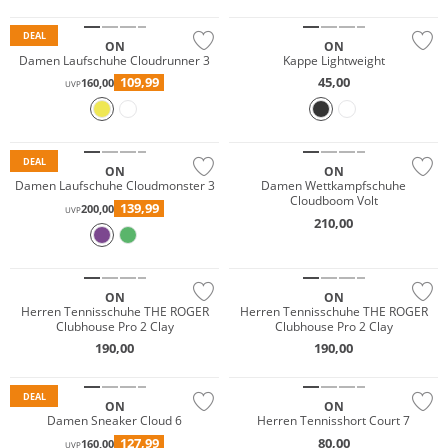
DEAL
ON
ON
Damen Laufschuhe Cloudrunner 3
Kappe Lightweight
109,99
45,00
160,00
UVP
Nachhaltig
NEU
DEAL
ON
ON
Damen Laufschuhe Cloudmonster 3
Damen Wettkampfschuhe
Cloudboom Volt
139,99
200,00
UVP
210,00
NEU
NEU
ON
ON
Herren Tennisschuhe THE ROGER
Herren Tennisschuhe THE ROGER
Clubhouse Pro 2 Clay
Clubhouse Pro 2 Clay
190,00
190,00
NEU
DEAL
ON
ON
Damen Sneaker Cloud 6
Herren Tennisshort Court 7
127,99
80,00
160,00
UVP