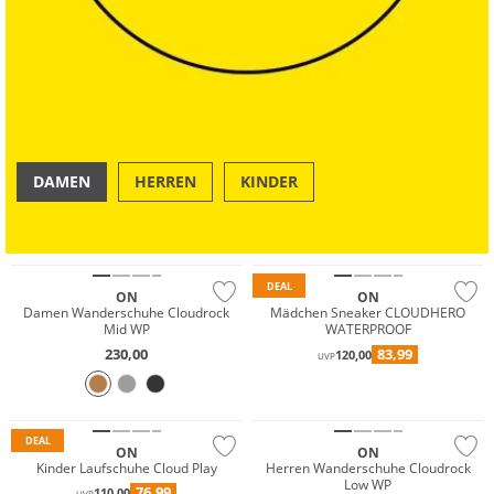
DAMEN
HERREN
KINDER
Wasserfest
OUTDOOR
SWIM & BEACH
Nachhaltig
DEAL
ON
ON
Damen Wanderschuhe Cloudrock
Mädchen Sneaker CLOUDHERO
Mid WP
WATERPROOF
230,00
83,99
120,00
UVP
Wasserfest
Nachhaltig
DEAL
ON
ON
Kinder Laufschuhe Cloud Play
Herren Wanderschuhe Cloudrock
Low WP
76,99
110,00