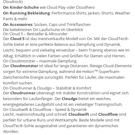
Cloudrock)
On Kinder-Schuhe
wie Cloud Play oder Cloudhero
On Running Bekleidung
: Performance-Shirts, Jacken, Shorts, Weather
Pants & mehr
On Accessoires
: Socken, Caps und Trinkflaschen
Die beliebtesten On Laufschuhe im Überblick
On Cloud 5 – Bestseller & Allrounder
Der
Cloud 5
ist das meistverkaufte Modell von On. Mit der CloudTec®-
Sohle bietet er eine perfekte Balance aus Dämpfung und Dynamik.
Leicht, bequem und vielseitig einsetzbar – beim Training ebenso wie im
Alltag. Erhältlich in vielen Farben und Größen für Damen und Herren.
On Cloudmonster – maximale Dämpfung
Der
Cloudmonster
ist ideal für lange Distanzen. Riesige Cloud-Elemente
sorgen für extreme Dämpfung, während die Helion™-Superfoam-
Zwischensohle Energie zurückgibt. Perfekt für Läufer, die maximalen
Komfort suchen.
On Cloudrunner & Cloudgo – Stabilität & Komfort
Der
Cloudrunner
überzeugt mit stabiler Konstruktion und eignet sich
besonders für Laufanfänger. Der
Cloudgo
bietet ein weiches,
energiegeladenes Laufgefühl und ist ein vielseitiger Trainingsschuh.
On Cloudswift & Cloudflow – Speed & Dynamik
Leicht, reaktionsfreudig und schnell:
Cloudswift
und
Cloudflow
sind
perfekt für urbane Runs und Wettkämpfe. Beide Modelle sind mit
CloudTec®-Sohle ausgestattet und garantieren ein dynamisches
Abrollen.