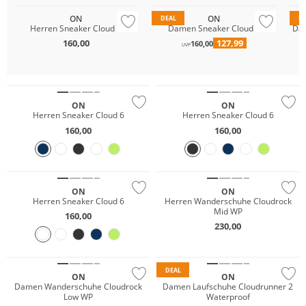
ON
ON
DEAL
D
Herren Sneaker Cloud 6
Damen Sneaker Cloud 6
Dam
160,00
127,99
160,00
UVP
ON
ON
Herren Sneaker Cloud 6
Herren Sneaker Cloud 6
160,00
160,00
Wasserfest
ON
ON
Herren Sneaker Cloud 6
Herren Wanderschuhe Cloudrock
Mid WP
160,00
230,00
Wasserfest
Nachhaltig
Wasserfest
DEAL
ON
ON
Damen Wanderschuhe Cloudrock
Damen Laufschuhe Cloudrunner 2
Low WP
Waterproof