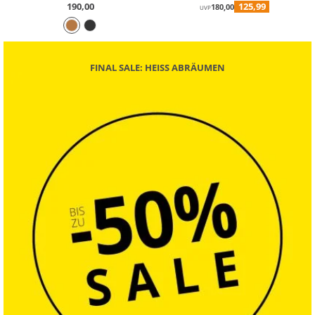
190,00
125,99
180,00
UVP
FINAL SALE: HEISS ABRÄUMEN