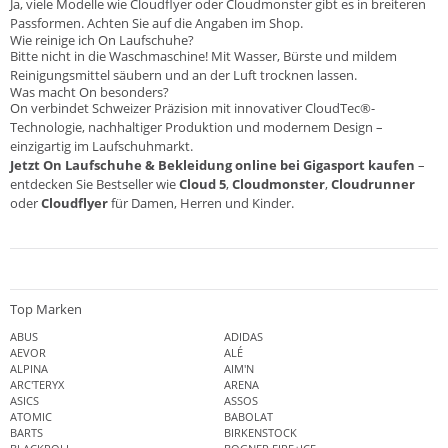
Ja, viele Modelle wie Cloudflyer oder Cloudmonster gibt es in breiteren
Passformen. Achten Sie auf die Angaben im Shop.
Wie reinige ich On Laufschuhe?
Bitte nicht in die Waschmaschine! Mit Wasser, Bürste und mildem
Reinigungsmittel säubern und an der Luft trocknen lassen.
Was macht On besonders?
On verbindet Schweizer Präzision mit innovativer CloudTec®-
Technologie, nachhaltiger Produktion und modernem Design –
einzigartig im Laufschuhmarkt.
Jetzt On Laufschuhe & Bekleidung online bei Gigasport kaufen
–
entdecken Sie Bestseller wie
Cloud 5
,
Cloudmonster
,
Cloudrunner
oder
Cloudflyer
für Damen, Herren und Kinder.
Top Marken
ABUS
ADIDAS
AEVOR
ALÉ
ALPINA
AIM'N
ARC'TERYX
ARENA
ASICS
ASSOS
ATOMIC
BABOLAT
BARTS
BIRKENSTOCK