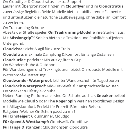
On Cloudflyer & Cloudstratus – extra Support
Läufer mit Überpronation finden im
Cloudflyer
und im
Cloudstratus
zuverlässige Begleiter. Beide Modelle bieten stabilisierende Elemente
und unterstützen die natürliche Laufbewegung, ohne dabei an Komfort
zu verlieren.
On Trailrunning-Schuhe
Abseits der Straße spielen
On Trailrunning-Modelle
ihre Stärken aus.
Mit
Missiongrip™
-Sohlen bieten sie Traktion und Stabilität auf jedem
Untergrund.
Cloudvista
: leicht & agil für kurze Trails
Cloudultra
: maximale Dämpfung & Komfort für lange Distanzen
Cloudsurfer
: perfekter Mix aus Agilität & Grip
On Wanderschuhe & Outdoor
Für Wanderungen und Trekkingtouren bietet On robuste Modelle mit
Waterproof-Ausstattung:
Cloudwander Waterproof
: leichter Wanderschuh für Tagestouren
Cloudrock Waterproof
: Mid-Cut-Stiefel für anspruchsvolle Routen
On Sneaker & Lifestyle-Schuhe
Neben Running-Performance sind On Schuhe auch als
Sneaker
beliebt.
Modelle wie
Cloud 5
oder
The Roger Spin
vereinen sportliches Design
mit Alltagskomfort. Perfekt für Freizeit, Büro oder Reisen.
Ratgeber: Welcher On Schuh passt zu mir?
Für Einsteiger:
Cloudrunner, Cloudgo
Für Speed & Wettkampf:
Cloudswift, Cloudflow
Für lange Distanzen:
Cloudmonster, Cloudultra