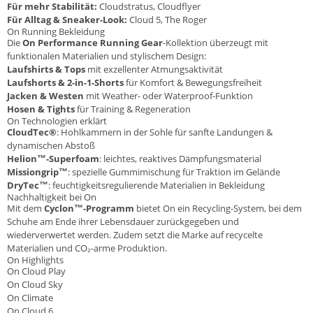
Für mehr Stabilität:
Cloudstratus, Cloudflyer
Für Alltag & Sneaker-Look:
Cloud 5, The Roger
On Running Bekleidung
Die
On Performance Running Gear
-Kollektion überzeugt mit
funktionalen Materialien und stylischem Design:
Laufshirts & Tops
mit exzellenter Atmungsaktivität
Laufshorts & 2-in-1-Shorts
für Komfort & Bewegungsfreiheit
Jacken & Westen
mit Weather- oder Waterproof-Funktion
Hosen & Tights
für Training & Regeneration
On Technologien erklärt
CloudTec®
: Hohlkammern in der Sohle für sanfte Landungen &
dynamischen Abstoß
Helion™-Superfoam
: leichtes, reaktives Dämpfungsmaterial
Missiongrip™
: spezielle Gummimischung für Traktion im Gelände
DryTec™
: feuchtigkeitsregulierende Materialien in Bekleidung
Nachhaltigkeit bei On
Mit dem
Cyclon™-Programm
bietet On ein Recycling-System, bei dem
Schuhe am Ende ihrer Lebensdauer zurückgegeben und
wiederverwertet werden. Zudem setzt die Marke auf recycelte
Materialien und CO₂-arme Produktion.
On Highlights
On Cloud Play
On Cloud Sky
On Climate
On Cloud 6