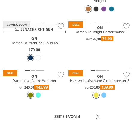
180,00
Nachhaltig
COMING SOON
DEAL
ON
BENACHRICHTIGEN
Damen Lauftight Performance
71,99
ON
120,00
UVP
Herren Laufschuhe Cloud X5
170,00
Nachhaltig
Nachhaltig
DEAL
DEAL
ON
ON
Damen Laufjacke Weather
Herren Laufschuhe Cloudmonster 3
143,99
139,99
240,00
200,00
UVP
UVP
SEITE 1 VON 4