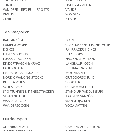
THE NORTH FACE
SPIRIT OF OM
TUNTURI
UNDER ARMOUR
VAN DEER - RED BULL SPORTS
VAUDE
VIRTUS
YOGISTAR
ZANIER
ZIENER
Top Kategorien
BADEANZÜGE
BIKINI
CAMPINGMÖBEL
CAPS, KAPPEN, FISCHERHÜTE
E-BIKES
FAHRRÄDER | BIKES
FITNESS SHORTS
FLIP FLOPS
FUSSBALLSOCKEN
HAUBEN & MÜTZEN
KINDERTRAGEN & KRAXE
LANGLAUFHOSEN
LAUFSOCKEN
LUFTMATRATZEN
LYCRAS & RASHGUARDS
MOUNTAINBIKE
NORDIC WALKING STÖCKE
OUTDOORSCHUHE
REISETASCHEN
SCOOTER
SCHLAFSACK
SCHWIMMSCHUHE
SPORTUHREN & FITNESSTRACKER
STAND UP PADDLE (SUP)
STRANDKLEIDER
TRAININGSANZÜGE
WANDERSTÖCKE
WANDERJACKEN
WANDERSOCKEN
YOGAMATTEN
Outdoorsport
ALPINRUCKSÄCKE
CAMPINGAUSRÜSTUNG