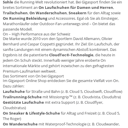
Sohle
die Running-Welt revolutioniert hat. Bei Gigasport finden Sie ein
breites Sortiment an
On Laufschuhen für Damen und Herren
,
Trailschuhen
,
On Wanderschuhen
,
Sneakern
für den Alltag sowie
On Running Bekleidung
und Accessoires. Egal ob Sie als Einsteiger,
Marathonläufer oder Outdoor-Fan unterwegs sind – On bietet das
passende Modell.
On – High Performance aus der Schweiz
Die Marke wurde 2010 von den Sportlern David Allemann, Olivier
Bernhard und Caspar Coppetti gegründet. Ihr Ziel: Ein Laufschuh, der
sanfte Landungen mit einem dynamischen Abstoß kombiniert. Das
Ergebnis ist die patentierte
CloudTec®-Technologie
, die heute in
jedem On Schuh steckt. Innerhalb weniger Jahre eroberte On
internationale Märkte und gehört inzwischen zu den gefragtesten
Premium-Laufmarken weltweit.
Das Sortiment von On bei Gigasport
Im Gigasport Online Shop entdecken Sie die gesamte Vielfalt von On.
Dazu zählen:
Laufschuhe
für Straße und Bahn (z. B. Cloud 5, Cloudswift, Cloudflow)
Trailrunning-Schuhe
mit Missiongrip™ (z. B. Cloudvista, Cloudultra)
Gestützte Laufschuhe
mit extra Support (z. B. Cloudflyer,
Cloudstratus)
On Sneaker & Lifestyle-Schuhe
für Alltag und Freizeit (z. B. Cloud 5,
The Roger)
On Wanderschuhe
mit Waterproof-Technologie (z. B. Cloudwander,