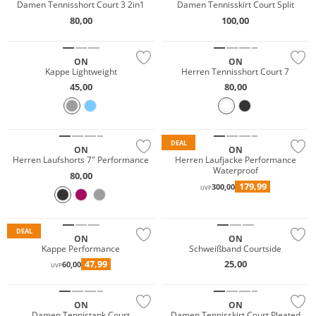
Damen Tennisshort Court 3 2in1
Damen Tennisskirt Court Split
80,00
100,00
NEU
NEU
ON
ON
Kappe Lightweight
Herren Tennisshort Court 7
45,00
80,00
Wasserfest
Must have
Nachhaltig
DEAL
ON
ON
Herren Laufshorts 7" Performance
Herren Laufjacke Performance
Waterproof
80,00
179,99
300,00
UVP
Nachhaltig
NEU
DEAL
ON
ON
Kappe Performance
Schweißband Courtside
47,99
25,00
60,00
UVP
NEU
NEU
ON
ON
Damen Tennistank Court
Damen Tennisskirt Court Pleated