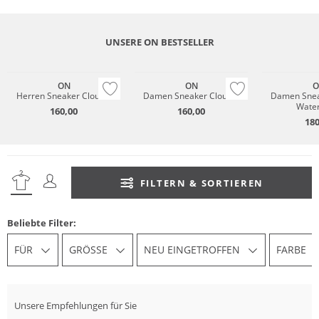
UNSERE ON BESTSELLER
Wasserfest
ON
ON
O
Herren Sneaker Cloud 6
Damen Sneaker Cloud 6
Damen Snea
Water
160,00
160,00
180
FILTERN & SORTIEREN
Beliebte Filter:
FÜR
GRÖSSE
NEU EINGETROFFEN
FARBE
Unsere Empfehlungen für Sie
Na