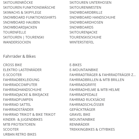
SKITOURENRÖCKE
SKITOUREN UNTERHOSEN
SKITOUREN FUNKTIONSWÄSCHE
SKITOURENWESTEN
SKIWACHS & SKIPFLEGE
SNOWBOARDBRILLE
SNOWBOARD FUNKTIONSSHIRTS
SNOWBOARD HANDSCHUHE
SNOWBOARD HAUBEN
SNOWBOARDHOSEN
SNOWBOARDJACKEN
SNOWBOARDS
TOURENFELLE
SKITOURENJACKE
SKITOUREN | TOURENSKI
TOURENSKISCHUHE
WANDERSOCKEN
WINTERSTIEFEL
Fahrräder & Bikes
CROSS BIKE
E-BIKES
ELEKTRO LASTENRÄDER
E-MOUNTAINBIKE
E-SCOOTER
FAHRRADTRÄGER & FAHRRADTRÄGER ZUB
FAHRRADBEKLEIDUNG
FAHRRADBRILLEN & MTB BRILLEN
FAHRRADCOMPUTER
FAHRRADGRIFFE
FAHRRADHANDSCHUHE
FAHRRADHELME & MTB HELME
FAHRRADJACKE & BIKEJACKE
FAHRRADPEDALE
FAHRRADPUMPEN
FAHRRAD RUCKSÄCKE
FAHRRAD SATTEL
FAHRRADSCHLÖSSER
FAHRRADSTÄNDER
GEPÄCKTRÄGER
FAHRRAD TRIKOT & BIKE TRIKOT
GRAVEL BIKE
KINDER- & JUGENDBIKES
MOUNTAINBIKE
MTB PROTEKTOREN
RENNRÄDER
SCOOTER
TREKKINGBIKES & CITYBIKES
URBAN RETRO BIKES