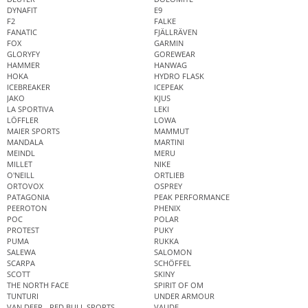
DYNAFIT
E9
F2
FALKE
FANATIC
FJÄLLRÄVEN
FOX
GARMIN
GLORYFY
GOREWEAR
HAMMER
HANWAG
HOKA
HYDRO FLASK
ICEBREAKER
ICEPEAK
JAKO
KJUS
LA SPORTIVA
LEKI
LÖFFLER
LOWA
MAIER SPORTS
MAMMUT
MANDALA
MARTINI
MEINDL
MERU
MILLET
NIKE
O'NEILL
ORTLIEB
ORTOVOX
OSPREY
PATAGONIA
PEAK PERFORMANCE
PEEROTON
PHENIX
POC
POLAR
PROTEST
PUKY
PUMA
RUKKA
SALEWA
SALOMON
SCARPA
SCHÖFFEL
SCOTT
SKINY
THE NORTH FACE
SPIRIT OF OM
TUNTURI
UNDER ARMOUR
VAN DEER - RED BULL SPORTS
VAUDE