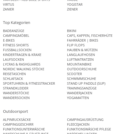
VIRTUS
YOGISTAR
ZANIER
ZIENER
Top Kategorien
BADEANZÜGE
BIKINI
CAMPINGMÖBEL
CAPS, KAPPEN, FISCHERHÜTE
E-BIKES
FAHRRÄDER | BIKES
FITNESS SHORTS
FLIP FLOPS
FUSSBALLSOCKEN
HAUBEN & MÜTZEN
KINDERTRAGEN & KRAXE
LANGLAUFHOSEN
LAUFSOCKEN
LUFTMATRATZEN
LYCRAS & RASHGUARDS
MOUNTAINBIKE
NORDIC WALKING STÖCKE
OUTDOORSCHUHE
REISETASCHEN
SCOOTER
SCHLAFSACK
SCHWIMMSCHUHE
SPORTUHREN & FITNESSTRACKER
STAND UP PADDLE (SUP)
STRANDKLEIDER
TRAININGSANZÜGE
WANDERSTÖCKE
WANDERJACKEN
WANDERSOCKEN
YOGAMATTEN
Outdoorsport
ALPINRUCKSÄCKE
CAMPINGAUSRÜSTUNG
CAMPINGGESCHIRR
FLEECEJACKEN
FUNKTIONSUNTERWÄSCHE
FUNKTIONSWÄSCHE PFLEGE
HANDSCHUHE & FÄUSTLINGE
HARDSHELLJACKEN