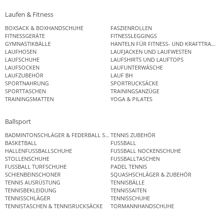
Laufen & Fitness
BOXSACK & BOXHANDSCHUHE
FASZIENROLLEN
FITNESSGERÄTE
FITNESSLEGGINGS
GYMNASTIKBÄLLE
HANTELN FÜR FITNESS- UND KRAFTTRAINI
LAUFHOSEN
LAUFJACKEN UND LAUFWESTEN
LAUFSCHUHE
LAUFSHIRTS UND LAUFTOPS
LAUFSOCKEN
LAUFUNTERWÄSCHE
LAUFZUBEHÖR
LAUF BH
SPORTNAHRUNG
SPORTRUCKSÄCKE
SPORTTASCHEN
TRAININGSANZÜGE
TRAININGSMATTEN
YOGA & PILATES
Ballsport
BADMINTONSCHLÄGER & FEDERBALL SETS
TENNIS ZUBEHÖR
BASKETBALL
FUSSBALL
HALLENFUSSBALLSCHUHE
FUSSBALL NOCKENSCHUHE
STOLLENSCHUHE
FUSSBALLTASCHEN
FUSSBALL TURFSCHUHE
PADEL TENNIS
SCHIENBEINSCHONER
SQUASHSCHLÄGER & ZUBEHÖR
TENNIS AUSRÜSTUNG
TENNISBÄLLE
TENNISBEKLEIDUNG
TENNISSAITEN
TENNISSCHLÄGER
TENNISSCHUHE
TENNISTASCHEN & TENNISRUCKSÄCKE
TORMANNHANDSCHUHE