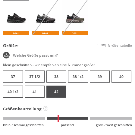
DEAL
DEAL
DEAL
Größe:
Größentabelle
Welche Größe passt mir?
Klein geschnitten - wir empfehlen eine Nummer größer.
37
37 1/2
38
38 1/2
39
40
40 1/2
41
42
Größenbeurteilung:
?
klein / schmal geschnitten
passend
groß / weit geschnitten