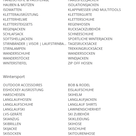
HAUBEN & MÜTZEN
ISOLATIONSJACKEN
ISOMATTEN
KLAPPMESSER UND MULTITOOLS
KLETTERAUSRÜSTUNG
KLETTERGURTE
KLETTERHELME
KLETTERSCHUHE
KLETTERSTEIGSETS
REGENHOSEN
REGENJACKEN
RUCKSACKZUBEHÖR
SCHLAFSACK
SCHNEESCHUHE
SOFTSHELLJACKEN
SPORTLICHE WINTERJACKEN
STIRNBÄNDER | VISOR | LAUFSTIRNBAND
TAGESRUCKSÄCKE
STIRNLAMPEN
TREKKINGRUCKSÄCKE
WANDERSCHUHE
WANDERSOCKEN
WANDERSTÖCKE
WINDJACKEN
WINTERSTIEFEL
ZIP OFF HOSEN
Wintersport
OUTDOOR ACCESSOIRES
BOB & RODEL
EISHOCKEY AUSRÜSTUNG
EISLAUFSCHUHE
HARSCHEISEN
SKIHELM
LANGLAUFHOSEN
LANGLAUFJACKEN
LANGLAUFSCHUHE
LANGLAUF SHIRTS
LANGLAUFSKI
LAWINENSICHERHEIT
LVS-GERÄTE
SKI ZUBEHÖR
SKIANZUG
SKIKLEIDUNG
SKIBRILLEN
SKIHOSE
SKIJACKE
SKISCHUHE
SKISOCKEN
SKITOURENHOSE