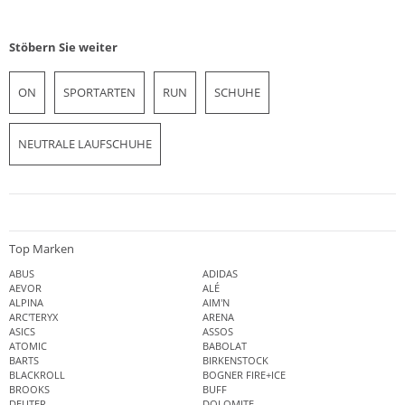
Stöbern Sie weiter
ON
SPORTARTEN
RUN
SCHUHE
NEUTRALE LAUFSCHUHE
Top Marken
ABUS
ADIDAS
AEVOR
ALÉ
ALPINA
AIM'N
ARC'TERYX
ARENA
ASICS
ASSOS
ATOMIC
BABOLAT
BARTS
BIRKENSTOCK
BLACKROLL
BOGNER FIRE+ICE
BROOKS
BUFF
DEUTER
DOLOMITE