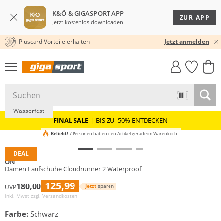
K&Ö & GIGASPORT APP
ZUR APP
Jetzt kostenlos downloaden
Pluscard Vorteile erhalten
30 TAGE RÜCKGABERECHT
Jetzt anmelden
GIGASTYLE
FAHRRAD­
CLICK &
CLICK &
MUST-HAVE
LEASING
COLLECT
RESERVE
Wasserfest
FINAL SALE
|
BIS ZU -50% ENTDECKEN
Beliebt!
7 Personen haben den Artikel gerade im Warenkorb
DEAL
ON
Damen Laufschuhe Cloudrunner 2 Waterproof
125,99
180,00
Jetzt
sparen
UVP
inkl. Mwst zzgl.
Versandkosten
Farbe:
Schwarz