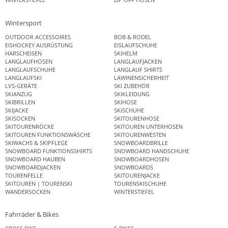
Wintersport
OUTDOOR ACCESSOIRES
BOB & RODEL
EISHOCKEY AUSRÜSTUNG
EISLAUFSCHUHE
HARSCHEISEN
SKIHELM
LANGLAUFHOSEN
LANGLAUFJACKEN
LANGLAUFSCHUHE
LANGLAUF SHIRTS
LANGLAUFSKI
LAWINENSICHERHEIT
LVS-GERÄTE
SKI ZUBEHÖR
SKIANZUG
SKIKLEIDUNG
SKIBRILLEN
SKIHOSE
SKIJACKE
SKISCHUHE
SKISOCKEN
SKITOURENHOSE
SKITOURENRÖCKE
SKITOUREN UNTERHOSEN
SKITOUREN FUNKTIONSWÄSCHE
SKITOURENWESTEN
SKIWACHS & SKIPFLEGE
SNOWBOARDBRILLE
SNOWBOARD FUNKTIONSSHIRTS
SNOWBOARD HANDSCHUHE
SNOWBOARD HAUBEN
SNOWBOARDHOSEN
SNOWBOARDJACKEN
SNOWBOARDS
TOURENFELLE
SKITOURENJACKE
SKITOUREN | TOURENSKI
TOURENSKISCHUHE
WANDERSOCKEN
WINTERSTIEFEL
Fahrräder & Bikes