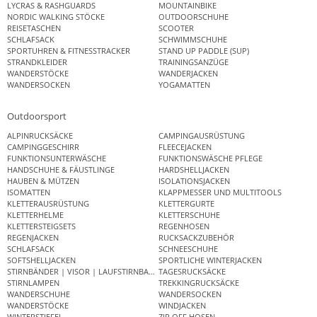
LYCRAS & RASHGUARDS
MOUNTAINBIKE
NORDIC WALKING STÖCKE
OUTDOORSCHUHE
REISETASCHEN
SCOOTER
SCHLAFSACK
SCHWIMMSCHUHE
SPORTUHREN & FITNESSTRACKER
STAND UP PADDLE (SUP)
STRANDKLEIDER
TRAININGSANZÜGE
WANDERSTÖCKE
WANDERJACKEN
WANDERSOCKEN
YOGAMATTEN
Outdoorsport
ALPINRUCKSÄCKE
CAMPINGAUSRÜSTUNG
CAMPINGGESCHIRR
FLEECEJACKEN
FUNKTIONSUNTERWÄSCHE
FUNKTIONSWÄSCHE PFLEGE
HANDSCHUHE & FÄUSTLINGE
HARDSHELLJACKEN
HAUBEN & MÜTZEN
ISOLATIONSJACKEN
ISOMATTEN
KLAPPMESSER UND MULTITOOLS
KLETTERAUSRÜSTUNG
KLETTERGURTE
KLETTERHELME
KLETTERSCHUHE
KLETTERSTEIGSETS
REGENHOSEN
REGENJACKEN
RUCKSACKZUBEHÖR
SCHLAFSACK
SCHNEESCHUHE
SOFTSHELLJACKEN
SPORTLICHE WINTERJACKEN
STIRNBÄNDER | VISOR | LAUFSTIRNBAND
TAGESRUCKSÄCKE
STIRNLAMPEN
TREKKINGRUCKSÄCKE
WANDERSCHUHE
WANDERSOCKEN
WANDERSTÖCKE
WINDJACKEN
WINTERSTIEFEL
ZIP OFF HOSEN