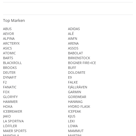
Top Marken
ABUS
ADIDAS
AEVOR
ALÉ
ALPINA
AIM'N
ARC'TERYX
ARENA
ASICS
ASSOS
ATOMIC
BABOLAT
BARTS
BIRKENSTOCK
BLACKROLL
BOGNER FIRE+ICE
BROOKS
BUFF
DEUTER
DOLOMITE
DYNAFIT
E9
F2
FALKE
FANATIC
FJÄLLRÄVEN
FOX
GARMIN
GLORYFY
GOREWEAR
HAMMER
HANWAG
HOKA
HYDRO FLASK
ICEBREAKER
ICEPEAK
JAKO
KJUS
LA SPORTIVA
LEKI
LÖFFLER
LOWA
MAIER SPORTS
MAMMUT
MANDALA
MARTINI