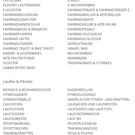
CROSS BIKE
E-BIKES
ELEKTRO LASTENRÄDER
E-MOUNTAINBIKE
E-SCOOTER
FAHRRADTRÄGER & FAHRRADTRÄGER ZUB
FAHRRADBEKLEIDUNG
FAHRRADBRILLEN & MTB BRILLEN
FAHRRADCOMPUTER
FAHRRADGRIFFE
FAHRRADHANDSCHUHE
FAHRRADHELME & MTB HELME
FAHRRADJACKE & BIKEJACKE
FAHRRADPEDALE
FAHRRADPUMPEN
FAHRRAD RUCKSÄCKE
FAHRRAD SATTEL
FAHRRADSCHLÖSSER
FAHRRADSTÄNDER
GEPÄCKTRÄGER
FAHRRAD TRIKOT & BIKE TRIKOT
GRAVEL BIKE
KINDER- & JUGENDBIKES
MOUNTAINBIKE
MTB PROTEKTOREN
RENNRÄDER
SCOOTER
TREKKINGBIKES & CITYBIKES
URBAN RETRO BIKES
Laufen & Fitness
BOXSACK & BOXHANDSCHUHE
FASZIENROLLEN
FITNESSGERÄTE
FITNESSLEGGINGS
GYMNASTIKBÄLLE
HANTELN FÜR FITNESS- UND KRAFTTRAINI
LAUFHOSEN
LAUFJACKEN UND LAUFWESTEN
LAUFSCHUHE
LAUFSHIRTS UND LAUFTOPS
LAUFSOCKEN
LAUFUNTERWÄSCHE
LAUFZUBEHÖR
LAUF BH
SPORTNAHRUNG
SPORTRUCKSÄCKE
SPORTTASCHEN
TRAININGSANZÜGE
TRAININGSMATTEN
YOGA & PILATES