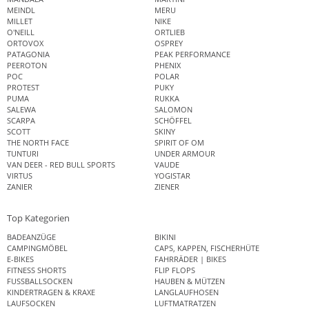
MEINDL
MERU
MILLET
NIKE
O'NEILL
ORTLIEB
ORTOVOX
OSPREY
PATAGONIA
PEAK PERFORMANCE
PEEROTON
PHENIX
POC
POLAR
PROTEST
PUKY
PUMA
RUKKA
SALEWA
SALOMON
SCARPA
SCHÖFFEL
SCOTT
SKINY
THE NORTH FACE
SPIRIT OF OM
TUNTURI
UNDER ARMOUR
VAN DEER - RED BULL SPORTS
VAUDE
VIRTUS
YOGISTAR
ZANIER
ZIENER
Top Kategorien
BADEANZÜGE
BIKINI
CAMPINGMÖBEL
CAPS, KAPPEN, FISCHERHÜTE
E-BIKES
FAHRRÄDER | BIKES
FITNESS SHORTS
FLIP FLOPS
FUSSBALLSOCKEN
HAUBEN & MÜTZEN
KINDERTRAGEN & KRAXE
LANGLAUFHOSEN
LAUFSOCKEN
LUFTMATRATZEN