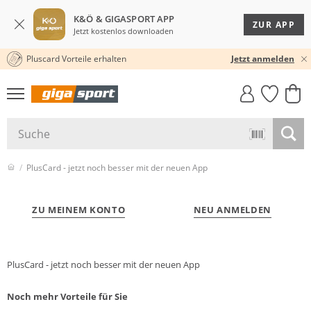
K&Ö & GIGASPORT APP
ZUR APP
Jetzt kostenlos downloaden
Pluscard Vorteile erhalten
30 TAGE RÜCKGABERECHT
Jetzt anmelden
GIGASTYLE
FAHRRAD­
CLICK &
CLICK &
MUST-HAVE
LEASING
COLLECT
RESERVE
PlusCard - jetzt noch besser mit der neuen App
ZU MEINEM KONTO
NEU ANMELDEN
PlusCard - jetzt noch besser mit der neuen App
Noch mehr Vorteile für Sie