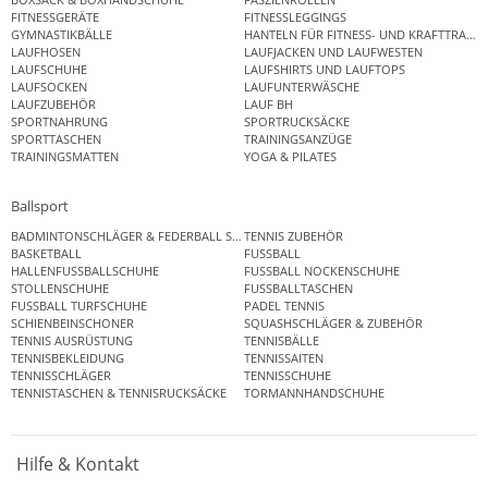
FITNESSGERÄTE
FITNESSLEGGINGS
GYMNASTIKBÄLLE
HANTELN FÜR FITNESS- UND KRAFTTRAINI
LAUFHOSEN
LAUFJACKEN UND LAUFWESTEN
LAUFSCHUHE
LAUFSHIRTS UND LAUFTOPS
LAUFSOCKEN
LAUFUNTERWÄSCHE
LAUFZUBEHÖR
LAUF BH
SPORTNAHRUNG
SPORTRUCKSÄCKE
SPORTTASCHEN
TRAININGSANZÜGE
TRAININGSMATTEN
YOGA & PILATES
Ballsport
BADMINTONSCHLÄGER & FEDERBALL SETS
TENNIS ZUBEHÖR
BASKETBALL
FUSSBALL
HALLENFUSSBALLSCHUHE
FUSSBALL NOCKENSCHUHE
STOLLENSCHUHE
FUSSBALLTASCHEN
FUSSBALL TURFSCHUHE
PADEL TENNIS
SCHIENBEINSCHONER
SQUASHSCHLÄGER & ZUBEHÖR
TENNIS AUSRÜSTUNG
TENNISBÄLLE
TENNISBEKLEIDUNG
TENNISSAITEN
TENNISSCHLÄGER
TENNISSCHUHE
TENNISTASCHEN & TENNISRUCKSÄCKE
TORMANNHANDSCHUHE
Hilfe & Kontakt