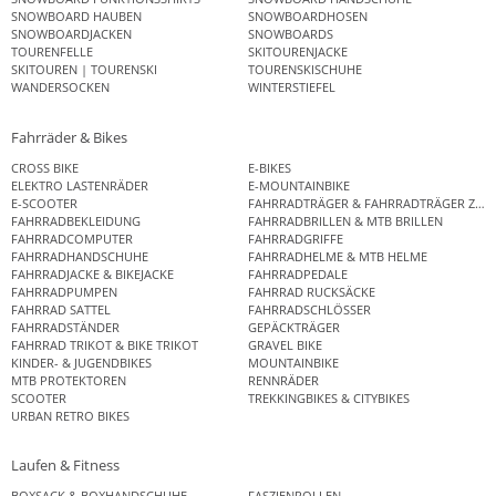
SNOWBOARD HAUBEN
SNOWBOARDHOSEN
SNOWBOARDJACKEN
SNOWBOARDS
TOURENFELLE
SKITOURENJACKE
SKITOUREN | TOURENSKI
TOURENSKISCHUHE
WANDERSOCKEN
WINTERSTIEFEL
Fahrräder & Bikes
CROSS BIKE
E-BIKES
ELEKTRO LASTENRÄDER
E-MOUNTAINBIKE
E-SCOOTER
FAHRRADTRÄGER & FAHRRADTRÄGER ZUB
FAHRRADBEKLEIDUNG
FAHRRADBRILLEN & MTB BRILLEN
FAHRRADCOMPUTER
FAHRRADGRIFFE
FAHRRADHANDSCHUHE
FAHRRADHELME & MTB HELME
FAHRRADJACKE & BIKEJACKE
FAHRRADPEDALE
FAHRRADPUMPEN
FAHRRAD RUCKSÄCKE
FAHRRAD SATTEL
FAHRRADSCHLÖSSER
FAHRRADSTÄNDER
GEPÄCKTRÄGER
FAHRRAD TRIKOT & BIKE TRIKOT
GRAVEL BIKE
KINDER- & JUGENDBIKES
MOUNTAINBIKE
MTB PROTEKTOREN
RENNRÄDER
SCOOTER
TREKKINGBIKES & CITYBIKES
URBAN RETRO BIKES
Laufen & Fitness
BOXSACK & BOXHANDSCHUHE
FASZIENROLLEN