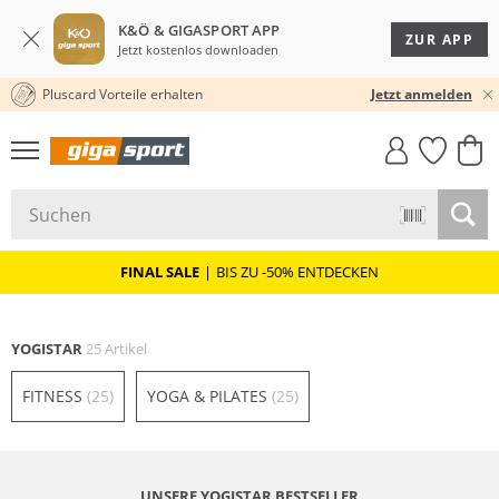
K&Ö & GIGASPORT APP
ZUR APP
Jetzt kostenlos downloaden
Pluscard Vorteile erhalten
30 TAGE RÜCKGABERECHT
Jetzt anmelden
GIGASTYLE
FAHRRAD­
CLICK &
CLICK &
MUST-HAVE
LEASING
COLLECT
RESERVE
FINAL SALE
|
BIS ZU -50% ENTDECKEN
YOGISTAR
25 Artikel
FITNESS
(25)
YOGA & PILATES
(25)
UNSERE YOGISTAR BESTSELLER