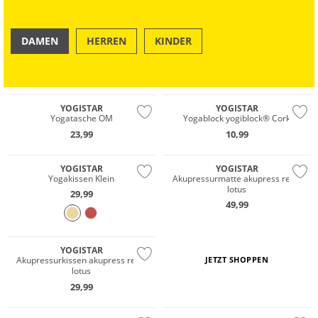
DAMEN
HERREN
KINDER
OUTDOOR
SWIM & BEACH
YOGISTAR
YOGISTAR
Yogatasche OM
Yogablock yogiblock® Cork
23,99
10,99
YOGISTAR
YOGISTAR
Yogakissen Klein
Akupressurmatte akupress relax
lotus
29,99
49,99
YOGISTAR
Akupressurkissen akupress relax
JETZT SHOPPEN
lotus
29,99