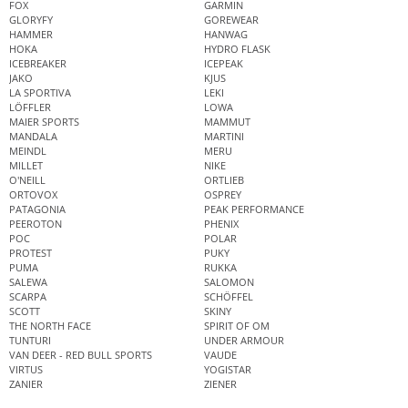
FOX
GARMIN
GLORYFY
GOREWEAR
HAMMER
HANWAG
HOKA
HYDRO FLASK
ICEBREAKER
ICEPEAK
JAKO
KJUS
LA SPORTIVA
LEKI
LÖFFLER
LOWA
MAIER SPORTS
MAMMUT
MANDALA
MARTINI
MEINDL
MERU
MILLET
NIKE
O'NEILL
ORTLIEB
ORTOVOX
OSPREY
PATAGONIA
PEAK PERFORMANCE
PEEROTON
PHENIX
POC
POLAR
PROTEST
PUKY
PUMA
RUKKA
SALEWA
SALOMON
SCARPA
SCHÖFFEL
SCOTT
SKINY
THE NORTH FACE
SPIRIT OF OM
TUNTURI
UNDER ARMOUR
VAN DEER - RED BULL SPORTS
VAUDE
VIRTUS
YOGISTAR
ZANIER
ZIENER