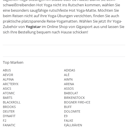
schweißtreibenden Hot Yoga nicht ins Rutschen kommen, wählen Sie
eine besonders saugfähige rutschfeste Hot Yoga-Matte. Möchten Sie
beim Reisen nicht auf Ihre Yoga-Übungen verzichten, finden Sie auch
praktische platzsparende Reise-Yogamatten. Wählen Sie jetzt Ihr Yoga-
Zubehör von
Yogistar
im Online Shop von Gigasport aus und lassen Sie
sich Ihre Bestellung bequem nach Hause schicken!
Top Marken
ABUS
ADIDAS
AEVOR
ALÉ
ALPINA
AIM'N
ARC'TERYX
ARENA
ASICS
ASSOS
ATOMIC
BABOLAT
BARTS
BIRKENSTOCK
BLACKROLL
BOGNER FIRE+ICE
BROOKS
BUFF
DEUTER
DOLOMITE
DYNAFIT
E9
F2
FALKE
FANATIC
FJÄLLRÄVEN