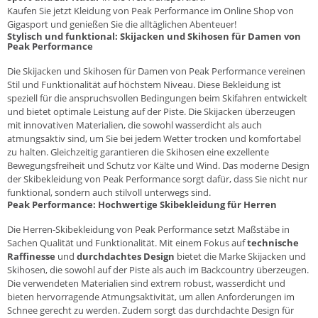
Kaufen Sie jetzt Kleidung von Peak Performance im Online Shop von
Gigasport und genießen Sie die alltäglichen Abenteuer!
Stylisch und funktional: Skijacken und Skihosen für Damen von
Peak Performance
Die
Skijacken
und
Skihosen
für Damen von Peak Performance vereinen
Stil und Funktionalität auf höchstem Niveau. Diese Bekleidung ist
speziell für die anspruchsvollen Bedingungen beim Skifahren entwickelt
und bietet optimale Leistung auf der Piste. Die Skijacken überzeugen
mit innovativen Materialien, die sowohl wasserdicht als auch
atmungsaktiv sind, um Sie bei jedem Wetter trocken und komfortabel
zu halten. Gleichzeitig garantieren die Skihosen eine exzellente
Bewegungsfreiheit und Schutz vor Kälte und Wind. Das moderne Design
der Skibekleidung von Peak Performance sorgt dafür, dass Sie nicht nur
funktional, sondern auch stilvoll unterwegs sind.
Peak Performance: Hochwertige Skibekleidung für Herren
Die Herren-
Skibekleidung
von Peak Performance setzt Maßstäbe in
Sachen Qualität und Funktionalität. Mit einem Fokus auf
technische
Raffinesse
und
durchdachtes Design
bietet die Marke Skijacken und
Skihosen, die sowohl auf der Piste als auch im Backcountry überzeugen.
Die verwendeten Materialien sind extrem robust, wasserdicht und
bieten hervorragende Atmungsaktivität, um allen Anforderungen im
Schnee gerecht zu werden. Zudem sorgt das durchdachte Design für