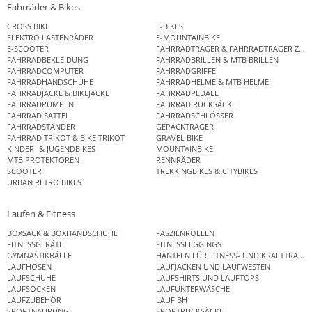
Fahrräder & Bikes
CROSS BIKE
E-BIKES
ELEKTRO LASTENRÄDER
E-MOUNTAINBIKE
E-SCOOTER
FAHRRADTRÄGER & FAHRRADTRÄGER ZUB
FAHRRADBEKLEIDUNG
FAHRRADBRILLEN & MTB BRILLEN
FAHRRADCOMPUTER
FAHRRADGRIFFE
FAHRRADHANDSCHUHE
FAHRRADHELME & MTB HELME
FAHRRADJACKE & BIKEJACKE
FAHRRADPEDALE
FAHRRADPUMPEN
FAHRRAD RUCKSÄCKE
FAHRRAD SATTEL
FAHRRADSCHLÖSSER
FAHRRADSTÄNDER
GEPÄCKTRÄGER
FAHRRAD TRIKOT & BIKE TRIKOT
GRAVEL BIKE
KINDER- & JUGENDBIKES
MOUNTAINBIKE
MTB PROTEKTOREN
RENNRÄDER
SCOOTER
TREKKINGBIKES & CITYBIKES
URBAN RETRO BIKES
Laufen & Fitness
BOXSACK & BOXHANDSCHUHE
FASZIENROLLEN
FITNESSGERÄTE
FITNESSLEGGINGS
GYMNASTIKBÄLLE
HANTELN FÜR FITNESS- UND KRAFTTRAINI
LAUFHOSEN
LAUFJACKEN UND LAUFWESTEN
LAUFSCHUHE
LAUFSHIRTS UND LAUFTOPS
LAUFSOCKEN
LAUFUNTERWÄSCHE
LAUFZUBEHÖR
LAUF BH
SPORTNAHRUNG
SPORTRUCKSÄCKE