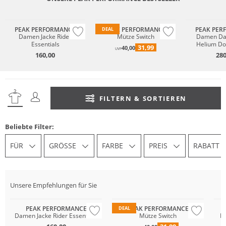
Merino
Nachhaltig
PEAK PERFORMANCE
PEAK PERFORMANCE
PEAK PER
DEAL
Damen Jacke Rider
Mütze Switch
Damen Da
Essentials
Helium Do
31,99
40,00
UVP
160,00
280
FILTERN & SORTIEREN
Beliebte Filter:
FÜR
GRÖSSE
FARBE
PREIS
RABATT
Unsere Empfehlungen für Sie
Merino
Na
PEAK PERFORMANCE
PEAK PERFORMANCE
DEAL
Damen Jacke Rider Essentials
Mütze Switch
D