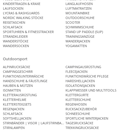
KINDERTRAGEN & KRAXE
LANGLAUFHOSEN
LAUFSOCKEN
LUFTMATRATZEN
LYCRAS & RASHGUARDS
MOUNTAINBIKE
NORDIC WALKING STÖCKE
OUTDOORSCHUHE
REISETASCHEN
SCOOTER
SCHLAFSACK
SCHWIMMSCHUHE
SPORTUHREN & FITNESSTRACKER
STAND UP PADDLE (SUP)
STRANDKLEIDER
TRAININGSANZÜGE
WANDERSTÖCKE
WANDERJACKEN
WANDERSOCKEN
YOGAMATTEN
Outdoorsport
ALPINRUCKSÄCKE
CAMPINGAUSRÜSTUNG
CAMPINGGESCHIRR
FLEECEJACKEN
FUNKTIONSUNTERWÄSCHE
FUNKTIONSWÄSCHE PFLEGE
HANDSCHUHE & FÄUSTLINGE
HARDSHELLJACKEN
HAUBEN & MÜTZEN
ISOLATIONSJACKEN
ISOMATTEN
KLAPPMESSER UND MULTITOOLS
KLETTERAUSRÜSTUNG
KLETTERGURTE
KLETTERHELME
KLETTERSCHUHE
KLETTERSTEIGSETS
REGENHOSEN
REGENJACKEN
RUCKSACKZUBEHÖR
SCHLAFSACK
SCHNEESCHUHE
SOFTSHELLJACKEN
SPORTLICHE WINTERJACKEN
STIRNBÄNDER | VISOR | LAUFSTIRNBAND
TAGESRUCKSÄCKE
STIRNLAMPEN
TREKKINGRUCKSÄCKE