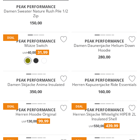
PEAK PERFORMANCE
Damen Sweater Nature Rush Pile 1/2
Zip
150,00
Merino
Nachhaltig
DEAL
PEAK PERFORMANCE
PEAK PERFORMANCE
Mütze Switch
Damen Daunenjacke Helium Down
Hoodie
31,99
40,00
UVP
280,00
Wasserfest
Nachhaltig
PEAK PERFORMANCE
PEAK PERFORMANCE
Damen Skijacke Anima Insulated
Herren Kapuzenjacke Ride Essentials
350,00
160,00
Wasserfest
DEAL
DEAL
PEAK PERFORMANCE
PEAK PERFORMANCE
Herren Hoodie Original
Herren Skijacke Whitelight HIPE® 2L
Insulated Shell
99,99
130,00
Wasserfest
UVP
439,99
550,00
UVP
Nachhaltig
Nachhaltig