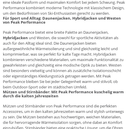
eine ideale Passform und maximalen Komfort bei jedem Schwung. Peak
Performance kombiniert moderne Technologie mit klassischem Design,
um den Bedürfnissen von Ski-Enthusiasten gerecht zu werden.
Für Sport und Alltag: Daunenjacken, Hybridjacken und
Westen
von Peak Performance
Peak Performance bietet eine breite Palette an Daunenjacken,
Hybridjacken
und Westen, die sowohl für sportliche Aktivitäten als
auch für den Alltag ideal sind. Die Daunenjacken bieten
außergewöhnliche Wärmeisolierung und sind gleichzeitig leicht und
komprimierbar, was sie perfekt für kalte Tage macht. Hybridjacken
kombinieren verschiedene Materialien, um maximale Funktionalität zu
gewährleisten und gleichzeitig eine modische Optik zu bieten. Westen
sind besonders vielseitig und können als zusätzliche Isolationsschicht
oder eigenständiges Kleidungsstück getragen werden. Mit Peak
Performance bleiben Sie bei jeder Gelegenheit warm und stilvoll, ob
beim Outdoor-Sport oder im städtischen Umfeld.
Mützen und Stirnbänder: Mit Peak Performance kuschelig warm
durch die kalten Jahreszeiten
Mützen
und
Stirnbänder
von Peak Performance sind die perfekten
Accessoires, um in den kalten Jahreszeiten warm und stylish unterwegs
zu sein. Die Mützen bestehen aus hochwertigen, weichen Materialien,
die für hervorragende Wärmeisolation sorgen, ohne dabei an Komfort
einzubüßen. Stirnbänder bieten eine praktische Lösung, um die Ohren