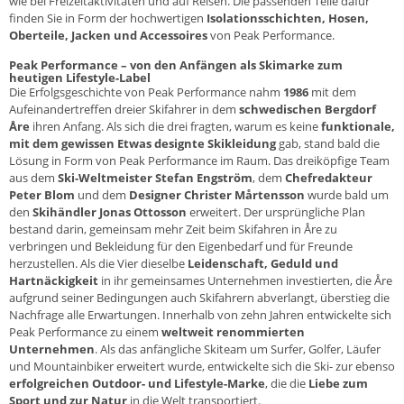
wie bei Freizeitaktivitäten und auf Reisen. Die passenden Teile dafür
finden Sie in Form der hochwertigen
Isolationsschichten, Hosen,
Oberteile, Jacken und Accessoires
von Peak Performance.
Peak Performance – von den Anfängen als Skimarke zum
heutigen Lifestyle-Label
Die Erfolgsgeschichte von Peak Performance nahm
1986
mit dem
Aufeinandertreffen dreier Skifahrer in dem
schwedischen Bergdorf
Åre
ihren Anfang. Als sich die drei fragten, warum es keine
funktionale,
mit dem gewissen Etwas designte Skikleidung
gab, stand bald die
Lösung in Form von Peak Performance im Raum. Das dreiköpfige Team
aus dem
Ski-Weltmeister Stefan Engström
, dem
Chefredakteur
Peter Blom
und dem
Designer Christer Mårtensson
wurde bald um
den
Skihändler Jonas Ottosson
erweitert. Der ursprüngliche Plan
bestand darin, gemeinsam mehr Zeit beim Skifahren in Åre zu
verbringen und Bekleidung für den Eigenbedarf und für Freunde
herzustellen. Als die Vier dieselbe
Leidenschaft, Geduld und
Hartnäckigkeit
in ihr gemeinsames Unternehmen investierten, die Åre
aufgrund seiner Bedingungen auch Skifahrern abverlangt, überstieg die
Nachfrage alle Erwartungen. Innerhalb von zehn Jahren entwickelte sich
Peak Performance zu einem
weltweit renommierten
Unternehmen
. Als das anfängliche Skiteam um Surfer, Golfer, Läufer
und Mountainbiker erweitert wurde, entwickelte sich die Ski- zur ebenso
erfolgreichen Outdoor- und Lifestyle-Marke
, die die
Liebe zum
Sport und zur Natur
in die Welt transportiert.