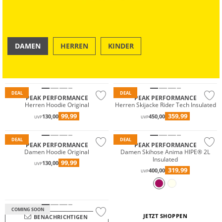
DAMEN
HERREN
KINDER
Wasserfest
OUTDOOR
SWIM & BEACH
Nachhaltig
DEAL
DEAL
PEAK PERFORMANCE
PEAK PERFORMANCE
Herren Hoodie Original
Herren Skijacke Rider Tech Insulated
Wasserfest
99,99
359,99
130,00
450,00
UVP
UVP
Nachhaltig
DEAL
DEAL
PEAK PERFORMANCE
PEAK PERFORMANCE
Damen Hoodie Original
Damen Skihose Anima HIPE® 2L
Insulated
99,99
130,00
UVP
319,99
400,00
UVP
COMING SOON
JETZT SHOPPEN
BENACHRICHTIGEN