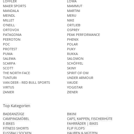
LÖFFLER
LOWA
MAIER SPORTS
MAMMUT
MANDALA
MARTINI
MEINDL
MERU
MILLET
NIKE
O'NEILL
ORTLIEB
ORTOVOX
OSPREY
PATAGONIA
PEAK PERFORMANCE
PEEROTON
PHENIX
POC
POLAR
PROTEST
PUKY
PUMA
RUKKA
SALEWA
SALOMON
SCARPA
SCHÖFFEL
SCOTT
SKINY
THE NORTH FACE
SPIRIT OF OM
TUNTURI
UNDER ARMOUR
VAN DEER - RED BULL SPORTS
VAUDE
VIRTUS
YOGISTAR
ZANIER
ZIENER
Top Kategorien
BADEANZÜGE
BIKINI
CAMPINGMÖBEL
CAPS, KAPPEN, FISCHERHÜTE
E-BIKES
FAHRRÄDER | BIKES
FITNESS SHORTS
FLIP FLOPS
FUSSBALLSOCKEN
HAUBEN & MÜTZEN