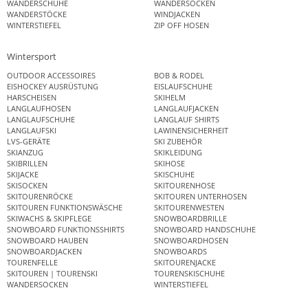
WANDERSCHUHE
WANDERSOCKEN
WANDERSTÖCKE
WINDJACKEN
WINTERSTIEFEL
ZIP OFF HOSEN
Wintersport
OUTDOOR ACCESSOIRES
BOB & RODEL
EISHOCKEY AUSRÜSTUNG
EISLAUFSCHUHE
HARSCHEISEN
SKIHELM
LANGLAUFHOSEN
LANGLAUFJACKEN
LANGLAUFSCHUHE
LANGLAUF SHIRTS
LANGLAUFSKI
LAWINENSICHERHEIT
LVS-GERÄTE
SKI ZUBEHÖR
SKIANZUG
SKIKLEIDUNG
SKIBRILLEN
SKIHOSE
SKIJACKE
SKISCHUHE
SKISOCKEN
SKITOURENHOSE
SKITOURENRÖCKE
SKITOUREN UNTERHOSEN
SKITOUREN FUNKTIONSWÄSCHE
SKITOURENWESTEN
SKIWACHS & SKIPFLEGE
SNOWBOARDBRILLE
SNOWBOARD FUNKTIONSSHIRTS
SNOWBOARD HANDSCHUHE
SNOWBOARD HAUBEN
SNOWBOARDHOSEN
SNOWBOARDJACKEN
SNOWBOARDS
TOURENFELLE
SKITOURENJACKE
SKITOUREN | TOURENSKI
TOURENSKISCHUHE
WANDERSOCKEN
WINTERSTIEFEL