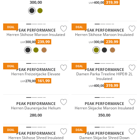
300,00
319,99
400,00
UVP
Wasserfest
Wasserfest
Nachhaltig
Nachhaltig
DEAL
DEAL
PEAK PERFORMANCE
PEAK PERFORMANCE
Herren Skihose Maroon Insulated
Herren Skihose Maroon Insulated
239,99
239,99
300,00
300,00
UVP
UVP
Nachhaltig
Wasserfest
DEAL
DEAL
PEAK PERFORMANCE
PEAK PERFORMANCE
Herren Freizeitjacke Elevate
Damen Parka Treeline HIPE® 2L
Insulated
161,99
270,00
UVP
319,99
400,00
UVP
Wasserfest
PEAK PERFORMANCE
PEAK PERFORMANCE
Herren Daunenjacke Helium
Herren Skijacke Maroon Insulated
Wasserfest
280,00
350,00
Nachhaltig
Nachhaltig
DEAL
DEAL
PEAK PERFORMANCE
PEAK PERFORMANCE
Herren Skihose Shred Insulated
Damen Skijacke Shred Down