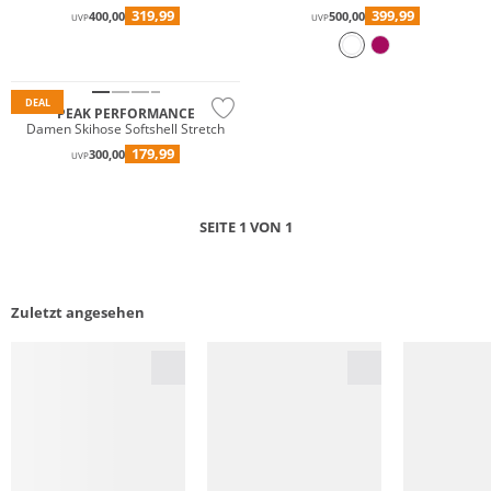
319,99
399,99
400,00
500,00
UVP
UVP
DEAL
PEAK PERFORMANCE
Damen Skihose Softshell Stretch
179,99
300,00
UVP
SEITE 1 VON 1
Zuletzt angesehen