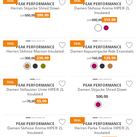
DEAL
DEAL
PEAK PERFORMANCE
PEAK PERFORMANCE
Herren Skijacke Shred Down
Damen Skihose Anima HIPE® 2L
Insulated
399,99
500,00
UVP
319,99
400,00
UVP
Wasserfest
Nachhaltig
Nachhaltig
DEAL
DEAL
PEAK PERFORMANCE
PEAK PERFORMANCE
Herren Skihose Maroon Insulated
Damen Kapuzenjacke Ride Essentials
239,99
129,99
300,00
160,00
UVP
UVP
Wasserfest
Nachhaltig
Nachhaltig
DEAL
PEAK PERFORMANCE
PEAK PERFORMANCE
Damen Skifauster Unite HIPE® 2L
Damen Skijacke Shred Down
Insulated
500,00
55,99
70,00
Wasserfest
UVP
Wasserfest
Nachhaltig
DEAL
PEAK PERFORMANCE
PEAK PERFORMANCE
Damen Skihose Anima HIPE® 2L
Herren Parka Treeline HIPE® 2L
Insulated
Insulated