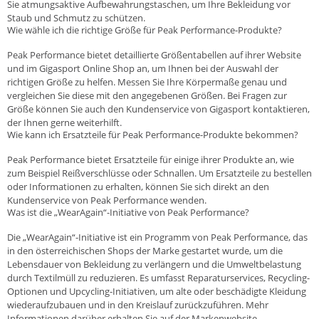
Sie atmungsaktive Aufbewahrungstaschen, um Ihre Bekleidung vor
Staub und Schmutz zu schützen.
Wie wähle ich die richtige Größe für Peak Performance-Produkte?
Peak Performance bietet detaillierte Größentabellen auf ihrer Website
und im Gigasport Online Shop an, um Ihnen bei der Auswahl der
richtigen Größe zu helfen. Messen Sie Ihre Körpermaße genau und
vergleichen Sie diese mit den angegebenen Größen. Bei Fragen zur
Größe können Sie auch den Kundenservice von Gigasport kontaktieren,
der Ihnen gerne weiterhilft.
Wie kann ich Ersatzteile für Peak Performance-Produkte bekommen?
Peak Performance bietet Ersatzteile für einige ihrer Produkte an, wie
zum Beispiel Reißverschlüsse oder Schnallen. Um Ersatzteile zu bestellen
oder Informationen zu erhalten, können Sie sich direkt an den
Kundenservice von Peak Performance wenden.
Was ist die „WearAgain“-Initiative von Peak Performance?
Die „WearAgain“-Initiative ist ein Programm von Peak Performance, das
in den österreichischen Shops der Marke gestartet wurde, um die
Lebensdauer von Bekleidung zu verlängern und die Umweltbelastung
durch Textilmüll zu reduzieren. Es umfasst Reparaturservices, Recycling-
Optionen und Upcycling-Initiativen, um alte oder beschädigte Kleidung
wiederaufzubauen und in den Kreislauf zurückzuführen. Mehr
Informationen darüber erhalten Sie auf der Markenwebsite.