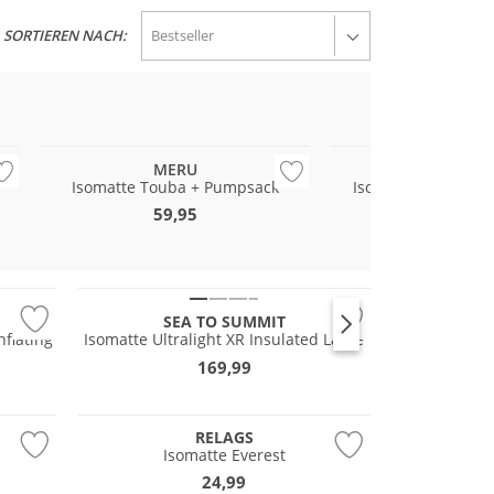
SORTIEREN NACH:
MERU
ROBEN
Isomatte Touba + Pumpsack
Isomatte Campgrou
Inflatin
59,95
39,99
SEA TO SUMMIT
flating
Isomatte Ultralight XR Insulated Large
169,99
RELAGS
Isomatte Everest
24,99