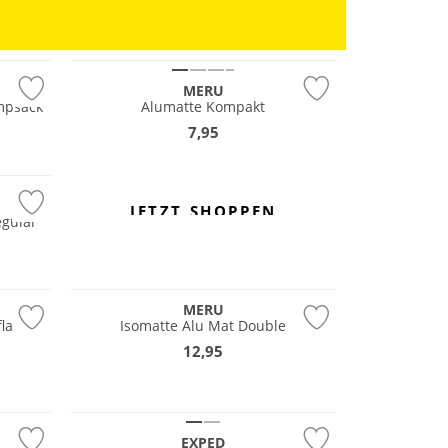
MERU
mpsack
Alumatte Kompakt
7,95
JETZT SHOPPEN
egular
MERU
lating
Isomatte Alu Mat Double
12,95
EXPED