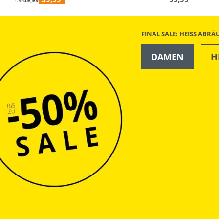
49,99
UVP
FINAL SALE: HEISS ABR
DAMEN
H
OUTDOOR