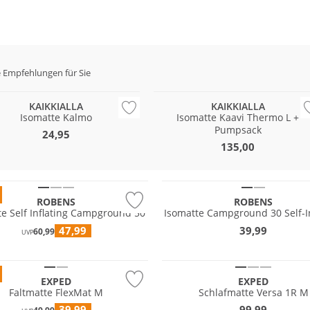
 Empfehlungen für Sie
KAIKKIALLA
KAIKKIALLA
Isomatte Kalmo
Isomatte Kaavi Thermo L +
Pumpsack
24,95
135,00
ROBENS
ROBENS
te Self Inflating Campground 50
Isomatte Campground 30 Self-In
47,99
39,99
60,99
UVP
Nachhaltig
EXPED
EXPED
Faltmatte FlexMat M
Schlafmatte Versa 1R M
39,99
99,99