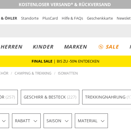
KOSTENLOSER VERSAND* & RÜCKVERSAND
 & ÖHLER
Standorte
PlusCard
Hilfe & FAQs
Geschenkkarte
Newslet
MUST-HAVE
PREIS & WERT
SALE
HERREN
KINDER
MARKEN
SALE
FINAL SALE
|
BIS ZU -50% ENTDECKEN
EHÖR
CAMPING & TREKKING
ISOMATTEN
ÖR
(257)
GESCHIRR & BESTECK
(227)
TREKKINGNAHRUNG
(1
RABATT
SAISON
MATERIAL