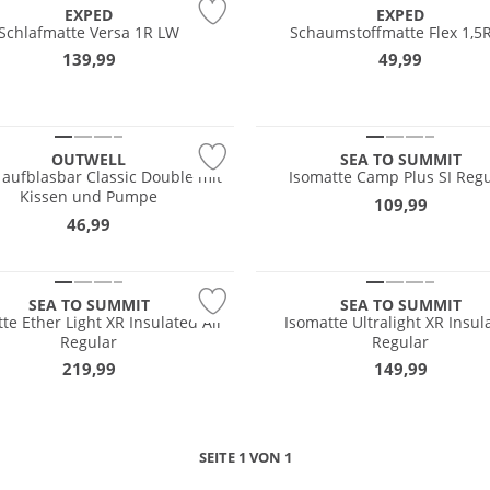
EXPED
EXPED
Schlafmatte Versa 1R LW
Schaumstoffmatte Flex 1,5
139,99
49,99
OUTWELL
SEA TO SUMMIT
 aufblasbar Classic Double mit
Isomatte Camp Plus SI Regu
Kissen und Pumpe
109,99
46,99
SEA TO SUMMIT
SEA TO SUMMIT
te Ether Light XR Insulated Air
Isomatte Ultralight XR Insul
Regular
Regular
219,99
149,99
SEITE 1 VON 1