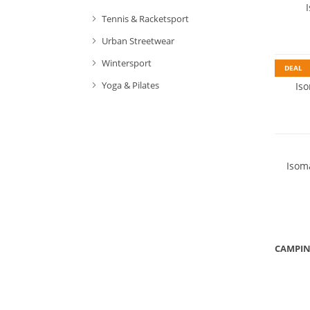
Tennis & Racketsport
Urban Streetwear
Wintersport
DEAL
Yoga & Pilates
Is
Nachhal
Isoma
CAMPIN
ZELTE