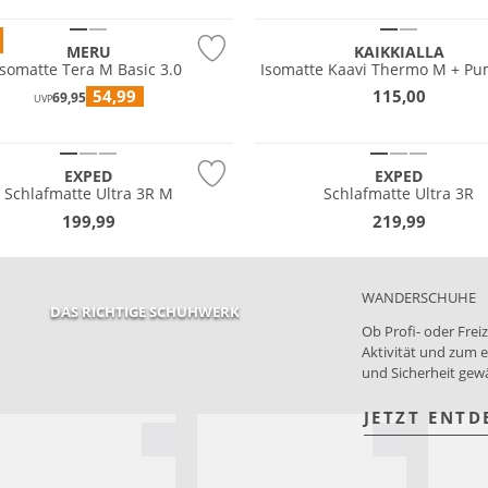
MERU
KAIKKIALLA
Isomatte Tera M Basic 3.0
Isomatte Kaavi Thermo M + P
54,99
115,00
69,95
UVP
tig
Nachhaltig
EXPED
EXPED
Schlafmatte Ultra 3R M
Schlafmatte Ultra 3R
199,99
219,99
WANDERSCHUHE
DAS RICHTIGE SCHUHWERK
Ob Profi- oder Fre
Aktivität und zum e
und Sicherheit gewä
JETZT ENTD