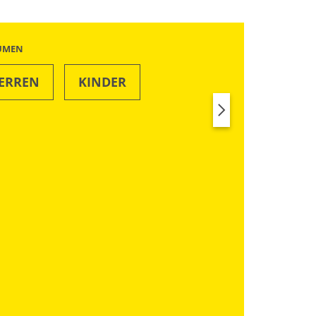
ÄUMEN
ERREN
KINDER
SWIM & BEACH
RUN