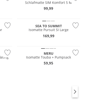
Schlafmatte SIM Komfort 5 M
99,99
Nachhaltig
SEA TO SUMMIT
ar
Isomatte Pursuit SI Large
169,99
MERU
lating
Isomatte Touba + Pumpsack
59,95
SCHLAF­SÄCKE
KOCHER & ZUBEHÖR