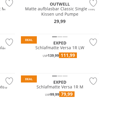
OUTWELL
R M
Matte aufblasbar Classic Single mit
Kissen und Pumpe
29,99
DEAL
EXPED
lar
Schlafmatte Versa 1R LW
111,99
139,99
UVP
DEAL
EXPED
ated
Schlafmatte Versa 1R M
79,99
99,99
UVP