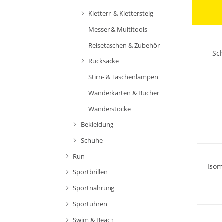
Klettern & Klettersteig
Nachhal
Messer & Multitools
Reisetaschen & Zubehör
Sc
Rucksäcke
Stirn- & Taschenlampen
Wanderkarten & Bücher
Wanderstöcke
Bekleidung
Schuhe
Run
Isom
Sportbrillen
Sportnahrung
Sportuhren
Swim & Beach