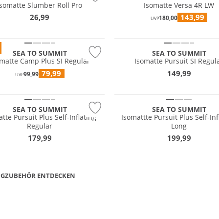
Isomatte Slumber Roll Pro
Isomatte Versa 4R LW
26,99
143,99
180,00
UVP
Nachhaltig
SEA TO SUMMIT
SEA TO SUMMIT
omatte Camp Plus SI Regular
Isomatte Pursuit SI Regul
79,99
149,99
99,99
UVP
tig
Nachhaltig
SEA TO SUMMIT
SEA TO SUMMIT
tte Pursuit Plus Self-Inflating
Isomattte Pursuit Plus Self-Inf
Regular
Long
179,99
199,99
G­ZUBEHÖR ENTDECKEN
ISO­MATTEN