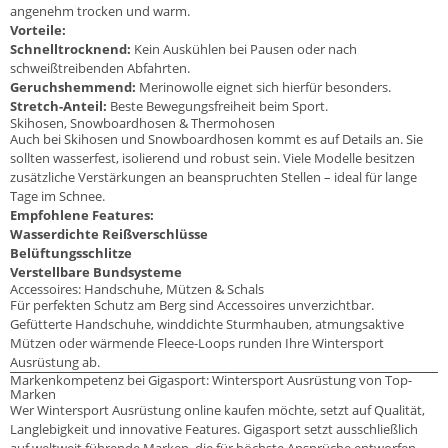
angenehm trocken und warm.
Vorteile:
Schnelltrocknend:
Kein Auskühlen bei Pausen oder nach
schweißtreibenden Abfahrten.
Geruchshemmend:
Merinowolle eignet sich hierfür besonders.
Stretch-Anteil:
Beste Bewegungsfreiheit beim Sport.
Skihosen, Snowboardhosen & Thermohosen
Auch bei Skihosen und Snowboardhosen kommt es auf Details an. Sie
sollten wasserfest, isolierend und robust sein. Viele Modelle besitzen
zusätzliche Verstärkungen an beanspruchten Stellen – ideal für lange
Tage im Schnee.
Empfohlene Features:
Wasserdichte Reißverschlüsse
Belüftungsschlitze
Verstellbare Bundsysteme
Accessoires: Handschuhe, Mützen & Schals
Für perfekten Schutz am Berg sind Accessoires unverzichtbar.
Gefütterte Handschuhe, winddichte Sturmhauben, atmungsaktive
Mützen oder wärmende Fleece-Loops runden Ihre Wintersport
Ausrüstung ab.
Markenkompetenz bei Gigasport: Wintersport Ausrüstung von Top-
Marken
Wer Wintersport Ausrüstung online kaufen möchte, setzt auf Qualität,
Langlebigkeit und innovative Features. Gigasport setzt ausschließlich
auf weltweit führende Marken, die für höchste Ansprüche entworfen