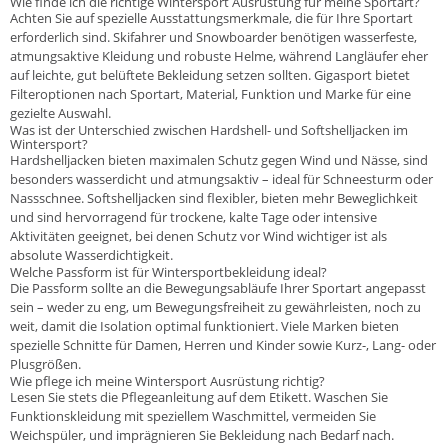
Wie finde ich die richtige Wintersport Ausrüstung für meine Sportart?
Achten Sie auf spezielle Ausstattungsmerkmale, die für Ihre Sportart
erforderlich sind. Skifahrer und Snowboarder benötigen wasserfeste,
atmungsaktive Kleidung und robuste Helme, während Langläufer eher
auf leichte, gut belüftete Bekleidung setzen sollten. Gigasport bietet
Filteroptionen nach Sportart, Material, Funktion und Marke für eine
gezielte Auswahl.
Was ist der Unterschied zwischen Hardshell- und Softshelljacken im
Wintersport?
Hardshelljacken bieten maximalen Schutz gegen Wind und Nässe, sind
besonders wasserdicht und atmungsaktiv – ideal für Schneesturm oder
Nassschnee. Softshelljacken sind flexibler, bieten mehr Beweglichkeit
und sind hervorragend für trockene, kalte Tage oder intensive
Aktivitäten geeignet, bei denen Schutz vor Wind wichtiger ist als
absolute Wasserdichtigkeit.
Welche Passform ist für Wintersportbekleidung ideal?
Die Passform sollte an die Bewegungsabläufe Ihrer Sportart angepasst
sein – weder zu eng, um Bewegungsfreiheit zu gewährleisten, noch zu
weit, damit die Isolation optimal funktioniert. Viele Marken bieten
spezielle Schnitte für Damen, Herren und Kinder sowie Kurz-, Lang- oder
Plusgrößen.
Wie pflege ich meine Wintersport Ausrüstung richtig?
Lesen Sie stets die Pflegeanleitung auf dem Etikett. Waschen Sie
Funktionskleidung mit speziellem Waschmittel, vermeiden Sie
Weichspüler, und imprägnieren Sie Bekleidung nach Bedarf nach.