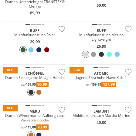
Damen Unterziehtight TRANSTEX®
50,00
Merino
Merino
89,99
Nachhaltig
Nachhaltig
BUFF
BUFF
Multifunktionstuch Polar
Multifunktionstuch Merino
Lightweight
29,99
26,99
Große Größen
Nachhaltig
DEAL
DEAL
SCHÖFFEL
ATOMIC
Damen Fleecejacke Milagle Hoodie
Jugend Skischuhe Hawx Kids 4
96,99
127,99
139,95
159,99
UVP
UVP
Merino
Preis & Wert
Nachhaltig
DEAL
MERU
LAMUNT
Damen Wintermantel Aalborg Loos
Multifunktionstuch Martha Merino
Packable Hoodie
40,00
70,99
119,00
UVP