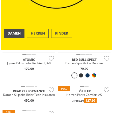
DAMEN
HERREN
KINDER
OUTDOOR
SWIM & BEACH
ATOMIC
RED BULL SPECT
Jugend Skischuhe Redster TJ 60
Damen Sportbrille Dundee
179,99
79,99
Wasserfest
Nachhaltig
Nachhaltig
DEAL
PEAK PERFORMANCE
LÖFFLER
Damen Skijacke Rider Tech Insulated
Herren Pants Comfort AS
450,00
127,99
159,99
UVP
DEAL