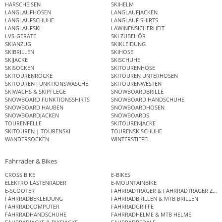
HARSCHEISEN
SKIHELM
LANGLAUFHOSEN
LANGLAUFJACKEN
LANGLAUFSCHUHE
LANGLAUF SHIRTS
LANGLAUFSKI
LAWINENSICHERHEIT
LVS-GERÄTE
SKI ZUBEHÖR
SKIANZUG
SKIKLEIDUNG
SKIBRILLEN
SKIHOSE
SKIJACKE
SKISCHUHE
SKISOCKEN
SKITOURENHOSE
SKITOURENRÖCKE
SKITOUREN UNTERHOSEN
SKITOUREN FUNKTIONSWÄSCHE
SKITOURENWESTEN
SKIWACHS & SKIPFLEGE
SNOWBOARDBRILLE
SNOWBOARD FUNKTIONSSHIRTS
SNOWBOARD HANDSCHUHE
SNOWBOARD HAUBEN
SNOWBOARDHOSEN
SNOWBOARDJACKEN
SNOWBOARDS
TOURENFELLE
SKITOURENJACKE
SKITOUREN | TOURENSKI
TOURENSKISCHUHE
WANDERSOCKEN
WINTERSTIEFEL
Fahrräder & Bikes
CROSS BIKE
E-BIKES
ELEKTRO LASTENRÄDER
E-MOUNTAINBIKE
E-SCOOTER
FAHRRADTRÄGER & FAHRRADTRÄGER ZUB
FAHRRADBEKLEIDUNG
FAHRRADBRILLEN & MTB BRILLEN
FAHRRADCOMPUTER
FAHRRADGRIFFE
FAHRRADHANDSCHUHE
FAHRRADHELME & MTB HELME