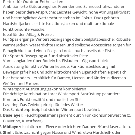
Perfekt für Outdoor-Enthusiasten
Ambitionierte Skitourengeher, Freerider und Schneeschuhwanderer
haben besondere Ansprüche: Leichtes Gewicht, hohe Atmungsaktivität
und bestmöglicher Wetterschutz stehen im Fokus. Dazu gehören
Hardshelljacken, leichte Isolationsjacken und multifunktionale
Funktionsunterwäsche.
Ideal für den Alltag & Freizeit
Für Spaziergänge, Winterspaziergänge oder Spielplatzbesuche: Robuste,
warme Jacken, wasserdichte Hosen und stylische Accessoires sorgen für
Behaglichkeit und einen lässigen Look – auch abseits der Piste.
Für Sport & Bewegung auf und abseits der Piste
Vom Langlaufen über Rodeln bis Eislaufen – Gigasport bietet
Ausrüstung für aktive Winterfreunde. Funktionsbekleidung mit
Bewegungsfreiheit und schnelltrocknenden Eigenschaften eignet sich
hier besonders – erhältlich für Damen, Herren und Kinder in diversen
Größen und Farben.
Wintersport Ausrüstung gekonnt kombinieren
Die richtige Kombination Ihrer Wintersport Ausrüstung garantiert
Komfort, Funktionalität und modischen Stil.
Layering: Das Zwiebelprinzip für jedes Wetter
Das Schichtenprinzip hat sich im Wintersport bewährt:
Baselayer:
Feuchtigkeitsmanagement durch Funktionsunterwäsche (z.
B. Merino, Kunstfaser).
Midlayer:
Isolation mit Fleece oder leichten Daunen-/Kunstfaserjacken.
Shell:
Schutzschicht gegen Nässe und Wind, etwa Hardshell- oder