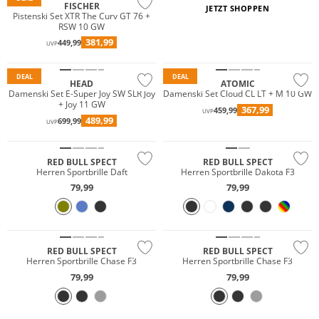
FISCHER
JETZT SHOPPEN
Pistenski Set XTR The Curv GT 76 +
RSW 10 GW
381,99
449,99
UVP
DEAL
DEAL
HEAD
ATOMIC
Damenski Set E-Super Joy SW SLR Joy
Damenski Set Cloud CL LT + M 10 GW
+ Joy 11 GW
367,99
459,99
UVP
489,99
699,99
UVP
RED BULL SPECT
RED BULL SPECT
Herren Sportbrille Daft
Herren Sportbrille Dakota F3
79,99
79,99
RED BULL SPECT
RED BULL SPECT
Herren Sportbrille Chase F3
Herren Sportbrille Chase F3
79,99
79,99