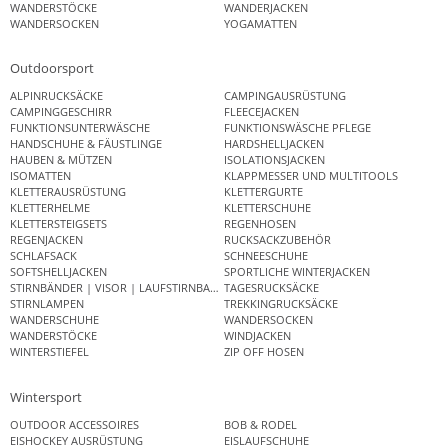
WANDERSTÖCKE
WANDERJACKEN
WANDERSOCKEN
YOGAMATTEN
Outdoorsport
ALPINRUCKSÄCKE
CAMPINGAUSRÜSTUNG
CAMPINGGESCHIRR
FLEECEJACKEN
FUNKTIONSUNTERWÄSCHE
FUNKTIONSWÄSCHE PFLEGE
HANDSCHUHE & FÄUSTLINGE
HARDSHELLJACKEN
HAUBEN & MÜTZEN
ISOLATIONSJACKEN
ISOMATTEN
KLAPPMESSER UND MULTITOOLS
KLETTERAUSRÜSTUNG
KLETTERGURTE
KLETTERHELME
KLETTERSCHUHE
KLETTERSTEIGSETS
REGENHOSEN
REGENJACKEN
RUCKSACKZUBEHÖR
SCHLAFSACK
SCHNEESCHUHE
SOFTSHELLJACKEN
SPORTLICHE WINTERJACKEN
STIRNBÄNDER | VISOR | LAUFSTIRNBAND
TAGESRUCKSÄCKE
STIRNLAMPEN
TREKKINGRUCKSÄCKE
WANDERSCHUHE
WANDERSOCKEN
WANDERSTÖCKE
WINDJACKEN
WINTERSTIEFEL
ZIP OFF HOSEN
Wintersport
OUTDOOR ACCESSOIRES
BOB & RODEL
EISHOCKEY AUSRÜSTUNG
EISLAUFSCHUHE