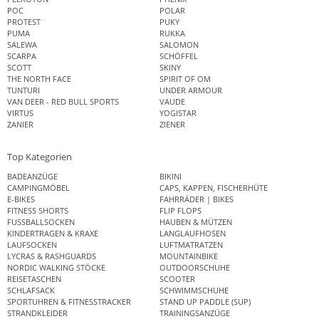
POC
POLAR
PROTEST
PUKY
PUMA
RUKKA
SALEWA
SALOMON
SCARPA
SCHÖFFEL
SCOTT
SKINY
THE NORTH FACE
SPIRIT OF OM
TUNTURI
UNDER ARMOUR
VAN DEER - RED BULL SPORTS
VAUDE
VIRTUS
YOGISTAR
ZANIER
ZIENER
Top Kategorien
BADEANZÜGE
BIKINI
CAMPINGMÖBEL
CAPS, KAPPEN, FISCHERHÜTE
E-BIKES
FAHRRÄDER | BIKES
FITNESS SHORTS
FLIP FLOPS
FUSSBALLSOCKEN
HAUBEN & MÜTZEN
KINDERTRAGEN & KRAXE
LANGLAUFHOSEN
LAUFSOCKEN
LUFTMATRATZEN
LYCRAS & RASHGUARDS
MOUNTAINBIKE
NORDIC WALKING STÖCKE
OUTDOORSCHUHE
REISETASCHEN
SCOOTER
SCHLAFSACK
SCHWIMMSCHUHE
SPORTUHREN & FITNESSTRACKER
STAND UP PADDLE (SUP)
STRANDKLEIDER
TRAININGSANZÜGE