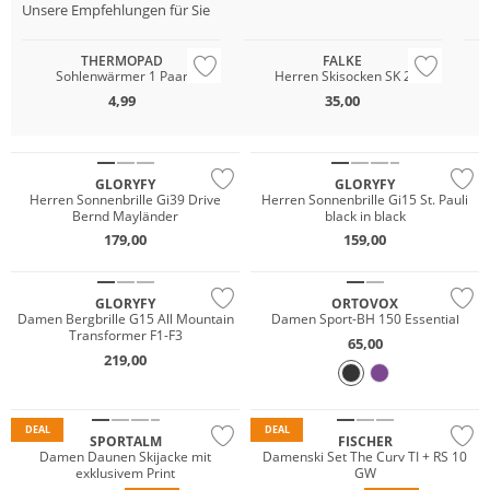
Unsere Empfehlungen für Sie
THERMOPAD
FALKE
Sohlenwärmer 1 Paar
Herren Skisocken SK 2
4,99
35,00
GLORYFY
GLORYFY
Herren Sonnenbrille Gi39 Drive
Herren Sonnenbrille Gi15 St. Pauli
Bernd Mayländer
black in black
Merino
179,00
159,00
Nachhaltig
GLORYFY
ORTOVOX
Damen Bergbrille G15 All Mountain
Damen Sport-BH 150 Essential
Transformer F1-F3
65,00
219,00
Premium
DEAL
DEAL
SPORTALM
FISCHER
Damen Daunen Skijacke mit
Damenski Set The Curv TI + RS 10
exklusivem Print
GW