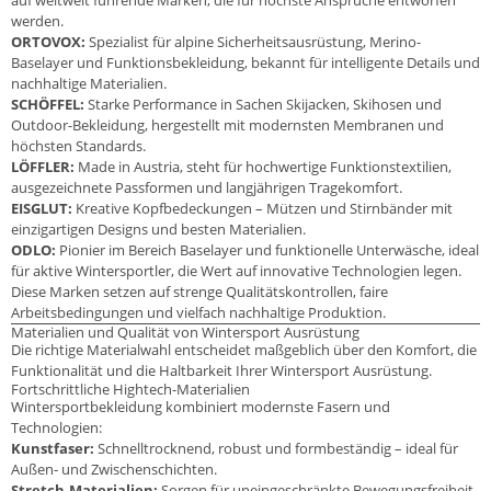
werden.
ORTOVOX:
Spezialist für alpine Sicherheitsausrüstung, Merino-
Baselayer und Funktionsbekleidung, bekannt für intelligente Details und
nachhaltige Materialien.
SCHÖFFEL:
Starke Performance in Sachen Skijacken, Skihosen und
Outdoor-Bekleidung, hergestellt mit modernsten Membranen und
höchsten Standards.
LÖFFLER:
Made in Austria, steht für hochwertige Funktionstextilien,
ausgezeichnete Passformen und langjährigen Tragekomfort.
EISGLUT:
Kreative Kopfbedeckungen – Mützen und Stirnbänder mit
einzigartigen Designs und besten Materialien.
ODLO:
Pionier im Bereich Baselayer und funktionelle Unterwäsche, ideal
für aktive Wintersportler, die Wert auf innovative Technologien legen.
Diese Marken setzen auf strenge Qualitätskontrollen, faire
Arbeitsbedingungen und vielfach nachhaltige Produktion.
Materialien und Qualität von Wintersport Ausrüstung
Die richtige Materialwahl entscheidet maßgeblich über den Komfort, die
Funktionalität und die Haltbarkeit Ihrer Wintersport Ausrüstung.
Fortschrittliche Hightech-Materialien
Wintersportbekleidung kombiniert modernste Fasern und
Technologien:
Kunstfaser:
Schnelltrocknend, robust und formbeständig – ideal für
Außen- und Zwischenschichten.
Stretch-Materialien:
Sorgen für uneingeschränkte Bewegungsfreiheit,