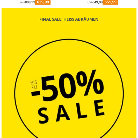
629,99
551,99
899,99
649,99
UVP
UVP
FINAL SALE: HEISS ABRÄUMEN