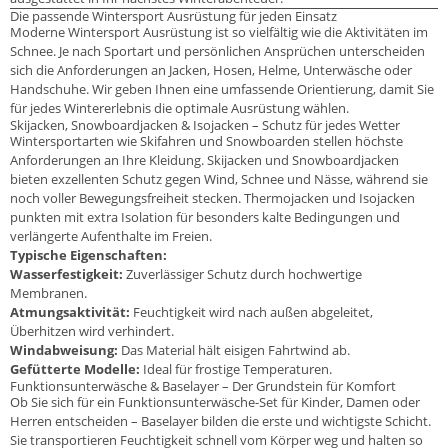
Die passende Wintersport Ausrüstung für jeden Einsatz
Moderne Wintersport Ausrüstung ist so vielfältig wie die Aktivitäten im
Schnee. Je nach Sportart und persönlichen Ansprüchen unterscheiden
sich die Anforderungen an Jacken, Hosen, Helme, Unterwäsche oder
Handschuhe. Wir geben Ihnen eine umfassende Orientierung, damit Sie
für jedes Wintererlebnis die optimale Ausrüstung wählen.
Skijacken, Snowboardjacken & Isojacken – Schutz für jedes Wetter
Wintersportarten wie Skifahren und Snowboarden stellen höchste
Anforderungen an Ihre Kleidung. Skijacken und Snowboardjacken
bieten exzellenten Schutz gegen Wind, Schnee und Nässe, während sie
noch voller Bewegungsfreiheit stecken. Thermojacken und Isojacken
punkten mit extra Isolation für besonders kalte Bedingungen und
verlängerte Aufenthalte im Freien.
Typische Eigenschaften:
Wasserfestigkeit:
Zuverlässiger Schutz durch hochwertige
Membranen.
Atmungsaktivität:
Feuchtigkeit wird nach außen abgeleitet,
Überhitzen wird verhindert.
Windabweisung:
Das Material hält eisigen Fahrtwind ab.
Gefütterte Modelle:
Ideal für frostige Temperaturen.
Funktionsunterwäsche & Baselayer – Der Grundstein für Komfort
Ob Sie sich für ein Funktionsunterwäsche-Set für Kinder, Damen oder
Herren entscheiden – Baselayer bilden die erste und wichtigste Schicht.
Sie transportieren Feuchtigkeit schnell vom Körper weg und halten so