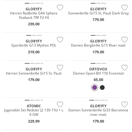
GLORYFY
GLORYFY
Herren Radbrille G44 Sphere
Sonnenbrille Gi15 St. Pauli Dark Gray
Outback TRF F2-F4
179,00
239,00
GLORYFY
GLORYFY
Sportbrille G13 Mythos POL
Damen Bergbrille G15 River matt
Merino
219,00
179,00
Nachhaltig
GLORYFY
ORTOVOX
Herren Sonnenbrille Gi15 St. Pauli
Damen Sport-BH 150 Essential
179,00
65,00
ATOMIC
GLORYFY
Jugendski Set Redster J2 130-150 + L
Damen Sonnenbrille Gi33 Barcelona
6 GW
river matt
229,99
179,00