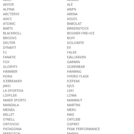
AEVOR
ALÉ
ALPINA
AIM'N
ARC'TERYX
ARENA
ASICS
ASSOS
ATOMIC
BABOLAT
BARTS
BIRKENSTOCK
BLACKROLL
BOGNER FIRE+ICE
BROOKS
BUFF
DEUTER
DOLOMITE
DYNAFIT
E9
F2
FALKE
FANATIC
FJÄLLRÄVEN
FOX
GARMIN
GLORYFY
GOREWEAR
HAMMER
HANWAG
HOKA
HYDRO FLASK
ICEBREAKER
ICEPEAK
JAKO
KJUS
LA SPORTIVA
LEKI
LÖFFLER
LOWA
MAIER SPORTS
MAMMUT
MANDALA
MARTINI
MEINDL
MERU
MILLET
NIKE
O'NEILL
ORTLIEB
ORTOVOX
OSPREY
PATAGONIA
PEAK PERFORMANCE
PEEROTON
PHENIX