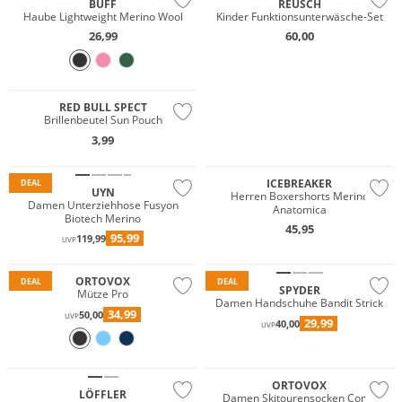
BUFF
REUSCH
Haube Lightweight Merino Wool
Kinder Funktionsunterwäsche-Set
26,99
60,00
RED BULL SPECT
Brillenbeutel Sun Pouch
Merino
3,99
Nachhaltig
Merino
ICEBREAKER
DEAL
UYN
Herren Boxershorts Merino
Damen Unterziehhose Fusyon
Anatomica
Biotech Merino
Merino
Premium
45,95
95,99
119,99
UVP
Nachhaltig
Preis & Wert
ORTOVOX
DEAL
DEAL
SPYDER
Mütze Pro
Damen Handschuhe Bandit Strick
34,99
50,00
UVP
29,99
40,00
UVP
Merino
Nachhaltig
Nachhaltig
ORTOVOX
LÖFFLER
Damen Skitourensocken Comp