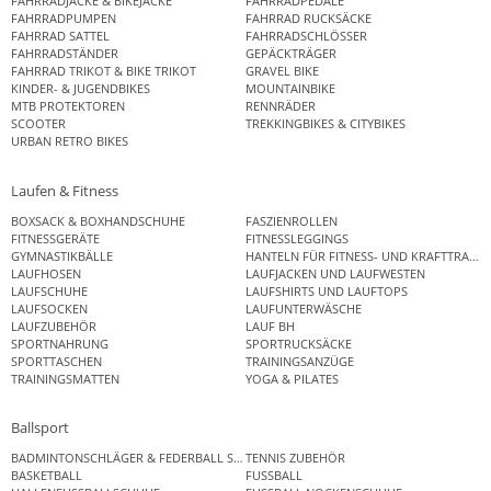
FAHRRADJACKE & BIKEJACKE
FAHRRADPEDALE
FAHRRADPUMPEN
FAHRRAD RUCKSÄCKE
FAHRRAD SATTEL
FAHRRADSCHLÖSSER
FAHRRADSTÄNDER
GEPÄCKTRÄGER
FAHRRAD TRIKOT & BIKE TRIKOT
GRAVEL BIKE
KINDER- & JUGENDBIKES
MOUNTAINBIKE
MTB PROTEKTOREN
RENNRÄDER
SCOOTER
TREKKINGBIKES & CITYBIKES
URBAN RETRO BIKES
Laufen & Fitness
BOXSACK & BOXHANDSCHUHE
FASZIENROLLEN
FITNESSGERÄTE
FITNESSLEGGINGS
GYMNASTIKBÄLLE
HANTELN FÜR FITNESS- UND KRAFTTRAINI
LAUFHOSEN
LAUFJACKEN UND LAUFWESTEN
LAUFSCHUHE
LAUFSHIRTS UND LAUFTOPS
LAUFSOCKEN
LAUFUNTERWÄSCHE
LAUFZUBEHÖR
LAUF BH
SPORTNAHRUNG
SPORTRUCKSÄCKE
SPORTTASCHEN
TRAININGSANZÜGE
TRAININGSMATTEN
YOGA & PILATES
Ballsport
BADMINTONSCHLÄGER & FEDERBALL SETS
TENNIS ZUBEHÖR
BASKETBALL
FUSSBALL