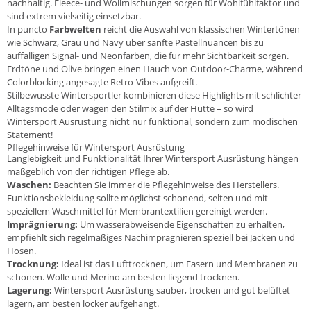
nachhaltig. Fleece- und Wollmischungen sorgen für Wohlfühlfaktor und
sind extrem vielseitig einsetzbar.
In puncto
Farbwelten
reicht die Auswahl von klassischen Wintertönen
wie Schwarz, Grau und Navy über sanfte Pastellnuancen bis zu
auffälligen Signal- und Neonfarben, die für mehr Sichtbarkeit sorgen.
Erdtöne und Olive bringen einen Hauch von Outdoor-Charme, während
Colorblocking angesagte Retro-Vibes aufgreift.
Stilbewusste Wintersportler kombinieren diese Highlights mit schlichter
Alltagsmode oder wagen den Stilmix auf der Hütte – so wird
Wintersport Ausrüstung nicht nur funktional, sondern zum modischen
Statement!
Pflegehinweise für Wintersport Ausrüstung
Langlebigkeit und Funktionalität Ihrer Wintersport Ausrüstung hängen
maßgeblich von der richtigen Pflege ab.
Waschen:
Beachten Sie immer die Pflegehinweise des Herstellers.
Funktionsbekleidung sollte möglichst schonend, selten und mit
speziellem Waschmittel für Membrantextilien gereinigt werden.
Imprägnierung:
Um wasserabweisende Eigenschaften zu erhalten,
empfiehlt sich regelmäßiges Nachimprägnieren speziell bei Jacken und
Hosen.
Trocknung:
Ideal ist das Lufttrocknen, um Fasern und Membranen zu
schonen. Wolle und Merino am besten liegend trocknen.
Lagerung:
Wintersport Ausrüstung sauber, trocken und gut belüftet
lagern, am besten locker aufgehängt.