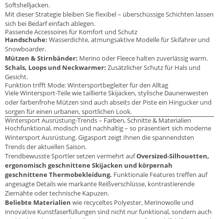
Softshelljacken.
Mit dieser Strategie bleiben Sie flexibel – überschüssige Schichten lassen
sich bei Bedarf einfach ablegen.
Passende Accessoires für Komfort und Schutz
Handschuhe:
Wasserdichte, atmungsaktive Modelle für Skifahrer und
Snowboarder.
Mützen & Stirnbänder:
Merino oder Fleece halten zuverlässig warm.
Schals, Loops und Neckwarmer:
Zusätzlicher Schutz für Hals und
Gesicht.
Funktion trifft Mode: Wintersportbegleiter für den Alltag
Viele Wintersport-Teile wie taillierte Skijacken, stylische Daunenwesten
oder farbenfrohe Mützen sind auch abseits der Piste ein Hingucker und
sorgen für einen urbanen, sportlichen Look.
Wintersport Ausrüstung-Trends – Farben, Schnitte & Materialien
Hochfunktional, modisch und nachhaltig – so präsentiert sich moderne
Wintersport Ausrüstung. Gigasport zeigt Ihnen die spannendsten
Trends der aktuellen Saison.
Trendbewusste Sportler setzen vermehrt auf
Oversized-Silhouetten,
ergonomisch geschnittene Skijacken und körpernah
geschnittene Thermobekleidung.
Funktionale Features treffen auf
angesagte Details wie markante Reißverschlüsse, kontrastierende
Ziernähte oder technische Kapuzen.
Beliebte Materialien
wie recyceltes Polyester, Merinowolle und
innovative Kunstfaserfüllungen sind nicht nur funktional, sondern auch