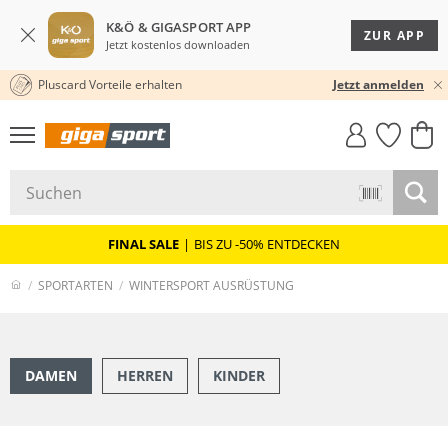
K&Ö & GIGASPORT APP
ZUR APP
Jetzt kostenlos downloaden
Pluscard Vorteile erhalten
★★★★★ 4,8 / 5,0 STERNE
Jetzt anmelden
GIGASTYLE
FAHRRAD­
CLICK &
CLICK &
MUST-HAVE
LEASING
COLLECT
RESERVE
FINAL SALE
|
BIS ZU -50% ENTDECKEN
SPORTARTEN
WINTERSPORT AUSRÜSTUNG
DAMEN
HERREN
KINDER
SKI ALPIN
SKI­TOUREN