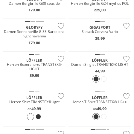
Damen Bergbrille G30 seaside
Herren Bergbrille G24 mythos POL
179,00
229,00
Nachhaltig
GLORYFY
GIGASPORT
Damen Sonnenbrille Gi33 Barcelona
Skisack Corvara Vario
night havanna
39,99
179,00
LÖFFLER
LÖFFLER
Herren Boxershorts TRANSTEX®
Damen Singlet TRANSTEX® LIGHT
LIGHT
44,99
39,99
Große Größen
LÖFFLER
LÖFFLER
Herren Shirt TRANSTEX® light
Herren T-Shirt TRANSTEX® LIGHT
49,99
49,99
ab
ab
Merino
Nachhaltig
Preis & Wert