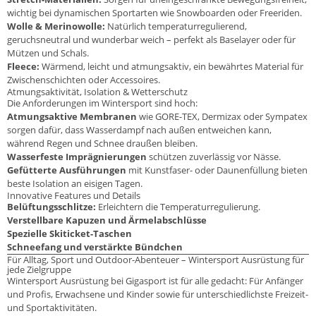
wichtig bei dynamischen Sportarten wie Snowboarden oder Freeriden.
Wolle & Merinowolle:
Natürlich temperaturregulierend,
geruchsneutral und wunderbar weich – perfekt als Baselayer oder für
Mützen und Schals.
Fleece:
Wärmend, leicht und atmungsaktiv, ein bewährtes Material für
Zwischenschichten oder Accessoires.
Atmungsaktivität, Isolation & Wetterschutz
Die Anforderungen im Wintersport sind hoch:
Atmungsaktive Membranen
wie GORE-TEX, Dermizax oder Sympatex
sorgen dafür, dass Wasserdampf nach außen entweichen kann,
während Regen und Schnee draußen bleiben.
Wasserfeste Imprägnierungen
schützen zuverlässig vor Nässe.
Gefütterte Ausführungen
mit Kunstfaser- oder Daunenfüllung bieten
beste Isolation an eisigen Tagen.
Innovative Features und Details
Belüftungsschlitze:
Erleichtern die Temperaturregulierung.
Verstellbare Kapuzen und Ärmelabschlüsse
Spezielle Skiticket-Taschen
Schneefang und verstärkte Bündchen
Für Alltag, Sport und Outdoor-Abenteuer – Wintersport Ausrüstung für
jede Zielgruppe
Wintersport Ausrüstung bei Gigasport ist für alle gedacht: Für Anfänger
und Profis, Erwachsene und Kinder sowie für unterschiedlichste Freizeit-
und Sportaktivitäten.