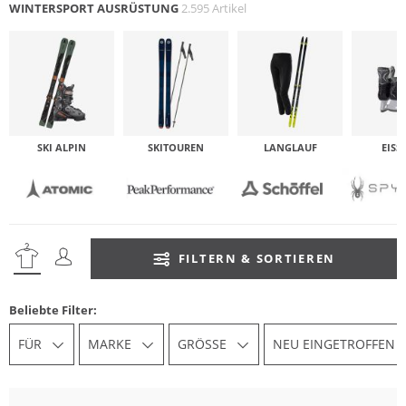
WINTERSPORT AUSRÜSTUNG
2.595 Artikel
SKI ALPIN
SKITOUREN
LANGLAUF
EISS
FILTERN & SORTIEREN
Beliebte Filter:
FÜR
MARKE
GRÖSSE
NEU EINGETROFFEN