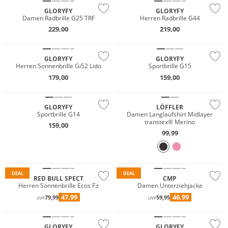
GLORYFY
GLORYFY
Damen Radbrille G25 TRF
Herren Radbrille G44
229,00
219,00
GLORYFY
GLORYFY
Herren Sonnenbrille Gi52 Lido
Sportbrille G15
Merino
179,00
159,00
Nachhaltig
GLORYFY
LÖFFLER
Sportbrille G14
Damen Langlaufshirt Midlayer
transtex® Merino
159,00
99,99
Preis & Wert
DEAL
DEAL
RED BULL SPECT
CMP
Herren Sonnenbrille Ecos F3
Damen Unterziehjacke
47,99
46,99
79,99
59,95
UVP
UVP
GLORYFY
GLORYFY