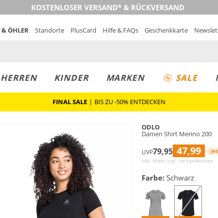
KOSTENLOSER VERSAND* & RÜCKVERSAND
 & ÖHLER
Standorte
PlusCard
Hilfe & FAQs
Geschenkkarte
Newslet
MUST-HAVE
PREIS & WERT
SALE
HERREN
KINDER
MARKEN
SALE
FINAL SALE
|
BIS ZU -50% ENTDECKEN
ODLO
Damen Shirt Merino 200
47,99
79,95
Jet
UVP
inkl. Mwst zzgl.
Versandkosten
Farbe:
Schwarz