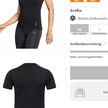
DEAL
DEAL
Größe:
Welche Größe passt 
XS
S
Alternativen
Alternativen
Größenbeurteilung:
?
klein / schmal geschnitten
Mel