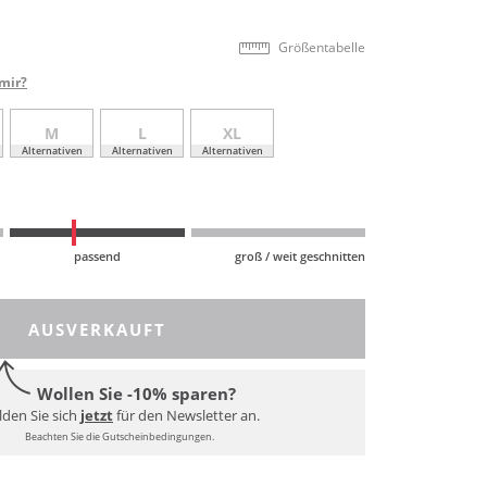
Größentabelle
mir?
M
L
XL
Alternativen
Alternativen
Alternativen
passend
groß / weit geschnitten
AUSVERKAUFT
Wollen Sie -10% sparen?
den Sie sich
jetzt
für den Newsletter an.
Beachten Sie die Gutscheinbedingungen.