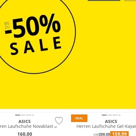
OUTDOOR
ave
DEAL
ASICS
ASICS
ren Laufschuhe Novablast 6
Herren Laufschuhe Gel-Kaya
160,00
159,99
200,00
UVP