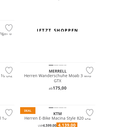
JETZT SHOPPEN
nger 8
GORE-TEX
Vibram®
MERRELL
 10 DI2
Herren Wanderschuhe Moab 3 Mid
GTX
175,00
ab
DEAL
KTM
l 10
Herren E-Bike Macina Style 820 DI2
4.139,00
4.599,00
UVP