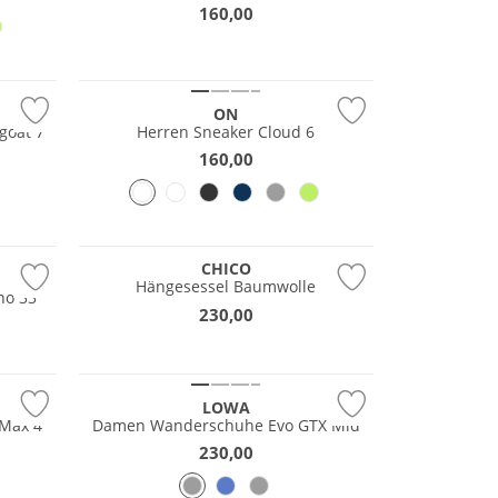
160,00
ON
chuhe Speedgoat 7
Herren Sneaker Cloud 6
160,00
CHICO
Hängesessel Baumwolle
no 33
230,00
Wasserfest
GORE-TEX
LOWA
Max 4
Damen Wanderschuhe Evo GTX Mid
230,00