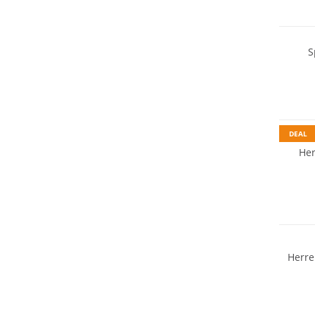
S
DEAL
He
NEU
Herre