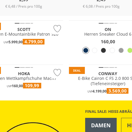
€ 6,48 / Preis pro 100g
€ 6,08 / Preis pro 100g
SCOTT
ON
en E-Mountainbike Patron 920
Herren Sneaker Cloud 6
4.799,00
160,00
5.999,00
UVP
DEAL
HOKA
CONWAY
ren Wettkampfschuhe Mach7
E-Bike Cairon C FS 2.0 800 
(Tiefeneinsteiger)
109,99
160,00
UVP
3.569,00
4.199,00
UVP
FINAL SALE: HEISS ABR
DAMEN
H