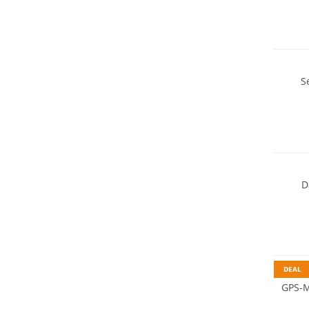
S
NEU
D
DEAL
GPS-M