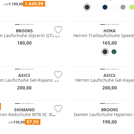
1.049,99
1.199,99
UVP
NEU
Vibram®
BROOKS
HOKA
n Laufschuhe Glycerin GTS 23
Herren Traillaufs
180,00
165,00
ave
Must have
ASICS
ASICS
n Laufschuhe Gel-Kayano 33
Herren Laufschuhe Gel-Kaya
200,00
200,00
NEU
SHIMANO
BROOKS
rren Radschuhe MTB XC 302
Damen Laufschuhe Hyperion 
97,99
190,00
139,99
Wasserfest
UVP
GORE-TEX