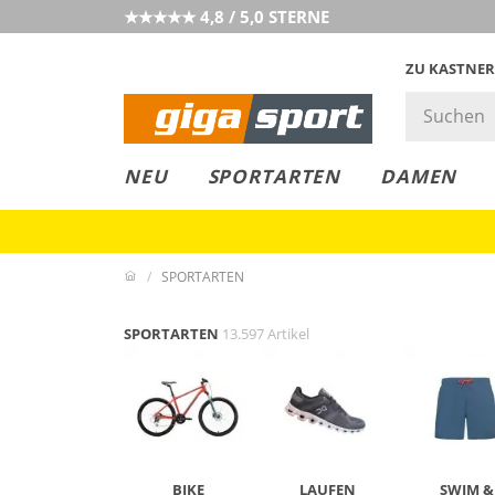
★★★★★ 4,8 / 5,0 STERNE
ZU KASTNER
GIGAGREEN
GIGASTYLE
FAHRRAD­
CLICK &
CLICK &
NEU
SPORTARTEN
DAMEN
LEASING
COLLECT
RESERVE
SPORTARTEN
SPORTARTEN
13.597 Artikel
BIKE
LAUFEN
SWIM &