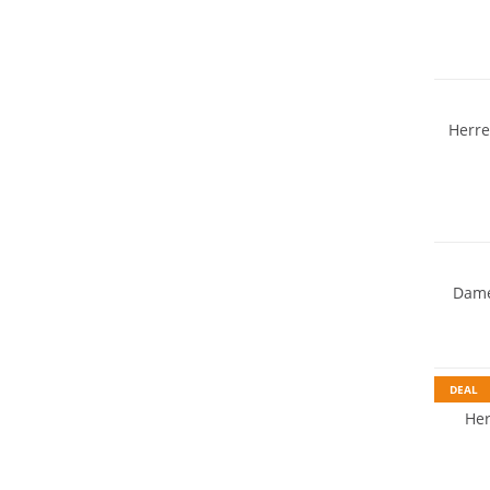
Herre
Must h
Dame
DEAL
He