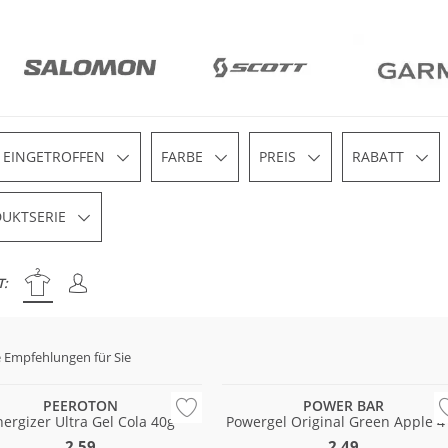
 EINGETROFFEN
FARBE
PREIS
RABATT
UKTSERIE
T:
 Empfehlungen für Sie
PEEROTON
POWER BAR
ergizer Ultra Gel Cola 40g
Powergel Original Green Apple 4
2,59
2,49