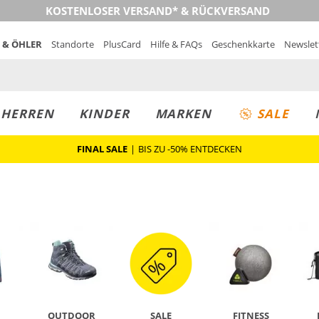
KOSTENLOSER VERSAND* & RÜCKVERSAND
 & ÖHLER
Standorte
PlusCard
Hilfe & FAQs
Geschenkkarte
Newslet
MUST-HAVE
PREIS & WERT
SALE
HERREN
KINDER
MARKEN
SALE
FINAL SALE
|
BIS ZU -50% ENTDECKEN
OUTDOOR
SALE
FITNESS