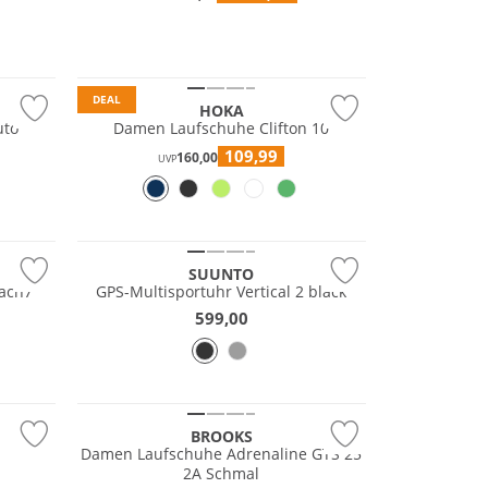
DEAL
HOKA
uto
Damen Laufschuhe Clifton 10
109,99
160,00
UVP
SUUNTO
ach7
GPS-Multisportuhr Vertical 2 black
599,00
Nachhaltig
BROOKS
Damen Laufschuhe Adrenaline GTS 25
2A Schmal