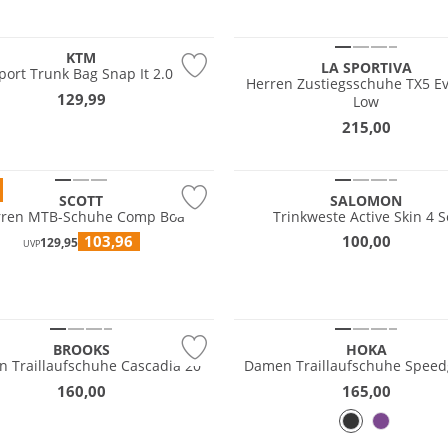
Vibram®
KTM
LA SPORTIVA
port Trunk Bag Snap It 2.0
Herren Zustiegsschuhe TX5 E
129,99
Low
215,00
Must have
SCOTT
SALOMON
rren MTB-Schuhe Comp Boa
Trinkweste Active Skin 4 S
103,96
100,00
129,95
UVP
NEU
Vibram®
BROOKS
HOKA
n Traillaufschuhe Cascadia 20
Damen Traillaufs
160,00
165,00