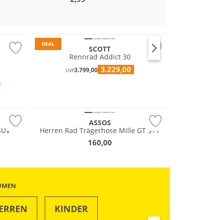
DEAL
SCOTT
Rennrad Addict 30
3.229,00
3.799,00
UVP
ASSOS
SUV
Herren Rad Trägerhose Mille GT S11
160,00
ÄUMEN
ERREN
KINDER