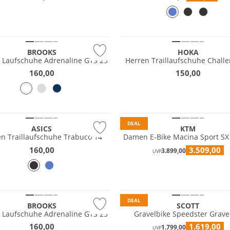
NEU
BROOKS
HOKA
 Laufschuhe Adrenaline GTS 25
Herren Traillaufschuhe Challe
160,00
150,00
DEAL
ASICS
KTM
n Traillaufschuhe Trabuco 14
Damen E-Bike Macina Sport SX
160,00
3.509,00
3.899,00
UVP
tig
DEAL
BROOKS
SCOTT
Laufschuhe Adrenaline GTS 25
Gravelbike Speedster Grave
160,00
1.619,00
1.799,00
UVP