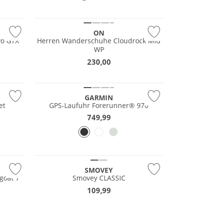
Wasserfest
ON
vo GTX
Herren Wanderschuhe Cloudrock Mid
WP
230,00
GARMIN
et
GPS-Laufuhr Forerunner® 970
749,99
Wasserfest
SMOVEY
chuhe Speedgoat 7
Smovey CLASSIC
109,99