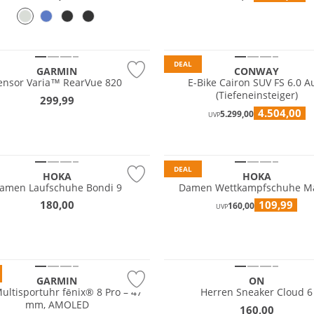
DEAL
GARMIN
CONWAY
ensor Varia™ RearVue 820
E-Bike Cairon SUV FS 6.0 A
(Tiefeneinsteiger)
299,99
4.504,00
5.299,00
UVP
DEAL
HOKA
HOKA
amen Laufschuhe Bondi 9
Damen Wettkampfschuhe M
180,00
109,99
160,00
UVP
GARMIN
ON
ultisportuhr fēnix® 8 Pro – 47
Herren Sneaker Cloud 6
mm, AMOLED
160,00