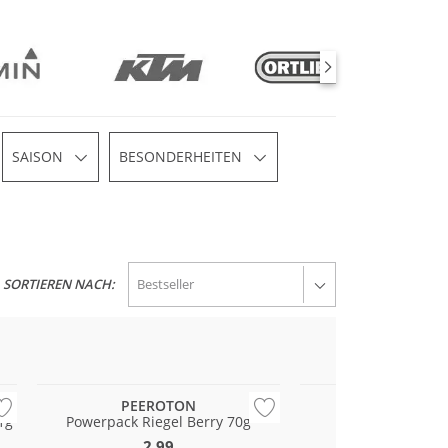
SAISON
BESONDERHEITEN
SORTIEREN NACH:
PEEROTON
ON
1g
Powerpack Riegel Berry 70g
Herren Sneaker
2,99
160,00