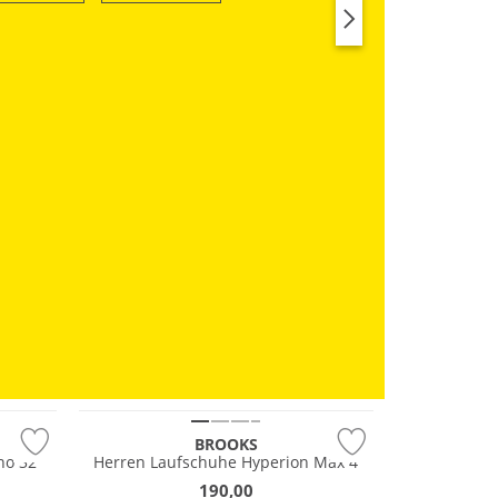
SWIM & BEACH
RUN
NEU
BROOKS
no 32
Herren Laufschuhe Hyperion Max 4
190,00