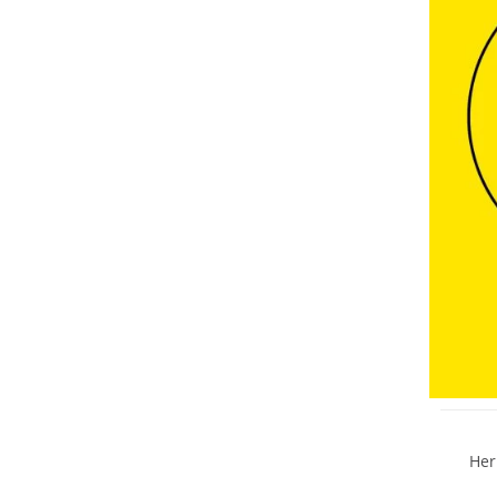
NEU
Must h
Her