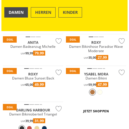
DAMEN
HERREN
KINDER
Mix & Match
OUTDOOR
SWIM & BEACH
Große Größen
Nachhaltig
DEAL
DEAL
ANITA
ROXY
Damen Badeanzug Michelle
Damen Bikinihose Paradise Wave
Moderate
79,99
99,99
UVP
27,99
35,00
UVP
DEAL
DEAL
ROXY
YSABEL MORA
Damen Bluse Sunset Back
Damen Bikini
Mix & Match
49,99
47,99
65,00
59,99
UVP
UVP
Preis & Wert
Nachhaltig
DEAL
DARLING HARBOUR
JETZT SHOPPEN
Damen Bikinioberteil Triangel
31,99
39,99
UVP