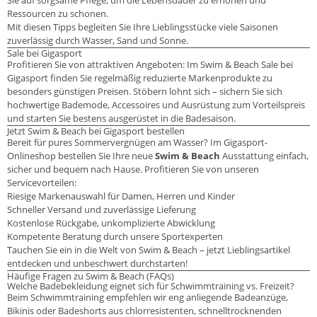
Sie auf sorgsame Pflege, um die Lebensdauer zu erhöhen und
Ressourcen zu schonen.
Mit diesen Tipps begleiten Sie Ihre Lieblingsstücke viele Saisonen
zuverlässig durch Wasser, Sand und Sonne.
Sale bei Gigasport
Profitieren Sie von attraktiven Angeboten: Im Swim & Beach Sale bei
Gigasport finden Sie regelmäßig reduzierte Markenprodukte zu
besonders günstigen Preisen. Stöbern lohnt sich – sichern Sie sich
hochwertige Bademode, Accessoires und Ausrüstung zum Vorteilspreis
und starten Sie bestens ausgerüstet in die Badesaison.
Jetzt Swim & Beach bei Gigasport bestellen
Bereit für pures Sommervergnügen am Wasser? Im Gigasport-
Onlineshop bestellen Sie Ihre neue
Swim & Beach
Ausstattung einfach,
sicher und bequem nach Hause. Profitieren Sie von unseren
Servicevorteilen:
Riesige Markenauswahl für Damen, Herren und Kinder
Schneller Versand und zuverlässige Lieferung
Kostenlose Rückgabe, unkomplizierte Abwicklung
Kompetente Beratung durch unsere Sportexperten
Tauchen Sie ein in die Welt von Swim & Beach – jetzt Lieblingsartikel
entdecken und unbeschwert durchstarten!
Häufige Fragen zu Swim & Beach (FAQs)
Welche Badebekleidung eignet sich für Schwimmtraining vs. Freizeit?
Beim Schwimmtraining empfehlen wir eng anliegende Badeanzüge,
Bikinis oder Badeshorts aus chlorresistenten, schnelltrocknenden