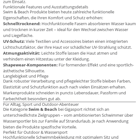
zum Einsatz.
Funktionale Features und Ausstattungsdetails
Swim & Beach Produkte bieten heute zahlreiche funktionelle
Eigenschaften, die Ihren Komfort und Schutz erhöhen:
Schnelltrocknend:
Hochfunktionelle Fasern absorbieren Wasser kaum
und trocknen in kurzer Zeit – ideal für den Wechsel zwischen Wasser
und Liegefläche.
UV-Schutz:
Viele Textilien und Accessoires bieten einen integrierten
Lichtschutzfaktor, der Ihre Haut vor schädlicher UV-Strahlung schützt.
Atmungsaktivität:
Leichte Stoffe lassen die Haut atmen und
verhindern einen Hitzestau unter der Kleidung.
Shapewear-Komponenten:
Für formenden Effekt und eine sportlich-
ästhetische Silhouette.
Langlebigkeit und Pflege
Dank robuster Verarbeitung und pflegeleichter Stoffe bleiben Farben,
Elastizität und Schutzfunktion auch nach vielen Einsätzen erhalten.
Markenprodukte schneiden in puncto Lebensdauer, Passform und
Farbechtheit besonders gut ab.
Für Alltag, Sport und Outdoor-Abenteuer
Die Kategorie
Swim & Beach
bei Gigasport richtet sich an
unterschiedlichste Zielgruppen – vom ambitionierten Schwimmer über
Wassersportler bis zur Familie auf Strandurlaub. Je nach Anwendung
bieten die Produkte spezifische Vorteile.
Perfekt für Outdoor & Wassersport
Hochfunktionelle Schwimmbekleidung mit optimalem Sitz und