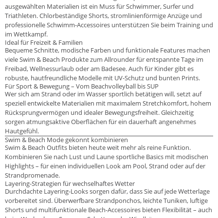
ausgewählten Materialien ist ein Muss für Schwimmer, Surfer und
Triathleten. Chlorbeständige Shorts, stromlinienförmige Anzüge und
professionelle Schwimm-Accessoires unterstützen Sie beim Training und
im Wettkampf.
Ideal für Freizeit & Familien
Bequeme Schnitte, modische Farben und funktionale Features machen
viele Swim & Beach Produkte zum Allrounder für entspannte Tage im
Freibad, Wellnessurlaub oder am Badesee. Auch für Kinder gibt es
robuste, hautfreundliche Modelle mit UV-Schutz und bunten Prints.
Für Sport & Bewegung – Vom Beachvolleyball bis SUP
Wer sich am Strand oder im Wasser sportlich betätigen will, setzt auf
speziell entwickelte Materialien mit maximalem Stretchkomfort, hohem
Rücksprungvermögen und idealer Bewegungsfreiheit. Gleichzeitig
sorgen atmungsaktive Oberflächen für ein dauerhaft angenehmes
Hautgefühl.
Swim & Beach Mode gekonnt kombinieren
Swim & Beach Outfits bieten heute weit mehr als reine Funktion.
Kombinieren Sie nach Lust und Laune sportliche Basics mit modischen
Highlights – für einen individuellen Look am Pool, Strand oder auf der
Strandpromenade.
Layering-Strategien für wechselhaftes Wetter
Durchdachte Layering-Looks sorgen dafür, dass Sie auf jede Wetterlage
vorbereitet sind. Überwerfbare Strandponchos, leichte Tuniken, luftige
Shorts und multifunktionale Beach-Accessoires bieten Flexibilität – auch