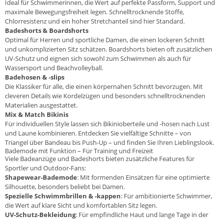
Ideal für Schwimmerinnen, die Wert auf perfekte Passform, Support und
maximale Bewegungsfreiheit legen. Schnelltrocknende Stoffe,
Chlorresistenz und ein hoher Stretchanteil sind hier Standard.
Badeshorts & Boardshorts
Optimal für Herren und sportliche Damen, die einen lockeren Schnitt
und unkomplizierten Sitz schätzen. Boardshorts bieten oft zusätzlichen
UV-Schutz und eignen sich sowohl zum Schwimmen als auch für
Wassersport und Beachvolleyball.
Badehosen & -slips
Die Klassiker für alle, die einen körpernahen Schnitt bevorzugen. Mit
cleveren Details wie Kordelzügen und besonders schnelltrocknenden
Materialien ausgestattet.
Mix & Match Bikinis
Für individuellen Style lassen sich Bikinioberteile und -hosen nach Lust
und Laune kombinieren. Entdecken Sie vielfältige Schnitte – von
Triangel über Bandeau bis Push-Up – und finden Sie Ihren Lieblingslook.
Bademode mit Funktion – Für Training und Freizeit
Viele Badeanzüge und Badeshorts bieten zusätzliche Features für
Sportler und Outdoor-Fans:
Shapewear-Bademode
: Mit formenden Einsätzen für eine optimierte
Silhouette, besonders beliebt bei Damen.
Spezielle Schwimmbrillen & -kappen
: Für ambitionierte Schwimmer,
die Wert auf klare Sicht und komfortablen Sitz legen.
UV-Schutz-Bekleidung
: Für empfindliche Haut und lange Tage in der