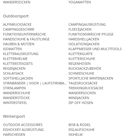
WANDERSOCKEN
YOGAMATTEN
Outdoorsport
ALPINRUCKSÄCKE
CAMPINGAUSRÜSTUNG
CAMPINGGESCHIRR
FLEECEJACKEN
FUNKTIONSUNTERWÄSCHE
FUNKTIONSWÄSCHE PFLEGE
HANDSCHUHE & FÄUSTLINGE
HARDSHELLJACKEN
HAUBEN & MÜTZEN
ISOLATIONSJACKEN
ISOMATTEN
KLAPPMESSER UND MULTITOOLS
KLETTERAUSRÜSTUNG
KLETTERGURTE
KLETTERHELME
KLETTERSCHUHE
KLETTERSTEIGSETS
REGENHOSEN
REGENJACKEN
RUCKSACKZUBEHÖR
SCHLAFSACK
SCHNEESCHUHE
SOFTSHELLJACKEN
SPORTLICHE WINTERJACKEN
STIRNBÄNDER | VISOR | LAUFSTIRNBAND
TAGESRUCKSÄCKE
STIRNLAMPEN
TREKKINGRUCKSÄCKE
WANDERSCHUHE
WANDERSOCKEN
WANDERSTÖCKE
WINDJACKEN
WINTERSTIEFEL
ZIP OFF HOSEN
Wintersport
OUTDOOR ACCESSOIRES
BOB & RODEL
EISHOCKEY AUSRÜSTUNG
EISLAUFSCHUHE
HARSCHEISEN
SKIHELM