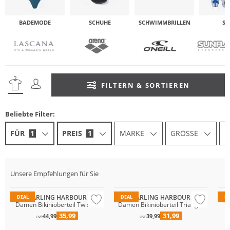
BADEMODE
SCHUHE
SCHWIMMBRILLEN
SU
FILTERN & SORTIEREN
Beliebte Filter:
FÜR
1
PREIS
1
MARKE
GRÖSSE
F
Nachhaltig
Nachhaltig
Na
Preis & Wert
Preis & Wert
Pr
Unsere Empfehlungen für Sie
Mix & Match
Mix & Match
Mi
DARLING HARBOUR
DARLING HARBOUR
DEAL
DEAL
D
Damen Bikinioberteil Twisted
Damen Bikinioberteil Triangel
35,99
31,99
44,99
39,99
UVP
UVP