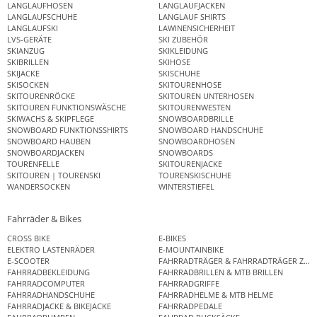
LANGLAUFHOSEN
LANGLAUFJACKEN
LANGLAUFSCHUHE
LANGLAUF SHIRTS
LANGLAUFSKI
LAWINENSICHERHEIT
LVS-GERÄTE
SKI ZUBEHÖR
SKIANZUG
SKIKLEIDUNG
SKIBRILLEN
SKIHOSE
SKIJACKE
SKISCHUHE
SKISOCKEN
SKITOURENHOSE
SKITOURENRÖCKE
SKITOUREN UNTERHOSEN
SKITOUREN FUNKTIONSWÄSCHE
SKITOURENWESTEN
SKIWACHS & SKIPFLEGE
SNOWBOARDBRILLE
SNOWBOARD FUNKTIONSSHIRTS
SNOWBOARD HANDSCHUHE
SNOWBOARD HAUBEN
SNOWBOARDHOSEN
SNOWBOARDJACKEN
SNOWBOARDS
TOURENFELLE
SKITOURENJACKE
SKITOUREN | TOURENSKI
TOURENSKISCHUHE
WANDERSOCKEN
WINTERSTIEFEL
Fahrräder & Bikes
CROSS BIKE
E-BIKES
ELEKTRO LASTENRÄDER
E-MOUNTAINBIKE
E-SCOOTER
FAHRRADTRÄGER & FAHRRADTRÄGER ZUB
FAHRRADBEKLEIDUNG
FAHRRADBRILLEN & MTB BRILLEN
FAHRRADCOMPUTER
FAHRRADGRIFFE
FAHRRADHANDSCHUHE
FAHRRADHELME & MTB HELME
FAHRRADJACKE & BIKEJACKE
FAHRRADPEDALE