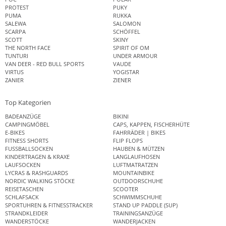
PROTEST
PUKY
PUMA
RUKKA
SALEWA
SALOMON
SCARPA
SCHÖFFEL
SCOTT
SKINY
THE NORTH FACE
SPIRIT OF OM
TUNTURI
UNDER ARMOUR
VAN DEER - RED BULL SPORTS
VAUDE
VIRTUS
YOGISTAR
ZANIER
ZIENER
Top Kategorien
BADEANZÜGE
BIKINI
CAMPINGMÖBEL
CAPS, KAPPEN, FISCHERHÜTE
E-BIKES
FAHRRÄDER | BIKES
FITNESS SHORTS
FLIP FLOPS
FUSSBALLSOCKEN
HAUBEN & MÜTZEN
KINDERTRAGEN & KRAXE
LANGLAUFHOSEN
LAUFSOCKEN
LUFTMATRATZEN
LYCRAS & RASHGUARDS
MOUNTAINBIKE
NORDIC WALKING STÖCKE
OUTDOORSCHUHE
REISETASCHEN
SCOOTER
SCHLAFSACK
SCHWIMMSCHUHE
SPORTUHREN & FITNESSTRACKER
STAND UP PADDLE (SUP)
STRANDKLEIDER
TRAININGSANZÜGE
WANDERSTÖCKE
WANDERJACKEN