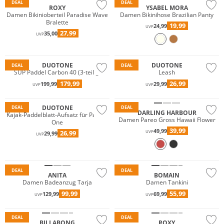
DEAL
DEAL
ROXY
YSABEL MORA
Damen Bikinioberteil Paradise Wave
Damen Bikinihose Brazilian Panty
Bralette
19,99
24,99
UVP
27,99
35,00
UVP
DUOTONE
DUOTONE
DEAL
DEAL
SUP Paddel Carbon 40 (3-teilig)
Leash
Preis & Wert
179,99
26,99
199,99
29,99
UVP
UVP
Nachhaltig
DUOTONE
DEAL
DEAL
DARLING HARBOUR
Kajak-Paddelblatt-Aufsatz für Paddle
Damen Pareo Gross Hawaii Flower
One
39,99
49,99
26,99
UVP
29,99
UVP
Große Größen
Große Größen
DEAL
DEAL
ANITA
BOMAIN
Damen Badeanzug Tarja
Damen Tankini
Mix & Match
99,99
55,99
129,99
69,99
UVP
UVP
Nachhaltig
DEAL
DEAL
BILLABONG
ROXY