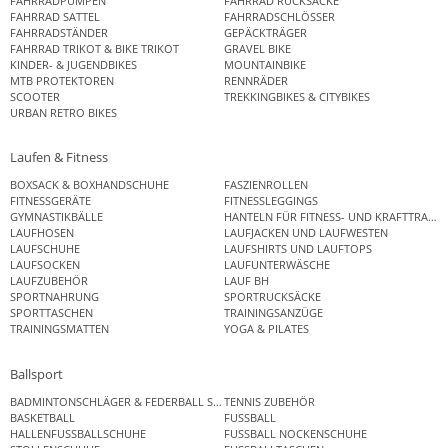
FAHRRADPUMPEN
FAHRRAD RUCKSÄCKE
FAHRRAD SATTEL
FAHRRADSCHLÖSSER
FAHRRADSTÄNDER
GEPÄCKTRÄGER
FAHRRAD TRIKOT & BIKE TRIKOT
GRAVEL BIKE
KINDER- & JUGENDBIKES
MOUNTAINBIKE
MTB PROTEKTOREN
RENNRÄDER
SCOOTER
TREKKINGBIKES & CITYBIKES
URBAN RETRO BIKES
Laufen & Fitness
BOXSACK & BOXHANDSCHUHE
FASZIENROLLEN
FITNESSGERÄTE
FITNESSLEGGINGS
GYMNASTIKBÄLLE
HANTELN FÜR FITNESS- UND KRAFTTRAINI
LAUFHOSEN
LAUFJACKEN UND LAUFWESTEN
LAUFSCHUHE
LAUFSHIRTS UND LAUFTOPS
LAUFSOCKEN
LAUFUNTERWÄSCHE
LAUFZUBEHÖR
LAUF BH
SPORTNAHRUNG
SPORTRUCKSÄCKE
SPORTTASCHEN
TRAININGSANZÜGE
TRAININGSMATTEN
YOGA & PILATES
Ballsport
BADMINTONSCHLÄGER & FEDERBALL SETS
TENNIS ZUBEHÖR
BASKETBALL
FUSSBALL
HALLENFUSSBALLSCHUHE
FUSSBALL NOCKENSCHUHE