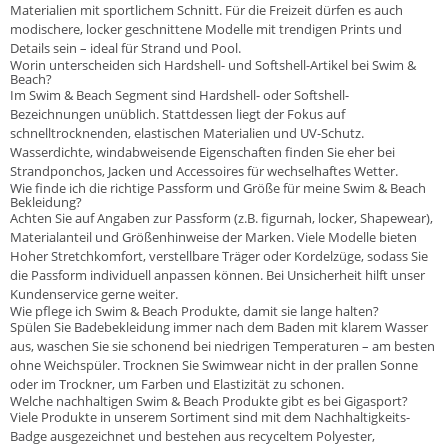
Materialien mit sportlichem Schnitt. Für die Freizeit dürfen es auch
modischere, locker geschnittene Modelle mit trendigen Prints und
Details sein – ideal für Strand und Pool.
Worin unterscheiden sich Hardshell- und Softshell-Artikel bei Swim &
Beach?
Im Swim & Beach Segment sind Hardshell- oder Softshell-
Bezeichnungen unüblich. Stattdessen liegt der Fokus auf
schnelltrocknenden, elastischen Materialien und UV-Schutz.
Wasserdichte, windabweisende Eigenschaften finden Sie eher bei
Strandponchos, Jacken und Accessoires für wechselhaftes Wetter.
Wie finde ich die richtige Passform und Größe für meine Swim & Beach
Bekleidung?
Achten Sie auf Angaben zur Passform (z.B. figurnah, locker, Shapewear),
Materialanteil und Größenhinweise der Marken. Viele Modelle bieten
Hoher Stretchkomfort, verstellbare Träger oder Kordelzüge, sodass Sie
die Passform individuell anpassen können. Bei Unsicherheit hilft unser
Kundenservice gerne weiter.
Wie pflege ich Swim & Beach Produkte, damit sie lange halten?
Spülen Sie Badebekleidung immer nach dem Baden mit klarem Wasser
aus, waschen Sie sie schonend bei niedrigen Temperaturen – am besten
ohne Weichspüler. Trocknen Sie Swimwear nicht in der prallen Sonne
oder im Trockner, um Farben und Elastizität zu schonen.
Welche nachhaltigen Swim & Beach Produkte gibt es bei Gigasport?
Viele Produkte in unserem Sortiment sind mit dem Nachhaltigkeits-
Badge ausgezeichnet und bestehen aus recyceltem Polyester,