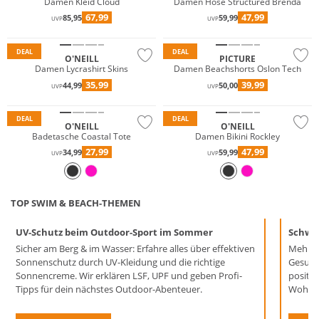
Damen Kleid Cloud
Damen Hose Structured Brenda
67,99
47,99
85,95
59,99
UVP
UVP
Nachhaltig
Nachhaltig
DEAL
DEAL
O'NEILL
PICTURE
Damen Lycrashirt Skins
Damen Beachshorts Oslon Tech
35,99
39,99
44,99
50,00
UVP
UVP
Nachhaltig
Nachhaltig
DEAL
DEAL
O'NEILL
O'NEILL
Badetasche Coastal Tote
Damen Bikini Rockley
27,99
47,99
34,99
59,99
UVP
UVP
TOP SWIM & BEACH-THEMEN
UV-Schutz beim Outdoor-Sport im Sommer
Schwi
Sicher am Berg & im Wasser: Erfahre alles über effektiven
Mehr S
Sonnenschutz durch UV-Kleidung und die richtige
Gesund
Sonnencreme. Wir erklären LSF, UPF und geben Profi-
positi
Tipps für dein nächstes Outdoor-Abenteuer.
Wohlbe
…