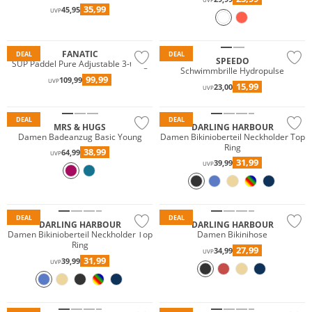
UVP
35,99
45,95
UVP
FANATIC
DEAL
DEAL
Mix & Match
SPEEDO
SUP Paddel Pure Adjustable 3-teilig
Schwimmbrille Hydropulse
Preis & Wert
99,99
109,99
UVP
15,99
23,00
UVP
Nachhaltig
DEAL
DEAL
MRS & HUGS
DARLING HARBOUR
Damen Badeanzug Basic Young
Damen Bikinioberteil Neckholder Top
Ring
38,99
64,99
UVP
Mix & Match
Mix & Match
31,99
39,99
UVP
Preis & Wert
Preis & Wert
Nachhaltig
Nachhaltig
DEAL
DEAL
DARLING HARBOUR
DARLING HARBOUR
Damen Bikinioberteil Neckholder Top
Damen Bikinihose
Ring
27,99
34,99
UVP
31,99
39,99
UVP
Mix & Match
Nachhaltig
Mix & Match