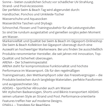
Sonne – bieten zusätzlichen Schutz vor schädlicher UV-Strahlung.
Strand- und Pool-Accessoires
Der perfekte Swim & Beach Tag wird abgerundet durch:
Handtücher, Ponchos und Umkleide-Tücher
Wasserschuhe und Aquasocken
Wasserdichte Taschen und Drybags
Schnorchel, Flossen und Trainingszubehör für alle Leistungsstufen
So sind Sie rundum ausgestattet und genießen sorglos jeden Moment
am Wasser.
Markenvielfalt und Qualität bei Swim & Beach im Gigasport-Onlineshop
Die Swim & Beach Kollektion bei Gigasport überzeugt durch eine
Auswahl an hochwertiger Markenware. Bei uns finden Sie ausschließlich
Produkte renommierter Hersteller, die seit Jahren mit Innovation, Top-
Qualität und Sicherheit überzeugen.
ARENA – Der Schwimmspezialist
ARENA steht für kompromisslose Funktionalität und höchste
Performance im Wassersport. Ob für den regelmäßigen
Trainingseinsatz, den Wettkampfsport oder das Freizeitvergnügen – die
Produkte bestechen durch langlebige Materialien, perfekte Passformen
und ausgezeichneten Sitz.
ADIDAS – Sportlicher Allrounder auch am Wasser
Mit stylischen Badeanzügen, Shorts und Bikinis transportiert ADIDAS
seinen urbanen Style an Strand und Pool. Performance-orientierte
Features treffen hier auf moderne Designs.
O’NEILL – Trendiges für Beachfans