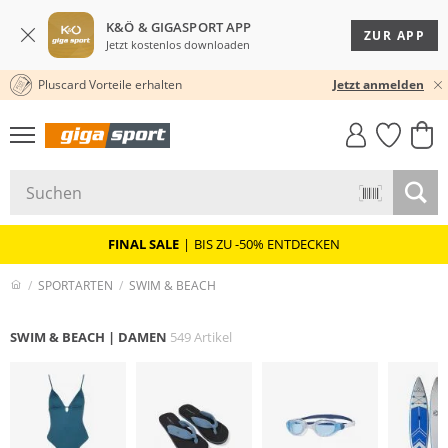
K&Ö & GIGASPORT APP
ZUR APP
Jetzt kostenlos downloaden
Pluscard Vorteile erhalten
★★★★★ 4,8 / 5,0 STERNE
Jetzt anmelden
GIGASTYLE
FAHRRAD­
CLICK &
CLICK &
MUST-HAVE
LEASING
COLLECT
RESERVE
FINAL SALE
|
BIS ZU -50% ENTDECKEN
SPORTARTEN
SWIM & BEACH
SWIM & BEACH | DAMEN
549 Artikel