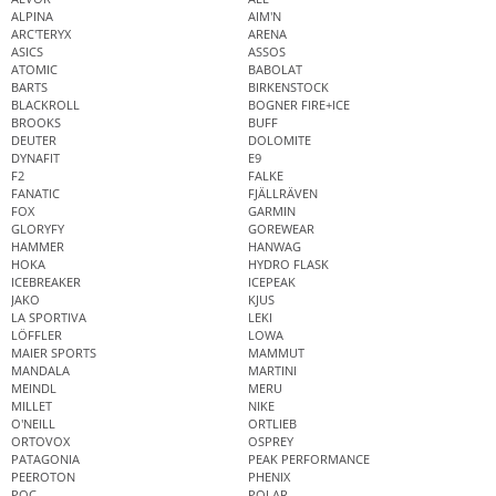
ALPINA
AIM'N
ARC'TERYX
ARENA
ASICS
ASSOS
ATOMIC
BABOLAT
BARTS
BIRKENSTOCK
BLACKROLL
BOGNER FIRE+ICE
BROOKS
BUFF
DEUTER
DOLOMITE
DYNAFIT
E9
F2
FALKE
FANATIC
FJÄLLRÄVEN
FOX
GARMIN
GLORYFY
GOREWEAR
HAMMER
HANWAG
HOKA
HYDRO FLASK
ICEBREAKER
ICEPEAK
JAKO
KJUS
LA SPORTIVA
LEKI
LÖFFLER
LOWA
MAIER SPORTS
MAMMUT
MANDALA
MARTINI
MEINDL
MERU
MILLET
NIKE
O'NEILL
ORTLIEB
ORTOVOX
OSPREY
PATAGONIA
PEAK PERFORMANCE
PEEROTON
PHENIX
POC
POLAR