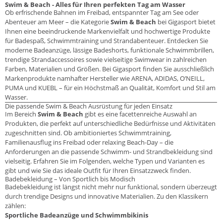
Swim & Beach - Alles für Ihren perfekten Tag am Wasser
Ob erfrischende Bahnen im Freibad, entspannter Tag am See oder
Abenteuer am Meer – die Kategorie
Swim & Beach
bei Gigasport bietet
Ihnen eine beeindruckende Markenvielfalt und hochwertige Produkte
für Badespaß, Schwimmtraining und Strandabenteuer. Entdecken Sie
moderne Badeanzüge, lässige Badeshorts, funktionale Schwimmbrillen,
trendige Strandaccessoires sowie vielseitige Swimwear in zahlreichen
Farben, Materialien und Größen. Bei Gigasport finden Sie ausschließlich
Markenprodukte namhafter Hersteller wie ARENA, ADIDAS, O’NEILL,
PUMA und KUEBL – für ein Höchstmaß an Qualität, Komfort und Stil am
Wasser.
Die passende Swim & Beach Ausrüstung für jeden Einsatz
Im Bereich
Swim & Beach
gibt es eine facettenreiche Auswahl an
Produkten, die perfekt auf unterschiedliche Bedürfnisse und Aktivitäten
zugeschnitten sind. Ob ambitioniertes Schwimmtraining,
Familienausflug ins Freibad oder relaxing Beach-Day – die
Anforderungen an die passende Schwimm- und Strandbekleidung sind
vielseitig. Erfahren Sie im Folgenden, welche Typen und Varianten es
gibt und wie Sie das ideale Outfit für Ihren Einsatzzweck finden.
Badebekleidung – Von Sportlich bis Modisch
Badebekleidung ist längst nicht mehr nur funktional, sondern überzeugt
durch trendige Designs und innovative Materialien. Zu den Klassikern
zählen:
Sportliche Badeanzüge und Schwimmbikinis