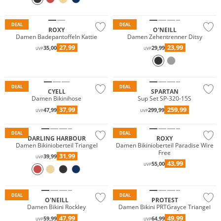
Nachhaltig
DEAL
DEAL
ROXY
O'NEILL
Damen Badepantoffeln Kattie
Damen Zehentrenner Ditsy
27,99
23,99
35,00
29,99
UVP
UVP
Mix & Match
DEAL
DEAL
Mix & Match
CYELL
SPARTAN
Damen Bikinihose
Sup Set SP-320-15S
Preis & Wert
Mix & Match
37,99
259,99
47,99
299,99
UVP
UVP
Nachhaltig
Nachhaltig
DEAL
DEAL
DARLING HARBOUR
ROXY
Damen Bikinioberteil Triangel
Damen Bikinioberteil Paradise Wire
Free
31,99
39,99
UVP
43,99
55,00
UVP
Nachhaltig
DEAL
DEAL
O'NEILL
PROTEST
Damen Bikini Rockley
Damen Bikini PRTGrayce Triangel
47,99
49,99
59,99
64,99
UVP
UVP