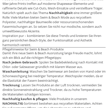
90er-Jahre Prints treffen auf moderne Shapewear-Elemente und
raffinierte Details wie Cut-Outs, Mesh-Einsätze und verstellbare Träger.
Natürlich spielt auch das Thema
Nachhaltigkeit
eine immer größere
Rolle: Viele Marken bieten Swim & Beach Mode aus recyceltem
Polyester, nachhaltiger Baumwolle oder ressourcenschonenden
Fasermischungen an. So setzen Sie nicht nur modische, sondern auch
umweltbewusste Akzente.
Inspiration pur – kombinieren Sie diese Trends und kreieren Sie Ihren
ganz persönlichen Beach-Style, der Funktionalität und Ästhetik
harmonisch vereint.
Pflegehinweise für Swim & Beach Produkte
Damit Ihre neue Swim & Beach Ausrüstung lange Freude macht, lohnt
sich ein Blick auf die richtigen Pflegetipps:
Nach jedem Gebrauch
: Spülen Sie Badebekleidung nach Kontakt mit
Chlor- oder Salzwasser gründlich mit klarem Wasser aus.
Waschanleitung
: Waschen Sie Swimwear am besten von Hand oder im
Schonwaschgang bei niedriger Temperatur. Weichspüler meiden, da er
die Elastizität der Fasern beeinträchtigt.
Trocknung
: Lassen Sie Produkte an der Luft trocknen, vermeiden Sie
direkte Sonneneinstrahlung und Trockner, da zu hohe Temperaturen
die Materialien schädigen können.
Nachhaltig kaufen & pflegen
: Viele Produkte in unserem
NACHHALTIG
-Sortiment bestehen aus recycelten Materialien. Achten