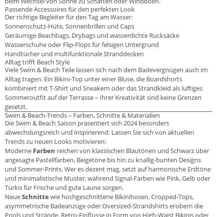
beim Wechsel von Sonne zu Schatten oder Windböen.
Passende Accessoires für den perfekten Look
Der richtige Begleiter für den Tag am Wasser:
Sonnenschutz-Hüte, Sonnenbrillen und Caps
Geräumige Beachbags, Drybags und wasserdichte Rucksäcke
Wasserschuhe oder Flip-Flops für felsigen Untergrund
Handtücher und multifunktionale Stranddecken
Alltag trifft Beach Style
Viele Swim & Beach Teile lassen sich nach dem Badevergnügen auch im
Alltag tragen. Ein Bikini-Top unter einer Bluse, die Boardshorts
kombiniert mit T-Shirt und Sneakern oder das Strandkleid als luftiges
Sommeroutfit auf der Terrasse – Ihrer Kreativität sind keine Grenzen
gesetzt.
Swim & Beach-Trends – Farben, Schnitte & Materialien
Die Swim & Beach Saison präsentiert sich 2024 besonders
abwechslungsreich und inspirierend. Lassen Sie sich von aktuellen
Trends zu neuen Looks motivieren:
Moderne
Farben
reichen von klassischen Blautönen und Schwarz über
angesagte Pastellfarben, Beigetöne bis hin zu knallig-bunten Designs
und Sommer-Prints. Wer es dezent mag, setzt auf harmonische Erdtöne
und minimalistische Muster, während Signal-Farben wie Pink, Gelb oder
Türkis für Frische und gute Laune sorgen.
Neue
Schnitte
wie hochgeschnittene Bikinihosen, Cropped-Tops,
asymmetrische Badeanzüge oder Oversized-Strandshirts erobern die
Pools und Strände. Retro-Einflüsse in Form von High-Waist Bikinis oder