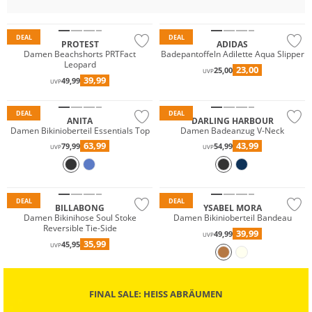
DEAL
DEAL
PROTEST
ADIDAS
Damen Beachshorts PRTFact
Badepantoffeln Adilette Aqua Slipper
Leopard
23,00
25,00
UVP
39,99
49,99
UVP
Mix & Match
Preis & Wert
DEAL
DEAL
ANITA
DARLING HARBOUR
Damen Bikinioberteil Essentials Top
Damen Badeanzug V-Neck
63,99
43,99
79,99
54,99
UVP
UVP
Mix & Match
Nachhaltig
Mix & Match
DEAL
DEAL
BILLABONG
YSABEL MORA
Damen Bikinihose Soul Stoke
Damen Bikinioberteil Bandeau
Reversible Tie-Side
39,99
49,99
UVP
35,99
45,95
UVP
FINAL SALE: HEISS ABRÄUMEN