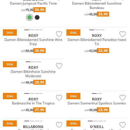
Damen Jumpsuit Pacific Time
Damen Bikinioberteil Sunshine
Bandeau
59,99
75,95
UVP
35,99
45,00
Mix & Match
Mix & Match
UVP
Nachhaltig
Nachhaltig
DEAL
DEAL
ROXY
ROXY
Damen Bikinioberteil Sunshine Wire
Damen Bikinioberteil Paradise Fixed
Free
Tri
Mix & Match
39,99
33,99
50,00
43,00
UVP
UVP
Nachhaltig
DEAL
ROXY
JETZT ENTDECKEN
Damen Bikinihose Sunshine
Moderate
29,99
38,00
UVP
DEAL
DEAL
ROXY
ROXY
Badetasche In The Tropics
Damen Sonnenhut Spotless Sunnies
27,99
23,99
35,00
30,00
UVP
UVP
DEAL
DEAL
BILLABONG
O'NEILL