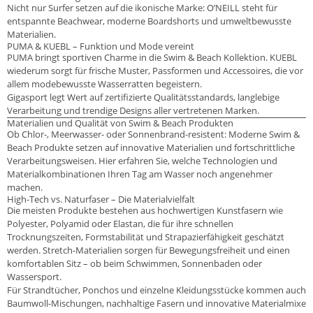
Nicht nur Surfer setzen auf die ikonische Marke: O’NEILL steht für
entspannte Beachwear, moderne Boardshorts und umweltbewusste
Materialien.
PUMA & KUEBL – Funktion und Mode vereint
PUMA bringt sportiven Charme in die Swim & Beach Kollektion. KUEBL
wiederum sorgt für frische Muster, Passformen und Accessoires, die vor
allem modebewusste Wasserratten begeistern.
Gigasport legt Wert auf zertifizierte Qualitätsstandards, langlebige
Verarbeitung und trendige Designs aller vertretenen Marken.
Materialien und Qualität von Swim & Beach Produkten
Ob Chlor-, Meerwasser- oder Sonnenbrand-resistent: Moderne Swim &
Beach Produkte setzen auf innovative Materialien und fortschrittliche
Verarbeitungsweisen. Hier erfahren Sie, welche Technologien und
Materialkombinationen Ihren Tag am Wasser noch angenehmer
machen.
High-Tech vs. Naturfaser – Die Materialvielfalt
Die meisten Produkte bestehen aus hochwertigen Kunstfasern wie
Polyester, Polyamid oder Elastan, die für ihre schnellen
Trocknungszeiten, Formstabilität und Strapazierfähigkeit geschätzt
werden. Stretch-Materialien sorgen für Bewegungsfreiheit und einen
komfortablen Sitz – ob beim Schwimmen, Sonnenbaden oder
Wassersport.
Für Strandtücher, Ponchos und einzelne Kleidungsstücke kommen auch
Baumwoll-Mischungen, nachhaltige Fasern und innovative Materialmixe