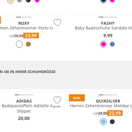
ROXY
FASHY
men Zehentrenner Porto IV
Baby Badeschuhe Sandale K
23,99
9,99
30,00
UVP
N SIE IN IHRER SCHUHGRÖSSE
Preis & Wert
DEAL
ADIDAS
QUIKSILVER
 Badepantoffeln Adilette Aqua
Herren Zehentrenner Molokai 
Slipper
22,99
28,00
UVP
20,00
tig