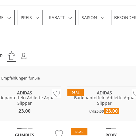
BE
PREIS
RABATT
SAISON
BESONDER
T:
 Empfehlungen für Sie
ADIDAS
ADIDAS
DEAL
depantoffeln Adilette Aqua
Badepantoffeln Adilette Aqua
Slipper
Slipper
23,00
23,00
25,00
UVP
tig
DEAL
GUMBIES
ROXY