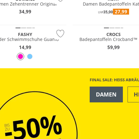
men Zehentrenner Original
Damen Badepantoffeln Kat
34,99
27,99
35,00
UVP
FASHY
CROCS
der Schwimmschuhe Guamo
Badepantoffeln Crocband™ 
14,99
59,99
FINAL SALE: HEISS ABR
DAMEN
H
OUTDOOR