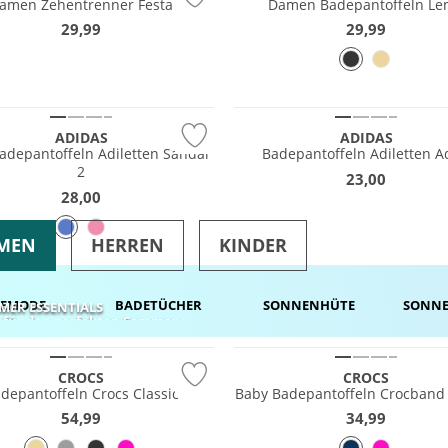
amen Zehentrenner Festa
Damen Badepantoffeln L
29,99
29,99
ADIDAS
ADIDAS
adepantoffeln Adiletten Sandal
Badepantoffeln Adiletten 
2
23,00
28,00
MEN
HERREN
KINDER
E­MODE
BADE­­TÜCHER
SONNEN­­HÜT
E
SONNEN
MER ESSENTIALS
s für den perfekten Sommer
CROCS
CROCS
depantoffeln Crocs Classic
Baby Badepantoffeln Crocband 
54,99
34,99