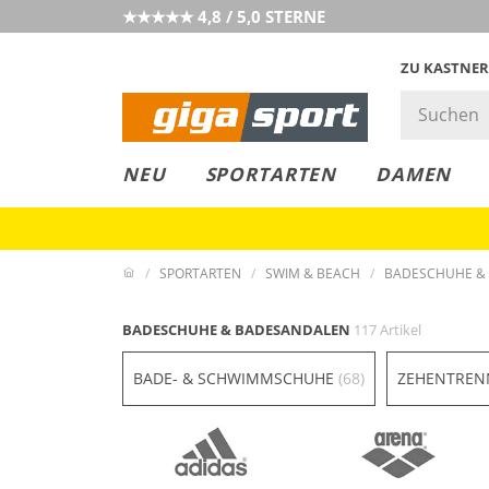
★★★★★ 4,8 / 5,0 STERNE
ZU KASTNER
GIGAGREEN
GIGASTYLE
FAHRRAD­
CLICK &
CLICK &
NEU
SPORTARTEN
DAMEN
LEASING
COLLECT
RESERVE
SPORTARTEN
SWIM & BEACH
BADESCHUHE &
BADESCHUHE & BADESANDALEN
117 Artikel
BADE- & SCHWIMMSCHUHE
(68)
ZEHENTRE