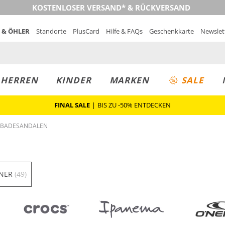
KOSTENLOSER VERSAND* & RÜCKVERSAND
 & ÖHLER
Standorte
PlusCard
Hilfe & FAQs
Geschenkkarte
Newslet
MUST-HAVE
PREIS & WERT
SALE
HERREN
KINDER
MARKEN
SALE
FINAL SALE
|
BIS ZU -50% ENTDECKEN
 BADESANDALEN
NNER
(49)