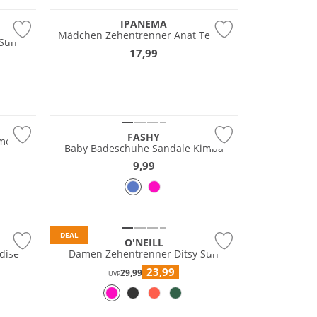
IPANEMA
Mädchen Zehentrenner Anat Temas
 Sun
17,99
FASHY
eme
Baby Badeschuhe Sandale Kimba
9,99
DEAL
O'NEILL
dise
Damen Zehentrenner Ditsy Sun
23,99
29,99
UVP
Nachhaltig