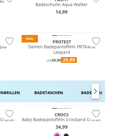
eme
Badeschuhe Aqua Walker
14,99
DEAL
PROTEST
Aqua
Damen Badepantoffeln PRTKaisa
Leopard
29,99
39,99
UVP
­­BRILLEN
BADE­­TASCHEN
BADE­SCHUHE
KLEIDE
CROCS
Cruiser
Baby Badepantoffeln Crocband Cruiser
34,99