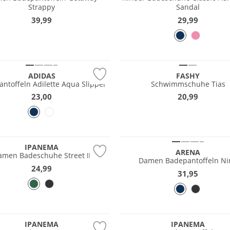
Strappy
Sandal
39,99
29,99
ADIDAS
FASHY
ntoffeln Adilette Aqua Slipper
Schwimmschuhe Tias
23,00
20,99
tig
IPANEMA
ARENA
amen Badeschuhe Street II
Damen Badepantoffeln Ni
24,99
31,95
tig
IPANEMA
IPANEMA