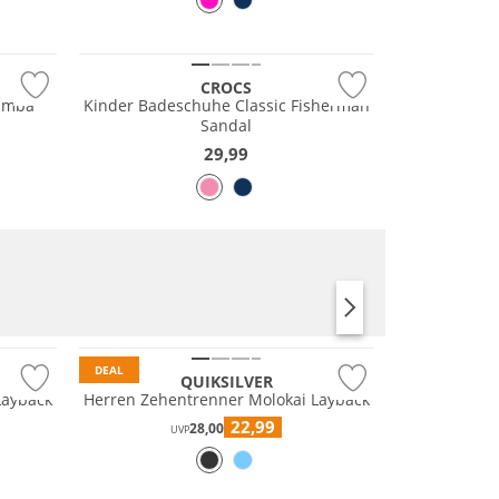
CROCS
imba
Kinder Badeschuhe Classic Fisherman
Sandal
29,99
Preis & Wert
DEAL
QUIKSILVER
Layback
Herren Zehentrenner Molokai Layback
22,99
28,00
UVP
Nachhaltig