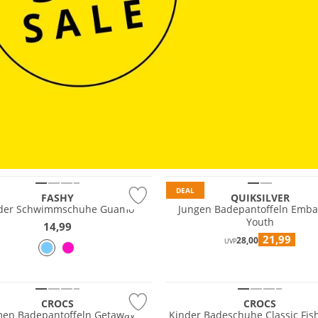
DEAL
FASHY
QUIKSILVER
der Schwimmschuhe Guamo
Jungen Badepantoffeln Emba
Youth
14,99
21,99
28,00
UVP
CROCS
CROCS
en Badepantoffeln Getaway
Kinder Badeschuhe Classic Fi