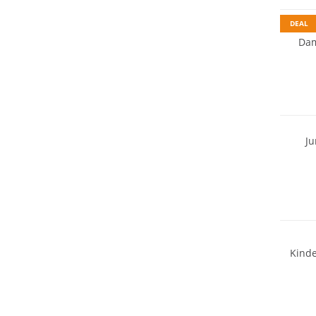
DEAL
Dam
Nachhal
J
Kinde
Nachhal