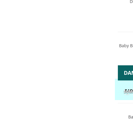
D
Baby B
DA
BAD
SUM
Alle
Ba