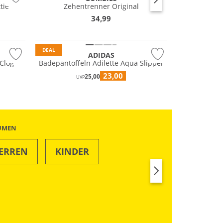
tie
Zehentrenner Original
34,99
DEAL
ADIDAS
Clog
Badepantoffeln Adilette Aqua Slipper
23,00
25,00
UVP
ÄUMEN
ERREN
KINDER
SWIM & BEACH
RUN