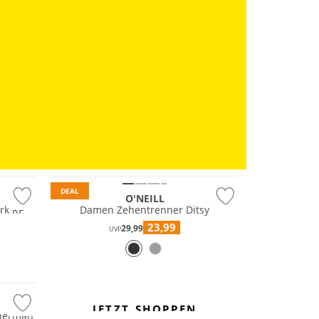
Nachhaltig
DEAL
O'NEILL
rk RF
Damen Zehentrenner Ditsy
23,99
29,99
UVP
JETZT SHOPPEN
sherman