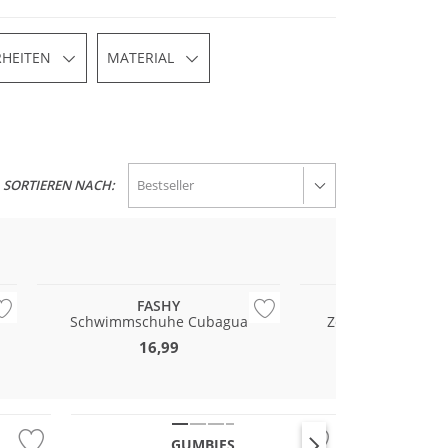
HEITEN
MATERIAL
SORTIEREN NACH:
FASHY
CROCS
Schwimmschuhe Cubagua
Zehentrenner Cro
16,99
34,99
Nachhaltig
GUMBIES