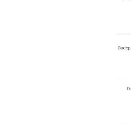
Badepa
Nachhal
D
Nachhal