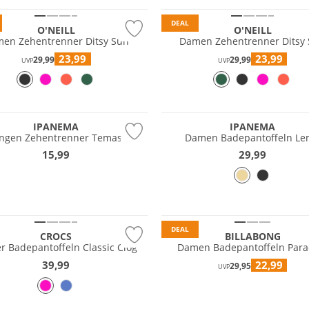
DEAL
O'NEILL
O'NEILL
en Zehentrenner Ditsy Sun
Damen Zehentrenner Ditsy
23,99
23,99
29,99
29,99
UVP
UVP
tig
IPANEMA
IPANEMA
ungen Zehentrenner Temas
Damen Badepantoffeln L
15,99
29,99
DEAL
CROCS
BILLABONG
r Badepantoffeln Classic Clog
Damen Badepantoffeln Para
39,99
22,99
29,95
UVP
tig