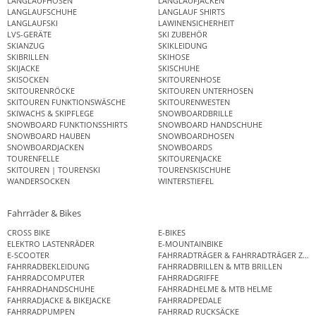
LANGLAUFHOSEN
LANGLAUFJACKEN
LANGLAUFSCHUHE
LANGLAUF SHIRTS
LANGLAUFSKI
LAWINENSICHERHEIT
LVS-GERÄTE
SKI ZUBEHÖR
SKIANZUG
SKIKLEIDUNG
SKIBRILLEN
SKIHOSE
SKIJACKE
SKISCHUHE
SKISOCKEN
SKITOURENHOSE
SKITOURENRÖCKE
SKITOUREN UNTERHOSEN
SKITOUREN FUNKTIONSWÄSCHE
SKITOURENWESTEN
SKIWACHS & SKIPFLEGE
SNOWBOARDBRILLE
SNOWBOARD FUNKTIONSSHIRTS
SNOWBOARD HANDSCHUHE
SNOWBOARD HAUBEN
SNOWBOARDHOSEN
SNOWBOARDJACKEN
SNOWBOARDS
TOURENFELLE
SKITOURENJACKE
SKITOUREN | TOURENSKI
TOURENSKISCHUHE
WANDERSOCKEN
WINTERSTIEFEL
Fahrräder & Bikes
CROSS BIKE
E-BIKES
ELEKTRO LASTENRÄDER
E-MOUNTAINBIKE
E-SCOOTER
FAHRRADTRÄGER & FAHRRADTRÄGER ZUB
FAHRRADBEKLEIDUNG
FAHRRADBRILLEN & MTB BRILLEN
FAHRRADCOMPUTER
FAHRRADGRIFFE
FAHRRADHANDSCHUHE
FAHRRADHELME & MTB HELME
FAHRRADJACKE & BIKEJACKE
FAHRRADPEDALE
FAHRRADPUMPEN
FAHRRAD RUCKSÄCKE