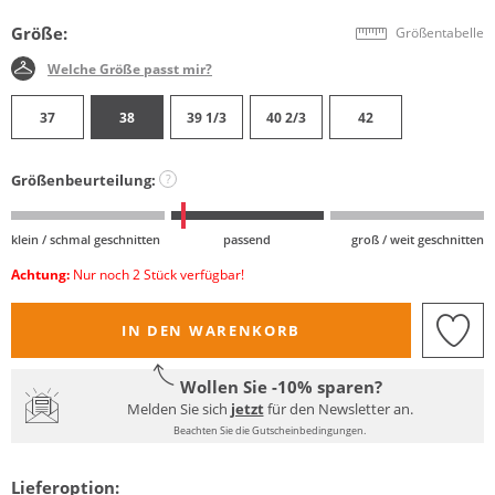
Größe:
Größentabelle
Welche Größe passt mir?
37
38
39 1/3
40 2/3
42
Größenbeurteilung:
?
klein / schmal geschnitten
passend
groß / weit geschnitten
Achtung:
Nur noch 2 Stück verfügbar!
IN DEN WARENKORB
Wollen Sie -10% sparen?
Melden Sie sich
jetzt
für den Newsletter an.
Beachten Sie die Gutscheinbedingungen.
Lieferoption: