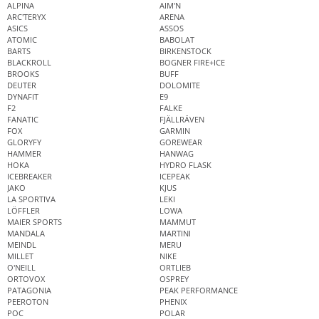
ALPINA
AIM'N
ARC'TERYX
ARENA
ASICS
ASSOS
ATOMIC
BABOLAT
BARTS
BIRKENSTOCK
BLACKROLL
BOGNER FIRE+ICE
BROOKS
BUFF
DEUTER
DOLOMITE
DYNAFIT
E9
F2
FALKE
FANATIC
FJÄLLRÄVEN
FOX
GARMIN
GLORYFY
GOREWEAR
HAMMER
HANWAG
HOKA
HYDRO FLASK
ICEBREAKER
ICEPEAK
JAKO
KJUS
LA SPORTIVA
LEKI
LÖFFLER
LOWA
MAIER SPORTS
MAMMUT
MANDALA
MARTINI
MEINDL
MERU
MILLET
NIKE
O'NEILL
ORTLIEB
ORTOVOX
OSPREY
PATAGONIA
PEAK PERFORMANCE
PEEROTON
PHENIX
POC
POLAR