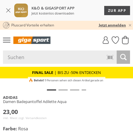
K&Ö & GIGASPORT APP
ZUR APP
Jetzt kostenlos downloaden
Pluscard Vorteile erhalten
30 TAGE RÜCKGABERECHT
Jetzt anmelden
GIGASTYLE
FAHRRAD­
CLICK &
CLICK &
MUST-HAVE
LEASING
COLLECT
RESERVE
FINAL SALE
|
BIS ZU -50% ENTDECKEN
Beliebt!
9 Personen sehen sich diesen Artikel gerade an
ADIDAS
Damen Badepantoffel Adilette Aqua
23,00
inkl. Mwst zzgl.
Versandkosten
Farbe:
Rosa