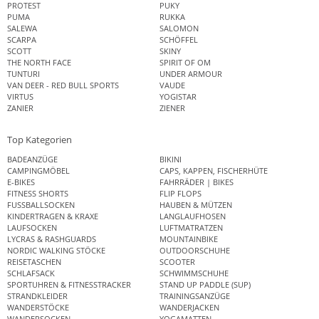
PROTEST
PUKY
PUMA
RUKKA
SALEWA
SALOMON
SCARPA
SCHÖFFEL
SCOTT
SKINY
THE NORTH FACE
SPIRIT OF OM
TUNTURI
UNDER ARMOUR
VAN DEER - RED BULL SPORTS
VAUDE
VIRTUS
YOGISTAR
ZANIER
ZIENER
Top Kategorien
BADEANZÜGE
BIKINI
CAMPINGMÖBEL
CAPS, KAPPEN, FISCHERHÜTE
E-BIKES
FAHRRÄDER | BIKES
FITNESS SHORTS
FLIP FLOPS
FUSSBALLSOCKEN
HAUBEN & MÜTZEN
KINDERTRAGEN & KRAXE
LANGLAUFHOSEN
LAUFSOCKEN
LUFTMATRATZEN
LYCRAS & RASHGUARDS
MOUNTAINBIKE
NORDIC WALKING STÖCKE
OUTDOORSCHUHE
REISETASCHEN
SCOOTER
SCHLAFSACK
SCHWIMMSCHUHE
SPORTUHREN & FITNESSTRACKER
STAND UP PADDLE (SUP)
STRANDKLEIDER
TRAININGSANZÜGE
WANDERSTÖCKE
WANDERJACKEN
WANDERSOCKEN
YOGAMATTEN