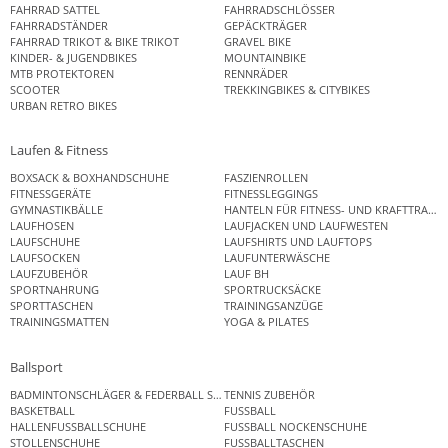
FAHRRAD SATTEL
FAHRRADSCHLÖSSER
FAHRRADSTÄNDER
GEPÄCKTRÄGER
FAHRRAD TRIKOT & BIKE TRIKOT
GRAVEL BIKE
KINDER- & JUGENDBIKES
MOUNTAINBIKE
MTB PROTEKTOREN
RENNRÄDER
SCOOTER
TREKKINGBIKES & CITYBIKES
URBAN RETRO BIKES
Laufen & Fitness
BOXSACK & BOXHANDSCHUHE
FASZIENROLLEN
FITNESSGERÄTE
FITNESSLEGGINGS
GYMNASTIKBÄLLE
HANTELN FÜR FITNESS- UND KRAFTTRAINI
LAUFHOSEN
LAUFJACKEN UND LAUFWESTEN
LAUFSCHUHE
LAUFSHIRTS UND LAUFTOPS
LAUFSOCKEN
LAUFUNTERWÄSCHE
LAUFZUBEHÖR
LAUF BH
SPORTNAHRUNG
SPORTRUCKSÄCKE
SPORTTASCHEN
TRAININGSANZÜGE
TRAININGSMATTEN
YOGA & PILATES
Ballsport
BADMINTONSCHLÄGER & FEDERBALL SETS
TENNIS ZUBEHÖR
BASKETBALL
FUSSBALL
HALLENFUSSBALLSCHUHE
FUSSBALL NOCKENSCHUHE
STOLLENSCHUHE
FUSSBALLTASCHEN