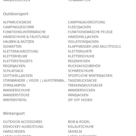
Outdoorsport
ALPINRUCKSÄCKE
CAMPINGAUSRÜSTUNG
CAMPINGGESCHIRR
FLEECEJACKEN
FUNKTIONSUNTERWÄSCHE
FUNKTIONSWÄSCHE PFLEGE
HANDSCHUHE & FÄUSTLINGE
HARDSHELLJACKEN
HAUBEN & MÜTZEN
ISOLATIONSJACKEN
ISOMATTEN
KLAPPMESSER UND MULTITOOLS
KLETTERAUSRÜSTUNG
KLETTERGURTE
KLETTERHELME
KLETTERSCHUHE
KLETTERSTEIGSETS
REGENHOSEN
REGENJACKEN
RUCKSACKZUBEHÖR
SCHLAFSACK
SCHNEESCHUHE
SOFTSHELLJACKEN
SPORTLICHE WINTERJACKEN
STIRNBÄNDER | VISOR | LAUFSTIRNBAND
TAGESRUCKSÄCKE
STIRNLAMPEN
TREKKINGRUCKSÄCKE
WANDERSCHUHE
WANDERSOCKEN
WANDERSTÖCKE
WINDJACKEN
WINTERSTIEFEL
ZIP OFF HOSEN
Wintersport
OUTDOOR ACCESSOIRES
BOB & RODEL
EISHOCKEY AUSRÜSTUNG
EISLAUFSCHUHE
HARSCHEISEN
SKIHELM