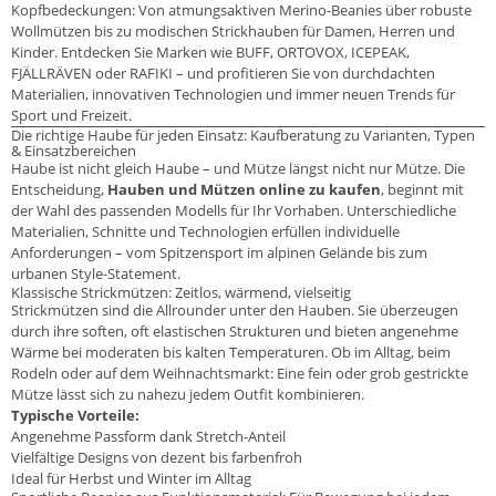
Kopfbedeckungen: Von atmungsaktiven Merino-Beanies über robuste
Wollmützen bis zu modischen Strickhauben für Damen, Herren und
Kinder. Entdecken Sie Marken wie BUFF, ORTOVOX, ICEPEAK,
FJÄLLRÄVEN oder RAFIKI – und profitieren Sie von durchdachten
Materialien, innovativen Technologien und immer neuen Trends für
Sport und Freizeit.
Die richtige Haube für jeden Einsatz: Kaufberatung zu Varianten, Typen
& Einsatzbereichen
Haube ist nicht gleich Haube – und Mütze längst nicht nur Mütze. Die
Entscheidung,
Hauben und Mützen online zu kaufen
, beginnt mit
der Wahl des passenden Modells für Ihr Vorhaben. Unterschiedliche
Materialien, Schnitte und Technologien erfüllen individuelle
Anforderungen – vom Spitzensport im alpinen Gelände bis zum
urbanen Style-Statement.
Klassische Strickmützen: Zeitlos, wärmend, vielseitig
Strickmützen sind die Allrounder unter den Hauben. Sie überzeugen
durch ihre soften, oft elastischen Strukturen und bieten angenehme
Wärme bei moderaten bis kalten Temperaturen. Ob im Alltag, beim
Rodeln oder auf dem Weihnachtsmarkt: Eine fein oder grob gestrickte
Mütze lässt sich zu nahezu jedem Outfit kombinieren.
Typische Vorteile:
Angenehme Passform dank Stretch-Anteil
Vielfältige Designs von dezent bis farbenfroh
Ideal für Herbst und Winter im Alltag