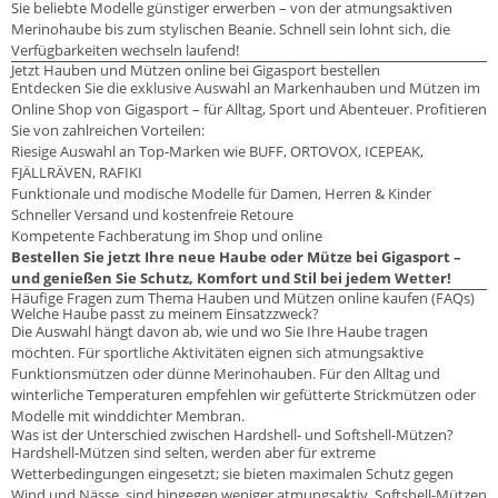
Sie beliebte Modelle günstiger erwerben – von der atmungsaktiven
Merinohaube bis zum stylischen Beanie. Schnell sein lohnt sich, die
Verfügbarkeiten wechseln laufend!
Jetzt Hauben und Mützen online bei Gigasport bestellen
Entdecken Sie die exklusive Auswahl an Markenhauben und Mützen im
Online Shop von Gigasport – für Alltag, Sport und Abenteuer. Profitieren
Sie von zahlreichen Vorteilen:
Riesige Auswahl an Top-Marken wie BUFF, ORTOVOX, ICEPEAK,
FJÄLLRÄVEN, RAFIKI
Funktionale und modische Modelle für Damen, Herren & Kinder
Schneller Versand und kostenfreie Retoure
Kompetente Fachberatung im Shop und online
Bestellen Sie jetzt Ihre neue Haube oder Mütze bei Gigasport –
und genießen Sie Schutz, Komfort und Stil bei jedem Wetter!
Häufige Fragen zum Thema Hauben und Mützen online kaufen (FAQs)
Welche Haube passt zu meinem Einsatzzweck?
Die Auswahl hängt davon ab, wie und wo Sie Ihre Haube tragen
möchten. Für sportliche Aktivitäten eignen sich atmungsaktive
Funktionsmützen oder dünne Merinohauben. Für den Alltag und
winterliche Temperaturen empfehlen wir gefütterte Strickmützen oder
Modelle mit winddichter Membran.
Was ist der Unterschied zwischen Hardshell- und Softshell-Mützen?
Hardshell-Mützen sind selten, werden aber für extreme
Wetterbedingungen eingesetzt; sie bieten maximalen Schutz gegen
Wind und Nässe, sind hingegen weniger atmungsaktiv. Softshell-Mützen