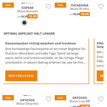
PATAGONIA
DEAL
DEAL
ICEPEAK
Mütze Brodeo
Mütze Bommel
39,99
50,00
UVP
19,99
24,99
UVP
OPTIMAL GEPFLEGT HÄLT LÄNGER
Daunenjacken richtig waschen und trocknen
Pillin
lange 
Eine hochwertige Daunenjacke ist ein treuer Begleiter für
Mit der
Outdoor-Aktivitäten und kalte Tage. Damit sie lange
Outdoo
warm, leicht und funktional bleibt, ist die richtige Pflege
Pilling
unerlässlich. In diesem Beitrag erfahren Sie, wie Sie Ihre
entsta
Daunenjacke waschen, trocknen und imprägnieren. Mit
unseren Tipps zur Daunenjackenpflege sind Sie bestens
WEITERLESEN
WEI
auf die kalte Jahreszeit vorbereitet.
Merino
Merino
Nachhaltig
Nachhaltig
ORTOVOX
DEAL
DEAL
ORTOVOX
Mütze Cozy RIB
Mütze Deep Knit
34,99
50,00
UVP