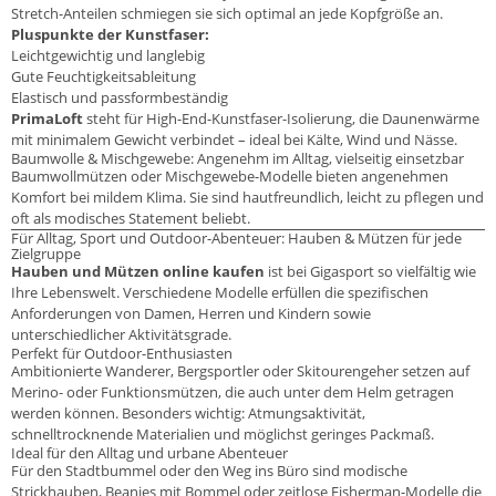
Stretch-Anteilen schmiegen sie sich optimal an jede Kopfgröße an.
Pluspunkte der Kunstfaser:
Leichtgewichtig und langlebig
Gute Feuchtigkeitsableitung
Elastisch und passformbeständig
PrimaLoft
steht für High-End-Kunstfaser-Isolierung, die Daunenwärme
mit minimalem Gewicht verbindet – ideal bei Kälte, Wind und Nässe.
Baumwolle & Mischgewebe: Angenehm im Alltag, vielseitig einsetzbar
Baumwollmützen oder Mischgewebe-Modelle bieten angenehmen
Komfort bei mildem Klima. Sie sind hautfreundlich, leicht zu pflegen und
oft als modisches Statement beliebt.
Für Alltag, Sport und Outdoor-Abenteuer: Hauben & Mützen für jede
Zielgruppe
Hauben und Mützen online kaufen
ist bei Gigasport so vielfältig wie
Ihre Lebenswelt. Verschiedene Modelle erfüllen die spezifischen
Anforderungen von Damen, Herren und Kindern sowie
unterschiedlicher Aktivitätsgrade.
Perfekt für Outdoor-Enthusiasten
Ambitionierte Wanderer, Bergsportler oder Skitourengeher setzen auf
Merino- oder Funktionsmützen, die auch unter dem Helm getragen
werden können. Besonders wichtig: Atmungsaktivität,
schnelltrocknende Materialien und möglichst geringes Packmaß.
Ideal für den Alltag und urbane Abenteuer
Für den Stadtbummel oder den Weg ins Büro sind modische
Strickhauben, Beanies mit Bommel oder zeitlose Fisherman-Modelle die