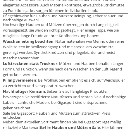
elegantes Accessoire. Auch Materialkontraste, etwa grobe Strickmütze
zu Funktionsjacke, sorgen für einen individuellen Look.
Pflegehinweise für Hauben und Mützen: Reinigung, Lebensdauer und
nachhaltige Auswahl
Hochwertige Hauben und Mützen überzeugen durch Langlebigkeit –
vorausgesetzt, sie werden richtig gepflegt. Hier einige Tipps, wie Sie
möglichst lange Freude an Ihrer Kopfbedeckung haben:
Waschanleitung beachten
: Naturmaterialien wie Merino oder reine
Wolle sollten im Wollwaschgang und mit speziellem Waschmittel
gereinigt werden. Synthetikmützen sind pflegeleichter und meist
maschinenwaschbar.
Lufttrocknen statt Trockner
: Mützen und Hauben behalten länger
Form und Funktion, wenn sie nach dem Waschen an der Luft liegend
getrocknet werden.
Pilling vermeiden
: Bei Wollhauben empfiehlt es sich, auf Weichspüler
zu verzichten und sie separat zu waschen.
Nachhaltiger Konsum
: Setzen Sie auf langlebige Produkte,
bevorzugen Sie zertifizierte Naturfasern und achten Sie auf nachhaltige
Labels – zahlreiche Modelle bei Gigasport sind entsprechend
gekennzeichnet.
Sale bei Gigasport: Hauben und Mützen zum attraktiven Preis
entdecken
Neben dem aktuellen Sortiment finden Sie bei Gigasport regelmäßig
reduzierte Markenartikel im
Hauben und Mützen Sale
. Hier können