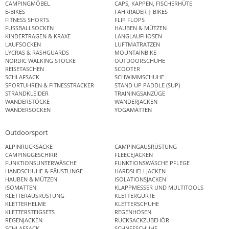
CAMPINGMÖBEL
CAPS, KAPPEN, FISCHERHÜTE
E-BIKES
FAHRRÄDER | BIKES
FITNESS SHORTS
FLIP FLOPS
FUSSBALLSOCKEN
HAUBEN & MÜTZEN
KINDERTRAGEN & KRAXE
LANGLAUFHOSEN
LAUFSOCKEN
LUFTMATRATZEN
LYCRAS & RASHGUARDS
MOUNTAINBIKE
NORDIC WALKING STÖCKE
OUTDOORSCHUHE
REISETASCHEN
SCOOTER
SCHLAFSACK
SCHWIMMSCHUHE
SPORTUHREN & FITNESSTRACKER
STAND UP PADDLE (SUP)
STRANDKLEIDER
TRAININGSANZÜGE
WANDERSTÖCKE
WANDERJACKEN
WANDERSOCKEN
YOGAMATTEN
Outdoorsport
ALPINRUCKSÄCKE
CAMPINGAUSRÜSTUNG
CAMPINGGESCHIRR
FLEECEJACKEN
FUNKTIONSUNTERWÄSCHE
FUNKTIONSWÄSCHE PFLEGE
HANDSCHUHE & FÄUSTLINGE
HARDSHELLJACKEN
HAUBEN & MÜTZEN
ISOLATIONSJACKEN
ISOMATTEN
KLAPPMESSER UND MULTITOOLS
KLETTERAUSRÜSTUNG
KLETTERGURTE
KLETTERHELME
KLETTERSCHUHE
KLETTERSTEIGSETS
REGENHOSEN
REGENJACKEN
RUCKSACKZUBEHÖR
SCHLAFSACK
SCHNEESCHUHE