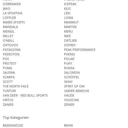
ICEBREAKER
ICEPEAK
JAKO
KJUS
LA SPORTIVA
LEKI
LÖFFLER
LOWA
MAIER SPORTS
MAMMUT
MANDALA
MARTINI
MEINDL
MERU
MILLET
NIKE
O'NEILL
ORTLIEB
ORTOVOX
OSPREY
PATAGONIA
PEAK PERFORMANCE
PEEROTON
PHENIX
POC
POLAR
PROTEST
PUKY
PUMA
RUKKA
SALEWA
SALOMON
SCARPA
SCHÖFFEL
SCOTT
SKINY
THE NORTH FACE
SPIRIT OF OM
TUNTURI
UNDER ARMOUR
VAN DEER - RED BULL SPORTS
VAUDE
VIRTUS
YOGISTAR
ZANIER
ZIENER
Top Kategorien
BADEANZÜGE
BIKINI