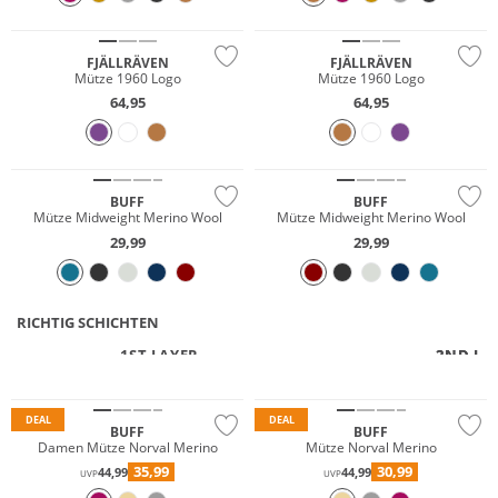
NEU
NEU
FJÄLLRÄVEN
FJÄLLRÄVEN
Mütze 1960 Logo
Mütze 1960 Logo
NEU
NEU
64,95
64,95
Merino
Merino
Nachhaltig
Nachhaltig
BUFF
BUFF
Mütze Midweight Merino Wool
Mütze Midweight Merino Wool
29,99
29,99
RICHTIG SCHICHTEN
Merino
Merino
1ST LAYER
2ND LA
2ND LA
Nachhaltig
Nachhaltig
DEAL
DEAL
BUFF
BUFF
Damen Mütze Norval Merino
Mütze Norval Merino
35,99
30,99
44,99
44,99
UVP
UVP
NEU