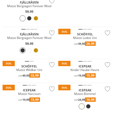
FJÄLLRÄVEN
JETZT ENTDECKEN
Mütze Bergtagen Forever Wool
59,95
NEU
Nachhaltig
Nachhaltig
DEAL
FJÄLLRÄVEN
SCHÖFFEL
Mütze Bergtagen Forever Wool
Mütze Lodos Uni
59,95
26,99
39,95
UVP
Nachhaltig
Preis & Wert
DEAL
DEAL
SCHÖFFEL
ICEPEAK
Mütze Wildkar Uni
Kinder Haube Havre
33,99
15,99
49,95
19,99
UVP
UVP
Preis & Wert
Preis & Wert
DEAL
DEAL
ICEPEAK
ICEPEAK
Mütze Harcourt
Mütze Bommel
15,99
16,99
19,99
24,99
UVP
UVP
Preis & Wert
Nachhaltig