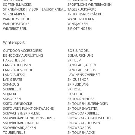
SOFTSHELLJACKEN
SPORTLICHE WINTERJACKEN
STIRNBÄNDER | VISOR | LAUFSTIRNBAND
TAGESRUCKSÄCKE
STIRNLAMPEN
TREKKINGRUCKSÄCKE
WANDERSCHUHE
WANDERSOCKEN
WANDERSTÖCKE
WINDJACKEN
WINTERSTIEFEL
ZIP OFF HOSEN
Wintersport
OUTDOOR ACCESSOIRES
BOB & RODEL
EISHOCKEY AUSRÜSTUNG
EISLAUFSCHUHE
HARSCHEISEN
SKIHELM
LANGLAUFHOSEN
LANGLAUFJACKEN
LANGLAUFSCHUHE
LANGLAUF SHIRTS
LANGLAUFSKI
LAWINENSICHERHEIT
LVS-GERÄTE
SKI ZUBEHÖR
SKIANZUG
SKIKLEIDUNG
SKIBRILLEN
SKIHOSE
SKIJACKE
SKISCHUHE
SKISOCKEN
SKITOURENHOSE
SKITOURENRÖCKE
SKITOUREN UNTERHOSEN
SKITOUREN FUNKTIONSWÄSCHE
SKITOURENWESTEN
SKIWACHS & SKIPFLEGE
SNOWBOARDBRILLE
SNOWBOARD FUNKTIONSSHIRTS
SNOWBOARD HANDSCHUHE
SNOWBOARD HAUBEN
SNOWBOARDHOSEN
SNOWBOARDJACKEN
SNOWBOARDS
TOURENFELLE
SKITOURENJACKE