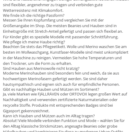
sind flexibler, angenehmer zu tragen und verbinden gute
Wetterresistenz mit Klimakomfort.
Wie finde ich die richtige Passform?
Messen Sie Ihren Kopfumfang und vergleichen Sie mit der
Größenangabe im Shop. Die meisten Beanies und Hauben sind in
Einheitsgröße mit Stretch-Anteil gefertigt und passen sich flexibel an.
Für Kinder gibt es spezielle Modelle mit passender Schnittführung.
Wie pflege ich meine Haube richtig?
Beachten Sie stets das Pflegeetikett. Wolle und Merino waschen Sie am
besten im Wollwaschgang, Kunstfaser-Modelle sind meist unkompliziert
in der Maschine zu reinigen. Vermeiden Sie hohe Temperaturen und
den Trockner, um die Form zu erhalten.
Sind Hauben aus Merinowolle nicht kratzig?
Moderne Merinohauben sind besonders fein und weich, da sie aus
hochwertigen Merinofasern gefertigt werden. Sie sind daher
hautsympathisch und eignen sich auch für empfindliche Personen.
Gibt es nachhaltige Hauben und Mützen im Sortiment?
Ja, viele Marken wie FJÄLLRÄVEN oder ORTOVOX legen großen Wert auf
Nachhaltigkeit und verwenden zertifizierte Naturmaterialien oder
recycelte Stoffe. Produkte mit entsprechenden Badges sind bei
Gigasport gekennzeichnet.
Kann ich Hauben und Mützen auch im Alltag tragen?
Absolut! Viele Modelle verbinden Funktion und Mode – wählen Sie für
den Alltag klassische Strickmützen, angesagte Beanies oder grobe
Häkelhauben und kombinieren Sie diese zu modernen Urban Outfits.