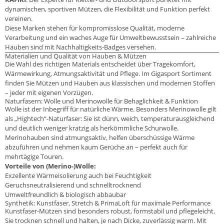
dynamischen, sportiven Mützen, die Flexibilität und Funktion perfekt
vereinen.
Diese Marken stehen für kompromisslose Qualität, moderne
Verarbeitung und ein waches Auge für Umweltbewusstsein – zahlreiche
Hauben sind mit Nachhaltigkeits-Badges versehen.
Materialien und Qualität von Hauben & Mützen
Die Wahl des richtigen Materials entscheidet über Tragekomfort,
Wärmewirkung, Atmungsaktivität und Pflege. Im Gigasport Sortiment
finden Sie Mützen und Hauben aus klassischen und modernen Stoffen
– jeder mit eigenen Vorzügen.
Naturfasern: Wolle und Merinowolle für Behaglichkeit & Funktion
Wolle ist der Inbegriff für natürliche Wärme. Besonders Merinowolle gilt
als „Hightech“-Naturfaser: Sie ist dünn, weich, temperaturausgleichend
und deutlich weniger kratzig als herkömmliche Schurwolle.
Merinohauben sind atmungsaktiv, helfen überschüssige Wärme
abzuführen und nehmen kaum Gerüche an – perfekt auch für
mehrtägige Touren.
Vorteile von (Merino-)Wolle:
Exzellente Wärmeisolierung auch bei Feuchtigkeit
Geruchsneutralisierend und schnelltrocknend
Umweltfreundlich & biologisch abbaubar
Synthetik: Kunstfaser, Stretch & PrimaLoft für maximale Performance
Kunstfaser-Mützen sind besonders robust, formstabil und pflegeleicht.
Sie trocknen schnell und halten, je nach Dicke, zuverlässig warm. Mit