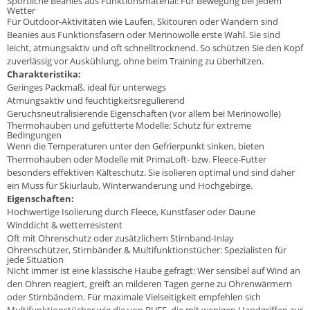
Sportliche Beanies aus Funktionsmaterial: Für Bewegung bei jedem
Wetter
Für Outdoor-Aktivitäten wie Laufen, Skitouren oder Wandern sind
Beanies aus Funktionsfasern oder Merinowolle erste Wahl. Sie sind
leicht, atmungsaktiv und oft schnelltrocknend. So schützen Sie den Kopf
zuverlässig vor Auskühlung, ohne beim Training zu überhitzen.
Charakteristika:
Geringes Packmaß, ideal für unterwegs
Atmungsaktiv und feuchtigkeitsregulierend
Geruchsneutralisierende Eigenschaften (vor allem bei Merinowolle)
Thermohauben und gefütterte Modelle: Schutz für extreme
Bedingungen
Wenn die Temperaturen unter den Gefrierpunkt sinken, bieten
Thermohauben oder Modelle mit PrimaLoft- bzw. Fleece-Futter
besonders effektiven Kälteschutz. Sie isolieren optimal und sind daher
ein Muss für Skiurlaub, Winterwanderung und Hochgebirge.
Eigenschaften:
Hochwertige Isolierung durch Fleece, Kunstfaser oder Daune
Winddicht & wetterresistent
Oft mit Ohrenschutz oder zusätzlichem Stirnband-Inlay
Ohrenschützer, Stirnbänder & Multifunktionstücher: Spezialisten für
jede Situation
Nicht immer ist eine klassische Haube gefragt: Wer sensibel auf Wind an
den Ohren reagiert, greift an milderen Tagen gerne zu Ohrenwärmern
oder Stirnbändern. Für maximale Vielseitigkeit empfehlen sich
Multifunktionstücher wie die von BUFF, die mit wenigen Handgriffen zur