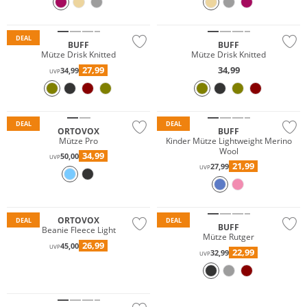
Nachhaltig
Nachhaltig
DEAL
BUFF
BUFF
Mütze Drisk Knitted
Mütze Drisk Knitted
27,99
34,99
34,99
UVP
Merino
Merino
Nachhaltig
Nachhaltig
DEAL
DEAL
ORTOVOX
BUFF
Mütze Pro
Kinder Mütze Lightweight Merino
Wool
34,99
50,00
UVP
21,99
27,99
UVP
Nachhaltig
Nachhaltig
ORTOVOX
DEAL
DEAL
BUFF
Beanie Fleece Light
Mütze Rutger
26,99
45,00
UVP
22,99
32,99
UVP
Nachhaltig