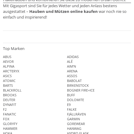
Mit Gigasport sind Sie für jedes Wetter und jeden Anlass bestens
ausgestattet –
Hauben und Mützen online kaufen
war noch nie so
einfach und inspirierend!
Top Marken
ABUS
ADIDAS
AEVOR
ALÉ
ALPINA
AIM'N
ARC'TERYX
ARENA
ASICS
ASSOS
ATOMIC
BABOLAT
BARTS
BIRKENSTOCK
BLACKROLL
BOGNER FIRE+ICE
BROOKS
BUFF
DEUTER
DOLOMITE
DYNAFIT
E9
F2
FALKE
FANATIC
FJÄLLRÄVEN
FOX
GARMIN
GLORYFY
GOREWEAR
HAMMER
HANWAG
HOKA
HYDRO FLASK