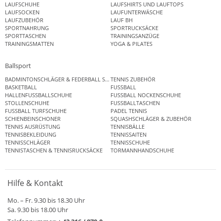
LAUFSCHUHE
LAUFSHIRTS UND LAUFTOPS
LAUFSOCKEN
LAUFUNTERWÄSCHE
LAUFZUBEHÖR
LAUF BH
SPORTNAHRUNG
SPORTRUCKSÄCKE
SPORTTASCHEN
TRAININGSANZÜGE
TRAININGSMATTEN
YOGA & PILATES
Ballsport
BADMINTONSCHLÄGER & FEDERBALL SETS
TENNIS ZUBEHÖR
BASKETBALL
FUSSBALL
HALLENFUSSBALLSCHUHE
FUSSBALL NOCKENSCHUHE
STOLLENSCHUHE
FUSSBALLTASCHEN
FUSSBALL TURFSCHUHE
PADEL TENNIS
SCHIENBEINSCHONER
SQUASHSCHLÄGER & ZUBEHÖR
TENNIS AUSRÜSTUNG
TENNISBÄLLE
TENNISBEKLEIDUNG
TENNISSAITEN
TENNISSCHLÄGER
TENNISSCHUHE
TENNISTASCHEN & TENNISRUCKSÄCKE
TORMANNHANDSCHUHE
Hilfe & Kontakt
Mo. – Fr. 9.30 bis 18.30 Uhr
Sa. 9.30 bis 18.00 Uhr