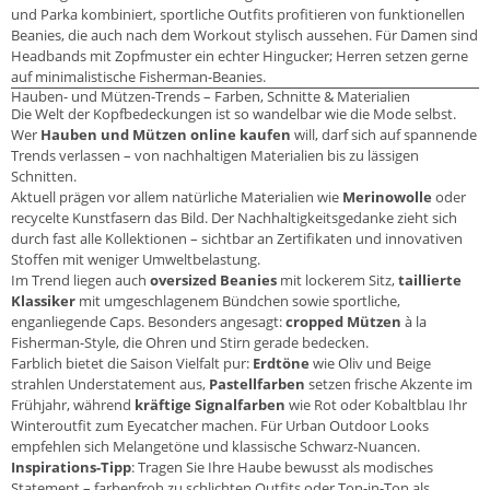
und Parka kombiniert, sportliche Outfits profitieren von funktionellen
Beanies, die auch nach dem Workout stylisch aussehen. Für Damen sind
Headbands mit Zopfmuster ein echter Hingucker; Herren setzen gerne
auf minimalistische Fisherman-Beanies.
Hauben- und Mützen-Trends – Farben, Schnitte & Materialien
Die Welt der Kopfbedeckungen ist so wandelbar wie die Mode selbst.
Wer
Hauben und Mützen online kaufen
will, darf sich auf spannende
Trends verlassen – von nachhaltigen Materialien bis zu lässigen
Schnitten.
Aktuell prägen vor allem natürliche Materialien wie
Merinowolle
oder
recycelte Kunstfasern das Bild. Der Nachhaltigkeitsgedanke zieht sich
durch fast alle Kollektionen – sichtbar an Zertifikaten und innovativen
Stoffen mit weniger Umweltbelastung.
Im Trend liegen auch
oversized Beanies
mit lockerem Sitz,
taillierte
Klassiker
mit umgeschlagenem Bündchen sowie sportliche,
enganliegende Caps. Besonders angesagt:
cropped Mützen
à la
Fisherman-Style, die Ohren und Stirn gerade bedecken.
Farblich bietet die Saison Vielfalt pur:
Erdtöne
wie Oliv und Beige
strahlen Understatement aus,
Pastellfarben
setzen frische Akzente im
Frühjahr, während
kräftige Signalfarben
wie Rot oder Kobaltblau Ihr
Winteroutfit zum Eyecatcher machen. Für Urban Outdoor Looks
empfehlen sich Melangetöne und klassische Schwarz-Nuancen.
Inspirations-Tipp
: Tragen Sie Ihre Haube bewusst als modisches
Statement – farbenfroh zu schlichten Outfits oder Ton-in-Ton als