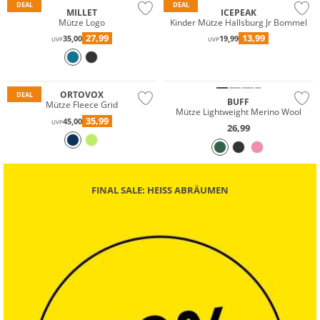
DEAL
DEAL
MILLET
ICEPEAK
Mütze Logo
Kinder Mütze Hallsburg Jr Bommel
27,99
13,99
35,00
19,99
UVP
UVP
Merino
Nachhaltig
Nachhaltig
ORTOVOX
DEAL
BUFF
Mütze Fleece Grid
Mütze Lightweight Merino Wool
35,99
45,00
UVP
26,99
FINAL SALE: HEISS ABRÄUMEN