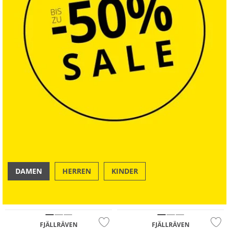
DAMEN
HERREN
KINDER
OUTDOOR
SWIM & BEACH
Nachhaltig
Nachhaltig
FJÄLLRÄVEN
FJÄLLRÄVEN