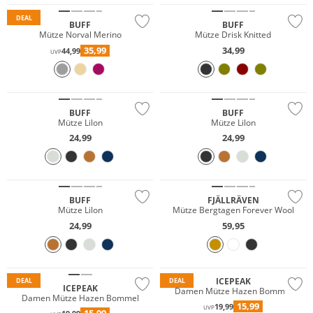
DEAL
BUFF
BUFF
Mütze Norval Merino
Mütze Drisk Knitted
35,99
34,99
44,99
UVP
Nachhaltig
Nachhaltig
BUFF
BUFF
Mütze Lilon
Mütze Lilon
24,99
24,99
Nachhaltig
Nachhaltig
BUFF
FJÄLLRÄVEN
Mütze Lilon
Mütze Bergtagen Forever Wool
24,99
59,95
Preis & Wert
Preis & Wert
ICEPEAK
DEAL
DEAL
ICEPEAK
Damen Mütze Hazen Bommel
Damen Mütze Hazen Bommel
15,99
19,99
UVP