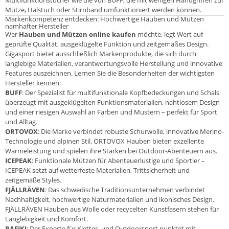
Mütze, Halstuch oder Stirnband umfunktioniert werden können.
Markenkompetenz entdecken: Hochwertige Hauben und Mützen
namhafter Hersteller
Wer
Hauben und Mützen online kaufen
möchte, legt Wert auf
geprüfte Qualität, ausgeklügelte Funktion und zeitgemäßes Design.
Gigasport bietet ausschließlich Markenprodukte, die sich durch
langlebige Materialien, verantwortungsvolle Herstellung und innovative
Features auszeichnen. Lernen Sie die Besonderheiten der wichtigsten
Hersteller kennen:
BUFF
: Der Spezialist für multifunktionale Kopfbedeckungen und Schals
überzeugt mit ausgeklügelten Funktionsmaterialien, nahtlosem Design
und einer riesigen Auswahl an Farben und Mustern – perfekt für Sport
und Alltag.
ORTOVOX
: Die Marke verbindet robuste Schurwolle, innovative Merino-
Technologie und alpinen Stil. ORTOVOX Hauben bieten exzellente
Wärmeleistung und spielen ihre Stärken bei Outdoor-Abenteuern aus.
ICEPEAK
: Funktionale Mützen für Abenteuerlustige und Sportler –
ICEPEAK setzt auf wetterfeste Materialien, Trittsicherheit und
zeitgemäße Styles.
FJÄLLRÄVEN
: Das schwedische Traditionsunternehmen verbindet
Nachhaltigkeit, hochwertige Naturmaterialien und ikonisches Design.
FJÄLLRÄVEN Hauben aus Wolle oder recycelten Kunstfasern stehen für
Langlebigkeit und Komfort.
RAFIKI
: Der Experte für Kletter- und Outdoorsport punktet mit