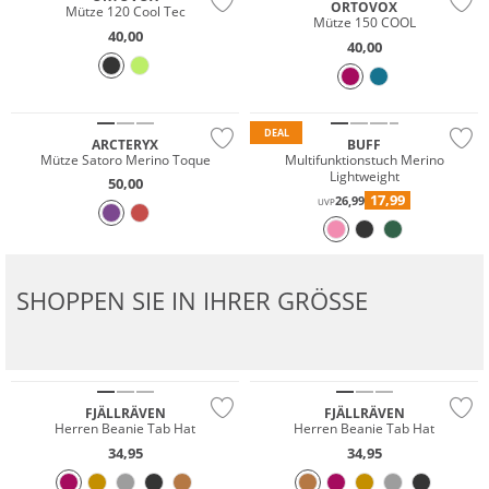
ORTOVOX
Mütze 120 Cool Tec
Mütze 150 COOL
40,00
40,00
Premium
Merino
Merino
Nachhaltig
DEAL
ARCTERYX
BUFF
Mütze Satoro Merino Toque
Multifunktionstuch Merino
Lightweight
50,00
17,99
26,99
UVP
SHOPPEN SIE IN IHRER GRÖSSE
NEU
Nachhaltig
Nachhaltig
FJÄLLRÄVEN
FJÄLLRÄVEN
Herren Beanie Tab Hat
Herren Beanie Tab Hat
34,95
34,95