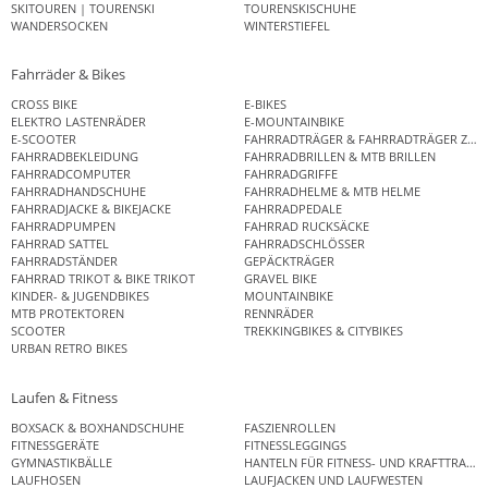
SKITOUREN | TOURENSKI
TOURENSKISCHUHE
WANDERSOCKEN
WINTERSTIEFEL
Fahrräder & Bikes
CROSS BIKE
E-BIKES
ELEKTRO LASTENRÄDER
E-MOUNTAINBIKE
E-SCOOTER
FAHRRADTRÄGER & FAHRRADTRÄGER ZUB
FAHRRADBEKLEIDUNG
FAHRRADBRILLEN & MTB BRILLEN
FAHRRADCOMPUTER
FAHRRADGRIFFE
FAHRRADHANDSCHUHE
FAHRRADHELME & MTB HELME
FAHRRADJACKE & BIKEJACKE
FAHRRADPEDALE
FAHRRADPUMPEN
FAHRRAD RUCKSÄCKE
FAHRRAD SATTEL
FAHRRADSCHLÖSSER
FAHRRADSTÄNDER
GEPÄCKTRÄGER
FAHRRAD TRIKOT & BIKE TRIKOT
GRAVEL BIKE
KINDER- & JUGENDBIKES
MOUNTAINBIKE
MTB PROTEKTOREN
RENNRÄDER
SCOOTER
TREKKINGBIKES & CITYBIKES
URBAN RETRO BIKES
Laufen & Fitness
BOXSACK & BOXHANDSCHUHE
FASZIENROLLEN
FITNESSGERÄTE
FITNESSLEGGINGS
GYMNASTIKBÄLLE
HANTELN FÜR FITNESS- UND KRAFTTRAINI
LAUFHOSEN
LAUFJACKEN UND LAUFWESTEN