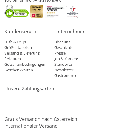
Telefonnummer:
+ 43 316 / 870-0
Kundenservice
Unternehmen
Hilfe & FAQs
Über uns
Größentabellen
Geschichte
Versand & Lieferung
Presse
Retouren
Job & Karriere
Gutscheinbedingungen
Standorte
Geschenkkarten
Newsletter
Gastronomie
Unsere Zahlungsarten
Mastercard
Visa
Diners
Applepay
Amazon
Paypal
Klarn
Gratis Versand* nach Österreich
Internationaler Versand