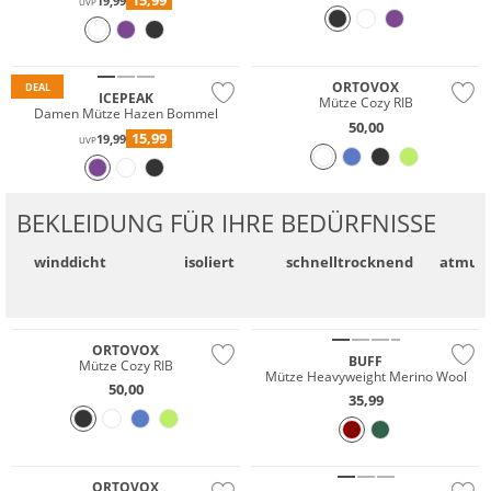
15,99
19,99
UVP
Merino
Preis & Wert
Nachhaltig
ORTOVOX
DEAL
ICEPEAK
Mütze Cozy RIB
Damen Mütze Hazen Bommel
50,00
15,99
19,99
UVP
BEKLEIDUNG FÜR IHRE BEDÜRFNISSE
winddicht
isoliert
schnell­trocknend
atmung
Merino
Merino
Nachhaltig
Nachhaltig
ORTOVOX
BUFF
Mütze Cozy RIB
Mütze Heavyweight Merino Wool
50,00
35,99
Merino
Merino
Nachhaltig
Nachhaltig
ORTOVOX