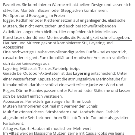
Favoriten. Sie kombinieren Wärme mit aktuellem Design und lassen sich
stilvoll zu Mänteln, Blazern oder Steppjacken kombinieren.
Für Sport und Bewegung im Freien
Jogger, Radfahrer oder Kletterer setzen auf enganliegende, elastische
Mützen, die nicht verrutschen und auch bei schweißtreibenden
Aktivitäten angenehm bleiben. Hier empfehlen sich Modelle aus
Kunstfaser oder dünner Merinowolle, die Feuchtigkeit schnell abgeben.
Hauben und Mützen gekonnt kombinieren: Stil, Layering und
Accessoires
Eine hochwertige Haube vervollständigt jedes Outfit – sei es sportlich,
casual oder elegant. Funktionalität und modischer Anspruch schließen
sich dabei keineswegs aus.
Layering: Mütze als Teil des Zwiebelprinzips
Gerade bei Outdoor-Aktivitäten ist das
Layering
entscheidend: Unter
einer wasserfesten Kapuze sorgt die atmungsaktive Merinohaube für
Klimakomfort, darüber schützt eine wetterfeste Jacke vor Wind und
Regen. Dünne Beanies passen unter Fahrrad- oder Skihelme und lassen
sich bei Bedarf einfach verstauen.
Accessoires: Perfekte Ergänzungen für Ihren Look
Mützen harmonieren optimal mit wärmenden Schals,
Multifunktionstüchern, Stirnbändern und Handschuhen. Farblich
abgestimmte Sets betonen Ihren Stil – ob Ton-in-Ton oder als gezielter
Farbakzent.
Alltag vs. Sport: Haube mit modischem Mehrwert
Im Alltag werden klassische Mützen gerne mit Casuallooks wie Jeans