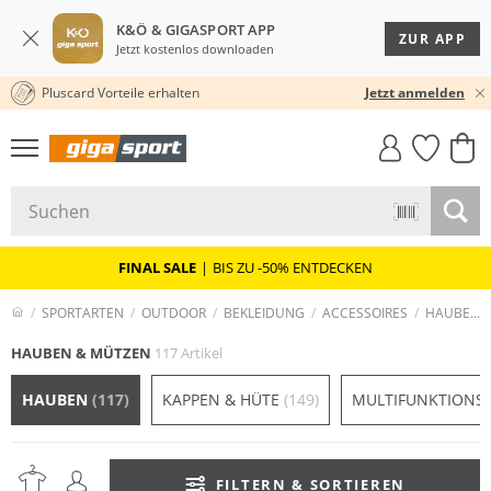
K&Ö & GIGASPORT APP
ZUR APP
Jetzt kostenlos downloaden
Pluscard Vorteile erhalten
★★★★★ 4,8 / 5,0 STERNE
Jetzt anmelden
GIGASTYLE
FAHRRAD­
CLICK &
CLICK &
MUST-HAVE
LEASING
COLLECT
RESERVE
FINAL SALE
|
BIS ZU -50% ENTDECKEN
SPORTARTEN
OUTDOOR
BEKLEIDUNG
ACCESSOIRES
HAUBEN & MÜTZEN
HAUBEN & MÜTZEN
117 Artikel
HAUBEN
(117)
KAPPEN & HÜTE
(149)
MULTIFUNKTIONS
FILTERN & SORTIEREN