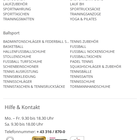
LAUFZUBEHÖR
LAUF BH
SPORTNAHRUNG
SPORTRUCKSÄCKE
SPORTTASCHEN
TRAININGSANZÜGE
TRAININGSMATTEN
YOGA & PILATES
Ballsport
BADMINTONSCHLÄGER & FEDERBALL SETS
TENNIS ZUBEHÖR
BASKETBALL
FUSSBALL
HALLENFUSSBALLSCHUHE
FUSSBALL NOCKENSCHUHE
STOLLENSCHUHE
FUSSBALLTASCHEN
FUSSBALL TURFSCHUHE
PADEL TENNIS
SCHIENBEINSCHONER
SQUASHSCHLÄGER & ZUBEHÖR
TENNIS AUSRÜSTUNG
TENNISBÄLLE
TENNISBEKLEIDUNG
TENNISSAITEN
TENNISSCHLÄGER
TENNISSCHUHE
TENNISTASCHEN & TENNISRUCKSÄCKE
TORMANNHANDSCHUHE
Hilfe & Kontakt
Mo. – Fr. 9.30 bis 18.30 Uhr
Sa. 9.30 bis 18.00 Uhr
Telefonnummer:
+ 43 316 / 870-0