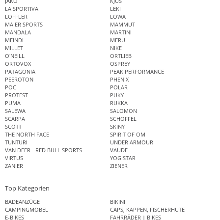
JAKO
KJUS
LA SPORTIVA
LEKI
LÖFFLER
LOWA
MAIER SPORTS
MAMMUT
MANDALA
MARTINI
MEINDL
MERU
MILLET
NIKE
O'NEILL
ORTLIEB
ORTOVOX
OSPREY
PATAGONIA
PEAK PERFORMANCE
PEEROTON
PHENIX
POC
POLAR
PROTEST
PUKY
PUMA
RUKKA
SALEWA
SALOMON
SCARPA
SCHÖFFEL
SCOTT
SKINY
THE NORTH FACE
SPIRIT OF OM
TUNTURI
UNDER ARMOUR
VAN DEER - RED BULL SPORTS
VAUDE
VIRTUS
YOGISTAR
ZANIER
ZIENER
Top Kategorien
BADEANZÜGE
BIKINI
CAMPINGMÖBEL
CAPS, KAPPEN, FISCHERHÜTE
E-BIKES
FAHRRÄDER | BIKES