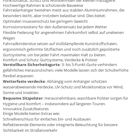
Funktionalität, Schutz und Wohlbefinden der kleinen Passagiere.
Hochwertige Rahmen & schützende Bauweise
Fahrradanhänger bestehen meist aus stabilen Aluminiumrahmen, die
besonders leicht, aber trotzdem belastbar sind. Dies bietet:
Optimalen Insassenschutz bei geringem Gewicht
Korrosionsresistenz für den Außeneinsatz bei jedem Wetter
Flexible Federung für angenehmen Fahrkomfort selbst auf unebenen
Wegen
Fahrradkindersitze setzen auf stoßdämpfende Kunststoffschalen,
ergonomisch geformte Sitzflächen und noch zusätzlich gepolsterte
Gurtsysteme, um bei jeder Fahrt maximalen Halt zu bieten.
Komfort und Schutz: Gurtsysteme, Verdecke & Polster
Verstellbare Sicherheitsgurte
: 3- bis 5-Punkt-Gurte verhindern
gefährliches Herausrutschen; viele Modelle lassen sich der Schulterhöhe
flexibel anpassen.
Wetterfeste verdecke
: Abhängig vom Anhänger schützen
wasserabweisende Verdecke, UV-Schutz und Moskitonetze vor Wind,
Sonne und Insekten.
Bequeme Sitzpolster
: Herausnehmbare, waschbare Polster sorgen für
Hygiene und Komfort – insbesondere auf längeren Touren.
Innovative Zusatzfeatures
Einige Modelle bieten Extras wie:
Schnellverschluss für einfaches Ein- und Ausbauen
Reflektierende Elemente oder integrierte Beleuchtung für bessere
Sichtbarkeit im Straßenverkehr