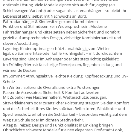
optimale Lösung. Viele Modelle eignen sich auch für Jogging (als
Schiebewagen-Variante) oder sogar als Lastenanhänger – so bleibt Ihr
Lebensstil aktiv, selbst mit Nachwuchs an Bord.
Fahrradanhänger & Kindersitze gekonnt kombinieren
Funktion und Stil müssen kein Widerspruch sein: Moderne
Fahrradanhänger und -sitze setzen neben Sicherheit und Komfort
gezielt auf ansprechendes Design, vielseitige Kombinierbarkeit und
clevere Ausstattung.
Layering: Kinder optimal geschützt, unabhängig vom Wetter
Egal, ob Sommerhitze oder kühle Frühlingsluft – mit durchdachtem
Layering sind Kinder im Anhänger oder Sitz stets richtig gekleidet:
Im Frühling/Herbst: Kuschelige Fleecejacken, Regenbekleidung und
wärmende Decken
Im Sommer: Atmungsaktive, leichte Kleidung, Kopfbedeckung und UV-
Schutz
Im Winter: Isolierende Overalls und extra Polsterungen
Passende Accessoires: Sicherheit & Komfort aufwerten
Mit Zubehör wie Flaschenhaltern, Wetterschutzüberzügen,
Sitzverkleinerern oder zusätzlicher Polsterung steigern Sie den Komfort
und die Sicherheit Ihres Kindes spürbar. Reflektoren, Blinklichter und
Speichenschutz erhöhen die Sichtbarkeit – besonders wichtig auf dem
Weg zur Schule oder im dichten Stadtverkehr.
Alltag & Freizeit: Design und Funktionalität in Einklang bringen
Ob schlichte schwarze Modelle für einen eleganten Großstadt-Look,