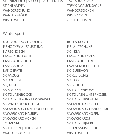
STIRNBÄNDER | VISOR | LAUFSTIRNBAND
TAGESRUCKSÄCKE
STIRNLAMPEN
TREKKINGRUCKSÄCKE
WANDERSCHUHE
WANDERSOCKEN
WANDERSTÖCKE
WINDJACKEN
WINTERSTIEFEL
ZIP OFF HOSEN
Wintersport
OUTDOOR ACCESSOIRES
BOB & RODEL
EISHOCKEY AUSRÜSTUNG
EISLAUFSCHUHE
HARSCHEISEN
SKIHELM
LANGLAUFHOSEN
LANGLAUFJACKEN
LANGLAUFSCHUHE
LANGLAUF SHIRTS
LANGLAUFSKI
LAWINENSICHERHEIT
LVS-GERÄTE
SKI ZUBEHÖR
SKIANZUG
SKIKLEIDUNG
SKIBRILLEN
SKIHOSE
SKIJACKE
SKISCHUHE
SKISOCKEN
SKITOURENHOSE
SKITOURENRÖCKE
SKITOUREN UNTERHOSEN
SKITOUREN FUNKTIONSWÄSCHE
SKITOURENWESTEN
SKIWACHS & SKIPFLEGE
SNOWBOARDBRILLE
SNOWBOARD FUNKTIONSSHIRTS
SNOWBOARD HANDSCHUHE
SNOWBOARD HAUBEN
SNOWBOARDHOSEN
SNOWBOARDJACKEN
SNOWBOARDS
TOURENFELLE
SKITOURENJACKE
SKITOUREN | TOURENSKI
TOURENSKISCHUHE
WANDERSOCKEN
WINTERSTIEFEL