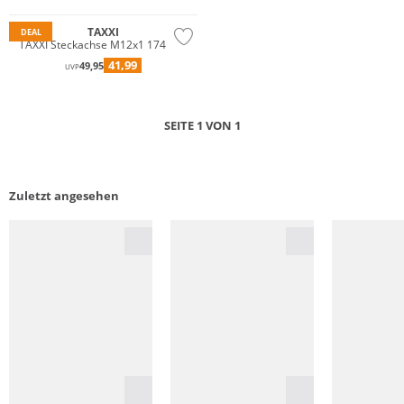
TAXXI
DEAL
TAXXI Steckachse M12x1 174 mm
41,99
49,95
UVP
SEITE 1 VON 1
Zuletzt angesehen