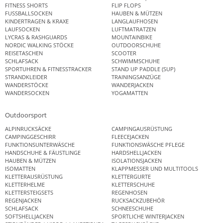
FITNESS SHORTS
FLIP FLOPS
FUSSBALLSOCKEN
HAUBEN & MÜTZEN
KINDERTRAGEN & KRAXE
LANGLAUFHOSEN
LAUFSOCKEN
LUFTMATRATZEN
LYCRAS & RASHGUARDS
MOUNTAINBIKE
NORDIC WALKING STÖCKE
OUTDOORSCHUHE
REISETASCHEN
SCOOTER
SCHLAFSACK
SCHWIMMSCHUHE
SPORTUHREN & FITNESSTRACKER
STAND UP PADDLE (SUP)
STRANDKLEIDER
TRAININGSANZÜGE
WANDERSTÖCKE
WANDERJACKEN
WANDERSOCKEN
YOGAMATTEN
Outdoorsport
ALPINRUCKSÄCKE
CAMPINGAUSRÜSTUNG
CAMPINGGESCHIRR
FLEECEJACKEN
FUNKTIONSUNTERWÄSCHE
FUNKTIONSWÄSCHE PFLEGE
HANDSCHUHE & FÄUSTLINGE
HARDSHELLJACKEN
HAUBEN & MÜTZEN
ISOLATIONSJACKEN
ISOMATTEN
KLAPPMESSER UND MULTITOOLS
KLETTERAUSRÜSTUNG
KLETTERGURTE
KLETTERHELME
KLETTERSCHUHE
KLETTERSTEIGSETS
REGENHOSEN
REGENJACKEN
RUCKSACKZUBEHÖR
SCHLAFSACK
SCHNEESCHUHE
SOFTSHELLJACKEN
SPORTLICHE WINTERJACKEN