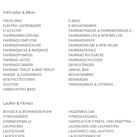
Fahrräder & Bikes
CROSS BIKE
E-BIKES
ELEKTRO LASTENRÄDER
E-MOUNTAINBIKE
E-SCOOTER
FAHRRADTRÄGER & FAHRRADTRÄGER ZUB
FAHRRADBEKLEIDUNG
FAHRRADBRILLEN & MTB BRILLEN
FAHRRADCOMPUTER
FAHRRADGRIFFE
FAHRRADHANDSCHUHE
FAHRRADHELME & MTB HELME
FAHRRADJACKE & BIKEJACKE
FAHRRADPEDALE
FAHRRADPUMPEN
FAHRRAD RUCKSÄCKE
FAHRRAD SATTEL
FAHRRADSCHLÖSSER
FAHRRADSTÄNDER
GEPÄCKTRÄGER
FAHRRAD TRIKOT & BIKE TRIKOT
GRAVEL BIKE
KINDER- & JUGENDBIKES
MOUNTAINBIKE
MTB PROTEKTOREN
RENNRÄDER
SCOOTER
TREKKINGBIKES & CITYBIKES
URBAN RETRO BIKES
Laufen & Fitness
BOXSACK & BOXHANDSCHUHE
FASZIENROLLEN
FITNESSGERÄTE
FITNESSLEGGINGS
GYMNASTIKBÄLLE
HANTELN FÜR FITNESS- UND KRAFTTRAINI
LAUFHOSEN
LAUFJACKEN UND LAUFWESTEN
LAUFSCHUHE
LAUFSHIRTS UND LAUFTOPS
LAUFSOCKEN
LAUFUNTERWÄSCHE