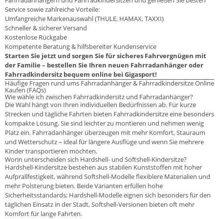
Service sowie zahlreiche Vorteile:
Umfangreiche Markenauswahl (THULE, HAMAX, TAXXI)
Schneller & sicherer Versand
Kostenlose Rückgabe
Kompetente Beratung & hilfsbereiter Kundenservice
Starten Sie jetzt und sorgen Sie für sicheres Fahrvergnügen mit
der Familie – bestellen Sie Ihren neuen Fahrradanhänger oder
Fahrradkindersitz bequem online bei Gigasport!
Häufige Fragen rund ums Fahrradanhänger & Fahrradkindersitze Online
Kaufen (FAQs)
Wie wähle ich zwischen Fahrradkindersitz und Fahrradanhänger?
Die Wahl hängt von Ihren individuellen Bedürfnissen ab. Für kurze
Strecken und tägliche Fahrten bieten Fahrradkindersitze eine besonders
kompakte Lösung. Sie sind leichter zu montieren und nehmen wenig
Platz ein. Fahrradanhänger überzeugen mit mehr Komfort, Stauraum
und Wetterschutz – ideal für längere Ausflüge und wenn Sie mehrere
Kinder transportieren möchten.
Worin unterscheiden sich Hardshell- und Softshell-Kindersitze?
Hardshell-Kindersitze bestehen aus stabilen Kunststoffen mit hoher
Aufprallfestigkeit, während Softshell-Modelle flexiblere Materialien und
mehr Polsterung bieten. Beide Varianten erfüllen hohe
Sicherheitsstandards; Hardshell-Modelle eignen sich besonders für den
täglichen Einsatz in der Stadt, Softshell-Versionen bieten oft mehr
Komfort für lange Fahrten.