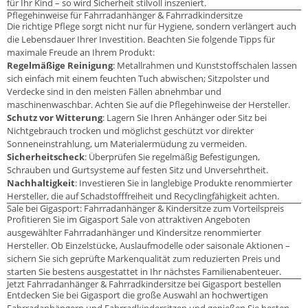
für Ihr Kind – so wird Sicherheit stilvoll inszeniert.
Pflegehinweise für Fahrradanhänger & Fahrradkindersitze
Die richtige Pflege sorgt nicht nur für Hygiene, sondern verlängert auch
die Lebensdauer Ihrer Investition. Beachten Sie folgende Tipps für
maximale Freude an Ihrem Produkt:
Regelmäßige Reinigung
: Metallrahmen und Kunststoffschalen lassen
sich einfach mit einem feuchten Tuch abwischen; Sitzpolster und
Verdecke sind in den meisten Fällen abnehmbar und
maschinenwaschbar. Achten Sie auf die Pflegehinweise der Hersteller.
Schutz vor Witterung
: Lagern Sie Ihren Anhänger oder Sitz bei
Nichtgebrauch trocken und möglichst geschützt vor direkter
Sonneneinstrahlung, um Materialermüdung zu vermeiden.
Sicherheitscheck
: Überprüfen Sie regelmäßig Befestigungen,
Schrauben und Gurtsysteme auf festen Sitz und Unversehrtheit.
Nachhaltigkeit
: Investieren Sie in langlebige Produkte renommierter
Hersteller, die auf Schadstofffreiheit und Recyclingfähigkeit achten.
Sale bei Gigasport: Fahrradanhänger & Kindersitze zum Vorteilspreis
Profitieren Sie im Gigasport Sale von attraktiven Angeboten
ausgewählter Fahrradanhänger und Kindersitze renommierter
Hersteller. Ob Einzelstücke, Auslaufmodelle oder saisonale Aktionen –
sichern Sie sich geprüfte Markenqualität zum reduzierten Preis und
starten Sie bestens ausgestattet in Ihr nächstes Familienabenteuer.
Jetzt Fahrradanhänger & Fahrradkindersitze bei Gigasport bestellen
Entdecken Sie bei Gigasport die große Auswahl an hochwertigen
Fahrradanhängern und Fahrradkindersitzen und genießen Sie besten