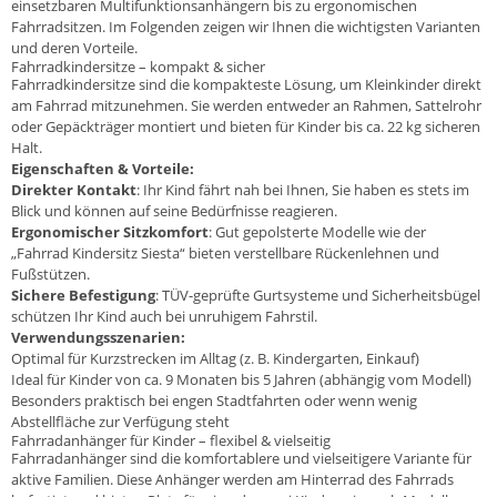
einsetzbaren Multifunktionsanhängern bis zu ergonomischen
Fahrradsitzen. Im Folgenden zeigen wir Ihnen die wichtigsten Varianten
und deren Vorteile.
Fahrradkindersitze – kompakt & sicher
Fahrradkindersitze sind die kompakteste Lösung, um Kleinkinder direkt
am Fahrrad mitzunehmen. Sie werden entweder an Rahmen, Sattelrohr
oder Gepäckträger montiert und bieten für Kinder bis ca. 22 kg sicheren
Halt.
Eigenschaften & Vorteile:
Direkter Kontakt
: Ihr Kind fährt nah bei Ihnen, Sie haben es stets im
Blick und können auf seine Bedürfnisse reagieren.
Ergonomischer Sitzkomfort
: Gut gepolsterte Modelle wie der
„Fahrrad Kindersitz Siesta“ bieten verstellbare Rückenlehnen und
Fußstützen.
Sichere Befestigung
: TÜV-geprüfte Gurtsysteme und Sicherheitsbügel
schützen Ihr Kind auch bei unruhigem Fahrstil.
Verwendungsszenarien:
Optimal für Kurzstrecken im Alltag (z. B. Kindergarten, Einkauf)
Ideal für Kinder von ca. 9 Monaten bis 5 Jahren (abhängig vom Modell)
Besonders praktisch bei engen Stadtfahrten oder wenn wenig
Abstellfläche zur Verfügung steht
Fahrradanhänger für Kinder – flexibel & vielseitig
Fahrradanhänger sind die komfortablere und vielseitigere Variante für
aktive Familien. Diese Anhänger werden am Hinterrad des Fahrrads