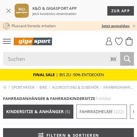
K&Ö & GIGASPORT APP
ZUR APP
Jetzt kostenlos downloaden
Pluscard Vorteile erhalten
30 TAGE RÜCKGABERECHT
Jetzt anmelden
GIGASTYLE
FAHRRAD­
CLICK &
CLICK &
MUST-HAVE
LEASING
COLLECT
RESERVE
FINAL SALE
|
BIS ZU -50% ENTDECKEN
SPORTARTEN
BIKE
AUSRÜSTUNG & ZUBEHÖR
FAHRRADANHÄNGER & FAHRRADKINDERSITZE
FAHRRADANHÄNGER & FAHRRADKINDERSITZE
5 Artikel
KINDERSITZE & ANHÄNGER
(5)
FAHRRADHELME
(222)
F
FILTERN & SORTIEREN