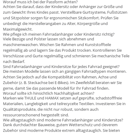
Worauf muss ich bei der Passform achten?
Achten Sie darauf, dass der Kindersitz oder Anhänger zur Größe und
zum Gewicht Ihres Kindes passt. Verstellbare Gurtsysteme, Fußstützen
und Sitzpolster sorgen für ergonomischen Sitzkomfort. Prüfen Sie
unbedingt die Herstellerangaben zu Alter, Körpergröße und
Maximalgewicht.
Wie pflege ich meinen Fahrradanhänger oder Kindersitz richtig?
Viele Bezüge und Polster lassen sich abnehmen und
maschinenwaschen. Wischen Sie Rahmen und Kunststoffteile
regelmäßig ab und lagern Sie das Produkt trocken. Kontrollieren Sie
Verschlüsse und Gurte regelmäßig und schmieren Sie mechanische Teile
nach Bedarf.
Sind Fahrradanhänger und Kindersitze für jedes Fahrrad geeignet?
Die meisten Modelle lassen sich an gängigen Fahrradtypen montieren.
Achten Sie jedoch auf die Kompatibilität von Rahmen, Achse und
Zubehör (z. B. Steckachse bei E-Bikes). Im Zweifelsfall beraten wir Sie
gerne, damit Sie das passende Modell für Ihr Fahrrad finden.
Worauf sollte ich hinsichtlich Nachhaltigkeit achten?
Marken wie THULE und HAMAX setzen auf geprüfte, schadstofffreie
Materialien, Langlebigkeit und teilrecycelte Textilien. Investieren Sie in
Qualitätsprodukte, die nicht nur robust, sondern auch
ressourcenschonend hergestellt sind.
Wie alltagstauglich sind moderne Fahrradanhänger und Kindersitze?
Dank durchdachter Bauweise, gutem Wetterschutz und cleverem
Zubehör sind moderne Produkte extrem alltagstauglich. Sie bieten