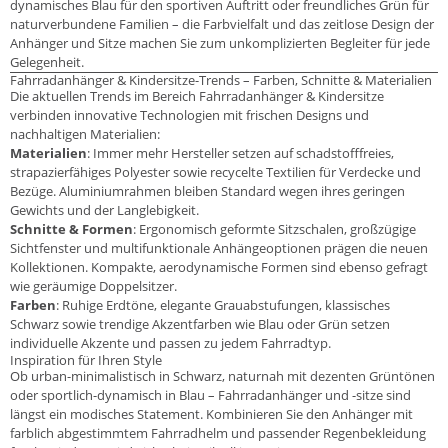
dynamisches Blau für den sportiven Auftritt oder freundliches Grün für
naturverbundene Familien – die Farbvielfalt und das zeitlose Design der
Anhänger und Sitze machen Sie zum unkomplizierten Begleiter für jede
Gelegenheit.
Fahrradanhänger & Kindersitze-Trends – Farben, Schnitte & Materialien
Die aktuellen Trends im Bereich Fahrradanhänger & Kindersitze
verbinden innovative Technologien mit frischen Designs und
nachhaltigen Materialien:
Materialien
: Immer mehr Hersteller setzen auf schadstofffreies,
strapazierfähiges Polyester sowie recycelte Textilien für Verdecke und
Bezüge. Aluminiumrahmen bleiben Standard wegen ihres geringen
Gewichts und der Langlebigkeit.
Schnitte & Formen
: Ergonomisch geformte Sitzschalen, großzügige
Sichtfenster und multifunktionale Anhängeoptionen prägen die neuen
Kollektionen. Kompakte, aerodynamische Formen sind ebenso gefragt
wie geräumige Doppelsitzer.
Farben
: Ruhige Erdtöne, elegante Grauabstufungen, klassisches
Schwarz sowie trendige Akzentfarben wie Blau oder Grün setzen
individuelle Akzente und passen zu jedem Fahrradtyp.
Inspiration für Ihren Style
Ob urban-minimalistisch in Schwarz, naturnah mit dezenten Grüntönen
oder sportlich-dynamisch in Blau – Fahrradanhänger und -sitze sind
längst ein modisches Statement. Kombinieren Sie den Anhänger mit
farblich abgestimmtem Fahrradhelm und passender Regenbekleidung