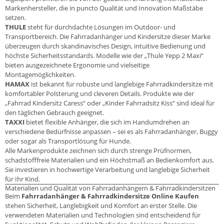
Markenhersteller, die in puncto Qualität und Innovation Maßstäbe
setzen.
THULE
steht für durchdachte Lösungen im Outdoor- und
Transportbereich. Die Fahrradanhänger und Kindersitze dieser Marke
überzeugen durch skandinavisches Design, intuitive Bedienung und
höchste Sicherheitsstandards. Modelle wie der „Thule Yepp 2 Maxi“
bieten ausgezeichnete Ergonomie und vielseitige
Montagemöglichkeiten.
HAMAX
ist bekannt für robuste und langlebige Fahrradkindersitze mit
komfortabler Polsterung und cleveren Details. Produkte wie der
„Fahrrad Kindersitz Caress“ oder „Kinder Fahrradsitz Kiss“ sind ideal für
den täglichen Gebrauch geeignet.
TAXXI
bietet flexible Anhänger, die sich im Handumdrehen an
verschiedene Bedürfnisse anpassen – sei es als Fahrradanhänger, Buggy
oder sogar als Transportlösung für Hunde.
Alle Markenprodukte zeichnen sich durch strenge Prüfnormen,
schadstofffreie Materialien und ein Höchstmaß an Bedienkomfort aus.
Sie investieren in hochwertige Verarbeitung und langlebige Sicherheit
für Ihr Kind.
Materialien und Qualität von Fahrradanhängern & Fahrradkindersitzen
Beim
Fahrradanhänger & Fahrradkindersitze Online Kaufen
stehen Sicherheit, Langlebigkeit und Komfort an erster Stelle. Die
verwendeten Materialien und Technologien sind entscheidend für