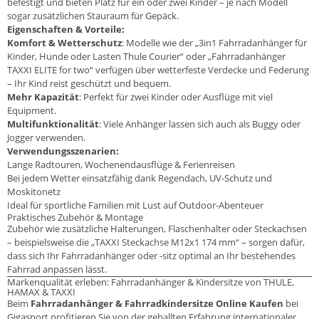
befestigt und bieten Platz für ein oder zwei Kinder – je nach Modell
sogar zusätzlichen Stauraum für Gepäck.
Eigenschaften & Vorteile:
Komfort & Wetterschutz
: Modelle wie der „3in1 Fahrradanhänger für
Kinder, Hunde oder Lasten Thule Courier“ oder „Fahrradanhänger
TAXXI ELITE for two“ verfügen über wetterfeste Verdecke und Federung
– Ihr Kind reist geschützt und bequem.
Mehr Kapazität
: Perfekt für zwei Kinder oder Ausflüge mit viel
Equipment.
Multifunktionalität
: Viele Anhänger lassen sich auch als Buggy oder
Jogger verwenden.
Verwendungsszenarien:
Lange Radtouren, Wochenendausflüge & Ferienreisen
Bei jedem Wetter einsatzfähig dank Regendach, UV-Schutz und
Moskitonetz
Ideal für sportliche Familien mit Lust auf Outdoor-Abenteuer
Praktisches Zubehör & Montage
Zubehör wie zusätzliche Halterungen, Flaschenhalter oder Steckachsen
– beispielsweise die „TAXXI Steckachse M12x1 174 mm“ – sorgen dafür,
dass sich Ihr Fahrradanhänger oder -sitz optimal an Ihr bestehendes
Fahrrad anpassen lässt.
Markenqualität erleben: Fahrradanhänger & Kindersitze von THULE,
HAMAX & TAXXI
Beim
Fahrradanhänger & Fahrradkindersitze Online Kaufen
bei
Gigasport profitieren Sie von der geballten Erfahrung internationaler