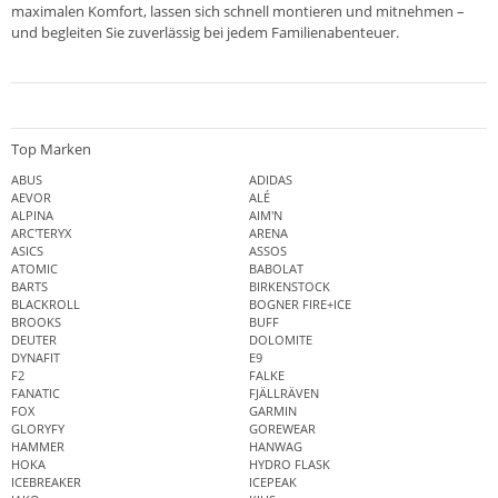
maximalen Komfort, lassen sich schnell montieren und mitnehmen –
und begleiten Sie zuverlässig bei jedem Familienabenteuer.
Top Marken
ABUS
ADIDAS
AEVOR
ALÉ
ALPINA
AIM'N
ARC'TERYX
ARENA
ASICS
ASSOS
ATOMIC
BABOLAT
BARTS
BIRKENSTOCK
BLACKROLL
BOGNER FIRE+ICE
BROOKS
BUFF
DEUTER
DOLOMITE
DYNAFIT
E9
F2
FALKE
FANATIC
FJÄLLRÄVEN
FOX
GARMIN
GLORYFY
GOREWEAR
HAMMER
HANWAG
HOKA
HYDRO FLASK
ICEBREAKER
ICEPEAK