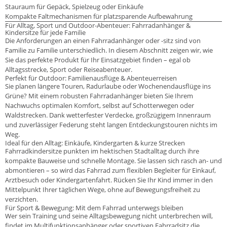
Stauraum für Gepäck, Spielzeug oder Einkäufe
Kompakte Faltmechanismen für platzsparende Aufbewahrung
Für Alltag, Sport und Outdoor-Abenteuer: Fahrradanhänger &
Kindersitze für jede Familie
Die Anforderungen an einen Fahrradanhänger oder -sitz sind von
Familie zu Familie unterschiedlich. In diesem Abschnitt zeigen wir, wie
Sie das perfekte Produkt für Ihr Einsatzgebiet finden – egal ob
Alltagsstrecke, Sport oder Reiseabenteuer.
Perfekt für Outdoor: Familienausflüge & Abenteuerreisen
Sie planen längere Touren, Radurlaube oder Wochenendausflüge ins
Grüne? Mit einem robusten Fahrradanhänger bieten Sie Ihrem
Nachwuchs optimalen Komfort, selbst auf Schotterwegen oder
Waldstrecken. Dank wetterfester Verdecke, großzügigem Innenraum
und zuverlässiger Federung steht langen Entdeckungstouren nichts im
Weg.
Ideal für den Alltag: Einkäufe, Kindergarten & kurze Strecken
Fahrradkindersitze punkten im hektischen Stadtalltag durch ihre
kompakte Bauweise und schnelle Montage. Sie lassen sich rasch an- und
abmontieren – so wird das Fahrrad zum flexiblen Begleiter für Einkauf,
Arztbesuch oder Kindergartenfahrt. Rücken Sie Ihr Kind immer in den
Mittelpunkt Ihrer täglichen Wege, ohne auf Bewegungsfreiheit zu
verzichten.
Für Sport & Bewegung: Mit dem Fahrrad unterwegs bleiben
Wer sein Training und seine Alltagsbewegung nicht unterbrechen will,
findet im Multifunktionsanhänger oder sportiven Fahrradsitz die