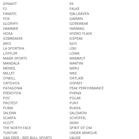
DYNAFIT
E9
F2
FALKE
FANATIC
FJÄLLRÄVEN
FOX
GARMIN
GLORYFY
GOREWEAR
HAMMER
HANWAG
HOKA
HYDRO FLASK
ICEBREAKER
ICEPEAK
JAKO
KJUS
LA SPORTIVA
LEKI
LÖFFLER
LOWA
MAIER SPORTS
MAMMUT
MANDALA
MARTINI
MEINDL
MERU
MILLET
NIKE
O'NEILL
ORTLIEB
ORTOVOX
OSPREY
PATAGONIA
PEAK PERFORMANCE
PEEROTON
PHENIX
POC
POLAR
PROTEST
PUKY
PUMA
RUKKA
SALEWA
SALOMON
SCARPA
SCHÖFFEL
SCOTT
SKINY
THE NORTH FACE
SPIRIT OF OM
TUNTURI
UNDER ARMOUR
VAN DEER - RED BULL SPORTS
VAUDE