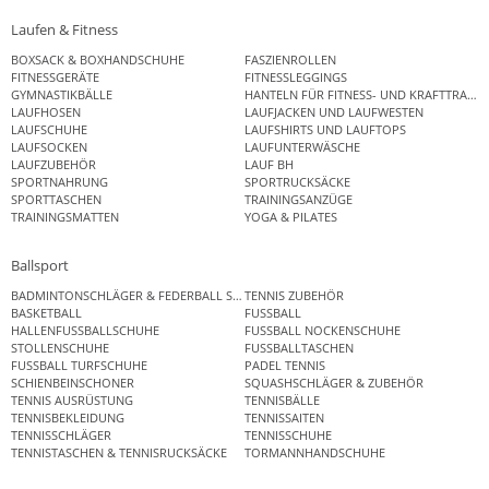
Laufen & Fitness
BOXSACK & BOXHANDSCHUHE
FASZIENROLLEN
FITNESSGERÄTE
FITNESSLEGGINGS
GYMNASTIKBÄLLE
HANTELN FÜR FITNESS- UND KRAFTTRAINI
LAUFHOSEN
LAUFJACKEN UND LAUFWESTEN
LAUFSCHUHE
LAUFSHIRTS UND LAUFTOPS
LAUFSOCKEN
LAUFUNTERWÄSCHE
LAUFZUBEHÖR
LAUF BH
SPORTNAHRUNG
SPORTRUCKSÄCKE
SPORTTASCHEN
TRAININGSANZÜGE
TRAININGSMATTEN
YOGA & PILATES
Ballsport
BADMINTONSCHLÄGER & FEDERBALL SETS
TENNIS ZUBEHÖR
BASKETBALL
FUSSBALL
HALLENFUSSBALLSCHUHE
FUSSBALL NOCKENSCHUHE
STOLLENSCHUHE
FUSSBALLTASCHEN
FUSSBALL TURFSCHUHE
PADEL TENNIS
SCHIENBEINSCHONER
SQUASHSCHLÄGER & ZUBEHÖR
TENNIS AUSRÜSTUNG
TENNISBÄLLE
TENNISBEKLEIDUNG
TENNISSAITEN
TENNISSCHLÄGER
TENNISSCHUHE
TENNISTASCHEN & TENNISRUCKSÄCKE
TORMANNHANDSCHUHE