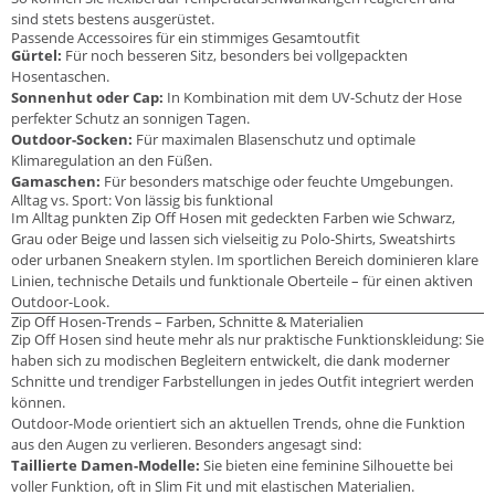
sind stets bestens ausgerüstet.
Passende Accessoires für ein stimmiges Gesamtoutfit
Gürtel:
Für noch besseren Sitz, besonders bei vollgepackten
Hosentaschen.
Sonnenhut oder Cap:
In Kombination mit dem UV-Schutz der Hose
perfekter Schutz an sonnigen Tagen.
Outdoor-Socken:
Für maximalen Blasenschutz und optimale
Klimaregulation an den Füßen.
Gamaschen:
Für besonders matschige oder feuchte Umgebungen.
Alltag vs. Sport: Von lässig bis funktional
Im Alltag punkten Zip Off Hosen mit gedeckten Farben wie Schwarz,
Grau oder Beige und lassen sich vielseitig zu Polo-Shirts, Sweatshirts
oder urbanen Sneakern stylen. Im sportlichen Bereich dominieren klare
Linien, technische Details und funktionale Oberteile – für einen aktiven
Outdoor-Look.
Zip Off Hosen-Trends – Farben, Schnitte & Materialien
Zip Off Hosen sind heute mehr als nur praktische Funktionskleidung: Sie
haben sich zu modischen Begleitern entwickelt, die dank moderner
Schnitte und trendiger Farbstellungen in jedes Outfit integriert werden
können.
Outdoor-Mode orientiert sich an aktuellen Trends, ohne die Funktion
aus den Augen zu verlieren. Besonders angesagt sind:
Taillierte Damen-Modelle:
Sie bieten eine feminine Silhouette bei
voller Funktion, oft in Slim Fit und mit elastischen Materialien.