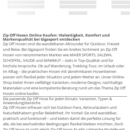
Zip Off Hosen Online Kaufen: Vielseitigkeit, Komfort und
Markenqualität bei Gigasport entdecken
Zip Off Hosen sind die wandelbaren Allrounder für Outdoor, Freizeit
und Reise. Bei Gigasport finden Sie ein breites Sortiment an Zip Off
Hosen von renommierten Marken wie MAIER SPORTS, SALEWA,
SCHÖFFEL, VAUDE und MAMMUT – stets in Top-Qualität und für
höchste Ansprüche. Ob auf Wanderung, Trekking-Tour, im Urlaub oder
im Alltag – die praktischen Hosen mit abnehmbaren Hosenbeinen
passen sich flexibel jeder Situation und jedem Wetter an. Unser Online-
Shop bietet Ihnen vielfältige Varianten, moderne Designs, nachhaltige
Materialien und eine kompetente Beratung rund um das Thema Zip Off
Hosen online kaufen.
Die passende Zip Off Hose für jeden Einsatz: Varianten, Typen &
Anwendungsbereiche
Zip Off Hosen erfreuen sich bei Outdoor-Fans, Aktivurlaubern und
Naturliebhabern großer Beliebtheit. Ihr Vorteil: Sie sind wandelbar,
praktisch und funktionell – und bieten damit die perfekte Lösung für
alle, die bei wechselnden Bedingungen flexibel bleiben möchten. Doch
Zip Off Hose ist nicht gleich Zip Off Hose: Es gibt zahlreiche Modelle mit