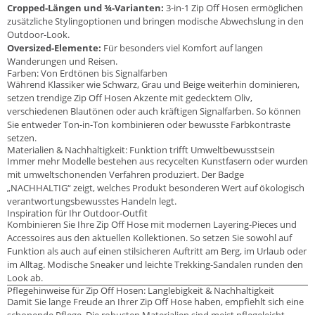
Cropped-Längen und ¾-Varianten:
3-in-1 Zip Off Hosen ermöglichen
zusätzliche Stylingoptionen und bringen modische Abwechslung in den
Outdoor-Look.
Oversized-Elemente:
Für besonders viel Komfort auf langen
Wanderungen und Reisen.
Farben: Von Erdtönen bis Signalfarben
Während Klassiker wie Schwarz, Grau und Beige weiterhin dominieren,
setzen trendige Zip Off Hosen Akzente mit gedecktem Oliv,
verschiedenen Blautönen oder auch kräftigen Signalfarben. So können
Sie entweder Ton-in-Ton kombinieren oder bewusste Farbkontraste
setzen.
Materialien & Nachhaltigkeit: Funktion trifft Umweltbewusstsein
Immer mehr Modelle bestehen aus recycelten Kunstfasern oder wurden
mit umweltschonenden Verfahren produziert. Der Badge
„NACHHALTIG“ zeigt, welches Produkt besonderen Wert auf ökologisch
verantwortungsbewusstes Handeln legt.
Inspiration für Ihr Outdoor-Outfit
Kombinieren Sie Ihre Zip Off Hose mit modernen Layering-Pieces und
Accessoires aus den aktuellen Kollektionen. So setzen Sie sowohl auf
Funktion als auch auf einen stilsicheren Auftritt am Berg, im Urlaub oder
im Alltag. Modische Sneaker und leichte Trekking-Sandalen runden den
Look ab.
Pflegehinweise für Zip Off Hosen: Langlebigkeit & Nachhaltigkeit
Damit Sie lange Freude an Ihrer Zip Off Hose haben, empfiehlt sich eine
schonende Pflege. Die robusten Materialien sind meist pflegeleicht,