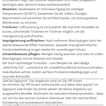
benötigen aber dennoch etwas Aufmerksamkeit.
Waschen:
Idealerweise im Schonwaschgang bei niedrigen
Temperaturen (30-40°C). Verwenden Sie ein mildes, flüssiges
Waschmittel und verzichten Sie auf Weichspüler, um atmungsaktive
Membranen zu schonen.
Trocknen:
Lufttrocknung ist vorzuziehen. Bei manchen Modellen ist
kurzes, schonendes Trocknen im Trockner möglich, um die
Imprägnierung aufzufrischen.
Imprägnierung auffrischen:
Nach mehreren Waschgängen kann der
wasserabweisende Effekt nachlassen. Spezielle Imprägniermittel für
Outdoorbekleidung sorgen wieder für zuverlässigen Schutz.
Umweltbewusst pflegen:
Weniger häufig waschen und stets im vollen
Waschgängen schont Material und Umwelt.
Der Kauf nachhaltiger Produkte – zum Beispiel mit dem Badge
„NACHHALTIG“ – unterstützt ein umweltfreundliches Konsumverhalten.
Viele Marken achten zudem auf faire Produktionsbedingungen und
recycelte Rohstoffe.
Sale bei Gigasport: Top-Angebote rund um Zip Off Hosen
Sie möchten Zip Off Hosen online kaufen und dabei Geld sparen? Im
Gigasport-Sale finden Sie immer wieder attraktive Angebote auf
ausgewählte Modelle. Entdecken Sie reduzierte Markenprodukte – ideal,
um sich für das nächste Outdoor-Abenteuer oder die nächste Reise
hochwertig und preisbewusst einzudecken.