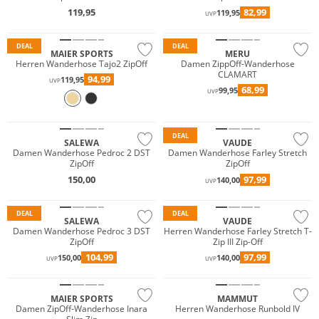
Große Größen
119,95
82,99
119,95
UVP
Nachhaltig
Must have
DEAL
DEAL
MAIER SPORTS
MERU
Herren Wanderhose Tajo2 ZipOff
Damen ZippOff-Wanderhose
CLAMART
94,99
119,95
UVP
68,99
99,95
UVP
Nachhaltig
Must have
DEAL
SALEWA
VAUDE
Damen Wanderhose Pedroc 2 DST
Damen Wanderhose Farley Stretch
ZipOff
ZipOff
150,00
97,99
140,00
UVP
Nachhaltig
Must have
DEAL
DEAL
SALEWA
VAUDE
Damen Wanderhose Pedroc 3 DST
Herren Wanderhose Farley Stretch T-
ZipOff
Zip III Zip-Off
Must have
Must have
104,99
97,99
150,00
140,00
UVP
UVP
Große Größen
Nachhaltig
MAIER SPORTS
MAMMUT
Damen ZipOff-Wanderhose Inara
Herren Wanderhose Runbold IV