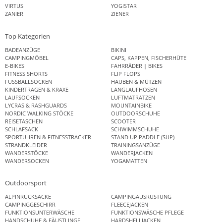
VIRTUS
YOGISTAR
ZANIER
ZIENER
Top Kategorien
BADEANZÜGE
BIKINI
CAMPINGMÖBEL
CAPS, KAPPEN, FISCHERHÜTE
E-BIKES
FAHRRÄDER | BIKES
FITNESS SHORTS
FLIP FLOPS
FUSSBALLSOCKEN
HAUBEN & MÜTZEN
KINDERTRAGEN & KRAXE
LANGLAUFHOSEN
LAUFSOCKEN
LUFTMATRATZEN
LYCRAS & RASHGUARDS
MOUNTAINBIKE
NORDIC WALKING STÖCKE
OUTDOORSCHUHE
REISETASCHEN
SCOOTER
SCHLAFSACK
SCHWIMMSCHUHE
SPORTUHREN & FITNESSTRACKER
STAND UP PADDLE (SUP)
STRANDKLEIDER
TRAININGSANZÜGE
WANDERSTÖCKE
WANDERJACKEN
WANDERSOCKEN
YOGAMATTEN
Outdoorsport
ALPINRUCKSÄCKE
CAMPINGAUSRÜSTUNG
CAMPINGGESCHIRR
FLEECEJACKEN
FUNKTIONSUNTERWÄSCHE
FUNKTIONSWÄSCHE PFLEGE
HANDSCHUHE & FÄUSTLINGE
HARDSHELLJACKEN