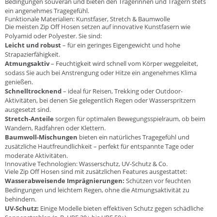
Bedingungen souverän und bieten den Trägerinnen und Trägern stets
ein angenehmes Tragegefühl.
Funktionale Materialien: Kunstfaser, Stretch & Baumwolle
Die meisten Zip Off Hosen setzen auf innovative Kunstfasern wie
Polyamid oder Polyester. Sie sind:
Leicht und robust
– für ein geringes Eigengewicht und hohe
Strapazierfähigkeit.
Atmungsaktiv
– Feuchtigkeit wird schnell vom Körper weggeleitet,
sodass Sie auch bei Anstrengung oder Hitze ein angenehmes Klima
genießen.
Schnelltrocknend
– ideal für Reisen, Trekking oder Outdoor-
Aktivitäten, bei denen Sie gelegentlich Regen oder Wasserspritzern
ausgesetzt sind.
Stretch-Anteile
sorgen für optimalen Bewegungsspielraum, ob beim
Wandern, Radfahren oder Klettern.
Baumwoll-Mischungen
bieten ein natürliches Tragegefühl und
zusätzliche Hautfreundlichkeit – perfekt für entspannte Tage oder
moderate Aktivitäten.
Innovative Technologien: Wasserschutz, UV-Schutz & Co.
Viele Zip Off Hosen sind mit zusätzlichen Features ausgestattet:
Wasserabweisende Imprägnierungen:
Schützen vor feuchten
Bedingungen und leichtem Regen, ohne die Atmungsaktivität zu
behindern.
UV-Schutz:
Einige Modelle bieten effektiven Schutz gegen schädliche