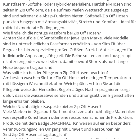
Kunstfasern (Softshell oder Hybrid-Materialien). Hardshell-Hosen sind
selten in Zip Off-Form, da sie auf maximalen Wetterschutz ausgelegt
sind und seltener die Abzip-Funktion bieten. Softshell-Zip Off Hosen
punkten hingegen mit Atmungsaktivität, Stretch und Komfort – ideal für
milde bis moderate Bedingungen.
Wie finde ich die richtige Passform bei Zip Off Hosen?
Achten Sie auf die Größentabelle der jeweiligen Marke. Viele Modelle
sind in unterschiedlichen Passformen erhältlich – von Slim Fit über
Regular bis hin zu speziellen großen Größen. Stretch-Anteile sorgen für
individuelle Anpassungsfähigkeit. Die Beine sollten an- und ausgezippt
nicht zu eng oder zu weit sitzen, damit sowohl Shorts als auch lange
Hose bequem tragbar sind.
Was sollte ich bei der Pflege von Zip Off Hosen beachten?
Am besten waschen Sie Ihre Zip Off Hose bei niedrigen Temperaturen
mit flüssigem Waschmittel, ohne Weichspüler. Achten Sie auf die
Pflegehinweise der Hersteller. Regelmäßiges Nachimprägnieren sorgt
dafür, dass die wasserabweisenden und atmungsaktiven Eigenschaften
lange erhalten bleiben.
Welche Nachhaltigkeitsaspekte bieten Zip Off Hosen?
Viele Marken im Gigasport-Sortiment setzen auf nachhaltige Materialien
wie recycelte Kunstfasern oder eine ressourcenschonende Produktion.
Produkte mit dem Badge „NACHHALTIG“ weisen auf einen besonders
verantwortungsvollen Umgang mit Umwelt und Ressourcen hin.
Sind Zip Off Hosen alltagstauglich?