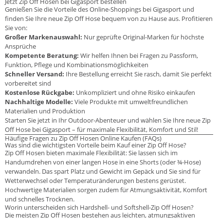
Jetzt Zip Off Hosen bei Gigasport bestellen
Genießen Sie die Vorteile des Online-Shoppings bei Gigasport und
finden Sie Ihre neue Zip Off Hose bequem von zu Hause aus. Profitieren
Sie von:
Großer Markenauswahl:
Nur geprüfte Original-Marken für höchste
Ansprüche
Kompetente Beratung:
Wir helfen Ihnen bei Fragen zu Passform,
Funktion, Pflege und Kombinationsmöglichkeiten
Schneller Versand:
Ihre Bestellung erreicht Sie rasch, damit Sie perfekt
vorbereitet sind
Kostenlose Rückgabe:
Unkompliziert und ohne Risiko einkaufen
Nachhaltige Modelle:
Viele Produkte mit umweltfreundlichen
Materialien und Produktion
Starten Sie jetzt in Ihr Outdoor-Abenteuer und wählen Sie Ihre neue Zip
Off Hose bei Gigasport – für maximale Flexibilität, Komfort und Stil!
Häufige Fragen zu Zip Off Hosen Online Kaufen (FAQs)
Was sind die wichtigsten Vorteile beim Kauf einer Zip Off Hose?
Zip Off Hosen bieten maximale Flexibilität: Sie lassen sich im
Handumdrehen von einer langen Hose in eine Shorts (oder ¾-Hose)
verwandeln. Das spart Platz und Gewicht im Gepäck und Sie sind für
Wetterwechsel oder Temperaturänderungen bestens gerüstet.
Hochwertige Materialien sorgen zudem für Atmungsaktivität, Komfort
und schnelles Trocknen.
Worin unterscheiden sich Hardshell- und Softshell-Zip Off Hosen?
Die meisten Zip Off Hosen bestehen aus leichten, atmungsaktiven