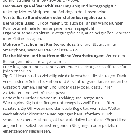
Sonnenstrahlen (z. B. UPF 30+ bis UPF 50+).
Hochwertige Reißverschlüsse:
Langlebig und leichtgängig für
unkompliziertes Abzippen und Anbringen der Hosenbeine.
Verstellbare Bundweiten oder stufenlos regulierbare
Beinabschlüsse:
Für optimalen Sitz, auch bei langen Wanderungen.
Komfortmerkmale für ein angenehmes Tragegefühl
Ergonomische Schnitte:
Bewegungsfreiheit, auch bei großen Schritten
oder Kletterpassagen.
Mehrere Taschen mit Reißverschluss:
Sicherer Stauraum für
Smartphone, Wanderkarte, Schlüssel & Co.
Flache Nähte und hautfreundliche Verarbeitungen:
Vermeiden
Reibungen – ideal für lange Touren.
Für Alltag, Sport und Outdoor-Abenteuer: Die richtige Zip Off Hose für
jeden Anspruch
Zip Off Hosen sind so vielseitig wie die Menschen, die sie tragen. Dank
verschiedener Schnitte, Farben und Ausstattungsmerkmale finden bei
Gigasport Damen, Herren und Kinder das Modell, das zu ihren
Aktivitäten und Bedürfnissen passt.
Perfekt für Outdoor: Wandern, Trekking und Bergtouren
Wer regelmäßig in den Bergen unterwegs ist, weiß Flexibilität zu
schätzen. Zip Off Hosen sind der ideale Begleiter, wenn das Wetter
wechselt oder klimatische Bedingungen herausfordern. Durch
schnelltrocknende, atmungsaktive Materialien bleibt das Körperklima
angenehm – selbst bei anstrengenden Steigungen oder plötzlich
einsetzendem Nieselregen.