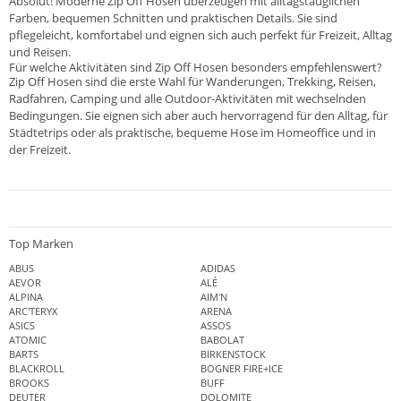
Absolut! Moderne Zip Off Hosen überzeugen mit alltagstauglichen
Farben, bequemen Schnitten und praktischen Details. Sie sind
pflegeleicht, komfortabel und eignen sich auch perfekt für Freizeit, Alltag
und Reisen.
Für welche Aktivitäten sind Zip Off Hosen besonders empfehlenswert?
Zip Off Hosen sind die erste Wahl für Wanderungen, Trekking, Reisen,
Radfahren, Camping und alle Outdoor-Aktivitäten mit wechselnden
Bedingungen. Sie eignen sich aber auch hervorragend für den Alltag, für
Städtetrips oder als praktische, bequeme Hose im Homeoffice und in
der Freizeit.
Top Marken
ABUS
ADIDAS
AEVOR
ALÉ
ALPINA
AIM'N
ARC'TERYX
ARENA
ASICS
ASSOS
ATOMIC
BABOLAT
BARTS
BIRKENSTOCK
BLACKROLL
BOGNER FIRE+ICE
BROOKS
BUFF
DEUTER
DOLOMITE