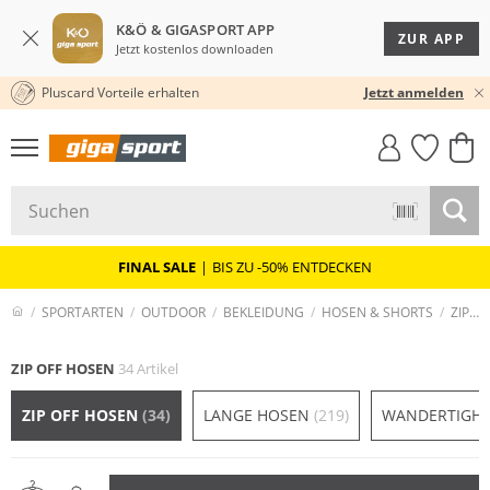
K&Ö & GIGASPORT APP
ZUR APP
Jetzt kostenlos downloaden
Pluscard Vorteile erhalten
30 TAGE RÜCKGABERECHT
Jetzt anmelden
GIGASTYLE
FAHRRAD­
CLICK &
CLICK &
MUST-HAVE
LEASING
COLLECT
RESERVE
FINAL SALE
|
BIS ZU -50% ENTDECKEN
SPORTARTEN
OUTDOOR
BEKLEIDUNG
HOSEN & SHORTS
ZIP OFF HOSEN
ZIP OFF HOSEN
34 Artikel
ZIP OFF HOSEN
(34)
LANGE HOSEN
(219)
WANDERTIGH