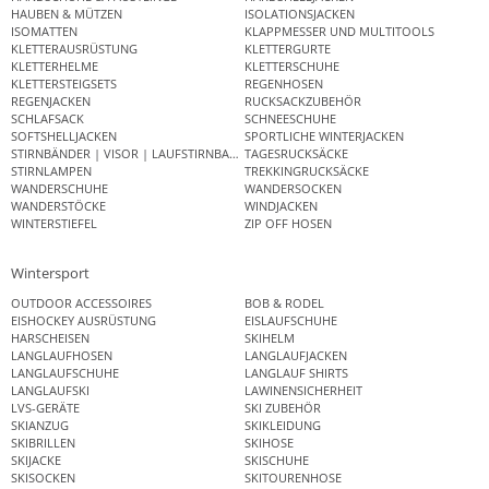
HAUBEN & MÜTZEN
ISOLATIONSJACKEN
ISOMATTEN
KLAPPMESSER UND MULTITOOLS
KLETTERAUSRÜSTUNG
KLETTERGURTE
KLETTERHELME
KLETTERSCHUHE
KLETTERSTEIGSETS
REGENHOSEN
REGENJACKEN
RUCKSACKZUBEHÖR
SCHLAFSACK
SCHNEESCHUHE
SOFTSHELLJACKEN
SPORTLICHE WINTERJACKEN
STIRNBÄNDER | VISOR | LAUFSTIRNBAND
TAGESRUCKSÄCKE
STIRNLAMPEN
TREKKINGRUCKSÄCKE
WANDERSCHUHE
WANDERSOCKEN
WANDERSTÖCKE
WINDJACKEN
WINTERSTIEFEL
ZIP OFF HOSEN
Wintersport
OUTDOOR ACCESSOIRES
BOB & RODEL
EISHOCKEY AUSRÜSTUNG
EISLAUFSCHUHE
HARSCHEISEN
SKIHELM
LANGLAUFHOSEN
LANGLAUFJACKEN
LANGLAUFSCHUHE
LANGLAUF SHIRTS
LANGLAUFSKI
LAWINENSICHERHEIT
LVS-GERÄTE
SKI ZUBEHÖR
SKIANZUG
SKIKLEIDUNG
SKIBRILLEN
SKIHOSE
SKIJACKE
SKISCHUHE
SKISOCKEN
SKITOURENHOSE