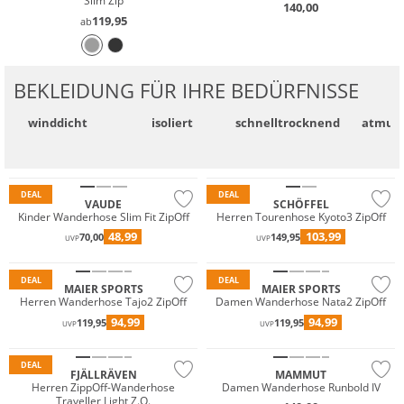
Slim Zip
140,00
119,95
ab
BEKLEIDUNG FÜR IHRE BEDÜRFNISSE
winddicht
isoliert
schnell­trocknend
atmung
Große Größen
Nachhaltig
Nachhaltig
DEAL
DEAL
VAUDE
SCHÖFFEL
Kinder Wanderhose Slim Fit ZipOff
Herren Tourenhose Kyoto3 ZipOff
Must have
48,99
103,99
70,00
149,95
UVP
UVP
Nachhaltig
DEAL
DEAL
MAIER SPORTS
MAIER SPORTS
Herren Wanderhose Tajo2 ZipOff
Damen Wanderhose Nata2 ZipOff
Must have
94,99
94,99
119,95
119,95
UVP
UVP
Nachhaltig
DEAL
FJÄLLRÄVEN
MAMMUT
Herren ZippOff-Wanderhose
Damen Wanderhose Runbold IV
Traveller Light Z.O.