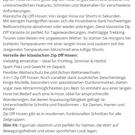
unterschiedlichen Features, Schnitten und Materialien für verschiedene
Anforderungen.
Klassische Zip Off Hosen: Von langer Hose zur Shorts in Sekunden
Mit wenigen Handgriffen lassen sich die Hosenbeine dank hochwertiger
Reißverschlüsse abnehmen oder wieder anbringen. Diese klassische Zip
Off Variante ist perfekt für Tageswanderungen, mehrtägige Trekking-
Touren oder Reisen mit ungewissem Wetter. So starten Sie morgens bei
kühleren Temperaturen mit einer langen Hose und zaubern sich bei
steigenden Temperaturen blitzschnell eine luftige Shorts.
Vorteile der klassischen Zip Off Hosen:
Vielseitig einsetzbar – ideal für Frühling, Sommer & Herbst
Spart Platz und Gewicht im Gepäck
Flexibler Wetterschutz bei plötzlichen Wetterwechseln
3-in-1 Zip Off Hosen: Noch variabler dank zusätzlicher Zwischenlänge
Einige Modelle, besonders von spezialisierten Outdoormarken, bieten
sogar zwei Abtrennmöglichkeiten pro Bein: So entsteht aus einer langen
Hose bei Bedarf auch eine ¾-Hose. Ideal für anspruchsvolle
Wanderungen, bei denen Anpassungsfähigkeit gefragt ist.
Unterschiedliche Schnitte und Passformen – für Damen, Herren und
Kinder
Zip Off Hosen gibt es in modernen, funktionellen Schnitten für alle
Zielgruppen:
Slim Fit:
Figurnah, elastisch und perfekt für Damen, die Wert auf
Bewegungsfreiheit und einen sportlichen Look legen.