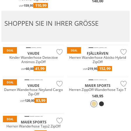
140,00
110,99
159,95
UVP
SHOPPEN SIE IN IHRER GRÖSSE
Nachhaltig
DEAL
DEAL
VAUDE
FJÄLLRÄVEN
Kinder Wanderhose Detective
Herren Wanderhose Abisko Hybrid
Antimos ZipOff
ZipOff
Must have
41,99
152,99
60,00
219,95
UVP
UVP
Nachhaltig
Nachhaltig
DEAL
VAUDE
MAIER SPORTS
Damen Wanderhose Neyland Cargo
Herren ZippOff-Wanderhose Tajo T
Zip-Off
149,95
83,99
120,00
Große Größen
UVP
Nachhaltig
DEAL
MAIER SPORTS
Herren Wanderhose Tajo2 ZipOff