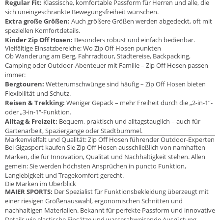
Regular Fit:
Klassische, komfortable Passform für Herren und alle, die
sich uneingeschränkte Bewegungsfreiheit wünschen.
Extra große Größen:
Auch größere Größen werden abgedeckt, oft mit
speziellen Komfortdetails.
Kinder Zip Off Hosen:
Besonders robust und einfach bedienbar.
Vielfältige Einsatzbereiche: Wo Zip Off Hosen punkten
Ob Wanderung am Berg, Fahrradtour, Städtereise, Backpacking,
Camping oder Outdoor-Abenteuer mit Familie – Zip Off Hosen passen
immer:
Bergtouren:
Wetterumschwünge sind häufig – Zip Off Hosen bieten
Flexibilität und Schutz.
Reisen & Trekking:
Weniger Gepäck – mehr Freiheit durch die „2-in-1“-
oder „3-in-1“-Funktion.
Alltag & Freizeit:
Bequem, praktisch und alltagstauglich – auch für
Gartenarbeit, Spaziergänge oder Stadtbummel.
Markenvielfalt und Qualität: Zip Off Hosen führender Outdoor-Experten
Bei Gigasport kaufen Sie Zip Off Hosen ausschließlich von namhaften
Marken, die für Innovation, Qualität und Nachhaltigkeit stehen. Allen
gemein: Sie werden höchsten Ansprüchen in puncto Funktion,
Langlebigkeit und Tragekomfort gerecht.
Die Marken im Überblick
MAIER SPORTS:
Der Spezialist für Funktionsbekleidung überzeugt mit
einer riesigen Größenauswahl, ergonomischen Schnitten und
nachhaltigen Materialien. Bekannt für perfekte Passform und innovative
Details wie elastische Einsätze und wasserabweisende Ausrüstung.