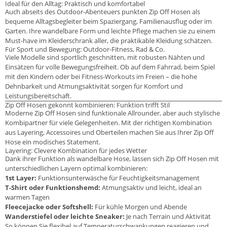
Ideal für den Alltag: Praktisch und komfortabel
Auch abseits des Outdoor-Abenteuers punkten Zip Off Hosen als
bequeme Alltagsbegleiter beim Spaziergang, Familienausflug oder im
Garten. Ihre wandelbare Form und leichte Pflege machen sie zu einem
Must-have im Kleiderschrank aller, die praktikable Kleidung schätzen.
Für Sport und Bewegung: Outdoor-Fitness, Rad & Co.
Viele Modelle sind sportlich geschnitten, mit robusten Nähten und
Einsätzen für volle Bewegungsfreiheit. Ob auf dem Fahrrad, beim Spiel
mit den Kindern oder bei Fitness-Workouts im Freien – die hohe
Dehnbarkeit und Atmungsaktivität sorgen für Komfort und
Leistungsbereitschaft.
Zip Off Hosen gekonnt kombinieren: Funktion trifft Stil
Moderne Zip Off Hosen sind funktionale Allrounder, aber auch stylische
Kombipartner für viele Gelegenheiten. Mit der richtigen Kombination
aus Layering, Accessoires und Oberteilen machen Sie aus Ihrer Zip Off
Hose ein modisches Statement.
Layering: Clevere Kombination für jedes Wetter
Dank ihrer Funktion als wandelbare Hose, lassen sich Zip Off Hosen mit
unterschiedlichen Layern optimal kombinieren:
1st Layer:
Funktionsunterwäsche für Feuchtigkeitsmanagement
T-Shirt oder Funktionshemd:
Atmungsaktiv und leicht, ideal an
warmen Tagen
Fleecejacke oder Softshell:
Für kühle Morgen und Abende
Wanderstiefel oder leichte Sneaker:
Je nach Terrain und Aktivität
So können Sie flexibel auf Temperaturschwankungen reagieren und