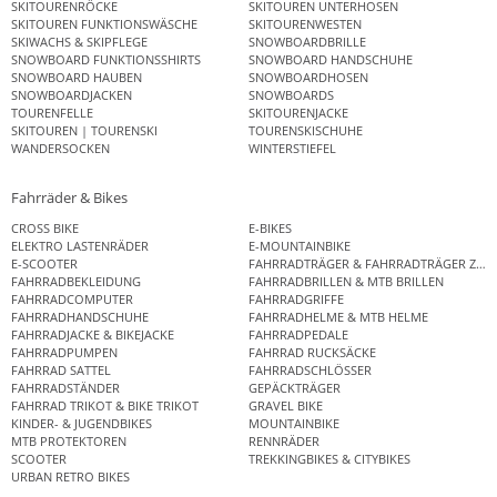
SKITOURENRÖCKE
SKITOUREN UNTERHOSEN
SKITOUREN FUNKTIONSWÄSCHE
SKITOURENWESTEN
SKIWACHS & SKIPFLEGE
SNOWBOARDBRILLE
SNOWBOARD FUNKTIONSSHIRTS
SNOWBOARD HANDSCHUHE
SNOWBOARD HAUBEN
SNOWBOARDHOSEN
SNOWBOARDJACKEN
SNOWBOARDS
TOURENFELLE
SKITOURENJACKE
SKITOUREN | TOURENSKI
TOURENSKISCHUHE
WANDERSOCKEN
WINTERSTIEFEL
Fahrräder & Bikes
CROSS BIKE
E-BIKES
ELEKTRO LASTENRÄDER
E-MOUNTAINBIKE
E-SCOOTER
FAHRRADTRÄGER & FAHRRADTRÄGER ZUB
FAHRRADBEKLEIDUNG
FAHRRADBRILLEN & MTB BRILLEN
FAHRRADCOMPUTER
FAHRRADGRIFFE
FAHRRADHANDSCHUHE
FAHRRADHELME & MTB HELME
FAHRRADJACKE & BIKEJACKE
FAHRRADPEDALE
FAHRRADPUMPEN
FAHRRAD RUCKSÄCKE
FAHRRAD SATTEL
FAHRRADSCHLÖSSER
FAHRRADSTÄNDER
GEPÄCKTRÄGER
FAHRRAD TRIKOT & BIKE TRIKOT
GRAVEL BIKE
KINDER- & JUGENDBIKES
MOUNTAINBIKE
MTB PROTEKTOREN
RENNRÄDER
SCOOTER
TREKKINGBIKES & CITYBIKES
URBAN RETRO BIKES