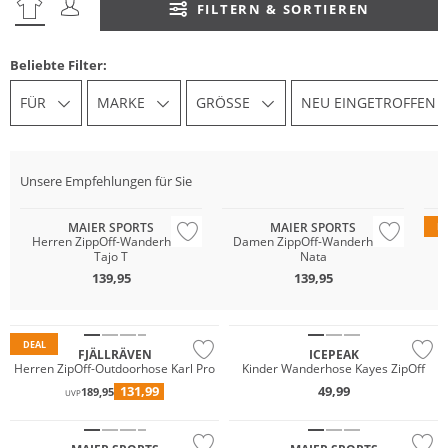
FILTERN & SORTIEREN
Beliebte Filter:
FÜR
MARKE
GRÖSSE
NEU EINGETROFFEN
Must have
Must have
Nachhaltig
Nachhaltig
Na
Unsere Empfehlungen für Sie
Große Größen
Große Größen
Gr
MAIER SPORTS
MAIER SPORTS
D
Herren ZippOff-Wanderhose
Damen ZippOff-Wanderhose
H
Tajo T
Nata
139,95
139,95
Must have
DEAL
Must have
Must have
FJÄLLRÄVEN
ICEPEAK
Herren ZipOff-Outdoorhose Karl Pro
Kinder Wanderhose Kayes ZipOff
Große Größen
Große Größen
131,99
49,99
189,95
UVP
Nachhaltig
Nachhaltig