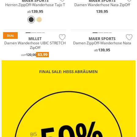
MAIER SPORTS
MAIER SPORTS
Herren ZippOff-Wanderhose Tajo T
Damen Wanderhose Nata ZipOff
Premium
Must have
139,95
139,95
ab
Must have
Große Größen
Nachhaltig
Nachhaltig
DEAL
MILLET
MAIER SPORTS
Damen Wanderhose UBIC STRETCH
Damen ZippOff-Wanderhose Nata
ZipOff
139,95
ab
83,99
120,00
UVP
FINAL SALE: HEISS ABRÄUMEN