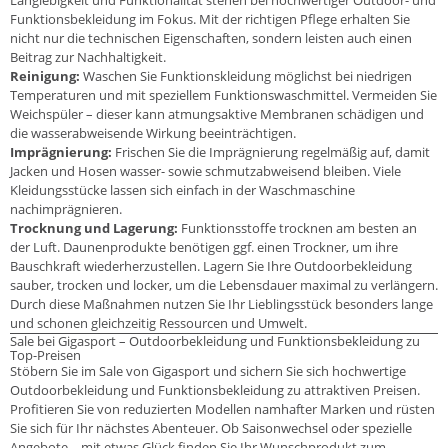
Funktionsbekleidung im Fokus. Mit der richtigen Pflege erhalten Sie
nicht nur die technischen Eigenschaften, sondern leisten auch einen
Beitrag zur Nachhaltigkeit.
Reinigung:
Waschen Sie Funktionskleidung möglichst bei niedrigen
Temperaturen und mit speziellem Funktionswaschmittel. Vermeiden Sie
Weichspüler – dieser kann atmungsaktive Membranen schädigen und
die wasserabweisende Wirkung beeinträchtigen.
Imprägnierung:
Frischen Sie die Imprägnierung regelmäßig auf, damit
Jacken und Hosen wasser- sowie schmutzabweisend bleiben. Viele
Kleidungsstücke lassen sich einfach in der Waschmaschine
nachimprägnieren.
Trocknung und Lagerung:
Funktionsstoffe trocknen am besten an
der Luft. Daunenprodukte benötigen ggf. einen Trockner, um ihre
Bauschkraft wiederherzustellen. Lagern Sie Ihre Outdoorbekleidung
sauber, trocken und locker, um die Lebensdauer maximal zu verlängern.
Durch diese Maßnahmen nutzen Sie Ihr Lieblingsstück besonders lange
und schonen gleichzeitig Ressourcen und Umwelt.
Sale bei Gigasport – Outdoorbekleidung und Funktionsbekleidung zu
Top-Preisen
Stöbern Sie im Sale von Gigasport und sichern Sie sich hochwertige
Outdoorbekleidung und Funktionsbekleidung zu attraktiven Preisen.
Profitieren Sie von reduzierten Modellen namhafter Marken und rüsten
Sie sich für Ihr nächstes Abenteuer. Ob Saisonwechsel oder spezielle
Angebote – mit etwas Glück finden Sie Ihr Wunschprodukt zum