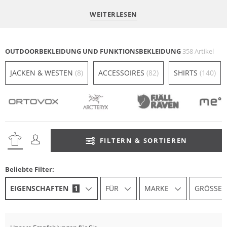
WEITERLESEN
1st LAYER
2nd LAYER
OUTDOORBEKLEIDUNG UND FUNKTIONSBEKLEIDUNG
358 Artikel
Die Basisschicht
Die Wärmeschicht
JETZT ENTDECKEN
JETZT ENTDECKEN
JACKEN & WESTEN
(8)
ACCESSOIRES
(82)
SHIRTS
(140)
FILTERN & SORTIEREN
Beliebte Filter:
EIGENSCHAFTEN
1
FÜR
MARKE
GRÖSSE
Nachhaltig
Na