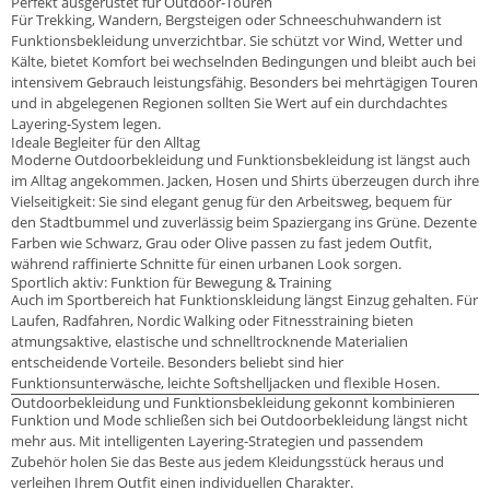
Perfekt ausgerüstet für Outdoor-Touren
Für Trekking, Wandern, Bergsteigen oder Schneeschuhwandern ist
Funktionsbekleidung unverzichtbar. Sie schützt vor Wind, Wetter und
Kälte, bietet Komfort bei wechselnden Bedingungen und bleibt auch bei
intensivem Gebrauch leistungsfähig. Besonders bei mehrtägigen Touren
und in abgelegenen Regionen sollten Sie Wert auf ein durchdachtes
Layering-System legen.
Ideale Begleiter für den Alltag
Moderne Outdoorbekleidung und Funktionsbekleidung ist längst auch
im Alltag angekommen. Jacken, Hosen und Shirts überzeugen durch ihre
Vielseitigkeit: Sie sind elegant genug für den Arbeitsweg, bequem für
den Stadtbummel und zuverlässig beim Spaziergang ins Grüne. Dezente
Farben wie Schwarz, Grau oder Olive passen zu fast jedem Outfit,
während raffinierte Schnitte für einen urbanen Look sorgen.
Sportlich aktiv: Funktion für Bewegung & Training
Auch im Sportbereich hat Funktionskleidung längst Einzug gehalten. Für
Laufen, Radfahren, Nordic Walking oder Fitnesstraining bieten
atmungsaktive, elastische und schnelltrocknende Materialien
entscheidende Vorteile. Besonders beliebt sind hier
Funktionsunterwäsche, leichte Softshelljacken und flexible Hosen.
Outdoorbekleidung und Funktionsbekleidung gekonnt kombinieren
Funktion und Mode schließen sich bei Outdoorbekleidung längst nicht
mehr aus. Mit intelligenten Layering-Strategien und passendem
Zubehör holen Sie das Beste aus jedem Kleidungsstück heraus und
verleihen Ihrem Outfit einen individuellen Charakter.