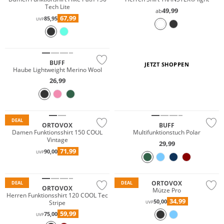
Tech Lite
49,99
ab
67,99
85,95
UVP
Merino
Nachhaltig
BUFF
JETZT SHOPPEN
Haube Lightweight Merino Wool
26,99
Merino
Nachhaltig
Nachhaltig
DEAL
ORTOVOX
BUFF
Damen Funktionsshirt 150 COOL
Multifunktionstuch Polar
Vintage
29,99
71,99
90,00
Merino
Merino
UVP
Nachhaltig
Nachhaltig
ORTOVOX
DEAL
DEAL
ORTOVOX
Mütze Pro
Herren Funktionsshirt 120 COOL Tec
34,99
50,00
Stripe
UVP
59,99
75,00
UVP
Merino
Merino