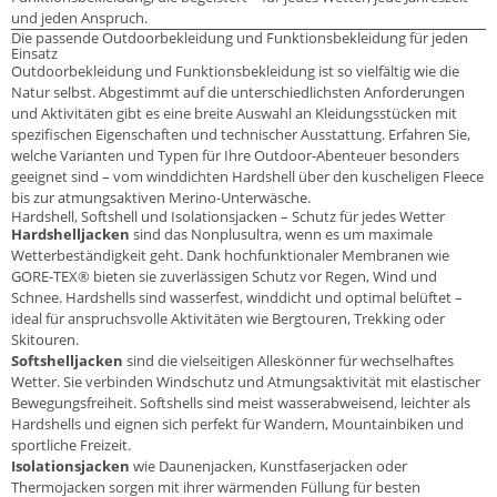
und jeden Anspruch.
Die passende Outdoorbekleidung und Funktionsbekleidung für jeden
Einsatz
Outdoorbekleidung und Funktionsbekleidung ist so vielfältig wie die
Natur selbst. Abgestimmt auf die unterschiedlichsten Anforderungen
und Aktivitäten gibt es eine breite Auswahl an Kleidungsstücken mit
spezifischen Eigenschaften und technischer Ausstattung. Erfahren Sie,
welche Varianten und Typen für Ihre Outdoor-Abenteuer besonders
geeignet sind – vom winddichten Hardshell über den kuscheligen Fleece
bis zur atmungsaktiven Merino-Unterwäsche.
Hardshell, Softshell und Isolationsjacken – Schutz für jedes Wetter
Hardshelljacken
sind das Nonplusultra, wenn es um maximale
Wetterbeständigkeit geht. Dank hochfunktionaler Membranen wie
GORE-TEX® bieten sie zuverlässigen Schutz vor Regen, Wind und
Schnee. Hardshells sind wasserfest, winddicht und optimal belüftet –
ideal für anspruchsvolle Aktivitäten wie Bergtouren, Trekking oder
Skitouren.
Softshelljacken
sind die vielseitigen Alleskönner für wechselhaftes
Wetter. Sie verbinden Windschutz und Atmungsaktivität mit elastischer
Bewegungsfreiheit. Softshells sind meist wasserabweisend, leichter als
Hardshells und eignen sich perfekt für Wandern, Mountainbiken und
sportliche Freizeit.
Isolationsjacken
wie Daunenjacken, Kunstfaserjacken oder
Thermojacken sorgen mit ihrer wärmenden Füllung für besten