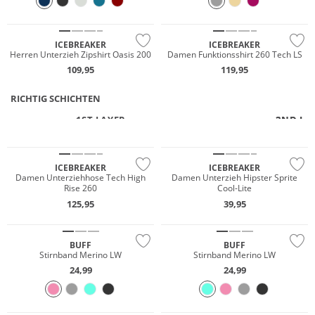
Merino
Merino
ICEBREAKER
ICEBREAKER
Herren Unterzieh Zipshirt Oasis 200
Damen Funktionsshirt 260 Tech LS
109,95
119,95
RICHTIG SCHICHTEN
1ST LAYER
2ND LA
2ND LA
Merino
Merino
ICEBREAKER
ICEBREAKER
Damen Unterziehhose Tech High
Damen Unterzieh Hipster Sprite
Rise 260
Cool-Lite
Merino
Merino
125,95
39,95
Nachhaltig
Nachhaltig
BUFF
BUFF
Stirnband Merino LW
Stirnband Merino LW
24,99
24,99
Merino
Merino
Nachhaltig
Nachhaltig