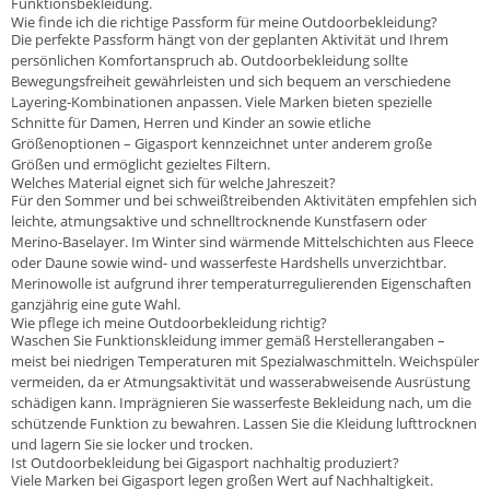
Funktionsbekleidung.
Wie finde ich die richtige Passform für meine Outdoorbekleidung?
Die perfekte Passform hängt von der geplanten Aktivität und Ihrem
persönlichen Komfortanspruch ab. Outdoorbekleidung sollte
Bewegungsfreiheit gewährleisten und sich bequem an verschiedene
Layering-Kombinationen anpassen. Viele Marken bieten spezielle
Schnitte für Damen, Herren und Kinder an sowie etliche
Größenoptionen – Gigasport kennzeichnet unter anderem große
Größen und ermöglicht gezieltes Filtern.
Welches Material eignet sich für welche Jahreszeit?
Für den Sommer und bei schweißtreibenden Aktivitäten empfehlen sich
leichte, atmungsaktive und schnelltrocknende Kunstfasern oder
Merino-Baselayer. Im Winter sind wärmende Mittelschichten aus Fleece
oder Daune sowie wind- und wasserfeste Hardshells unverzichtbar.
Merinowolle ist aufgrund ihrer temperaturregulierenden Eigenschaften
ganzjährig eine gute Wahl.
Wie pflege ich meine Outdoorbekleidung richtig?
Waschen Sie Funktionskleidung immer gemäß Herstellerangaben –
meist bei niedrigen Temperaturen mit Spezialwaschmitteln. Weichspüler
vermeiden, da er Atmungsaktivität und wasserabweisende Ausrüstung
schädigen kann. Imprägnieren Sie wasserfeste Bekleidung nach, um die
schützende Funktion zu bewahren. Lassen Sie die Kleidung lufttrocknen
und lagern Sie sie locker und trocken.
Ist Outdoorbekleidung bei Gigasport nachhaltig produziert?
Viele Marken bei Gigasport legen großen Wert auf Nachhaltigkeit.