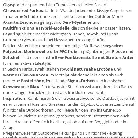
Gigasport die spannendsten Trends der aktuellen Saison!
Ob
oversized Parkas
, taillierte Wanderjacken oder lässige Cargohosen
– moderne Schnitte und klare Linien setzen in der Outdoor-Mode
Akzente. Besonders gefragt sind
3-in-1-Systeme
und
multifunktionale Hybrid-Modelle
, die sich flexibel anpassen lassen.
Layering
bleibt einer der wichtigsten Trends, sowohl bei Urban
Outdoor Styles als auch bei klassischen Trekking-Outfits.
Bei den Materialien dominieren nachhaltige Stoffe wie
recyceltes
Polyester
,
Merinowolle
oder
PFC-freie
Imprägnierungen.
Fleece
und
Softshell
sind ebenso aktuell wie
Funktionsstoffe mit Stretch-Anteil
für einen aktiven Lifestyle.
In Sachen Farbauswahl stehen sowohl
naturnahe Erdtöne
und
warme Olive-Nuancen
im Mittelpunkt der Kollektionen als auch
moderne
Pastelltöne
, leuchtende
Signal-Farben
und klassisches
Schwarz
oder
Blau
. Ein bewusster Stilbruch zwischen dezenten Basics
und kräftigen Farbakzenten ist ausdrücklich erwünscht!
Inspiration:
Kombinieren Sie eine wasserabweisende Outdoorjacke mit
einer urbanen Hose und Sneakers für den City-Look, oder setzen Sie auf
funktionelle Outdoorhosen und Fleece für den Trip ins Grüne. So
bleiben Sie nicht nur optimal geschützt, sondern unterstreichen auch
Ihre individuelle Persönlichkeit – egal, ob auf dem Berggipfel oder im
Alltag.
Pflegehinweise für Outdoorbekleidung und Funktionsbekleidung
Langlebigkeit und Funktionalität stehen bei hochwertiger Outdoor- und