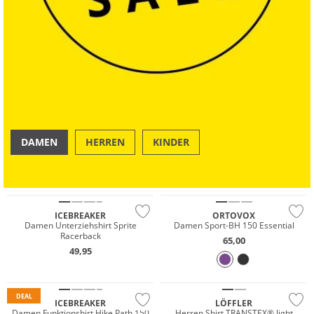
DAMEN
HERREN
KINDER
Merino
OUTDOOR
SWIM & BEACH
Merino
Nachhaltig
ICEBREAKER
ORTOVOX
Damen Unterziehshirt Sprite
Damen Sport-BH 150 Essential
Racerback
65,00
49,95
Merino
DEAL
ICEBREAKER
LÖFFLER
Damen Funktionshirt Hike Path 150
Herren Shirt TRANSTEX® light