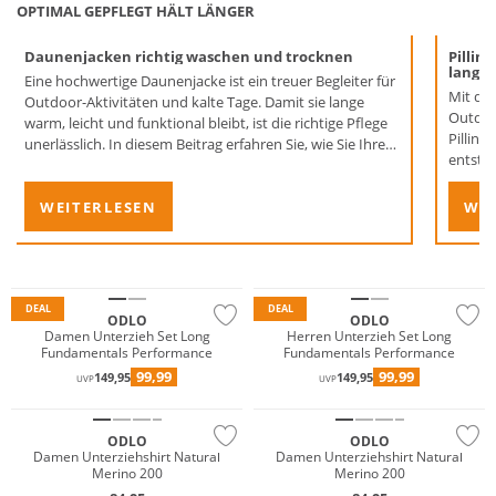
OPTIMAL GEPFLEGT HÄLT LÄNGER
Daunenjacken richtig waschen und trocknen
Pillin
lange 
Eine hochwertige Daunenjacke ist ein treuer Begleiter für
Mit der
Outdoor-Aktivitäten und kalte Tage. Damit sie lange
Outdoo
warm, leicht und funktional bleibt, ist die richtige Pflege
Pilling
unerlässlich. In diesem Beitrag erfahren Sie, wie Sie Ihre
entsta
Daunenjacke waschen, trocknen und imprägnieren. Mit
unseren Tipps zur Daunenjackenpflege sind Sie bestens
WEITERLESEN
WEI
auf die kalte Jahreszeit vorbereitet.
Nachhaltig
Nachhaltig
DEAL
DEAL
ODLO
ODLO
Damen Unterzieh Set Long
Herren Unterzieh Set Long
Fundamentals Performance
Fundamentals Performance
Merino
Merino
99,99
99,99
149,95
149,95
UVP
UVP
Nachhaltig
Nachhaltig
ODLO
ODLO
Damen Unterziehshirt Natural
Damen Unterziehshirt Natural
Merino 200
Merino 200