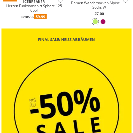
ICEBREAKER
Damen Wandersocken Alpine Mid
Herren Funktionsshirt Sphere 125
Socks W
Cool
27,00
59,99
85,95
UVP
FINAL SALE: HEISS ABRÄUMEN