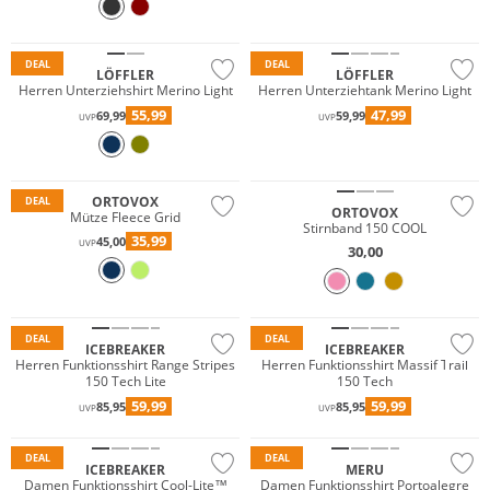
Nachhaltig
Nachhaltig
DEAL
DEAL
LÖFFLER
LÖFFLER
Herren Unterziehshirt Merino Light
Herren Unterziehtank Merino Light
55,99
47,99
69,99
59,99
UVP
UVP
Merino
Nachhaltig
Nachhaltig
ORTOVOX
DEAL
ORTOVOX
Mütze Fleece Grid
Stirnband 150 COOL
35,99
45,00
UVP
30,00
Merino
Merino
DEAL
DEAL
ICEBREAKER
ICEBREAKER
Herren Funktionsshirt Range Stripes
Herren Funktionsshirt Massif Trail
150 Tech Lite
150 Tech
Große Größen
59,99
59,99
85,95
85,95
UVP
UVP
Merino
Nachhaltig
DEAL
DEAL
ICEBREAKER
MERU
Damen Funktionsshirt Cool-Lite™
Damen Funktionsshirt Portoalegre