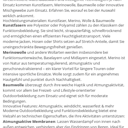
Einsatz kommen Kunstfasern, Merinowolle, Baumwolle oder innovative
Mischgewebe zum Einsatz. Erfahren Sie, worauf es bei der Auswahl
wirklich ankommt.
Hochleistungsmaterialien: Kunstfaser, Merino, Wolle & Baumwolle
Kunstfasern
wie Polyester oder Polyamid zählen zu den Klassikern der
Funktionsbekleidung. Sie sind leicht, strapazierfähig, schnelltrocknend
und ermöglichen einen effizienten Feuchtigkeitstransport. Viele
moderne Jacken, Hosen oder Shirts setzen auf Stretch-Anteile, damit Sie
uneingeschränkte Bewegungsfreiheit genießen.
Merinowolle
und andere Wollarten werden insbesondere bei
Funktionsunterwäsche, Baselayern und Midlayern eingesetzt. Merino ist
von Natur aus temperaturregulierend, atmungsaktiv und
geruchsneutralisierend – ein klarer Vorteil für längere Touren oder
intensive sportliche Einsätze. Wolle sorgt zudem für ein angenehmes
Hautgefühl und punktet durch Nachhaltigkeit.
Baumwolle
überzeugt durch ihre weiche Haptik und Atmungsaktivität,
kommt vor allem bei Freizeit- und Lifestyle-orientierter
Outdoorbekleidung zum Einsatz und eignet sich für moderate
Bedingungen.
Innovative Features: Atmungsaktiv, winddicht, wasserfest & mehr
Moderne Outdoorbekleidung und Funktionsbekleidung bietet eine
Vielzahl an technischen Eigenschaften, die Ihre Aktivitäten unterstützen:
Atmungsaktive Membranen
: Lassen Wasserdampf von innen nach
außen entweichen, verhindern aber das Eindringen von Regen. Ideal für