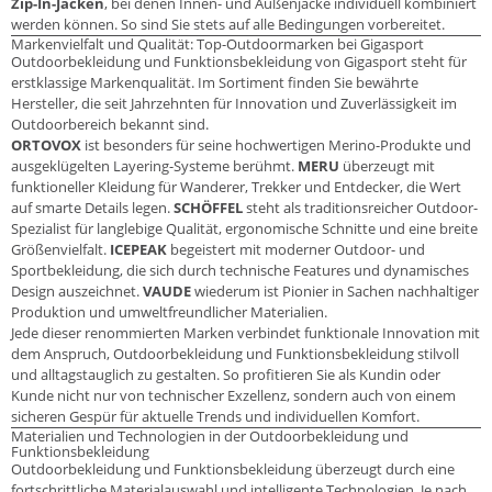
Zip-In-Jacken
, bei denen Innen- und Außenjacke individuell kombiniert
werden können. So sind Sie stets auf alle Bedingungen vorbereitet.
Markenvielfalt und Qualität: Top-Outdoormarken bei Gigasport
Outdoorbekleidung und Funktionsbekleidung von Gigasport steht für
erstklassige Markenqualität. Im Sortiment finden Sie bewährte
Hersteller, die seit Jahrzehnten für Innovation und Zuverlässigkeit im
Outdoorbereich bekannt sind.
ORTOVOX
ist besonders für seine hochwertigen Merino-Produkte und
ausgeklügelten Layering-Systeme berühmt.
MERU
überzeugt mit
funktioneller Kleidung für Wanderer, Trekker und Entdecker, die Wert
auf smarte Details legen.
SCHÖFFEL
steht als traditionsreicher Outdoor-
Spezialist für langlebige Qualität, ergonomische Schnitte und eine breite
Größenvielfalt.
ICEPEAK
begeistert mit moderner Outdoor- und
Sportbekleidung, die sich durch technische Features und dynamisches
Design auszeichnet.
VAUDE
wiederum ist Pionier in Sachen nachhaltiger
Produktion und umweltfreundlicher Materialien.
Jede dieser renommierten Marken verbindet funktionale Innovation mit
dem Anspruch, Outdoorbekleidung und Funktionsbekleidung stilvoll
und alltagstauglich zu gestalten. So profitieren Sie als Kundin oder
Kunde nicht nur von technischer Exzellenz, sondern auch von einem
sicheren Gespür für aktuelle Trends und individuellen Komfort.
Materialien und Technologien in der Outdoorbekleidung und
Funktionsbekleidung
Outdoorbekleidung und Funktionsbekleidung überzeugt durch eine
fortschrittliche Materialauswahl und intelligente Technologien. Je nach