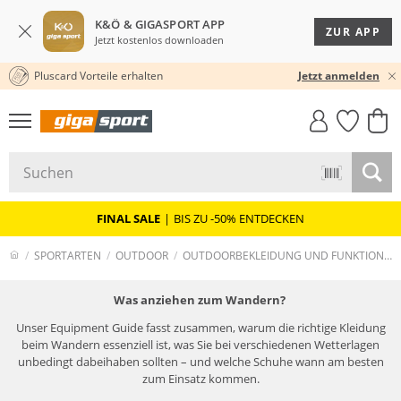
K&Ö & GIGASPORT APP
ZUR APP
Jetzt kostenlos downloaden
Pluscard Vorteile erhalten
★★★★★ 4,8 / 5,0 STERNE
Jetzt anmelden
GIGASTYLE
FAHRRAD­
CLICK &
CLICK &
MUST-HAVE
LEASING
COLLECT
RESERVE
FINAL SALE
|
BIS ZU -50% ENTDECKEN
SPORTARTEN
OUTDOOR
OUTDOORBEKLEIDUNG UND FUNKTIONSBEKLEIDUNG
Was anziehen zum Wandern?
Unser Equipment Guide fasst zusammen, warum die richtige Kleidung
beim Wandern essenziell ist, was Sie bei verschiedenen Wetterlagen
unbedingt dabeihaben sollten – und welche Schuhe wann am besten
zum Einsatz kommen.