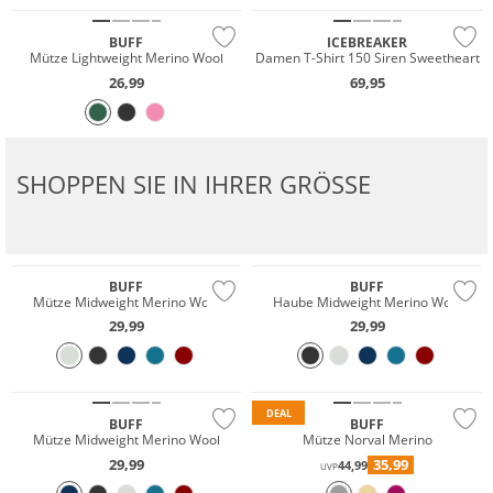
BUFF
ICEBREAKER
Mütze Lightweight Merino Wool
Damen T-Shirt 150 Siren Sweetheart
26,99
69,95
SHOPPEN SIE IN IHRER GRÖSSE
Merino
Merino
Nachhaltig
Nachhaltig
BUFF
BUFF
Mütze Midweight Merino Wool
Haube Midweight Merino Wool
29,99
29,99
Merino
Merino
Nachhaltig
Nachhaltig
DEAL
BUFF
BUFF
Mütze Midweight Merino Wool
Mütze Norval Merino
29,99
35,99
44,99
UVP