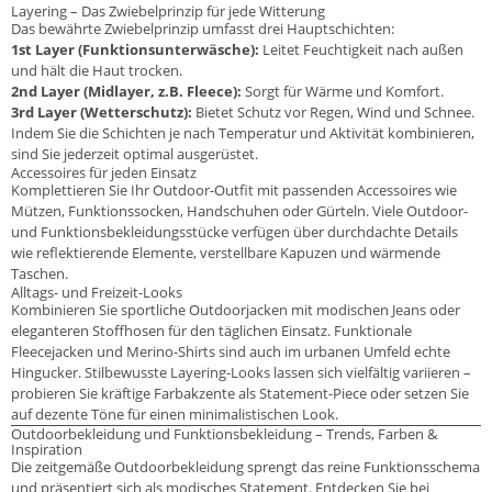
Layering – Das Zwiebelprinzip für jede Witterung
Das bewährte Zwiebelprinzip umfasst drei Hauptschichten:
1st Layer (Funktionsunterwäsche):
Leitet Feuchtigkeit nach außen
und hält die Haut trocken.
2nd Layer (Midlayer, z.B. Fleece):
Sorgt für Wärme und Komfort.
3rd Layer (Wetterschutz):
Bietet Schutz vor Regen, Wind und Schnee.
Indem Sie die Schichten je nach Temperatur und Aktivität kombinieren,
sind Sie jederzeit optimal ausgerüstet.
Accessoires für jeden Einsatz
Komplettieren Sie Ihr Outdoor-Outfit mit passenden Accessoires wie
Mützen, Funktionssocken, Handschuhen oder Gürteln. Viele Outdoor-
und Funktionsbekleidungsstücke verfügen über durchdachte Details
wie reflektierende Elemente, verstellbare Kapuzen und wärmende
Taschen.
Alltags- und Freizeit-Looks
Kombinieren Sie sportliche Outdoorjacken mit modischen Jeans oder
eleganteren Stoffhosen für den täglichen Einsatz. Funktionale
Fleecejacken und Merino-Shirts sind auch im urbanen Umfeld echte
Hingucker. Stilbewusste Layering-Looks lassen sich vielfältig variieren –
probieren Sie kräftige Farbakzente als Statement-Piece oder setzen Sie
auf dezente Töne für einen minimalistischen Look.
Outdoorbekleidung und Funktionsbekleidung – Trends, Farben &
Inspiration
Die zeitgemäße Outdoorbekleidung sprengt das reine Funktionsschema
und präsentiert sich als modisches Statement. Entdecken Sie bei