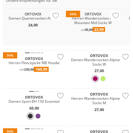
Unsere Empfehlungen für Sie
Nachhaltig
Merino
GO
ORTOVOX
ORTOVOX
DEAL
Damen Quartersocken Alpine
Herren Wandersocken All
Pf
Mountain Mid Socks M
24,00
23,99
30,00
UVP
Merino
Nachhaltig
Nachhaltig
ORTOVOX
DEAL
ORTOVOX
Damen Wandersocken Alpine Mid
Herren Fleecejacke RIB Hoodie
Socks W
160,99
230,00
27,00
UVP
Merino
Nachhaltig
Merino
ORTOVOX
ORTOVOX
Herren Wandersocken Alpine Mid
Damen Sport-BH 150 Essential
Socks M
65,00
27,00
Merino
ORTOVOX
DEAL