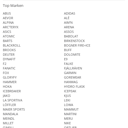
Top Marken
ABUS
ADIDAS
AEVOR
ALÉ
ALPINA
AIM'N
ARC'TERYX
ARENA
ASICS
ASSOS
ATOMIC
BABOLAT
BARTS
BIRKENSTOCK
BLACKROLL
BOGNER FIRE+ICE
BROOKS
BUFF
DEUTER
DOLOMITE
DYNAFIT
E9
F2
FALKE
FANATIC
FJÄLLRÄVEN
FOX
GARMIN
GLORYFY
GOREWEAR
HAMMER
HANWAG
HOKA
HYDRO FLASK
ICEBREAKER
ICEPEAK
JAKO
KJUS
LA SPORTIVA
LEKI
LÖFFLER
LOWA
MAIER SPORTS
MAMMUT
MANDALA
MARTINI
MEINDL
MERU
MILLET
NIKE
O'NEILL
ORTLIEB