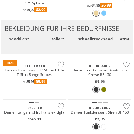
125 Sphere
26,99
34,95
UVP
62,99
79,95
UVP
BEKLEIDUNG FÜR IHRE BEDÜRFNISSE
winddicht
isoliert
schnell­trocknend
atmung
Merino
Merino
DEAL
ICEBREAKER
ICEBREAKER
Herren Funktionsshirt 150 Tech Lite
Herren Funktionsshirt Anatomica
T-Shirt Range Stripes
Crewe BF 150
59,99
69,95
85,95
UVP
Merino
LÖFFLER
ICEBREAKER
Damen Langarmshirt Transtex Light
Damen Funktionstank Siren BF 150
43,99
65,95
ab
Merino
Nachhaltig
Merino