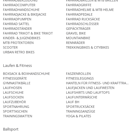
FAHRRADBEKLEIDUNG
FAHRRADBRILLEN & MTB BRILLEN
FAHRRADCOMPUTER
FAHRRADGRIFFE
FAHRRADHANDSCHUHE
FAHRRADHELME & MTB HELME
FAHRRADJACKE & BIKEJACKE
FAHRRADPEDALE
FAHRRADPUMPEN
FAHRRAD RUCKSÄCKE
FAHRRAD SATTEL
FAHRRADSCHLÖSSER
FAHRRADSTÄNDER
GEPÄCKTRÄGER
FAHRRAD TRIKOT & BIKE TRIKOT
GRAVEL BIKE
KINDER- & JUGENDBIKES
MOUNTAINBIKE
MTB PROTEKTOREN
RENNRÄDER
SCOOTER
TREKKINGBIKES & CITYBIKES
URBAN RETRO BIKES
Laufen & Fitness
BOXSACK & BOXHANDSCHUHE
FASZIENROLLEN
FITNESSGERÄTE
FITNESSLEGGINGS
GYMNASTIKBÄLLE
HANTELN FÜR FITNESS- UND KRAFTTRAINI
LAUFHOSEN
LAUFJACKEN UND LAUFWESTEN
LAUFSCHUHE
LAUFSHIRTS UND LAUFTOPS
LAUFSOCKEN
LAUFUNTERWÄSCHE
LAUFZUBEHÖR
LAUF BH
SPORTNAHRUNG
SPORTRUCKSÄCKE
SPORTTASCHEN
TRAININGSANZÜGE
TRAININGSMATTEN
YOGA & PILATES
Ballsport