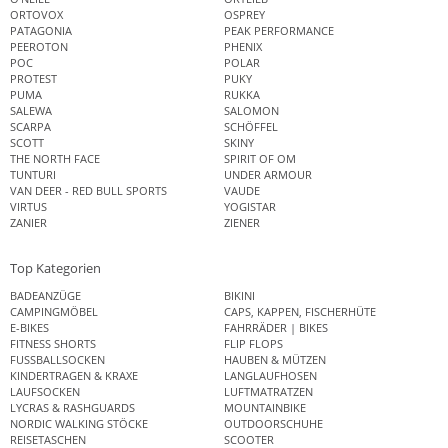
ORTOVOX
OSPREY
PATAGONIA
PEAK PERFORMANCE
PEEROTON
PHENIX
POC
POLAR
PROTEST
PUKY
PUMA
RUKKA
SALEWA
SALOMON
SCARPA
SCHÖFFEL
SCOTT
SKINY
THE NORTH FACE
SPIRIT OF OM
TUNTURI
UNDER ARMOUR
VAN DEER - RED BULL SPORTS
VAUDE
VIRTUS
YOGISTAR
ZANIER
ZIENER
Top Kategorien
BADEANZÜGE
BIKINI
CAMPINGMÖBEL
CAPS, KAPPEN, FISCHERHÜTE
E-BIKES
FAHRRÄDER | BIKES
FITNESS SHORTS
FLIP FLOPS
FUSSBALLSOCKEN
HAUBEN & MÜTZEN
KINDERTRAGEN & KRAXE
LANGLAUFHOSEN
LAUFSOCKEN
LUFTMATRATZEN
LYCRAS & RASHGUARDS
MOUNTAINBIKE
NORDIC WALKING STÖCKE
OUTDOORSCHUHE
REISETASCHEN
SCOOTER