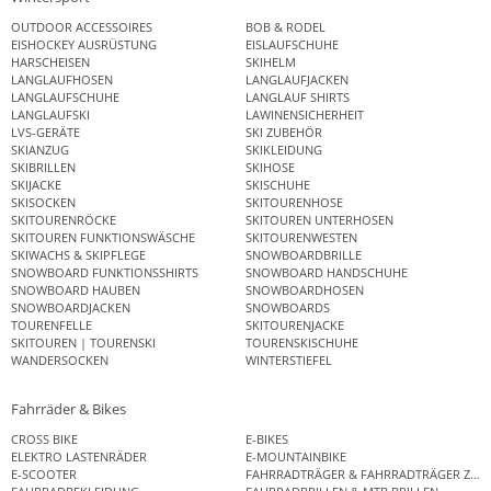
OUTDOOR ACCESSOIRES
BOB & RODEL
EISHOCKEY AUSRÜSTUNG
EISLAUFSCHUHE
HARSCHEISEN
SKIHELM
LANGLAUFHOSEN
LANGLAUFJACKEN
LANGLAUFSCHUHE
LANGLAUF SHIRTS
LANGLAUFSKI
LAWINENSICHERHEIT
LVS-GERÄTE
SKI ZUBEHÖR
SKIANZUG
SKIKLEIDUNG
SKIBRILLEN
SKIHOSE
SKIJACKE
SKISCHUHE
SKISOCKEN
SKITOURENHOSE
SKITOURENRÖCKE
SKITOUREN UNTERHOSEN
SKITOUREN FUNKTIONSWÄSCHE
SKITOURENWESTEN
SKIWACHS & SKIPFLEGE
SNOWBOARDBRILLE
SNOWBOARD FUNKTIONSSHIRTS
SNOWBOARD HANDSCHUHE
SNOWBOARD HAUBEN
SNOWBOARDHOSEN
SNOWBOARDJACKEN
SNOWBOARDS
TOURENFELLE
SKITOURENJACKE
SKITOUREN | TOURENSKI
TOURENSKISCHUHE
WANDERSOCKEN
WINTERSTIEFEL
Fahrräder & Bikes
CROSS BIKE
E-BIKES
ELEKTRO LASTENRÄDER
E-MOUNTAINBIKE
E-SCOOTER
FAHRRADTRÄGER & FAHRRADTRÄGER ZUB