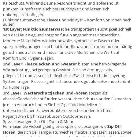
Kälteschutz. Während Daune besonders leicht und isolierend ist,
punkten Kunstfasern auch bei Feuchtigkeit und lassen sich
unkompliziert pflegen.
Funktionsunterwäsche, Fleece und Midlayer – Komfort von innen nach
außen
1st Layer: Funktionsunterwäsche
transportiert Feuchtigkeit schnell
von der Haut weg und sorgt so für ein angenehmes Körperklima.
Moderne Materialien wie Merinowolle, synthetische Fasern oder
spezielle Mischungen sind hautfreundlich, schnelltrocknend und häufig
geruchsneutralisierend – ideal für aktive Menschen, die Wert auf
Komfort und Hygiene legen.
2nd Layer: Fleecejacken und Sweater
bieten eine hervorragende
Wärmeleistung bei geringem Gewicht. Sie sind atmungsaktiv,
pflegeleicht und lassen sich flexibel als Zwischenschicht im Layering-
System tragen. Fleece eignet sich besonders gut als isolierende Schicht
für kühle Tage.
3rd Layer: Wetterschutzjacken und -hosen
sorgen als
abschließende Schicht für den wesentlichen Schutz vor den Elementen.
Je nach Anspruch finden Sie bei Gigasport Modelle mit
unterschiedlichen Schwerpunkten – von besonders leichten
Regenjacken bis hin zu robusten Outdoorhosen.
Speziallösungen: Zip-Off, Zip-In & Mehr
Für maximale Vielseitigkeit gibt es spezielle Lösungen wie
Zip-Off-
Hosen
, die sich bei Temperaturwechsel flexibel anpassen lassen, sowie