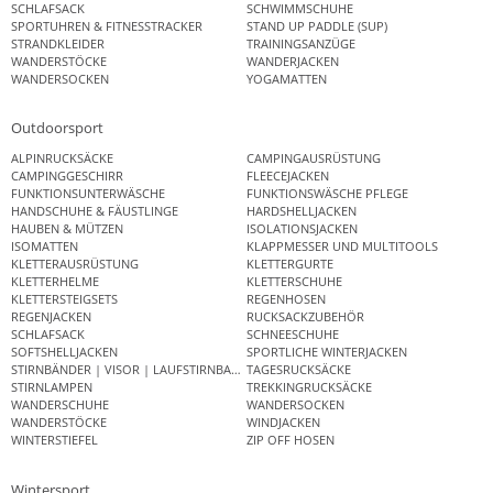
SCHLAFSACK
SCHWIMMSCHUHE
SPORTUHREN & FITNESSTRACKER
STAND UP PADDLE (SUP)
STRANDKLEIDER
TRAININGSANZÜGE
WANDERSTÖCKE
WANDERJACKEN
WANDERSOCKEN
YOGAMATTEN
Outdoorsport
ALPINRUCKSÄCKE
CAMPINGAUSRÜSTUNG
CAMPINGGESCHIRR
FLEECEJACKEN
FUNKTIONSUNTERWÄSCHE
FUNKTIONSWÄSCHE PFLEGE
HANDSCHUHE & FÄUSTLINGE
HARDSHELLJACKEN
HAUBEN & MÜTZEN
ISOLATIONSJACKEN
ISOMATTEN
KLAPPMESSER UND MULTITOOLS
KLETTERAUSRÜSTUNG
KLETTERGURTE
KLETTERHELME
KLETTERSCHUHE
KLETTERSTEIGSETS
REGENHOSEN
REGENJACKEN
RUCKSACKZUBEHÖR
SCHLAFSACK
SCHNEESCHUHE
SOFTSHELLJACKEN
SPORTLICHE WINTERJACKEN
STIRNBÄNDER | VISOR | LAUFSTIRNBAND
TAGESRUCKSÄCKE
STIRNLAMPEN
TREKKINGRUCKSÄCKE
WANDERSCHUHE
WANDERSOCKEN
WANDERSTÖCKE
WINDJACKEN
WINTERSTIEFEL
ZIP OFF HOSEN
Wintersport