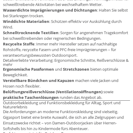
schweißtreibende Aktivitäten bei wechselhaftem Wetter.
Wasserdichte Imprägnierungen und Dichtungen
: Halten Sie selbst
bei Starkregen trocken.
Winddichte Materialien
: Schützen effektiv vor Auskühlung durch
Wind.
Schnelltrocknende Textilien
: Sorgen für angenehmen Tragekomfort
bei schweißtreibenden oder regnerischen Bedingungen.
Recycelte Stoffe
: Immer mehr Hersteller setzen auf nachhaltige
Rohstoffe, recycelte Fasern und PFC-freie Imprägnierungen – für
verantwortungsbewussten Outdoorsport.
Detailverliebte Verarbeitung: Ergonomische Schnitte, Reißverschlüsse &
mehr
Ergonomische Passformen
und
Stretchzonen
bieten optimale
Beweglichkeit.
Verstellbare Bündchen und Kapuzen
machen viele Jacken und
Hosen noch flexibler.
Belüftungsreißverschlüsse (Ventilationsöffnungen)
sowie
praktische Taschenlösungen
runden das Angebot ab.
Outdoorbekleidung und Funktionsbekleidung für Alltag, Sport und
Naturerlebnis
Die Anforderungen an moderne Funktionskleidung sind vielseitig.
Gigasport bietet eine breite Auswahl, die sich an alle Zielgruppen und
Einsatzzwecke richtet – von Damen-Outdoorjacken über Herren-
Softshells bis hin zu Kindermode fürs Abenteuer.