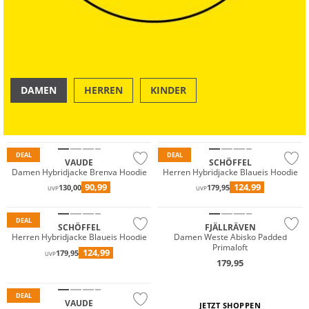
DAMEN
HERREN
KINDER
Große Größen
Primaloft®
Primaloft®
OUTDOOR
SWIM & BEACH
Nachhaltig
Nachhaltig
DEAL
DEAL
Große Größen
VAUDE
SCHÖFFEL
Damen Hybridjacke Brenva Hoodie
Herren Hybridjacke Blaueis Hoodie
Primaloft®
Primaloft®
90,99
124,99
130,00
179,95
UVP
UVP
Nachhaltig
Nachhaltig
DEAL
SCHÖFFEL
FJÄLLRÄVEN
Herren Hybridjacke Blaueis Hoodie
Damen Weste Abisko Padded
Primaloft
124,99
179,95
Wasserfest
UVP
179,95
Nachhaltig
Wasserfest
DEAL
VAUDE
JETZT SHOPPEN