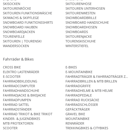
SKISOCKEN
SKITOURENHOSE
SKITOURENRÖCKE
SKITOUREN UNTERHOSEN
SKITOUREN FUNKTIONSWÄSCHE
SKITOURENWESTEN
SKIWACHS & SKIPFLEGE
SNOWBOARDBRILLE
SNOWBOARD FUNKTIONSSHIRTS
SNOWBOARD HANDSCHUHE
SNOWBOARD HAUBEN
SNOWBOARDHOSEN
SNOWBOARDJACKEN
SNOWBOARDS
TOURENFELLE
SKITOURENJACKE
SKITOUREN | TOURENSKI
TOURENSKISCHUHE
WANDERSOCKEN
WINTERSTIEFEL
Fahrräder & Bikes
CROSS BIKE
E-BIKES
ELEKTRO LASTENRÄDER
E-MOUNTAINBIKE
E-SCOOTER
FAHRRADTRÄGER & FAHRRADTRÄGER ZUB
FAHRRADBEKLEIDUNG
FAHRRADBRILLEN & MTB BRILLEN
FAHRRADCOMPUTER
FAHRRADGRIFFE
FAHRRADHANDSCHUHE
FAHRRADHELME & MTB HELME
FAHRRADJACKE & BIKEJACKE
FAHRRADPEDALE
FAHRRADPUMPEN
FAHRRAD RUCKSÄCKE
FAHRRAD SATTEL
FAHRRADSCHLÖSSER
FAHRRADSTÄNDER
GEPÄCKTRÄGER
FAHRRAD TRIKOT & BIKE TRIKOT
GRAVEL BIKE
KINDER- & JUGENDBIKES
MOUNTAINBIKE
MTB PROTEKTOREN
RENNRÄDER
SCOOTER
TREKKINGBIKES & CITYBIKES