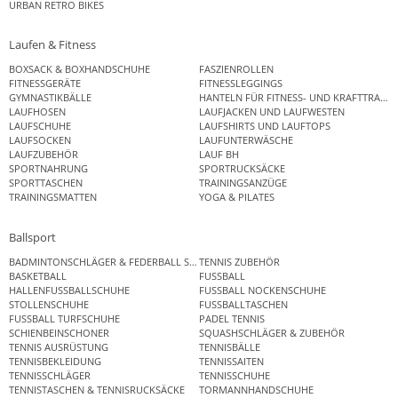
URBAN RETRO BIKES
Laufen & Fitness
BOXSACK & BOXHANDSCHUHE
FASZIENROLLEN
FITNESSGERÄTE
FITNESSLEGGINGS
GYMNASTIKBÄLLE
HANTELN FÜR FITNESS- UND KRAFTTRAINI
LAUFHOSEN
LAUFJACKEN UND LAUFWESTEN
LAUFSCHUHE
LAUFSHIRTS UND LAUFTOPS
LAUFSOCKEN
LAUFUNTERWÄSCHE
LAUFZUBEHÖR
LAUF BH
SPORTNAHRUNG
SPORTRUCKSÄCKE
SPORTTASCHEN
TRAININGSANZÜGE
TRAININGSMATTEN
YOGA & PILATES
Ballsport
BADMINTONSCHLÄGER & FEDERBALL SETS
TENNIS ZUBEHÖR
BASKETBALL
FUSSBALL
HALLENFUSSBALLSCHUHE
FUSSBALL NOCKENSCHUHE
STOLLENSCHUHE
FUSSBALLTASCHEN
FUSSBALL TURFSCHUHE
PADEL TENNIS
SCHIENBEINSCHONER
SQUASHSCHLÄGER & ZUBEHÖR
TENNIS AUSRÜSTUNG
TENNISBÄLLE
TENNISBEKLEIDUNG
TENNISSAITEN
TENNISSCHLÄGER
TENNISSCHUHE
TENNISTASCHEN & TENNISRUCKSÄCKE
TORMANNHANDSCHUHE