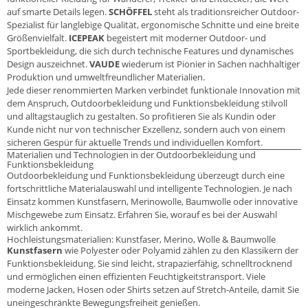
auf smarte Details legen.
SCHÖFFEL
steht als traditionsreicher Outdoor-
Spezialist für langlebige Qualität, ergonomische Schnitte und eine breite
Größenvielfalt.
ICEPEAK
begeistert mit moderner Outdoor- und
Sportbekleidung, die sich durch technische Features und dynamisches
Design auszeichnet.
VAUDE
wiederum ist Pionier in Sachen nachhaltiger
Produktion und umweltfreundlicher Materialien.
Jede dieser renommierten Marken verbindet funktionale Innovation mit
dem Anspruch, Outdoorbekleidung und Funktionsbekleidung stilvoll
und alltagstauglich zu gestalten. So profitieren Sie als Kundin oder
Kunde nicht nur von technischer Exzellenz, sondern auch von einem
sicheren Gespür für aktuelle Trends und individuellen Komfort.
Materialien und Technologien in der Outdoorbekleidung und
Funktionsbekleidung
Outdoorbekleidung und Funktionsbekleidung überzeugt durch eine
fortschrittliche Materialauswahl und intelligente Technologien. Je nach
Einsatz kommen Kunstfasern, Merinowolle, Baumwolle oder innovative
Mischgewebe zum Einsatz. Erfahren Sie, worauf es bei der Auswahl
wirklich ankommt.
Hochleistungsmaterialien: Kunstfaser, Merino, Wolle & Baumwolle
Kunstfasern
wie Polyester oder Polyamid zählen zu den Klassikern der
Funktionsbekleidung. Sie sind leicht, strapazierfähig, schnelltrocknend
und ermöglichen einen effizienten Feuchtigkeitstransport. Viele
moderne Jacken, Hosen oder Shirts setzen auf Stretch-Anteile, damit Sie
uneingeschränkte Bewegungsfreiheit genießen.