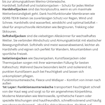
bis zur atmungsaktiven Merino-Unterwäsche.
Hardshell, Softshell und Isolationsjacken – Schutz für jedes Wetter
Hardshelljacken
sind das Nonplusultra, wenn es um maximale
Wetterbeständigkeit geht. Dank hochfunktionaler Membranen wie
GORE-TEX® bieten sie zuverlässigen Schutz vor Regen, Wind und
Schnee. Hardshells sind wasserfest, winddicht und optimal belüftet –
ideal für anspruchsvolle Aktivitäten wie Bergtouren, Trekking oder
Skitouren.
Softshelljacken
sind die vielseitigen Alleskönner für wechselhaftes
Wetter. Sie verbinden Windschutz und Atmungsaktivität mit elastischer
Bewegungsfreiheit. Softshells sind meist wasserabweisend, leichter als
Hardshells und eignen sich perfekt für Wandern, Mountainbiken und
sportliche Freizeit.
Isolationsjacken
wie Daunenjacken, Kunstfaserjacken oder
Thermojacken sorgen mit ihrer wärmenden Füllung für besten
Kälteschutz. Während Daune besonders leicht und isolierend ist,
punkten Kunstfasern auch bei Feuchtigkeit und lassen sich
unkompliziert pflegen.
Funktionsunterwäsche, Fleece und Midlayer – Komfort von innen nach
außen
1st Layer: Funktionsunterwäsche
transportiert Feuchtigkeit schnell
von der Haut weg und sorgt so für ein angenehmes Körperklima.
Moderne Materialien wie Merinowolle, synthetische Fasern oder
spezielle Mischungen sind hautfreundlich, schnelltrocknend und häufig
geruchsneutralisierend – ideal für aktive Menschen, die Wert auf