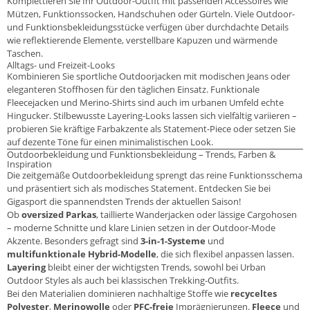
Komplettieren Sie Ihr Outdoor-Outfit mit passenden Accessoires wie
Mützen, Funktionssocken, Handschuhen oder Gürteln. Viele Outdoor-
und Funktionsbekleidungsstücke verfügen über durchdachte Details
wie reflektierende Elemente, verstellbare Kapuzen und wärmende
Taschen.
Alltags- und Freizeit-Looks
Kombinieren Sie sportliche Outdoorjacken mit modischen Jeans oder
eleganteren Stoffhosen für den täglichen Einsatz. Funktionale
Fleecejacken und Merino-Shirts sind auch im urbanen Umfeld echte
Hingucker. Stilbewusste Layering-Looks lassen sich vielfältig variieren –
probieren Sie kräftige Farbakzente als Statement-Piece oder setzen Sie
auf dezente Töne für einen minimalistischen Look.
Outdoorbekleidung und Funktionsbekleidung – Trends, Farben &
Inspiration
Die zeitgemäße Outdoorbekleidung sprengt das reine Funktionsschema
und präsentiert sich als modisches Statement. Entdecken Sie bei
Gigasport die spannendsten Trends der aktuellen Saison!
Ob
oversized Parkas
, taillierte Wanderjacken oder lässige Cargohosen
– moderne Schnitte und klare Linien setzen in der Outdoor-Mode
Akzente. Besonders gefragt sind
3-in-1-Systeme
und
multifunktionale Hybrid-Modelle
, die sich flexibel anpassen lassen.
Layering
bleibt einer der wichtigsten Trends, sowohl bei Urban
Outdoor Styles als auch bei klassischen Trekking-Outfits.
Bei den Materialien dominieren nachhaltige Stoffe wie
recyceltes
Polyester
,
Merinowolle
oder
PFC-freie
Imprägnierungen.
Fleece
und