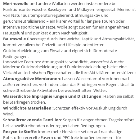
Merinowolle
und andere Wollarten werden insbesondere bei
Funktionsunterwäsche, Baselayern und Midlayern eingesetzt. Merino ist
von Natur aus temperaturregulierend, atmungsaktiv und
geruchsneutralisierend – ein klarer Vorteil für längere Touren oder
intensive sportliche Einsätze. Wolle sorgt zudem für ein angenehmes
Hautgefühl und punktet durch Nachhaltigkeit.
Baumwolle
überzeugt durch ihre weiche Haptik und Atmungsaktivität,
kommt vor allem bei Freizeit- und Lifestyle-orientierter
Outdoorbekleidung zum Einsatz und eignet sich für moderate
Bedingungen.
Innovative Features: Atmungsaktiv, winddicht, wasserfest & mehr
Moderne Outdoorbekleidung und Funktionsbekleidung bietet eine
Vielzahl an technischen Eigenschaften, die Ihre Aktivitäten unterstützen:
Atmungsaktive Membranen
: Lassen Wasserdampf von innen nach
außen entweichen, verhindern aber das Eindringen von Regen. Ideal für
schweißtreibende Aktivitäten bei wechselhaftem Wetter.
Wasserdichte Imprägnierungen und Dichtungen
: Halten Sie selbst
bei Starkregen trocken.
Winddichte Materialien
: Schützen effektiv vor Auskühlung durch
Wind.
Schnelltrocknende Textilien
: Sorgen für angenehmen Tragekomfort
bei schweißtreibenden oder regnerischen Bedingungen.
Recycelte Stoffe
: Immer mehr Hersteller setzen auf nachhaltige
Rohstoffe, recycelte Fasern und PFC-freie Imprägnierungen – für