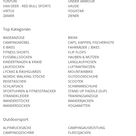
TUNTURI
UNDER ARMOUR
VAN DEER - RED BULL SPORTS
VAUDE
VIRTUS
YOGISTAR
ZANIER
ZIENER
Top Kategorien
BADEANZÜGE
BIKINI
CAMPINGMÖBEL
CAPS, KAPPEN, FISCHERHÜTE
E-BIKES
FAHRRÄDER | BIKES
FITNESS SHORTS
FLIP FLOPS
FUSSBALLSOCKEN
HAUBEN & MÜTZEN
KINDERTRAGEN & KRAXE
LANGLAUFHOSEN
LAUFSOCKEN
LUFTMATRATZEN
LYCRAS & RASHGUARDS
MOUNTAINBIKE
NORDIC WALKING STÖCKE
OUTDOORSCHUHE
REISETASCHEN
SCOOTER
SCHLAFSACK
SCHWIMMSCHUHE
SPORTUHREN & FITNESSTRACKER
STAND UP PADDLE (SUP)
STRANDKLEIDER
TRAININGSANZÜGE
WANDERSTÖCKE
WANDERJACKEN
WANDERSOCKEN
YOGAMATTEN
Outdoorsport
ALPINRUCKSÄCKE
CAMPINGAUSRÜSTUNG
CAMPINGGESCHIRR
FLEECEJACKEN