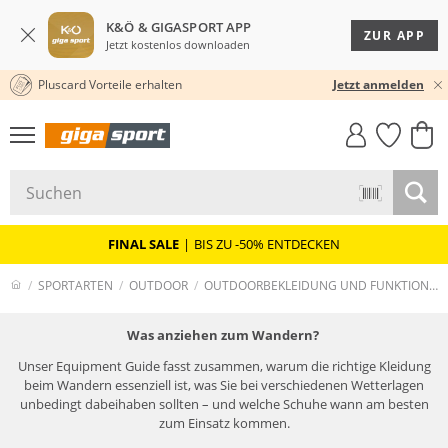
K&Ö & GIGASPORT APP
ZUR APP
Jetzt kostenlos downloaden
Pluscard Vorteile erhalten
30 TAGE RÜCKGABERECHT
Jetzt anmelden
GIGASTYLE
FAHRRAD­
CLICK &
CLICK &
MUST-HAVE
LEASING
COLLECT
RESERVE
FINAL SALE
|
BIS ZU -50% ENTDECKEN
SPORTARTEN
OUTDOOR
OUTDOORBEKLEIDUNG UND FUNKTIONSBEKLEIDUNG
Was anziehen zum Wandern?
Unser Equipment Guide fasst zusammen, warum die richtige Kleidung
beim Wandern essenziell ist, was Sie bei verschiedenen Wetterlagen
unbedingt dabeihaben sollten – und welche Schuhe wann am besten
zum Einsatz kommen.