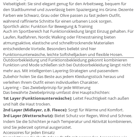
Vielseitigkeit: Sie sind elegant genug für den Arbeitsweg, bequem für
den Stadtbummel und zuverlässig beim Spaziergang ins Grüne. Dezente
Farben wie Schwarz, Grau oder Olive passen zu fast jedem Outfit,
während raffinierte Schnitte für einen urbanen Look sorgen.
Sportlich aktiv: Funktion für Bewegung & Training
Auch im Sportbereich hat Funktionskleidung längst Einzug gehalten. Für
Laufen, Radfahren, Nordic Walking oder Fitnesstraining bieten
atmungsaktive, elastische und schnelltrocknende Materialien
entscheidende Vorteile. Besonders beliebt sind hier
Funktionsunterwäsche, leichte Softshelljacken und flexible Hosen.
Outdoorbekleidung und Funktionsbekleidung gekonnt kombinieren
Funktion und Mode schließen sich bei Outdoorbekleidung längst nicht
mehr aus. Mit intelligenten Layering-Strategien und passendem
Zubehör holen Sie das Beste aus jedem Kleidungsstück heraus und
verleihen Ihrem Outfit einen individuellen Charakter.
Layering – Das Zwiebelprinzip für jede Witterung
Das bewährte Zwiebelprinzip umfasst drei Hauptschichten:
1st Layer (Funktionsunterwäsche):
Leitet Feuchtigkeit nach außen
und hält die Haut trocken.
2nd Layer (Midlayer, z.B. Fleece):
Sorgt für Wärme und Komfort.
3rd Layer (Wetterschutz):
Bietet Schutz vor Regen, Wind und Schnee.
Indem Sie die Schichten je nach Temperatur und Aktivität kombinieren,
sind Sie jederzeit optimal ausgerüstet.
Accessoires für jeden Einsatz