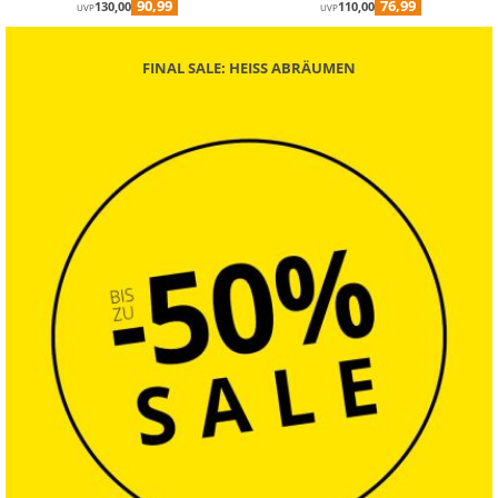
90,99
76,99
130,00
110,00
UVP
UVP
FINAL SALE: HEISS ABRÄUMEN