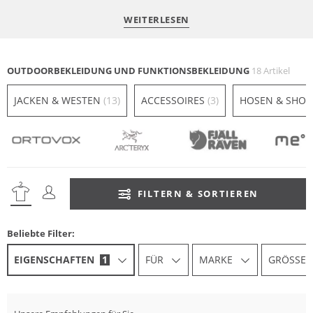
WEITERLESEN
1st LAYER
2nd LAYER
OUTDOORBEKLEIDUNG UND FUNKTIONSBEKLEIDUNG
18 Artikel
Die Basisschicht
Die Wärmeschicht
JETZT ENTDECKEN
JETZT ENTDECKEN
JACKEN & WESTEN
(13)
ACCESSOIRES
(3)
HOSEN & SHO
FILTERN & SORTIEREN
Beliebte Filter:
EIGENSCHAFTEN
1
FÜR
MARKE
GRÖSSE
Nachhaltig
Na