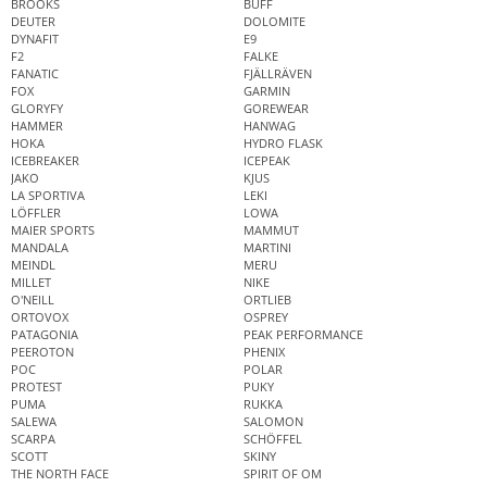
BROOKS
BUFF
DEUTER
DOLOMITE
DYNAFIT
E9
F2
FALKE
FANATIC
FJÄLLRÄVEN
FOX
GARMIN
GLORYFY
GOREWEAR
HAMMER
HANWAG
HOKA
HYDRO FLASK
ICEBREAKER
ICEPEAK
JAKO
KJUS
LA SPORTIVA
LEKI
LÖFFLER
LOWA
MAIER SPORTS
MAMMUT
MANDALA
MARTINI
MEINDL
MERU
MILLET
NIKE
O'NEILL
ORTLIEB
ORTOVOX
OSPREY
PATAGONIA
PEAK PERFORMANCE
PEEROTON
PHENIX
POC
POLAR
PROTEST
PUKY
PUMA
RUKKA
SALEWA
SALOMON
SCARPA
SCHÖFFEL
SCOTT
SKINY
THE NORTH FACE
SPIRIT OF OM