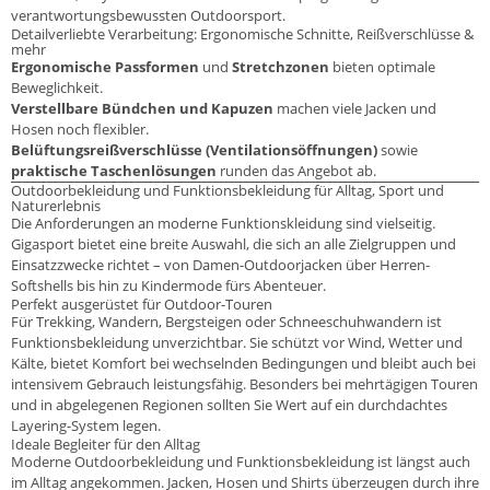
verantwortungsbewussten Outdoorsport.
Detailverliebte Verarbeitung: Ergonomische Schnitte, Reißverschlüsse &
mehr
Ergonomische Passformen
und
Stretchzonen
bieten optimale
Beweglichkeit.
Verstellbare Bündchen und Kapuzen
machen viele Jacken und
Hosen noch flexibler.
Belüftungsreißverschlüsse (Ventilationsöffnungen)
sowie
praktische Taschenlösungen
runden das Angebot ab.
Outdoorbekleidung und Funktionsbekleidung für Alltag, Sport und
Naturerlebnis
Die Anforderungen an moderne Funktionskleidung sind vielseitig.
Gigasport bietet eine breite Auswahl, die sich an alle Zielgruppen und
Einsatzzwecke richtet – von Damen-Outdoorjacken über Herren-
Softshells bis hin zu Kindermode fürs Abenteuer.
Perfekt ausgerüstet für Outdoor-Touren
Für Trekking, Wandern, Bergsteigen oder Schneeschuhwandern ist
Funktionsbekleidung unverzichtbar. Sie schützt vor Wind, Wetter und
Kälte, bietet Komfort bei wechselnden Bedingungen und bleibt auch bei
intensivem Gebrauch leistungsfähig. Besonders bei mehrtägigen Touren
und in abgelegenen Regionen sollten Sie Wert auf ein durchdachtes
Layering-System legen.
Ideale Begleiter für den Alltag
Moderne Outdoorbekleidung und Funktionsbekleidung ist längst auch
im Alltag angekommen. Jacken, Hosen und Shirts überzeugen durch ihre