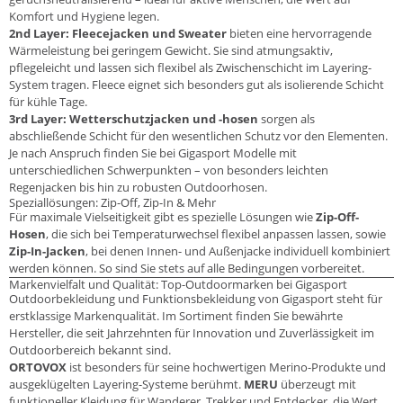
Komfort und Hygiene legen.
2nd Layer: Fleecejacken und Sweater
bieten eine hervorragende
Wärmeleistung bei geringem Gewicht. Sie sind atmungsaktiv,
pflegeleicht und lassen sich flexibel als Zwischenschicht im Layering-
System tragen. Fleece eignet sich besonders gut als isolierende Schicht
für kühle Tage.
3rd Layer: Wetterschutzjacken und -hosen
sorgen als
abschließende Schicht für den wesentlichen Schutz vor den Elementen.
Je nach Anspruch finden Sie bei Gigasport Modelle mit
unterschiedlichen Schwerpunkten – von besonders leichten
Regenjacken bis hin zu robusten Outdoorhosen.
Speziallösungen: Zip-Off, Zip-In & Mehr
Für maximale Vielseitigkeit gibt es spezielle Lösungen wie
Zip-Off-
Hosen
, die sich bei Temperaturwechsel flexibel anpassen lassen, sowie
Zip-In-Jacken
, bei denen Innen- und Außenjacke individuell kombiniert
werden können. So sind Sie stets auf alle Bedingungen vorbereitet.
Markenvielfalt und Qualität: Top-Outdoormarken bei Gigasport
Outdoorbekleidung und Funktionsbekleidung von Gigasport steht für
erstklassige Markenqualität. Im Sortiment finden Sie bewährte
Hersteller, die seit Jahrzehnten für Innovation und Zuverlässigkeit im
Outdoorbereich bekannt sind.
ORTOVOX
ist besonders für seine hochwertigen Merino-Produkte und
ausgeklügelten Layering-Systeme berühmt.
MERU
überzeugt mit
funktioneller Kleidung für Wanderer, Trekker und Entdecker, die Wert