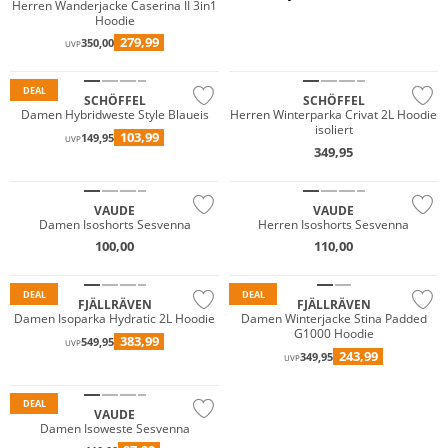
Primaloft®
Herren Wanderjacke Caserina II 3in1
Hoodie
Große Größen
Nachhaltig
279,99
350,00
UVP
Nachhaltig
Nur Online
DEAL
SCHÖFFEL
SCHÖFFEL
Damen Hybridweste Style Blaueis
Herren Winterparka Crivat 2L Hoodie
isoliert
103,99
149,95
Primaloft®
Primaloft®
UVP
349,95
Nachhaltig
Nachhaltig
Wasserfest
VAUDE
VAUDE
Damen Isoshorts Sesvenna
Herren Isoshorts Sesvenna
Primaloft®
Primaloft®
100,00
110,00
Nachhaltig
Nachhaltig
DEAL
DEAL
FJÄLLRÄVEN
FJÄLLRÄVEN
Damen Isoparka Hydratic 2L Hoodie
Damen Winterjacke Stina Padded
G1000 Hoodie
383,99
549,95
Primaloft®
UVP
243,99
349,95
UVP
Nachhaltig
DEAL
VAUDE
Damen Isoweste Sesvenna