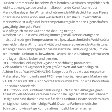
Für den Sommer und bei schweißtreibenden Aktivitäten empfehlen sich
leichte, atmungsaktive und schnelltrocknende Kunstfasern oder
Merino-Baselayer. Im Winter sind wärmende Mittelschichten aus Fleece
oder Daune sowie wind- und wasserfeste Hardshells unverzichtbar.
Merinowolle ist aufgrund ihrer temperaturregulierenden Eigenschaften
ganzjährig eine gute Wahl.
Wie pflege ich meine Outdoorbekleidung richtig?
Waschen Sie Funktionskleidung immer gemäß Herstellerangaben –
meist bei niedrigen Temperaturen mit Spezialwaschmitteln. Weichspüler
vermeiden, da er Atmungsaktivität und wasserabweisende Ausrüstung
schädigen kann. Imprägnieren Sie wasserfeste Bekleidung nach, um die
schützende Funktion zu bewahren. Lassen Sie die Kleidung lufttrocknen
und lagern Sie sie locker und trocken.
Ist Outdoorbekleidung bei Gigasport nachhaltig produziert?
Viele Marken bei Gigasport legen großen Wert auf Nachhaltigkeit.
Achten Sie auf das NACHHALTIG-Badge oder Produkte aus recycelten
Materialien, Merinowolle und PFC-freien Imprägnierungen. Marken wie
VAUDE oder ORTOVOX sind Vorreiter für umweltfreundliche Produktion
und soziale Standards.
Ist Outdoor- und Funktionsbekleidung auch für den Alltag geeignet?
Absolut! Viele Modelle vereinen funktionale Eigenschaften mit urbanem
Design und sind damit nicht nur für den Outdoor-Einsatz, sondern auch
im täglichen Leben die richtige Wahl. Dezente Farben, modische
Schnitte und vielseitige Kombinationsmöglichkeiten machen