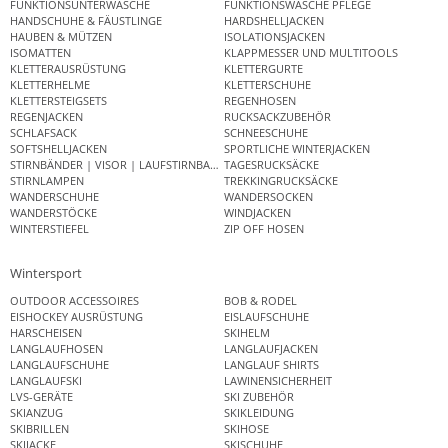
FUNKTIONSUNTERWÄSCHE
FUNKTIONSWÄSCHE PFLEGE
HANDSCHUHE & FÄUSTLINGE
HARDSHELLJACKEN
HAUBEN & MÜTZEN
ISOLATIONSJACKEN
ISOMATTEN
KLAPPMESSER UND MULTITOOLS
KLETTERAUSRÜSTUNG
KLETTERGURTE
KLETTERHELME
KLETTERSCHUHE
KLETTERSTEIGSETS
REGENHOSEN
REGENJACKEN
RUCKSACKZUBEHÖR
SCHLAFSACK
SCHNEESCHUHE
SOFTSHELLJACKEN
SPORTLICHE WINTERJACKEN
STIRNBÄNDER | VISOR | LAUFSTIRNBAND
TAGESRUCKSÄCKE
STIRNLAMPEN
TREKKINGRUCKSÄCKE
WANDERSCHUHE
WANDERSOCKEN
WANDERSTÖCKE
WINDJACKEN
WINTERSTIEFEL
ZIP OFF HOSEN
Wintersport
OUTDOOR ACCESSOIRES
BOB & RODEL
EISHOCKEY AUSRÜSTUNG
EISLAUFSCHUHE
HARSCHEISEN
SKIHELM
LANGLAUFHOSEN
LANGLAUFJACKEN
LANGLAUFSCHUHE
LANGLAUF SHIRTS
LANGLAUFSKI
LAWINENSICHERHEIT
LVS-GERÄTE
SKI ZUBEHÖR
SKIANZUG
SKIKLEIDUNG
SKIBRILLEN
SKIHOSE
SKIJACKE
SKISCHUHE