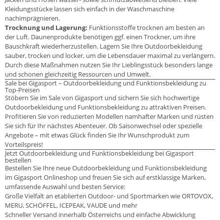
Kleidungsstücke lassen sich einfach in der Waschmaschine
nachimprägnieren.
Trocknung und Lagerung:
Funktionsstoffe trocknen am besten an
der Luft. Daunenprodukte benötigen ggf. einen Trockner, um ihre
Bauschkraft wiederherzustellen. Lagern Sie Ihre Outdoorbekleidung
sauber, trocken und locker, um die Lebensdauer maximal zu verlängern.
Durch diese Maßnahmen nutzen Sie Ihr Lieblingsstück besonders lange
und schonen gleichzeitig Ressourcen und Umwelt.
Sale bei Gigasport – Outdoorbekleidung und Funktionsbekleidung zu
Top-Preisen
Stöbern Sie im Sale von Gigasport und sichern Sie sich hochwertige
Outdoorbekleidung und Funktionsbekleidung zu attraktiven Preisen.
Profitieren Sie von reduzierten Modellen namhafter Marken und rüsten
Sie sich für Ihr nächstes Abenteuer. Ob Saisonwechsel oder spezielle
Angebote – mit etwas Glück finden Sie Ihr Wunschprodukt zum
Vorteilspreis!
Jetzt Outdoorbekleidung und Funktionsbekleidung bei Gigasport
bestellen
Bestellen Sie Ihre neue Outdoorbekleidung und Funktionsbekleidung
im Gigasport Onlineshop und freuen Sie sich auf erstklassige Marken,
umfassende Auswahl und besten Service:
Große Vielfalt an etablierten Outdoor- und Sportmarken wie ORTOVOX,
MERU, SCHÖFFEL, ICEPEAK, VAUDE und mehr
Schneller Versand innerhalb Österreichs und einfache Abwicklung