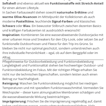
Softshell
sind ebenso aktuell wie
Funktionsstoffe mit Stretch-Anteil
für einen aktiven Lifestyle.
In Sachen Farbauswahl stehen sowohl
naturnahe Erdtöne
und
warme Olive-Nuancen
im Mittelpunkt der Kollektionen als auch
moderne
Pastelltöne
, leuchtende
Signal-Farben
und klassisches
Schwarz
oder
Blau
. Ein bewusster Stilbruch zwischen dezenten Basics
und kräftigen Farbakzenten ist ausdrücklich erwünscht!
Inspiration:
Kombinieren Sie eine wasserabweisende Outdoorjacke mit
einer urbanen Hose und Sneakers für den City-Look, oder setzen Sie auf
funktionelle Outdoorhosen und Fleece für den Trip ins Grüne. So
bleiben Sie nicht nur optimal geschützt, sondern unterstreichen auch
Ihre individuelle Persönlichkeit – egal, ob auf dem Berggipfel oder im
Alltag.
Pflegehinweise für Outdoorbekleidung und Funktionsbekleidung
Langlebigkeit und Funktionalität stehen bei hochwertiger Outdoor- und
Funktionsbekleidung im Fokus. Mit der richtigen Pflege erhalten Sie
nicht nur die technischen Eigenschaften, sondern leisten auch einen
Beitrag zur Nachhaltigkeit.
Reinigung:
Waschen Sie Funktionskleidung möglichst bei niedrigen
Temperaturen und mit speziellem Funktionswaschmittel. Vermeiden Sie
Weichspüler – dieser kann atmungsaktive Membranen schädigen und
die wasserabweisende Wirkung beeinträchtigen.
Imprägnierung:
Frischen Sie die Imprägnierung regelmäßig auf, damit
Jacken und Hosen wasser- sowie schmutzabweisend bleiben. Viele