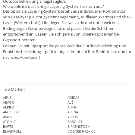
Outdoorbekleidung alltagstauglich.
Wie wähle ich das richtige Layering-System für mich aus?
Das optimale Layering-System besteht aus individueller Kombination
von Baselayer (Feuchtigkeitsmanagement), Midlayer (Wärme) und Shell-
Layer (Wetterschutz). Überlegen Sie, wie aktiv und unter welchen
Bedingungen Sie unterwegs sind, und passen Sie die Schichten
entsprechend an. Lassen Sie sich gerne von unseren Experten bei
Gigasport beraten.
Erleben Sie mit Gigasport die ganze Welt der Outdoorbekleidung und
Funktionsbekleidung – perfekt abgestimmt auf Ihre Bedürfnisse und Ihr
nächstes Abenteuer!
Top Marken
ABUS
ADIDAS
AEVOR
ALÉ
ALPINA
AIM'N
ARC'TERYX
ARENA
ASICS
ASSOS
ATOMIC
BABOLAT
BARTS
BIRKENSTOCK
BLACKROLL
BOGNER FIRE+ICE