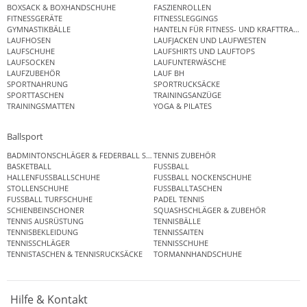
BOXSACK & BOXHANDSCHUHE
FASZIENROLLEN
FITNESSGERÄTE
FITNESSLEGGINGS
GYMNASTIKBÄLLE
HANTELN FÜR FITNESS- UND KRAFTTRAINI
LAUFHOSEN
LAUFJACKEN UND LAUFWESTEN
LAUFSCHUHE
LAUFSHIRTS UND LAUFTOPS
LAUFSOCKEN
LAUFUNTERWÄSCHE
LAUFZUBEHÖR
LAUF BH
SPORTNAHRUNG
SPORTRUCKSÄCKE
SPORTTASCHEN
TRAININGSANZÜGE
TRAININGSMATTEN
YOGA & PILATES
Ballsport
BADMINTONSCHLÄGER & FEDERBALL SETS
TENNIS ZUBEHÖR
BASKETBALL
FUSSBALL
HALLENFUSSBALLSCHUHE
FUSSBALL NOCKENSCHUHE
STOLLENSCHUHE
FUSSBALLTASCHEN
FUSSBALL TURFSCHUHE
PADEL TENNIS
SCHIENBEINSCHONER
SQUASHSCHLÄGER & ZUBEHÖR
TENNIS AUSRÜSTUNG
TENNISBÄLLE
TENNISBEKLEIDUNG
TENNISSAITEN
TENNISSCHLÄGER
TENNISSCHUHE
TENNISTASCHEN & TENNISRUCKSÄCKE
TORMANNHANDSCHUHE
Hilfe & Kontakt