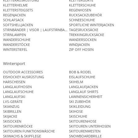
KLETTERAUSRÜSTUNG
KLETTERGURTE
KLETTERHELME
KLETTERSCHUHE
KLETTERSTEIGSETS
REGENHOSEN
REGENJACKEN
RUCKSACKZUBEHÖR
SCHLAFSACK
SCHNEESCHUHE
SOFTSHELLJACKEN
SPORTLICHE WINTERJACKEN
STIRNBÄNDER | VISOR | LAUFSTIRNBAND
TAGESRUCKSÄCKE
STIRNLAMPEN
TREKKINGRUCKSÄCKE
WANDERSCHUHE
WANDERSOCKEN
WANDERSTÖCKE
WINDJACKEN
WINTERSTIEFEL
ZIP OFF HOSEN
Wintersport
OUTDOOR ACCESSOIRES
BOB & RODEL
EISHOCKEY AUSRÜSTUNG
EISLAUFSCHUHE
HARSCHEISEN
SKIHELM
LANGLAUFHOSEN
LANGLAUFJACKEN
LANGLAUFSCHUHE
LANGLAUF SHIRTS
LANGLAUFSKI
LAWINENSICHERHEIT
LVS-GERÄTE
SKI ZUBEHÖR
SKIANZUG
SKIKLEIDUNG
SKIBRILLEN
SKIHOSE
SKIJACKE
SKISCHUHE
SKISOCKEN
SKITOURENHOSE
SKITOURENRÖCKE
SKITOUREN UNTERHOSEN
SKITOUREN FUNKTIONSWÄSCHE
SKITOURENWESTEN
SKIWACHS & SKIPFLEGE
SNOWBOARDBRILLE