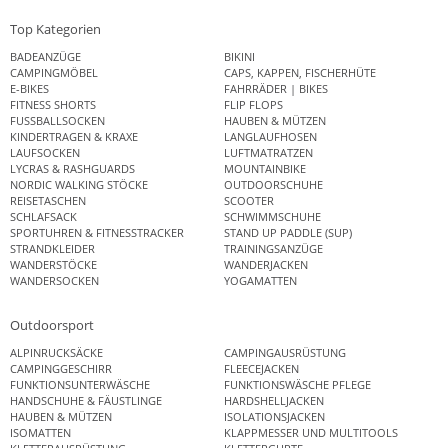
Top Kategorien
BADEANZÜGE
BIKINI
CAMPINGMÖBEL
CAPS, KAPPEN, FISCHERHÜTE
E-BIKES
FAHRRÄDER | BIKES
FITNESS SHORTS
FLIP FLOPS
FUSSBALLSOCKEN
HAUBEN & MÜTZEN
KINDERTRAGEN & KRAXE
LANGLAUFHOSEN
LAUFSOCKEN
LUFTMATRATZEN
LYCRAS & RASHGUARDS
MOUNTAINBIKE
NORDIC WALKING STÖCKE
OUTDOORSCHUHE
REISETASCHEN
SCOOTER
SCHLAFSACK
SCHWIMMSCHUHE
SPORTUHREN & FITNESSTRACKER
STAND UP PADDLE (SUP)
STRANDKLEIDER
TRAININGSANZÜGE
WANDERSTÖCKE
WANDERJACKEN
WANDERSOCKEN
YOGAMATTEN
Outdoorsport
ALPINRUCKSÄCKE
CAMPINGAUSRÜSTUNG
CAMPINGGESCHIRR
FLEECEJACKEN
FUNKTIONSUNTERWÄSCHE
FUNKTIONSWÄSCHE PFLEGE
HANDSCHUHE & FÄUSTLINGE
HARDSHELLJACKEN
HAUBEN & MÜTZEN
ISOLATIONSJACKEN
ISOMATTEN
KLAPPMESSER UND MULTITOOLS