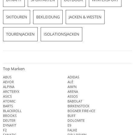
SKITOUREN
BEKLEIDUNG
JACKEN & WESTEN
TOURENJACKEN
ISOLATIONSJACKEN
Top Marken
ABUS
ADIDAS
AEVOR
ALÉ
ALPINA
AIM'N
ARC'TERYX
ARENA
ASICS
ASSOS
ATOMIC
BABOLAT
BARTS
BIRKENSTOCK
BLACKROLL
BOGNER FIRE+ICE
BROOKS
BUFF
DEUTER
DOLOMITE
DYNAFIT
E9
F2
FALKE
FANATIC
FJÄLLRÄVEN