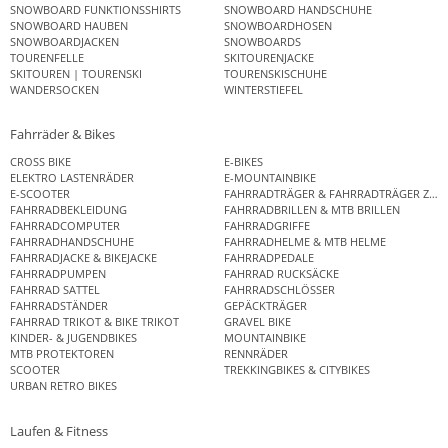
SNOWBOARD FUNKTIONSSHIRTS
SNOWBOARD HANDSCHUHE
SNOWBOARD HAUBEN
SNOWBOARDHOSEN
SNOWBOARDJACKEN
SNOWBOARDS
TOURENFELLE
SKITOURENJACKE
SKITOUREN | TOURENSKI
TOURENSKISCHUHE
WANDERSOCKEN
WINTERSTIEFEL
Fahrräder & Bikes
CROSS BIKE
E-BIKES
ELEKTRO LASTENRÄDER
E-MOUNTAINBIKE
E-SCOOTER
FAHRRADTRÄGER & FAHRRADTRÄGER ZUB
FAHRRADBEKLEIDUNG
FAHRRADBRILLEN & MTB BRILLEN
FAHRRADCOMPUTER
FAHRRADGRIFFE
FAHRRADHANDSCHUHE
FAHRRADHELME & MTB HELME
FAHRRADJACKE & BIKEJACKE
FAHRRADPEDALE
FAHRRADPUMPEN
FAHRRAD RUCKSÄCKE
FAHRRAD SATTEL
FAHRRADSCHLÖSSER
FAHRRADSTÄNDER
GEPÄCKTRÄGER
FAHRRAD TRIKOT & BIKE TRIKOT
GRAVEL BIKE
KINDER- & JUGENDBIKES
MOUNTAINBIKE
MTB PROTEKTOREN
RENNRÄDER
SCOOTER
TREKKINGBIKES & CITYBIKES
URBAN RETRO BIKES
Laufen & Fitness