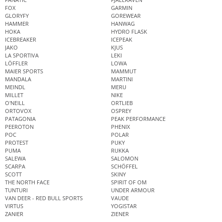
FOX
GARMIN
GLORYFY
GOREWEAR
HAMMER
HANWAG
HOKA
HYDRO FLASK
ICEBREAKER
ICEPEAK
JAKO
KJUS
LA SPORTIVA
LEKI
LÖFFLER
LOWA
MAIER SPORTS
MAMMUT
MANDALA
MARTINI
MEINDL
MERU
MILLET
NIKE
O'NEILL
ORTLIEB
ORTOVOX
OSPREY
PATAGONIA
PEAK PERFORMANCE
PEEROTON
PHENIX
POC
POLAR
PROTEST
PUKY
PUMA
RUKKA
SALEWA
SALOMON
SCARPA
SCHÖFFEL
SCOTT
SKINY
THE NORTH FACE
SPIRIT OF OM
TUNTURI
UNDER ARMOUR
VAN DEER - RED BULL SPORTS
VAUDE
VIRTUS
YOGISTAR
ZANIER
ZIENER