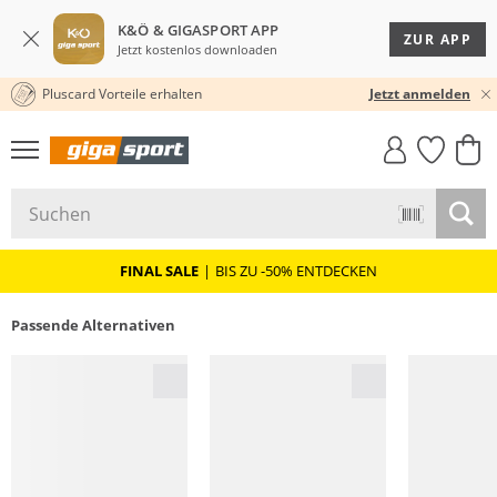
K&Ö & GIGASPORT APP
ZUR APP
Jetzt kostenlos downloaden
Pluscard Vorteile erhalten
30 TAGE RÜCKGABERECHT
Jetzt anmelden
GIGASTYLE
FAHRRAD­
CLICK &
CLICK &
MUST-HAVE
LEASING
COLLECT
RESERVE
FINAL SALE
|
BIS ZU -50% ENTDECKEN
Passende Alternativen