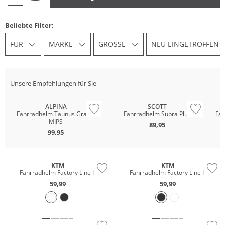
Beliebte Filter:
FÜR
MARKE
GRÖSSE
NEU EINGETROFFEN
Unsere Empfehlungen für Sie
ALPINA
SCOTT
Fahrradhelm Taunus Gravel
Fahrradhelm Supra Plus
Fah
MIPS
89,95
99,95
Preis & Wert
Preis & Wert
KTM
KTM
Fahrradhelm Factory Line II
Fahrradhelm Factory Line II
59,99
59,99
Nur Online