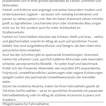
präsentieren sich in einer großen Bandbreite an Farben, Schnitten und
Materialien.
Pastell- und Erdtöne sind angesagt und wirken besonders modern und
Understatement zugleich – sie lassen sich vielseitig kombinieren und
passen zu nahezu jedem Look. Wer ein klares Statement setzen möchte,
greift zu Signalfarben: Leuchtendes Grün oder strahlendes Blau sorgen
nicht nur für Stil, sondern auch für mehr Sichtbarkeit im
Straßenverkehr.
Farblich im Trend bleiben Klassiker wie Schwarz, Weiß und Grau – zeitlos
und gleichermaßen sowohl im Alltag als auch auf sportlichen Touren
beliebt. Neu sind ausgefallene Muster und Designs, die dem Helm eine
persönliche Note verleihen.
Auch bei den Schnitten gibt es spannende Entwicklungen: Oversized-
Helme mit urbanem Look, sportlich-taillierte Allrounder oder besonders
schlanke, aerodynamische Modelle – für jeden Kopf und Geschmack
findet sich das Passende. Materialien wie recyceltes EPS (expandiertes
Polystyrol), umweltfreundliche Lackierungen oder vegane Polsterungen
spiegeln zudem das wachsende Umweltbewusstsein der Hersteller
wider.
Setzen Sie modische Akzente, indem Sie Ihren Fahrradhelm gezielt als
Teil Ihres Outfits wählen – sei es im sportlichen Ensemble mit passender
Fahrradbekleidung oder im Alltag als stylishes Accessoire zu Jeans und
Sneakern.
Pflegehinweise für Fahrradhelme