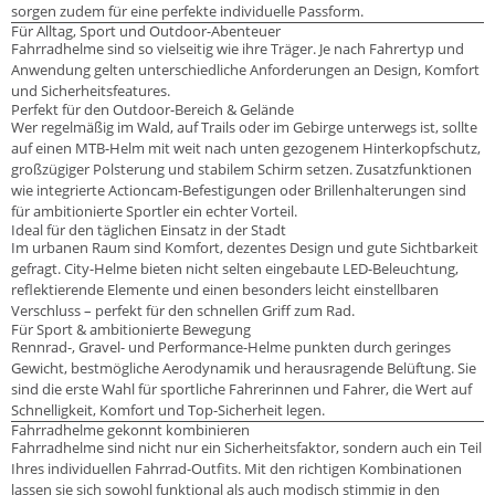
sorgen zudem für eine perfekte individuelle Passform.
Für Alltag, Sport und Outdoor-Abenteuer
Fahrradhelme sind so vielseitig wie ihre Träger. Je nach Fahrertyp und
Anwendung gelten unterschiedliche Anforderungen an Design, Komfort
und Sicherheitsfeatures.
Perfekt für den Outdoor-Bereich & Gelände
Wer regelmäßig im Wald, auf Trails oder im Gebirge unterwegs ist, sollte
auf einen MTB-Helm mit weit nach unten gezogenem Hinterkopfschutz,
großzügiger Polsterung und stabilem Schirm setzen. Zusatzfunktionen
wie integrierte Actioncam-Befestigungen oder Brillenhalterungen sind
für ambitionierte Sportler ein echter Vorteil.
Ideal für den täglichen Einsatz in der Stadt
Im urbanen Raum sind Komfort, dezentes Design und gute Sichtbarkeit
gefragt. City-Helme bieten nicht selten eingebaute LED-Beleuchtung,
reflektierende Elemente und einen besonders leicht einstellbaren
Verschluss – perfekt für den schnellen Griff zum Rad.
Für Sport & ambitionierte Bewegung
Rennrad-, Gravel- und Performance-Helme punkten durch geringes
Gewicht, bestmögliche Aerodynamik und herausragende Belüftung. Sie
sind die erste Wahl für sportliche Fahrerinnen und Fahrer, die Wert auf
Schnelligkeit, Komfort und Top-Sicherheit legen.
Fahrradhelme gekonnt kombinieren
Fahrradhelme sind nicht nur ein Sicherheitsfaktor, sondern auch ein Teil
Ihres individuellen Fahrrad-Outfits. Mit den richtigen Kombinationen
lassen sie sich sowohl funktional als auch modisch stimmig in den