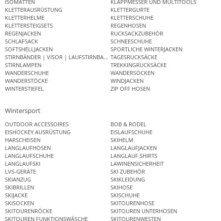
ISOMATTEN
KLAPPMESSER UND MULTITOOLS
KLETTERAUSRÜSTUNG
KLETTERGURTE
KLETTERHELME
KLETTERSCHUHE
KLETTERSTEIGSETS
REGENHOSEN
REGENJACKEN
RUCKSACKZUBEHÖR
SCHLAFSACK
SCHNEESCHUHE
SOFTSHELLJACKEN
SPORTLICHE WINTERJACKEN
STIRNBÄNDER | VISOR | LAUFSTIRNBAND
TAGESRUCKSÄCKE
STIRNLAMPEN
TREKKINGRUCKSÄCKE
WANDERSCHUHE
WANDERSOCKEN
WANDERSTÖCKE
WINDJACKEN
WINTERSTIEFEL
ZIP OFF HOSEN
Wintersport
OUTDOOR ACCESSOIRES
BOB & RODEL
EISHOCKEY AUSRÜSTUNG
EISLAUFSCHUHE
HARSCHEISEN
SKIHELM
LANGLAUFHOSEN
LANGLAUFJACKEN
LANGLAUFSCHUHE
LANGLAUF SHIRTS
LANGLAUFSKI
LAWINENSICHERHEIT
LVS-GERÄTE
SKI ZUBEHÖR
SKIANZUG
SKIKLEIDUNG
SKIBRILLEN
SKIHOSE
SKIJACKE
SKISCHUHE
SKISOCKEN
SKITOURENHOSE
SKITOURENRÖCKE
SKITOUREN UNTERHOSEN
SKITOUREN FUNKTIONSWÄSCHE
SKITOURENWESTEN