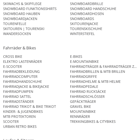
SKIWACHS & SKIPFLEGE
SNOWBOARDBRILLE
SNOWBOARD FUNKTIONSSHIRTS
SNOWBOARD HANDSCHUHE
SNOWBOARD HAUBEN
SNOWBOARDHOSEN
SNOWBOARDJACKEN
SNOWBOARDS
TOURENFELLE
SKITOURENJACKE
SKITOUREN | TOURENSKI
TOURENSKISCHUHE
WANDERSOCKEN
WINTERSTIEFEL
Fahrräder & Bikes
CROSS BIKE
E-BIKES
ELEKTRO LASTENRÄDER
E-MOUNTAINBIKE
E-SCOOTER
FAHRRADTRÄGER & FAHRRADTRÄGER ZUB
FAHRRADBEKLEIDUNG
FAHRRADBRILLEN & MTB BRILLEN
FAHRRADCOMPUTER
FAHRRADGRIFFE
FAHRRADHANDSCHUHE
FAHRRADHELME & MTB HELME
FAHRRADJACKE & BIKEJACKE
FAHRRADPEDALE
FAHRRADPUMPEN
FAHRRAD RUCKSÄCKE
FAHRRAD SATTEL
FAHRRADSCHLÖSSER
FAHRRADSTÄNDER
GEPÄCKTRÄGER
FAHRRAD TRIKOT & BIKE TRIKOT
GRAVEL BIKE
KINDER- & JUGENDBIKES
MOUNTAINBIKE
MTB PROTEKTOREN
RENNRÄDER
SCOOTER
TREKKINGBIKES & CITYBIKES
URBAN RETRO BIKES