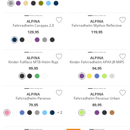
Nur Online
Nur Online
ALPINA
ALPINA
Fahrradhelm Carapax 2.0
Fahrradhelm Mythos Reflective
129,95
119,95
NEU
Nur Online
Nur Online
ALPINA
ALPINA
Kinder Fullface MTB-Helm Rupi
Kinder Fahrradhelm APAX JR MIPS
99,95
94,95
Nur Online
Nur Online
ALPINA
ALPINA
Fahrradhelm Paranus
Fahrradhelm Paranus Urban
79,95
89,95
+ 2
JETZT EINLÖSEN
Nur Online