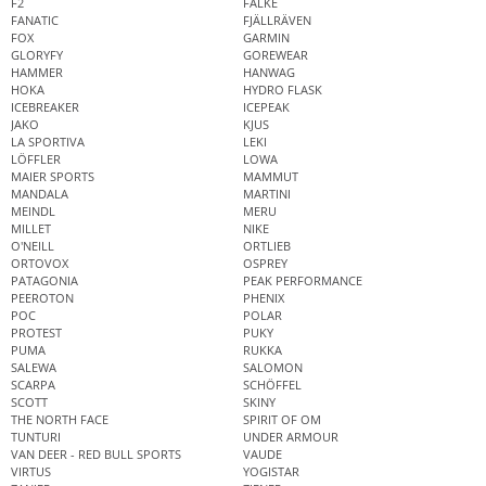
F2
FALKE
FANATIC
FJÄLLRÄVEN
FOX
GARMIN
GLORYFY
GOREWEAR
HAMMER
HANWAG
HOKA
HYDRO FLASK
ICEBREAKER
ICEPEAK
JAKO
KJUS
LA SPORTIVA
LEKI
LÖFFLER
LOWA
MAIER SPORTS
MAMMUT
MANDALA
MARTINI
MEINDL
MERU
MILLET
NIKE
O'NEILL
ORTLIEB
ORTOVOX
OSPREY
PATAGONIA
PEAK PERFORMANCE
PEEROTON
PHENIX
POC
POLAR
PROTEST
PUKY
PUMA
RUKKA
SALEWA
SALOMON
SCARPA
SCHÖFFEL
SCOTT
SKINY
THE NORTH FACE
SPIRIT OF OM
TUNTURI
UNDER ARMOUR
VAN DEER - RED BULL SPORTS
VAUDE
VIRTUS
YOGISTAR