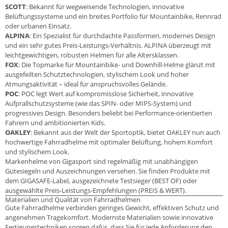
SCOTT
: Bekannt für wegweisende Technologien, innovative
Belüftungssysteme und ein breites Portfolio für Mountainbike, Rennrad
oder urbanen Einsatz.
ALPINA
: Ein Spezialist für durchdachte Passformen, modernes Design
und ein sehr gutes Preis-Leistungs-Verhältnis. ALPINA überzeugt mit
leichtgewichtigen, robusten Helmen für alle Altersklassen.
FOX
: Die Topmarke für Mountainbike- und Downhill-Helme glänzt mit
ausgefeilten Schutztechnologien, stylischem Look und hoher
Atmungsaktivität – ideal für anspruchsvolles Gelände.
POC
: POC legt Wert auf kompromisslose Sicherheit, innovative
Aufprallschutzsysteme (wie das SPIN- oder MIPS-System) und
progressives Design. Besonders beliebt bei Performance-orientierten
Fahrern und ambitionierten Kids.
OAKLEY
: Bekannt aus der Welt der Sportoptik, bietet OAKLEY nun auch
hochwertige Fahrradhelme mit optimaler Belüftung, hohem Komfort
und stylischem Look.
Markenhelme von Gigasport sind regelmäßig mit unabhängigen
Gütesiegeln und Auszeichnungen versehen. Sie finden Produkte mit
dem GIGASAFE-Label, ausgezeichnete Testsieger (BEST OF) oder
ausgewählte Preis-Leistungs-Empfehlungen (PREIS & WERT).
Materialien und Qualität von Fahrradhelmen
Gute Fahrradhelme verbinden geringes Gewicht, effektiven Schutz und
angenehmen Tragekomfort. Modernste Materialien sowie innovative
Fertigungstechniken sorgen dafür, dass Sie für jede Anforderung den