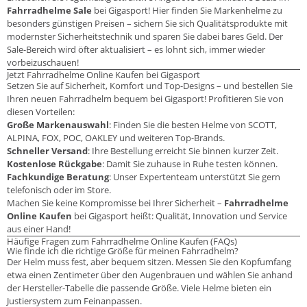
Fahrradhelme Sale
bei Gigasport! Hier finden Sie Markenhelme zu
besonders günstigen Preisen – sichern Sie sich Qualitätsprodukte mit
modernster Sicherheitstechnik und sparen Sie dabei bares Geld. Der
Sale-Bereich wird öfter aktualisiert – es lohnt sich, immer wieder
vorbeizuschauen!
Jetzt Fahrradhelme Online Kaufen bei Gigasport
Setzen Sie auf Sicherheit, Komfort und Top-Designs – und bestellen Sie
Ihren neuen Fahrradhelm bequem bei Gigasport! Profitieren Sie von
diesen Vorteilen:
Große Markenauswahl
: Finden Sie die besten Helme von SCOTT,
ALPINA, FOX, POC, OAKLEY und weiteren Top-Brands.
Schneller Versand
: Ihre Bestellung erreicht Sie binnen kurzer Zeit.
Kostenlose Rückgabe
: Damit Sie zuhause in Ruhe testen können.
Fachkundige Beratung
: Unser Expertenteam unterstützt Sie gern
telefonisch oder im Store.
Machen Sie keine Kompromisse bei Ihrer Sicherheit –
Fahrradhelme
Online Kaufen
bei Gigasport heißt: Qualität, Innovation und Service
aus einer Hand!
Häufige Fragen zum Fahrradhelme Online Kaufen (FAQs)
Wie finde ich die richtige Größe für meinen Fahrradhelm?
Der Helm muss fest, aber bequem sitzen. Messen Sie den Kopfumfang
etwa einen Zentimeter über den Augenbrauen und wählen Sie anhand
der Hersteller-Tabelle die passende Größe. Viele Helme bieten ein
Justiersystem zum Feinanpassen.