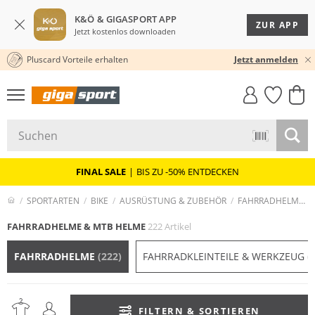
K&Ö & GIGASPORT APP
ZUR APP
Jetzt kostenlos downloaden
Pluscard Vorteile erhalten
30 TAGE RÜCKGABERECHT
Jetzt anmelden
GIGASTYLE
FAHRRAD­
CLICK &
CLICK &
MUST-HAVE
LEASING
COLLECT
RESERVE
FINAL SALE
|
BIS ZU -50% ENTDECKEN
SPORTARTEN
BIKE
AUSRÜSTUNG & ZUBEHÖR
FAHRRADHELME & MTB HELME
FAHRRADHELME & MTB HELME
222 Artikel
FAHRRADHELME
(222)
FAHRRADKLEINTEILE & WERKZEUG
(
FILTERN & SORTIEREN