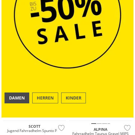
DAMEN
HERREN
KINDER
OUTDOOR
SWIM & BEACH
Nur Online
SCOTT
ALPINA
Jugend Fahrradhelm Spunto Plus
Fahrradhelm Taunus Gravel MIPS