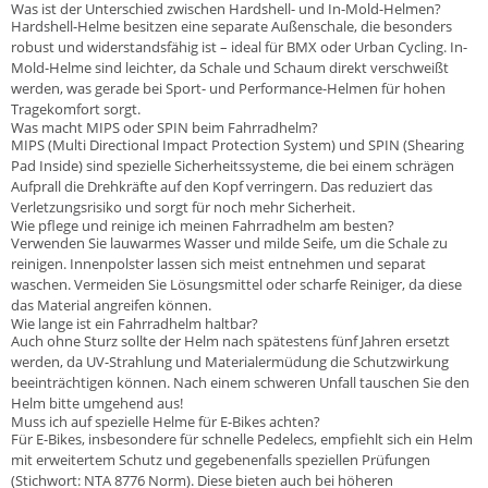
Was ist der Unterschied zwischen Hardshell- und In-Mold-Helmen?
Hardshell-Helme besitzen eine separate Außenschale, die besonders
robust und widerstandsfähig ist – ideal für BMX oder Urban Cycling. In-
Mold-Helme sind leichter, da Schale und Schaum direkt verschweißt
werden, was gerade bei Sport- und Performance-Helmen für hohen
Tragekomfort sorgt.
Was macht MIPS oder SPIN beim Fahrradhelm?
MIPS (Multi Directional Impact Protection System) und SPIN (Shearing
Pad Inside) sind spezielle Sicherheitssysteme, die bei einem schrägen
Aufprall die Drehkräfte auf den Kopf verringern. Das reduziert das
Verletzungsrisiko und sorgt für noch mehr Sicherheit.
Wie pflege und reinige ich meinen Fahrradhelm am besten?
Verwenden Sie lauwarmes Wasser und milde Seife, um die Schale zu
reinigen. Innenpolster lassen sich meist entnehmen und separat
waschen. Vermeiden Sie Lösungsmittel oder scharfe Reiniger, da diese
das Material angreifen können.
Wie lange ist ein Fahrradhelm haltbar?
Auch ohne Sturz sollte der Helm nach spätestens fünf Jahren ersetzt
werden, da UV-Strahlung und Materialermüdung die Schutzwirkung
beeinträchtigen können. Nach einem schweren Unfall tauschen Sie den
Helm bitte umgehend aus!
Muss ich auf spezielle Helme für E-Bikes achten?
Für E-Bikes, insbesondere für schnelle Pedelecs, empfiehlt sich ein Helm
mit erweitertem Schutz und gegebenenfalls speziellen Prüfungen
(Stichwort: NTA 8776 Norm). Diese bieten auch bei höheren