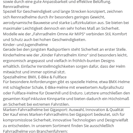
sowie durch eine gute Anpassbarkeit und effektive Belüftung.
Rennradhelme
Speziell für Geschwindigkeit und lange Strecken konzipiert, zeichnen
sich Rennradhelme durch ihr besonders geringes Gewicht,
aerodynamische Bauweise und starke Luftzirkulation aus. Sie bieten bei
maximaler Leichtigkeit dennoch ein sehr hohes Maß an Sicherheit.
Modelle wie der „Fahrradhelm Omne Air MIPS“ verbinden Stil, Komfort
und Schutz auch bei hohen Geschwindigkeiten.
Kinder- und Jugendhelme
Gerade bei den jüngsten Radsportlern steht Sicherheit an erster Stelle.
Kinderhelme wie der „Kinder Fahrradhelm Ximo“ sind besonders leicht,
ergonomisch angepasst und vielfach in fröhlich-bunten Designs
erhältlich. Einfache Verstellmöglichkeiten sorgen dafür, dass der Helm
mitwächst und immer optimal sitzt.
Spezialhelme: BMX, E-Bike & Fullface
Für besondere Anforderungen gibt es spezielle Helme, etwa BMX-Helme
mit schlagfester Schale, E-Bike-Helme mit erweitertem Aufprallschutz
oder Fullface-Helme für Downhill und Enduro. Letztere umschließen den
gesamten Kopf inklusive Kinnpartie und bieten dadurch ein Höchstmaß
an Sicherheit bei extremen Fahrstilen.
Marken-Fahrradhelme bei Gigasport: Auswahl, Innovation & Qualität
Der Kauf eines Marken-Fahrradhelms bei Gigasport bedeutet, sich für
kompromisslose Sicherheit, innovative Technologien und Designvielfalt
zu entscheiden. In unserem Sortiment finden Sie ausschließlich
Fahrradhelme von Branchenführern: