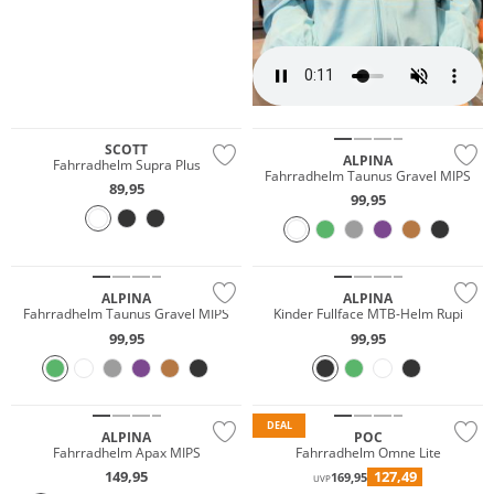
SCOTT
ALPINA
Fahrradhelm Supra Plus
Fahrradhelm Taunus Gravel MIPS
89,95
99,95
ALPINA
ALPINA
Fahrradhelm Taunus Gravel MIPS
Kinder Fullface MTB-Helm Rupi
99,95
99,95
DEAL
ALPINA
POC
Fahrradhelm Apax MIPS
Fahrradhelm Omne Lite
149,95
127,49
169,95
UVP