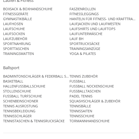
Laufen & Fitness
BOXSACK & BOXHANDSCHUHE
FASZIENROLLEN
FITNESSGERÄTE
FITNESSLEGGINGS
GYMNASTIKBÄLLE
HANTELN FÜR FITNESS- UND KRAFTTRAINI
LAUFHOSEN
LAUFJACKEN UND LAUFWESTEN
LAUFSCHUHE
LAUFSHIRTS UND LAUFTOPS
LAUFSOCKEN
LAUFUNTERWÄSCHE
LAUFZUBEHÖR
LAUF BH
SPORTNAHRUNG
SPORTRUCKSÄCKE
SPORTTASCHEN
TRAININGSANZÜGE
TRAININGSMATTEN
YOGA & PILATES
Ballsport
BADMINTONSCHLÄGER & FEDERBALL SETS
TENNIS ZUBEHÖR
BASKETBALL
FUSSBALL
HALLENFUSSBALLSCHUHE
FUSSBALL NOCKENSCHUHE
STOLLENSCHUHE
FUSSBALLTASCHEN
FUSSBALL TURFSCHUHE
PADEL TENNIS
SCHIENBEINSCHONER
SQUASHSCHLÄGER & ZUBEHÖR
TENNIS AUSRÜSTUNG
TENNISBÄLLE
TENNISBEKLEIDUNG
TENNISSAITEN
TENNISSCHLÄGER
TENNISSCHUHE
TENNISTASCHEN & TENNISRUCKSÄCKE
TORMANNHANDSCHUHE