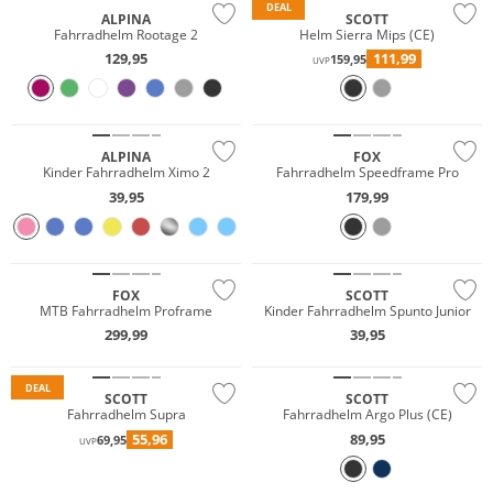
DEAL
ALPINA
SCOTT
Fahrradhelm Rootage 2
Helm Sierra Mips (CE)
129,95
111,99
159,95
UVP
Nur Online
ALPINA
FOX
Kinder Fahrradhelm Ximo 2
Fahrradhelm Speedframe Pro
39,95
179,99
FOX
SCOTT
MTB Fahrradhelm Proframe
Kinder Fahrradhelm Spunto Junior
299,99
39,95
DEAL
SCOTT
SCOTT
Fahrradhelm Supra
Fahrradhelm Argo Plus (CE)
55,96
89,95
69,95
UVP
Nachhaltig