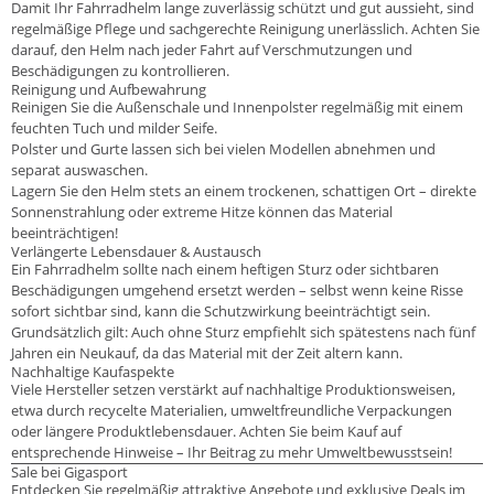
Damit Ihr Fahrradhelm lange zuverlässig schützt und gut aussieht, sind
regelmäßige Pflege und sachgerechte Reinigung unerlässlich. Achten Sie
darauf, den Helm nach jeder Fahrt auf Verschmutzungen und
Beschädigungen zu kontrollieren.
Reinigung und Aufbewahrung
Reinigen Sie die Außenschale und Innenpolster regelmäßig mit einem
feuchten Tuch und milder Seife.
Polster und Gurte lassen sich bei vielen Modellen abnehmen und
separat auswaschen.
Lagern Sie den Helm stets an einem trockenen, schattigen Ort – direkte
Sonnenstrahlung oder extreme Hitze können das Material
beeinträchtigen!
Verlängerte Lebensdauer & Austausch
Ein Fahrradhelm sollte nach einem heftigen Sturz oder sichtbaren
Beschädigungen umgehend ersetzt werden – selbst wenn keine Risse
sofort sichtbar sind, kann die Schutzwirkung beeinträchtigt sein.
Grundsätzlich gilt: Auch ohne Sturz empfiehlt sich spätestens nach fünf
Jahren ein Neukauf, da das Material mit der Zeit altern kann.
Nachhaltige Kaufaspekte
Viele Hersteller setzen verstärkt auf nachhaltige Produktionsweisen,
etwa durch recycelte Materialien, umweltfreundliche Verpackungen
oder längere Produktlebensdauer. Achten Sie beim Kauf auf
entsprechende Hinweise – Ihr Beitrag zu mehr Umweltbewusstsein!
Sale bei Gigasport
Entdecken Sie regelmäßig attraktive Angebote und exklusive Deals im