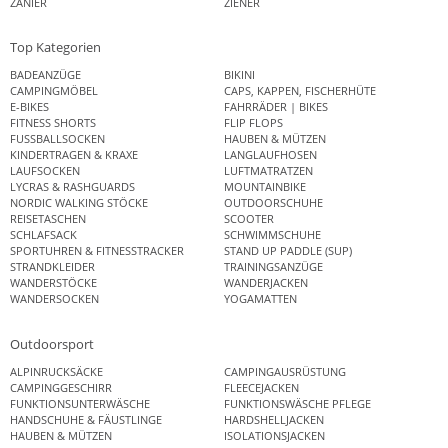
ZANIER
ZIENER
Top Kategorien
BADEANZÜGE
BIKINI
CAMPINGMÖBEL
CAPS, KAPPEN, FISCHERHÜTE
E-BIKES
FAHRRÄDER | BIKES
FITNESS SHORTS
FLIP FLOPS
FUSSBALLSOCKEN
HAUBEN & MÜTZEN
KINDERTRAGEN & KRAXE
LANGLAUFHOSEN
LAUFSOCKEN
LUFTMATRATZEN
LYCRAS & RASHGUARDS
MOUNTAINBIKE
NORDIC WALKING STÖCKE
OUTDOORSCHUHE
REISETASCHEN
SCOOTER
SCHLAFSACK
SCHWIMMSCHUHE
SPORTUHREN & FITNESSTRACKER
STAND UP PADDLE (SUP)
STRANDKLEIDER
TRAININGSANZÜGE
WANDERSTÖCKE
WANDERJACKEN
WANDERSOCKEN
YOGAMATTEN
Outdoorsport
ALPINRUCKSÄCKE
CAMPINGAUSRÜSTUNG
CAMPINGGESCHIRR
FLEECEJACKEN
FUNKTIONSUNTERWÄSCHE
FUNKTIONSWÄSCHE PFLEGE
HANDSCHUHE & FÄUSTLINGE
HARDSHELLJACKEN
HAUBEN & MÜTZEN
ISOLATIONSJACKEN