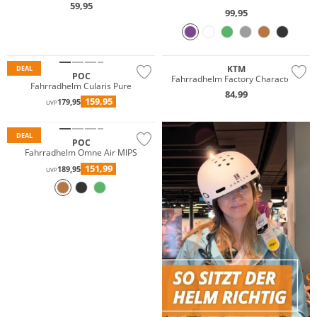
59,95
99,95
KTM
DEAL
POC
Fahrradhelm Factory Character II
Fahrradhelm Cularis Pure
84,99
159,95
179,95
UVP
DEAL
POC
Fahrradhelm Omne Air MIPS
151,99
189,95
UVP