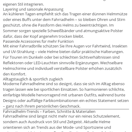
eigenen Stil integrieren.
Layering und saisonale Anpassung
An kühleren Tagen empfiehlt sich das Tragen einer dünnen Helmmütze
oder eines Buffs unter dem Fahrradhelm – so bleiben Ohren und Stirn
geschützt, ohne die Passform des Helms zu beeinträchtigen. Im
Sommer sorgen spezielle Schweißbänder und atmungsaktive Polster
dafür, dass der Kopf angenehm trocken bleibt.
Passende Accessoires für mehr Funktion
Mit einer Fahrradbrille schützen Sie Ihre Augen vor Fahrtwind, Insekten
und UV-Strahlung – viele Helme bieten dafür praktische Halterungen.
Für Touren im Dunkeln oder bei schlechten Sichtverhältnissen sind
Reflektoren oder LED-Leuchten sinnvolle Ergänzungen. Wechselbare
Helmschirme und individuell verstellbare Polster erhöhen zusätzlich
den Komfort.
Alltagstauglich & sportlich zugleich
Moderne Fahrradhelme sind so designt, dass sie sich im Alltag ebenso
tragen lassen wie bei sportlichen Einsätzen. So harmonieren schlichte,
einfarbige Modelle hervorragend mit urbanen Outfits, während bunte
Designs oder auffällige Farbkombinationen ein echtes Statement setzen
– ganz nach Ihrem persönlichen Geschmack.
Fahrradhelm-Trends – Farben, Schnitte & Materialien
Fahrradhelme sind längst nicht mehr nur ein reines Schutzelement,
sondern auch Ausdruck von Stil und Zeitgeist. Aktuelle Helme
orientieren sich an Trends aus der Mode- und Sportszene und