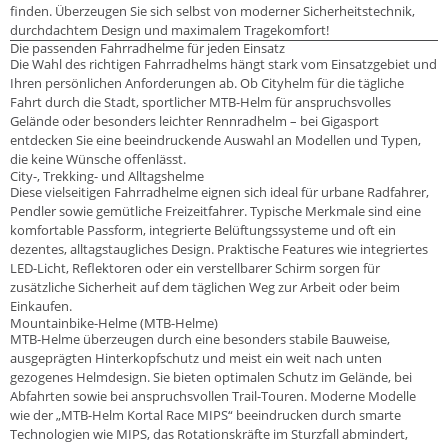
finden. Überzeugen Sie sich selbst von moderner Sicherheitstechnik,
durchdachtem Design und maximalem Tragekomfort!
Die passenden Fahrradhelme für jeden Einsatz
Die Wahl des richtigen Fahrradhelms hängt stark vom Einsatzgebiet und
Ihren persönlichen Anforderungen ab. Ob Cityhelm für die tägliche
Fahrt durch die Stadt, sportlicher MTB-Helm für anspruchsvolles
Gelände oder besonders leichter Rennradhelm – bei Gigasport
entdecken Sie eine beeindruckende Auswahl an Modellen und Typen,
die keine Wünsche offenlässt.
City-, Trekking- und Alltagshelme
Diese vielseitigen Fahrradhelme eignen sich ideal für urbane Radfahrer,
Pendler sowie gemütliche Freizeitfahrer. Typische Merkmale sind eine
komfortable Passform, integrierte Belüftungssysteme und oft ein
dezentes, alltagstaugliches Design. Praktische Features wie integriertes
LED-Licht, Reflektoren oder ein verstellbarer Schirm sorgen für
zusätzliche Sicherheit auf dem täglichen Weg zur Arbeit oder beim
Einkaufen.
Mountainbike-Helme (MTB-Helme)
MTB-Helme überzeugen durch eine besonders stabile Bauweise,
ausgeprägten Hinterkopfschutz und meist ein weit nach unten
gezogenes Helmdesign. Sie bieten optimalen Schutz im Gelände, bei
Abfahrten sowie bei anspruchsvollen Trail-Touren. Moderne Modelle
wie der „MTB-Helm Kortal Race MIPS“ beeindrucken durch smarte
Technologien wie MIPS, das Rotationskräfte im Sturzfall abmindert,