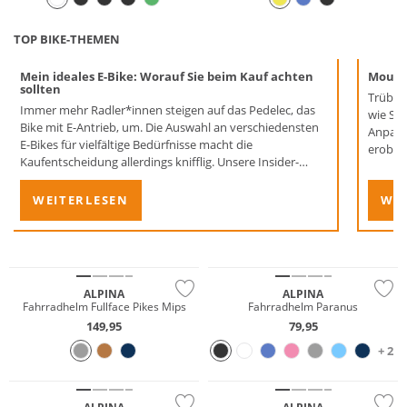
TOP BIKE-THEMEN
Mein ideales E-Bike: Worauf Sie beim Kauf achten
Mounta
sollten
Trübes 
Immer mehr Radler*innen steigen auf das Pedelec, das
wie Sie
Bike mit E-Antrieb, um. Die Auswahl an verschiedensten
Anpassu
E-Bikes für vielfältige Bedürfnisse macht die
erober
Kaufentscheidung allerdings knifflig. Unsere Insider-
denen 
Tipps unterstützen Sie beim Kauf eines passenden
Modells – und schon bald sind Sie elektrisch unterwegs!
WEITERLESEN
WEI
ALPINA
ALPINA
Fahrradhelm Fullface Pikes Mips
Fahrradhelm Paranus
149,95
79,95
+ 2