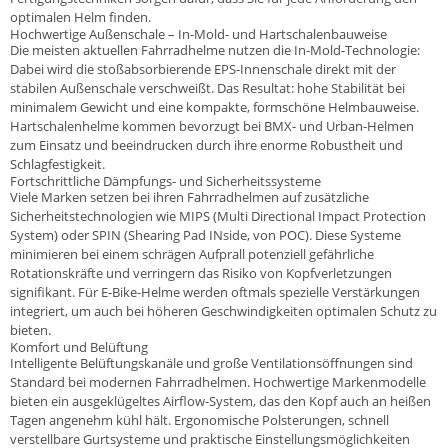
optimalen Helm finden.
Hochwertige Außenschale – In-Mold- und Hartschalenbauweise
Die meisten aktuellen Fahrradhelme nutzen die In-Mold-Technologie:
Dabei wird die stoßabsorbierende EPS-Innenschale direkt mit der
stabilen Außenschale verschweißt. Das Resultat: hohe Stabilität bei
minimalem Gewicht und eine kompakte, formschöne Helmbauweise.
Hartschalenhelme kommen bevorzugt bei BMX- und Urban-Helmen
zum Einsatz und beeindrucken durch ihre enorme Robustheit und
Schlagfestigkeit.
Fortschrittliche Dämpfungs- und Sicherheitssysteme
Viele Marken setzen bei ihren Fahrradhelmen auf zusätzliche
Sicherheitstechnologien wie MIPS (Multi Directional Impact Protection
System) oder SPIN (Shearing Pad INside, von POC). Diese Systeme
minimieren bei einem schrägen Aufprall potenziell gefährliche
Rotationskräfte und verringern das Risiko von Kopfverletzungen
signifikant. Für E-Bike-Helme werden oftmals spezielle Verstärkungen
integriert, um auch bei höheren Geschwindigkeiten optimalen Schutz zu
bieten.
Komfort und Belüftung
Intelligente Belüftungskanäle und große Ventilationsöffnungen sind
Standard bei modernen Fahrradhelmen. Hochwertige Markenmodelle
bieten ein ausgeklügeltes Airflow-System, das den Kopf auch an heißen
Tagen angenehm kühl hält. Ergonomische Polsterungen, schnell
verstellbare Gurtsysteme und praktische Einstellungsmöglichkeiten