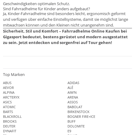
Geschwindigkeiten optimalen Schutz.
Sind Fahrradhelme für Kinder anders aufgebaut?
Ja, Kinder-Fahrradhelme sind besonders leicht, ergonomisch geformt
und verfügen über einfache Einstellsysteme, damit sie möglichst lange
mitwachsen können und den Kleinen nicht unangenehm sind.
Sicherheit, Stil und Komfort – Fahrradhelme Online Kaufen bei
Gigasport bedeutet, bestens gerüstet und modern ausgestattet
zu sein. Jetzt entdecken und sorgenfrei auf Tour gehen!
Top Marken
ABUS
ADIDAS
AEVOR
ALÉ
ALPINA
AIM'N
ARC'TERYX
ARENA
ASICS
ASSOS
ATOMIC
BABOLAT
BARTS
BIRKENSTOCK
BLACKROLL
BOGNER FIRE+ICE
BROOKS
BUFF
DEUTER
DOLOMITE
DYNAFIT
E9