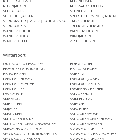
KLETTERSTEIGSETS
REGENHOSEN
REGENJACKEN
RUCKSACKZUBEHÖR
SCHLAFSACK
SCHNEESCHUHE
SOFTSHELLJACKEN
SPORTLICHE WINTERJACKEN
STIRNBÄNDER | VISOR | LAUFSTIRNBAND
TAGESRUCKSÄCKE
STIRNLAMPEN
TREKKINGRUCKSÄCKE
WANDERSCHUHE
WANDERSOCKEN
WANDERSTÖCKE
WINDJACKEN
WINTERSTIEFEL
ZIP OFF HOSEN
Wintersport
OUTDOOR ACCESSOIRES
BOB & RODEL
EISHOCKEY AUSRÜSTUNG
EISLAUFSCHUHE
HARSCHEISEN
SKIHELM
LANGLAUFHOSEN
LANGLAUFJACKEN
LANGLAUFSCHUHE
LANGLAUF SHIRTS
LANGLAUFSKI
LAWINENSICHERHEIT
LVS-GERÄTE
SKI ZUBEHÖR
SKIANZUG
SKIKLEIDUNG
SKIBRILLEN
SKIHOSE
SKIJACKE
SKISCHUHE
SKISOCKEN
SKITOURENHOSE
SKITOURENRÖCKE
SKITOUREN UNTERHOSEN
SKITOUREN FUNKTIONSWÄSCHE
SKITOURENWESTEN
SKIWACHS & SKIPFLEGE
SNOWBOARDBRILLE
SNOWBOARD FUNKTIONSSHIRTS
SNOWBOARD HANDSCHUHE
SNOWBOARD HAUBEN
SNOWBOARDHOSEN