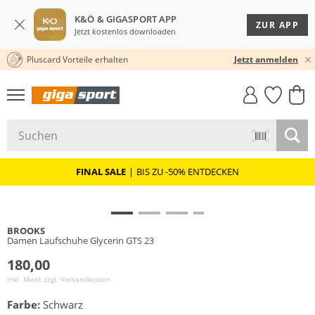
K&Ö & GIGASPORT APP
ZUR APP
Jetzt kostenlos downloaden
Pluscard Vorteile erhalten
30 TAGE RÜCKGABERECHT
Jetzt anmelden
GIGASTYLE
FAHRRAD­
CLICK &
CLICK &
MUST-HAVE
LEASING
COLLECT
RESERVE
FINAL SALE
|
BIS ZU -50% ENTDECKEN
BROOKS
Damen Laufschuhe Glycerin GTS 23
180,00
inkl. Mwst zzgl.
Versandkosten
Farbe:
Schwarz