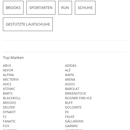
BROOKS
SPORTARTEN
RUN
SCHUHE
GESTÜTZTE LAUFSCHUHE
Top Marken
ABUS
ADIDAS
AEVOR
ALÉ
ALPINA
AIM'N
ARC'TERYX
ARENA
ASICS
ASSOS
ATOMIC
BABOLAT
BARTS
BIRKENSTOCK
BLACKROLL
BOGNER FIRE+ICE
BROOKS
BUFF
DEUTER
DOLOMITE
DYNAFIT
E9
F2
FALKE
FANATIC
FJÄLLRÄVEN
FOX
GARMIN