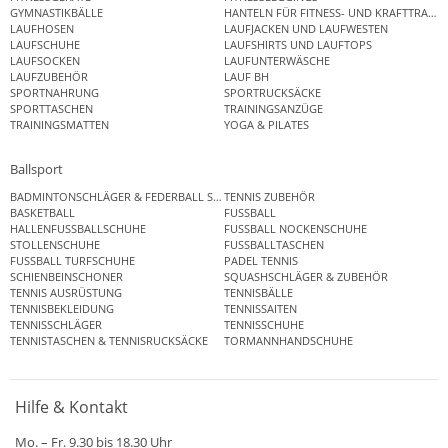
GYMNASTIKBÄLLE
HANTELN FÜR FITNESS- UND KRAFTTRAINI
LAUFHOSEN
LAUFJACKEN UND LAUFWESTEN
LAUFSCHUHE
LAUFSHIRTS UND LAUFTOPS
LAUFSOCKEN
LAUFUNTERWÄSCHE
LAUFZUBEHÖR
LAUF BH
SPORTNAHRUNG
SPORTRUCKSÄCKE
SPORTTASCHEN
TRAININGSANZÜGE
TRAININGSMATTEN
YOGA & PILATES
Ballsport
BADMINTONSCHLÄGER & FEDERBALL SETS
TENNIS ZUBEHÖR
BASKETBALL
FUSSBALL
HALLENFUSSBALLSCHUHE
FUSSBALL NOCKENSCHUHE
STOLLENSCHUHE
FUSSBALLTASCHEN
FUSSBALL TURFSCHUHE
PADEL TENNIS
SCHIENBEINSCHONER
SQUASHSCHLÄGER & ZUBEHÖR
TENNIS AUSRÜSTUNG
TENNISBÄLLE
TENNISBEKLEIDUNG
TENNISSAITEN
TENNISSCHLÄGER
TENNISSCHUHE
TENNISTASCHEN & TENNISRUCKSÄCKE
TORMANNHANDSCHUHE
Hilfe & Kontakt
Mo. – Fr. 9.30 bis 18.30 Uhr