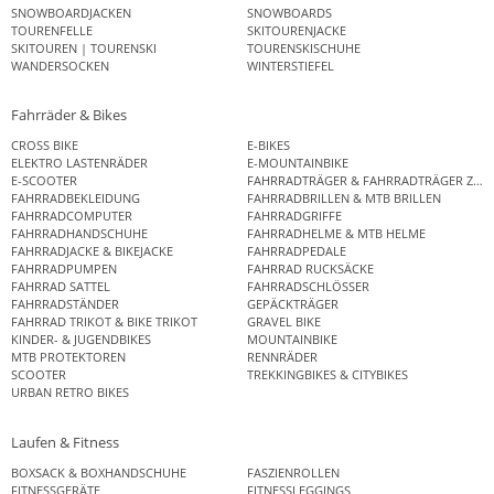
SNOWBOARDJACKEN
SNOWBOARDS
TOURENFELLE
SKITOURENJACKE
SKITOUREN | TOURENSKI
TOURENSKISCHUHE
WANDERSOCKEN
WINTERSTIEFEL
Fahrräder & Bikes
CROSS BIKE
E-BIKES
ELEKTRO LASTENRÄDER
E-MOUNTAINBIKE
E-SCOOTER
FAHRRADTRÄGER & FAHRRADTRÄGER ZUB
FAHRRADBEKLEIDUNG
FAHRRADBRILLEN & MTB BRILLEN
FAHRRADCOMPUTER
FAHRRADGRIFFE
FAHRRADHANDSCHUHE
FAHRRADHELME & MTB HELME
FAHRRADJACKE & BIKEJACKE
FAHRRADPEDALE
FAHRRADPUMPEN
FAHRRAD RUCKSÄCKE
FAHRRAD SATTEL
FAHRRADSCHLÖSSER
FAHRRADSTÄNDER
GEPÄCKTRÄGER
FAHRRAD TRIKOT & BIKE TRIKOT
GRAVEL BIKE
KINDER- & JUGENDBIKES
MOUNTAINBIKE
MTB PROTEKTOREN
RENNRÄDER
SCOOTER
TREKKINGBIKES & CITYBIKES
URBAN RETRO BIKES
Laufen & Fitness
BOXSACK & BOXHANDSCHUHE
FASZIENROLLEN
FITNESSGERÄTE
FITNESSLEGGINGS