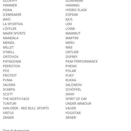
GLORYFY
GOREWEAR
HAMMER
HANWAG
HOKA
HYDRO FLASK
ICEBREAKER
ICEPEAK
JAKO
KJUS
LA SPORTIVA
LEKI
LÖFFLER
LOWA
MAIER SPORTS
MAMMUT
MANDALA
MARTINI
MEINDL
MERU
MILLET
NIKE
O'NEILL
ORTLIEB
ORTOVOX
OSPREY
PATAGONIA
PEAK PERFORMANCE
PEEROTON
PHENIX
POC
POLAR
PROTEST
PUKY
PUMA
RUKKA
SALEWA
SALOMON
SCARPA
SCHÖFFEL
SCOTT
SKINY
THE NORTH FACE
SPIRIT OF OM
TUNTURI
UNDER ARMOUR
VAN DEER - RED BULL SPORTS
VAUDE
VIRTUS
YOGISTAR
ZANIER
ZIENER
Top Kategorien