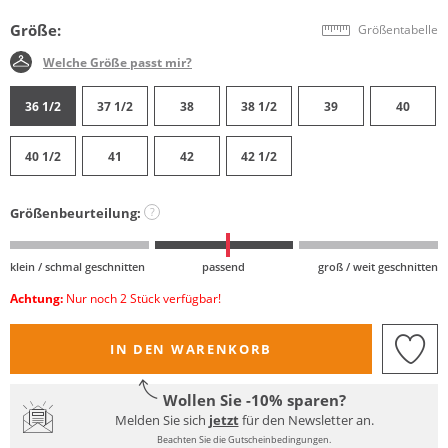
Größe:
Größentabelle
Welche Größe passt mir?
36 1/2
37 1/2
38
38 1/2
39
40
40 1/2
41
42
42 1/2
Größenbeurteilung:
?
klein / schmal geschnitten
passend
groß / weit geschnitten
Achtung:
Nur noch 2 Stück verfügbar!
IN DEN WARENKORB
Wollen Sie -10% sparen?
Melden Sie sich
jetzt
für den Newsletter an.
Beachten Sie die Gutscheinbedingungen.