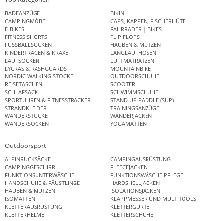
BADEANZÜGE
BIKINI
CAMPINGMÖBEL
CAPS, KAPPEN, FISCHERHÜTE
E-BIKES
FAHRRÄDER | BIKES
FITNESS SHORTS
FLIP FLOPS
FUSSBALLSOCKEN
HAUBEN & MÜTZEN
KINDERTRAGEN & KRAXE
LANGLAUFHOSEN
LAUFSOCKEN
LUFTMATRATZEN
LYCRAS & RASHGUARDS
MOUNTAINBIKE
NORDIC WALKING STÖCKE
OUTDOORSCHUHE
REISETASCHEN
SCOOTER
SCHLAFSACK
SCHWIMMSCHUHE
SPORTUHREN & FITNESSTRACKER
STAND UP PADDLE (SUP)
STRANDKLEIDER
TRAININGSANZÜGE
WANDERSTÖCKE
WANDERJACKEN
WANDERSOCKEN
YOGAMATTEN
Outdoorsport
ALPINRUCKSÄCKE
CAMPINGAUSRÜSTUNG
CAMPINGGESCHIRR
FLEECEJACKEN
FUNKTIONSUNTERWÄSCHE
FUNKTIONSWÄSCHE PFLEGE
HANDSCHUHE & FÄUSTLINGE
HARDSHELLJACKEN
HAUBEN & MÜTZEN
ISOLATIONSJACKEN
ISOMATTEN
KLAPPMESSER UND MULTITOOLS
KLETTERAUSRÜSTUNG
KLETTERGURTE
KLETTERHELME
KLETTERSCHUHE