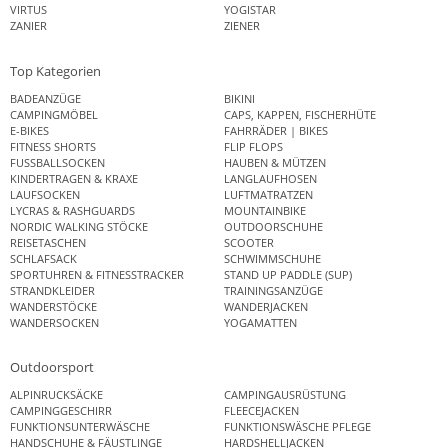
VIRTUS
YOGISTAR
ZANIER
ZIENER
Top Kategorien
BADEANZÜGE
BIKINI
CAMPINGMÖBEL
CAPS, KAPPEN, FISCHERHÜTE
E-BIKES
FAHRRÄDER | BIKES
FITNESS SHORTS
FLIP FLOPS
FUSSBALLSOCKEN
HAUBEN & MÜTZEN
KINDERTRAGEN & KRAXE
LANGLAUFHOSEN
LAUFSOCKEN
LUFTMATRATZEN
LYCRAS & RASHGUARDS
MOUNTAINBIKE
NORDIC WALKING STÖCKE
OUTDOORSCHUHE
REISETASCHEN
SCOOTER
SCHLAFSACK
SCHWIMMSCHUHE
SPORTUHREN & FITNESSTRACKER
STAND UP PADDLE (SUP)
STRANDKLEIDER
TRAININGSANZÜGE
WANDERSTÖCKE
WANDERJACKEN
WANDERSOCKEN
YOGAMATTEN
Outdoorsport
ALPINRUCKSÄCKE
CAMPINGAUSRÜSTUNG
CAMPINGGESCHIRR
FLEECEJACKEN
FUNKTIONSUNTERWÄSCHE
FUNKTIONSWÄSCHE PFLEGE
HANDSCHUHE & FÄUSTLINGE
HARDSHELLJACKEN