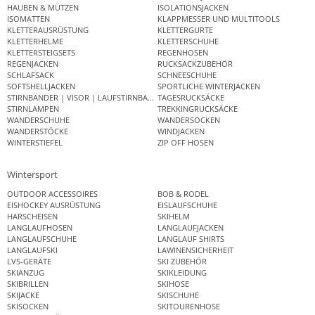
HAUBEN & MÜTZEN
ISOLATIONSJACKEN
ISOMATTEN
KLAPPMESSER UND MULTITOOLS
KLETTERAUSRÜSTUNG
KLETTERGURTE
KLETTERHELME
KLETTERSCHUHE
KLETTERSTEIGSETS
REGENHOSEN
REGENJACKEN
RUCKSACKZUBEHÖR
SCHLAFSACK
SCHNEESCHUHE
SOFTSHELLJACKEN
SPORTLICHE WINTERJACKEN
STIRNBÄNDER | VISOR | LAUFSTIRNBAND
TAGESRUCKSÄCKE
STIRNLAMPEN
TREKKINGRUCKSÄCKE
WANDERSCHUHE
WANDERSOCKEN
WANDERSTÖCKE
WINDJACKEN
WINTERSTIEFEL
ZIP OFF HOSEN
Wintersport
OUTDOOR ACCESSOIRES
BOB & RODEL
EISHOCKEY AUSRÜSTUNG
EISLAUFSCHUHE
HARSCHEISEN
SKIHELM
LANGLAUFHOSEN
LANGLAUFJACKEN
LANGLAUFSCHUHE
LANGLAUF SHIRTS
LANGLAUFSKI
LAWINENSICHERHEIT
LVS-GERÄTE
SKI ZUBEHÖR
SKIANZUG
SKIKLEIDUNG
SKIBRILLEN
SKIHOSE
SKIJACKE
SKISCHUHE
SKISOCKEN
SKITOURENHOSE