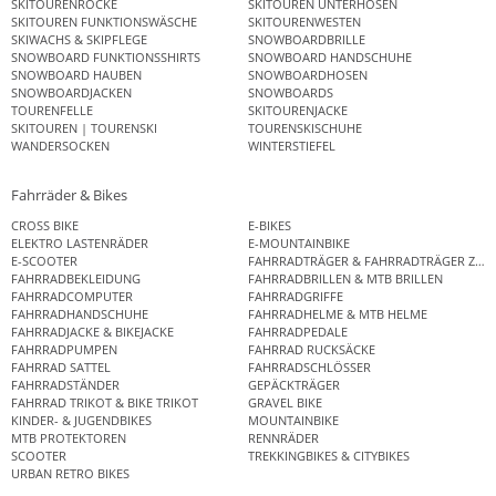
SKITOURENRÖCKE
SKITOUREN UNTERHOSEN
SKITOUREN FUNKTIONSWÄSCHE
SKITOURENWESTEN
SKIWACHS & SKIPFLEGE
SNOWBOARDBRILLE
SNOWBOARD FUNKTIONSSHIRTS
SNOWBOARD HANDSCHUHE
SNOWBOARD HAUBEN
SNOWBOARDHOSEN
SNOWBOARDJACKEN
SNOWBOARDS
TOURENFELLE
SKITOURENJACKE
SKITOUREN | TOURENSKI
TOURENSKISCHUHE
WANDERSOCKEN
WINTERSTIEFEL
Fahrräder & Bikes
CROSS BIKE
E-BIKES
ELEKTRO LASTENRÄDER
E-MOUNTAINBIKE
E-SCOOTER
FAHRRADTRÄGER & FAHRRADTRÄGER ZUB
FAHRRADBEKLEIDUNG
FAHRRADBRILLEN & MTB BRILLEN
FAHRRADCOMPUTER
FAHRRADGRIFFE
FAHRRADHANDSCHUHE
FAHRRADHELME & MTB HELME
FAHRRADJACKE & BIKEJACKE
FAHRRADPEDALE
FAHRRADPUMPEN
FAHRRAD RUCKSÄCKE
FAHRRAD SATTEL
FAHRRADSCHLÖSSER
FAHRRADSTÄNDER
GEPÄCKTRÄGER
FAHRRAD TRIKOT & BIKE TRIKOT
GRAVEL BIKE
KINDER- & JUGENDBIKES
MOUNTAINBIKE
MTB PROTEKTOREN
RENNRÄDER
SCOOTER
TREKKINGBIKES & CITYBIKES
URBAN RETRO BIKES