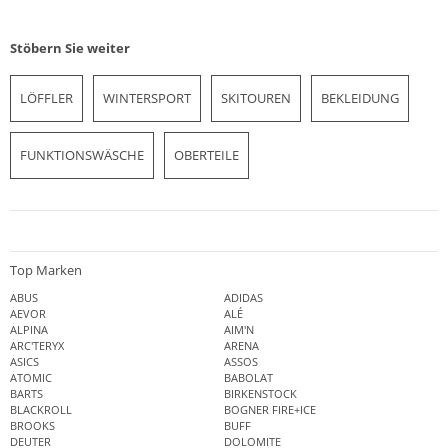
Stöbern Sie weiter
LÖFFLER
WINTERSPORT
SKITOUREN
BEKLEIDUNG
FUNKTIONSWÄSCHE
OBERTEILE
Top Marken
ABUS
ADIDAS
AEVOR
ALÉ
ALPINA
AIM'N
ARC'TERYX
ARENA
ASICS
ASSOS
ATOMIC
BABOLAT
BARTS
BIRKENSTOCK
BLACKROLL
BOGNER FIRE+ICE
BROOKS
BUFF
DEUTER
DOLOMITE