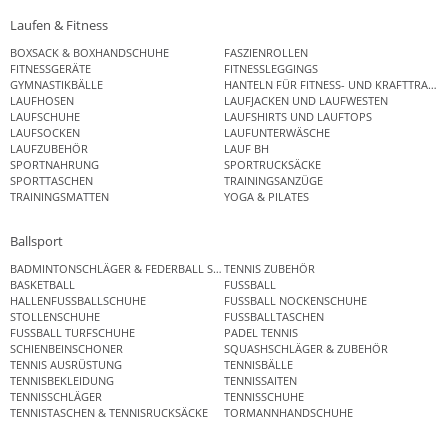
Laufen & Fitness
BOXSACK & BOXHANDSCHUHE
FASZIENROLLEN
FITNESSGERÄTE
FITNESSLEGGINGS
GYMNASTIKBÄLLE
HANTELN FÜR FITNESS- UND KRAFTTRAINI
LAUFHOSEN
LAUFJACKEN UND LAUFWESTEN
LAUFSCHUHE
LAUFSHIRTS UND LAUFTOPS
LAUFSOCKEN
LAUFUNTERWÄSCHE
LAUFZUBEHÖR
LAUF BH
SPORTNAHRUNG
SPORTRUCKSÄCKE
SPORTTASCHEN
TRAININGSANZÜGE
TRAININGSMATTEN
YOGA & PILATES
Ballsport
BADMINTONSCHLÄGER & FEDERBALL SETS
TENNIS ZUBEHÖR
BASKETBALL
FUSSBALL
HALLENFUSSBALLSCHUHE
FUSSBALL NOCKENSCHUHE
STOLLENSCHUHE
FUSSBALLTASCHEN
FUSSBALL TURFSCHUHE
PADEL TENNIS
SCHIENBEINSCHONER
SQUASHSCHLÄGER & ZUBEHÖR
TENNIS AUSRÜSTUNG
TENNISBÄLLE
TENNISBEKLEIDUNG
TENNISSAITEN
TENNISSCHLÄGER
TENNISSCHUHE
TENNISTASCHEN & TENNISRUCKSÄCKE
TORMANNHANDSCHUHE