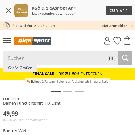
K&Ö & GIGASPORT APP
ZUR APP
Jetzt kostenlos downloaden
Pluscard Vorteile erhalten
KOSTENLOSER VERSAND* & RÜCKVERSAND
30 TAGE RÜCKGABERECHT
Jetzt anmelden
GIGASTYLE
FAHRRAD­
CLICK &
CLICK &
MUST-HAVE
LEASING
COLLECT
RESERVE
Große Größen
FINAL SALE
|
BIS ZU -50% ENTDECKEN
Beliebt!
2 Personen haben den Artikel gerade im Warenkorb
LÖFFLER
Damen Funktionsshirt TTX Light
49,99
inkl. Mwst zzgl.
Versandkosten
Farbe:
Weiss