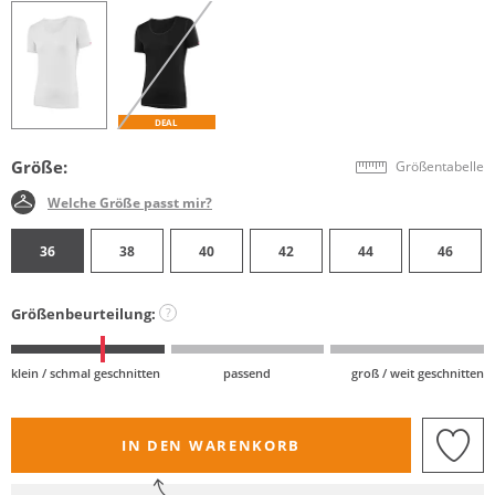
DEAL
Größe:
Größentabelle
Welche Größe passt mir?
36
38
40
42
44
46
Größenbeurteilung:
?
klein / schmal geschnitten
passend
groß / weit geschnitten
IN DEN WARENKORB