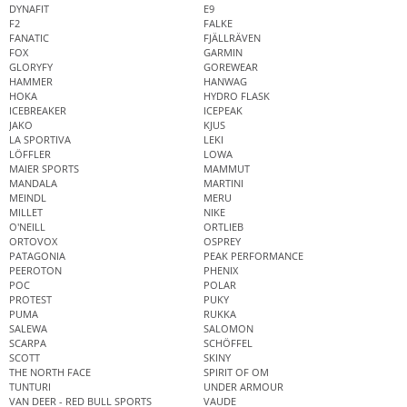
DYNAFIT
E9
F2
FALKE
FANATIC
FJÄLLRÄVEN
FOX
GARMIN
GLORYFY
GOREWEAR
HAMMER
HANWAG
HOKA
HYDRO FLASK
ICEBREAKER
ICEPEAK
JAKO
KJUS
LA SPORTIVA
LEKI
LÖFFLER
LOWA
MAIER SPORTS
MAMMUT
MANDALA
MARTINI
MEINDL
MERU
MILLET
NIKE
O'NEILL
ORTLIEB
ORTOVOX
OSPREY
PATAGONIA
PEAK PERFORMANCE
PEEROTON
PHENIX
POC
POLAR
PROTEST
PUKY
PUMA
RUKKA
SALEWA
SALOMON
SCARPA
SCHÖFFEL
SCOTT
SKINY
THE NORTH FACE
SPIRIT OF OM
TUNTURI
UNDER ARMOUR
VAN DEER - RED BULL SPORTS
VAUDE