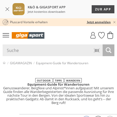
K&Ö & GIGASPORT APP
ZUR APP
Jetzt kostenlos downloaden
Pluscard Vorteile erhalten
30 TAGE RÜCKGABERECHT
Jetzt anmelden
GIGASTYLE
FAHRRAD­
CLICK &
CLICK &
MUST-HAVE
LEASING
COLLECT
RESERVE
GIGAMAGAZIN
Equipment-Guide für Wandertouren
OUTDOOR
TIPPS
WANDERN
Equipment-Guide für Wandertouren
Genusswanderer, Bergfexe und Alpinist*innen aufgepasst! Mit unserem
Guide finden alle Wanderbegeisterten die passende Ausrüstung für ihre
nächste Tour in den Bergen. Von der idealen Sportswear bis hin zu
praktischen Gadgets: Ab damit in den Rucksack, und los geht’s – der
Berg ruft!