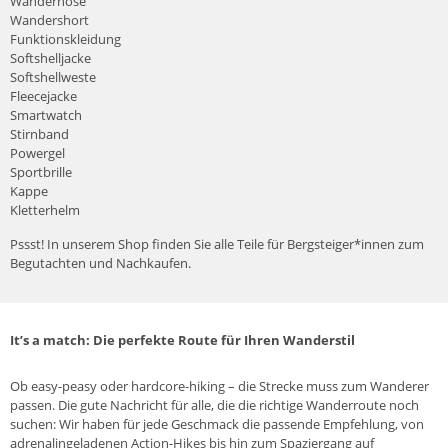
Wanderhose
Wandershort
Funktionskleidung
Softshelljacke
Softshellweste
Fleecejacke
Smartwatch
Stirnband
Powergel
Sportbrille
Kappe
Kletterhelm
Pssst! In unserem
Shop
finden Sie alle Teile für Bergsteiger*innen zum
Begutachten und Nachkaufen.
It’s a match: Die perfekte Route für Ihren Wanderstil
Ob easy-peasy oder hardcore-hiking – die Strecke muss zum Wanderer
passen. Die gute Nachricht für alle, die die richtige Wanderroute noch
suchen: Wir haben für jede Geschmack die passende Empfehlung, von
adrenalingeladenen Action-Hikes bis hin zum Spaziergang auf