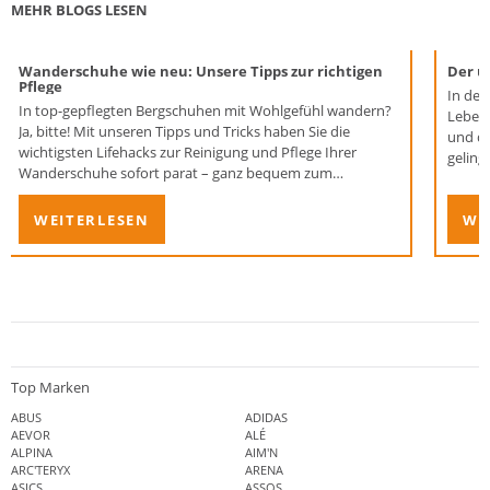
MEHR BLOGS LESEN
Wanderschuhe wie neu: Unsere Tipps zur richtigen
Der u
Pflege
In der
In top-gepflegten Bergschuhen mit Wohlgefühl wandern?
Lebens
Ja, bitte! Mit unseren Tipps und Tricks haben Sie die
und d
wichtigsten Lifehacks zur Reinigung und Pflege Ihrer
geling
Wanderschuhe sofort parat – ganz bequem zum
prakti
Nachmachen.
WEITERLESEN
WE
Top Marken
ABUS
ADIDAS
AEVOR
ALÉ
ALPINA
AIM'N
ARC'TERYX
ARENA
ASICS
ASSOS