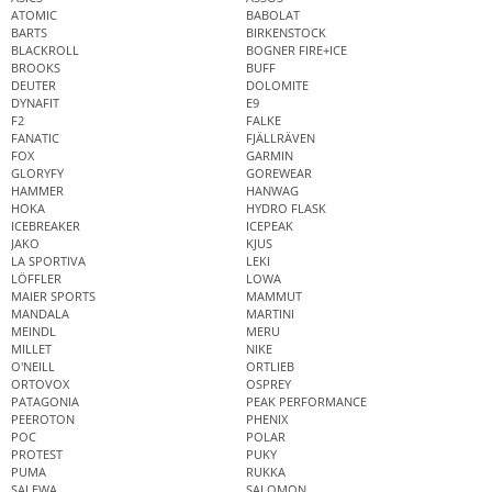
ATOMIC
BABOLAT
BARTS
BIRKENSTOCK
BLACKROLL
BOGNER FIRE+ICE
BROOKS
BUFF
DEUTER
DOLOMITE
DYNAFIT
E9
F2
FALKE
FANATIC
FJÄLLRÄVEN
FOX
GARMIN
GLORYFY
GOREWEAR
HAMMER
HANWAG
HOKA
HYDRO FLASK
ICEBREAKER
ICEPEAK
JAKO
KJUS
LA SPORTIVA
LEKI
LÖFFLER
LOWA
MAIER SPORTS
MAMMUT
MANDALA
MARTINI
MEINDL
MERU
MILLET
NIKE
O'NEILL
ORTLIEB
ORTOVOX
OSPREY
PATAGONIA
PEAK PERFORMANCE
PEEROTON
PHENIX
POC
POLAR
PROTEST
PUKY
PUMA
RUKKA
SALEWA
SALOMON