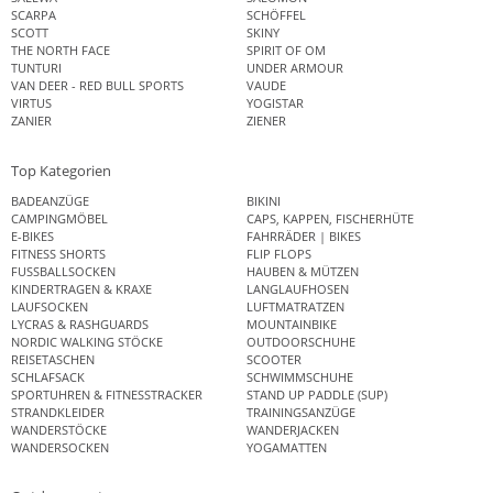
SCARPA
SCHÖFFEL
SCOTT
SKINY
THE NORTH FACE
SPIRIT OF OM
TUNTURI
UNDER ARMOUR
VAN DEER - RED BULL SPORTS
VAUDE
VIRTUS
YOGISTAR
ZANIER
ZIENER
Top Kategorien
BADEANZÜGE
BIKINI
CAMPINGMÖBEL
CAPS, KAPPEN, FISCHERHÜTE
E-BIKES
FAHRRÄDER | BIKES
FITNESS SHORTS
FLIP FLOPS
FUSSBALLSOCKEN
HAUBEN & MÜTZEN
KINDERTRAGEN & KRAXE
LANGLAUFHOSEN
LAUFSOCKEN
LUFTMATRATZEN
LYCRAS & RASHGUARDS
MOUNTAINBIKE
NORDIC WALKING STÖCKE
OUTDOORSCHUHE
REISETASCHEN
SCOOTER
SCHLAFSACK
SCHWIMMSCHUHE
SPORTUHREN & FITNESSTRACKER
STAND UP PADDLE (SUP)
STRANDKLEIDER
TRAININGSANZÜGE
WANDERSTÖCKE
WANDERJACKEN
WANDERSOCKEN
YOGAMATTEN