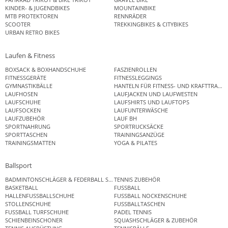
KINDER- & JUGENDBIKES
MOUNTAINBIKE
MTB PROTEKTOREN
RENNRÄDER
SCOOTER
TREKKINGBIKES & CITYBIKES
URBAN RETRO BIKES
Laufen & Fitness
BOXSACK & BOXHANDSCHUHE
FASZIENROLLEN
FITNESSGERÄTE
FITNESSLEGGINGS
GYMNASTIKBÄLLE
HANTELN FÜR FITNESS- UND KRAFTTRAINI
LAUFHOSEN
LAUFJACKEN UND LAUFWESTEN
LAUFSCHUHE
LAUFSHIRTS UND LAUFTOPS
LAUFSOCKEN
LAUFUNTERWÄSCHE
LAUFZUBEHÖR
LAUF BH
SPORTNAHRUNG
SPORTRUCKSÄCKE
SPORTTASCHEN
TRAININGSANZÜGE
TRAININGSMATTEN
YOGA & PILATES
Ballsport
BADMINTONSCHLÄGER & FEDERBALL SETS
TENNIS ZUBEHÖR
BASKETBALL
FUSSBALL
HALLENFUSSBALLSCHUHE
FUSSBALL NOCKENSCHUHE
STOLLENSCHUHE
FUSSBALLTASCHEN
FUSSBALL TURFSCHUHE
PADEL TENNIS
SCHIENBEINSCHONER
SQUASHSCHLÄGER & ZUBEHÖR