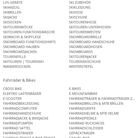
LVS-GERÄTE
SKI ZUBEHÖR
SKIANZUG
SKIKLEIDUNG
SKIBRILLEN
SKIHOSE
SKIJACKE
SKISCHUHE
SKISOCKEN
SKITOURENHOSE
SKITOURENRÖCKE
SKITOUREN UNTERHOSEN
SKITOUREN FUNKTIONSWÄSCHE
SKITOURENWESTEN
SKIWACHS & SKIPFLEGE
SNOWBOARDBRILLE
SNOWBOARD FUNKTIONSSHIRTS
SNOWBOARD HANDSCHUHE
SNOWBOARD HAUBEN
SNOWBOARDHOSEN
SNOWBOARDJACKEN
SNOWBOARDS
TOURENFELLE
SKITOURENJACKE
SKITOUREN | TOURENSKI
TOURENSKISCHUHE
WANDERSOCKEN
WINTERSTIEFEL
Fahrräder & Bikes
CROSS BIKE
E-BIKES
ELEKTRO LASTENRÄDER
E-MOUNTAINBIKE
E-SCOOTER
FAHRRADTRÄGER & FAHRRADTRÄGER ZUB
FAHRRADBEKLEIDUNG
FAHRRADBRILLEN & MTB BRILLEN
FAHRRADCOMPUTER
FAHRRADGRIFFE
FAHRRADHANDSCHUHE
FAHRRADHELME & MTB HELME
FAHRRADJACKE & BIKEJACKE
FAHRRADPEDALE
FAHRRADPUMPEN
FAHRRAD RUCKSÄCKE
FAHRRAD SATTEL
FAHRRADSCHLÖSSER
FAHRRADSTÄNDER
GEPÄCKTRÄGER
FAHRRAD TRIKOT & BIKE TRIKOT
GRAVEL BIKE