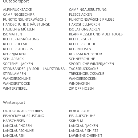
Outdoorsport
ALPINRUCKSÄCKE
CAMPINGAUSRÜSTUNG
CAMPINGGESCHIRR
FLEECEJACKEN
FUNKTIONSUNTERWÄSCHE
FUNKTIONSWÄSCHE PFLEGE
HANDSCHUHE & FÄUSTLINGE
HARDSHELLJACKEN
HAUBEN & MÜTZEN
ISOLATIONSJACKEN
ISOMATTEN
KLAPPMESSER UND MULTITOOLS
KLETTERAUSRÜSTUNG
KLETTERGURTE
KLETTERHELME
KLETTERSCHUHE
KLETTERSTEIGSETS
REGENHOSEN
REGENJACKEN
RUCKSACKZUBEHÖR
SCHLAFSACK
SCHNEESCHUHE
SOFTSHELLJACKEN
SPORTLICHE WINTERJACKEN
STIRNBÄNDER | VISOR | LAUFSTIRNBAND
TAGESRUCKSÄCKE
STIRNLAMPEN
TREKKINGRUCKSÄCKE
WANDERSCHUHE
WANDERSOCKEN
WANDERSTÖCKE
WINDJACKEN
WINTERSTIEFEL
ZIP OFF HOSEN
Wintersport
OUTDOOR ACCESSOIRES
BOB & RODEL
EISHOCKEY AUSRÜSTUNG
EISLAUFSCHUHE
HARSCHEISEN
SKIHELM
LANGLAUFHOSEN
LANGLAUFJACKEN
LANGLAUFSCHUHE
LANGLAUF SHIRTS
LANGLAUFSKI
LAWINENSICHERHEIT