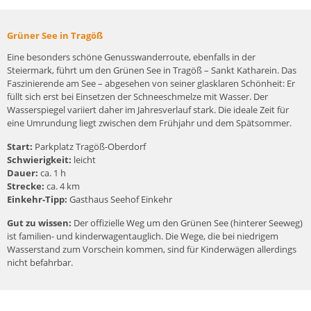
Grüner See in Tragöß
Eine besonders schöne Genusswanderroute, ebenfalls in der
Steiermark, führt um den Grünen See in Tragöß – Sankt Katharein. Das
Faszinierende am See – abgesehen von seiner glasklaren Schönheit: Er
füllt sich erst bei Einsetzen der Schneeschmelze mit Wasser. Der
Wasserspiegel variiert daher im Jahresverlauf stark. Die ideale Zeit für
eine Umrundung liegt zwischen dem Frühjahr und dem Spätsommer.
Start:
Parkplatz Tragöß-Oberdorf
Schwierigkeit:
leicht
Dauer:
ca. 1 h
Strecke:
ca. 4 km
Einkehr-Tipp:
Gasthaus Seehof Einkehr
Gut zu wissen:
Der offizielle Weg um den Grünen See (hinterer Seeweg)
ist familien- und kinderwagentauglich. Die Wege, die bei niedrigem
Wasserstand zum Vorschein kommen, sind für Kinderwägen allerdings
nicht befahrbar.