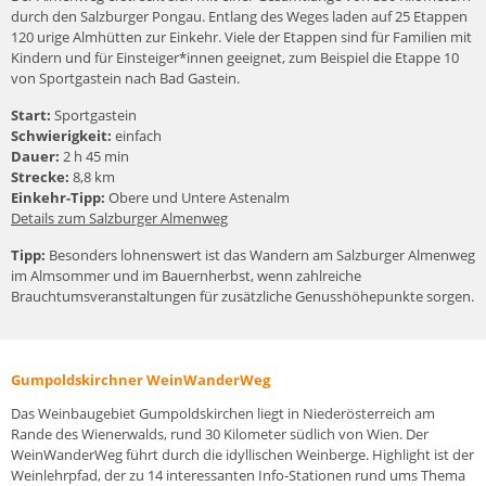
durch den Salzburger Pongau. Entlang des Weges laden auf 25 Etappen
120 urige Almhütten zur Einkehr. Viele der Etappen sind für Familien mit
Kindern und für Einsteiger*innen geeignet, zum Beispiel die Etappe 10
von Sportgastein nach Bad Gastein.
Start:
Sportgastein
Schwierigkeit:
einfach
Dauer:
2 h 45 min
Strecke:
8,8 km
Einkehr-Tipp:
Obere und Untere Astenalm
Details zum Salzburger Almenweg
Tipp:
Besonders lohnenswert ist das Wandern am Salzburger Almenweg
im Almsommer und im Bauernherbst, wenn zahlreiche
Brauchtumsveranstaltungen für zusätzliche Genusshöhepunkte sorgen.
Gumpoldskirchner WeinWanderWeg
Das Weinbaugebiet Gumpoldskirchen liegt in Niederösterreich am
Rande des Wienerwalds, rund 30 Kilometer südlich von Wien. Der
WeinWanderWeg führt durch die idyllischen Weinberge. Highlight ist der
Weinlehrpfad, der zu 14 interessanten Info-Stationen rund ums Thema