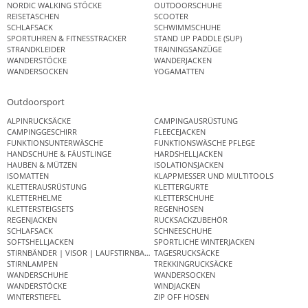
NORDIC WALKING STÖCKE
OUTDOORSCHUHE
REISETASCHEN
SCOOTER
SCHLAFSACK
SCHWIMMSCHUHE
SPORTUHREN & FITNESSTRACKER
STAND UP PADDLE (SUP)
STRANDKLEIDER
TRAININGSANZÜGE
WANDERSTÖCKE
WANDERJACKEN
WANDERSOCKEN
YOGAMATTEN
Outdoorsport
ALPINRUCKSÄCKE
CAMPINGAUSRÜSTUNG
CAMPINGGESCHIRR
FLEECEJACKEN
FUNKTIONSUNTERWÄSCHE
FUNKTIONSWÄSCHE PFLEGE
HANDSCHUHE & FÄUSTLINGE
HARDSHELLJACKEN
HAUBEN & MÜTZEN
ISOLATIONSJACKEN
ISOMATTEN
KLAPPMESSER UND MULTITOOLS
KLETTERAUSRÜSTUNG
KLETTERGURTE
KLETTERHELME
KLETTERSCHUHE
KLETTERSTEIGSETS
REGENHOSEN
REGENJACKEN
RUCKSACKZUBEHÖR
SCHLAFSACK
SCHNEESCHUHE
SOFTSHELLJACKEN
SPORTLICHE WINTERJACKEN
STIRNBÄNDER | VISOR | LAUFSTIRNBAND
TAGESRUCKSÄCKE
STIRNLAMPEN
TREKKINGRUCKSÄCKE
WANDERSCHUHE
WANDERSOCKEN
WANDERSTÖCKE
WINDJACKEN
WINTERSTIEFEL
ZIP OFF HOSEN