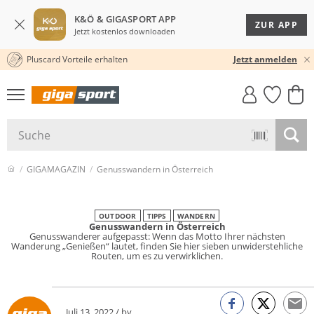
K&Ö & GIGASPORT APP
ZUR APP
Jetzt kostenlos downloaden
Pluscard Vorteile erhalten
KOSTENLOSER VERSAND* & RÜCKVERSAND
Jetzt anmelden
GIGASTYLE
FAHRRAD­
CLICK &
CLICK &
MUST-HAVE
LEASING
COLLECT
RESERVE
GIGAMAGAZIN
Genusswandern in Österreich
OUTDOOR
TIPPS
WANDERN
Genusswandern in Österreich
Genusswanderer aufgepasst: Wenn das Motto Ihrer nächsten
Wanderung „Genießen“ lautet, finden Sie hier sieben unwiderstehliche
Routen, um es zu verwirklichen.
Juli 13, 2022 / by