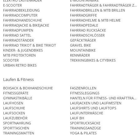
ELEKTRO LASTENRÄDER
E-MOUNTAINBIKE
E-SCOOTER
FAHRRADTRÄGER & FAHRRADTRÄGER ZUB
FAHRRADBEKLEIDUNG
FAHRRADBRILLEN & MTB BRILLEN
FAHRRADCOMPUTER
FAHRRADGRIFFE
FAHRRADHANDSCHUHE
FAHRRADHELME & MTB HELME
FAHRRADJACKE & BIKEJACKE
FAHRRADPEDALE
FAHRRADPUMPEN
FAHRRAD RUCKSÄCKE
FAHRRAD SATTEL
FAHRRADSCHLÖSSER
FAHRRADSTÄNDER
GEPÄCKTRÄGER
FAHRRAD TRIKOT & BIKE TRIKOT
GRAVEL BIKE
KINDER- & JUGENDBIKES
MOUNTAINBIKE
MTB PROTEKTOREN
RENNRÄDER
SCOOTER
TREKKINGBIKES & CITYBIKES
URBAN RETRO BIKES
Laufen & Fitness
BOXSACK & BOXHANDSCHUHE
FASZIENROLLEN
FITNESSGERÄTE
FITNESSLEGGINGS
GYMNASTIKBÄLLE
HANTELN FÜR FITNESS- UND KRAFTTRAINI
LAUFHOSEN
LAUFJACKEN UND LAUFWESTEN
LAUFSCHUHE
LAUFSHIRTS UND LAUFTOPS
LAUFSOCKEN
LAUFUNTERWÄSCHE
LAUFZUBEHÖR
LAUF BH
SPORTNAHRUNG
SPORTRUCKSÄCKE
SPORTTASCHEN
TRAININGSANZÜGE
TRAININGSMATTEN
YOGA & PILATES