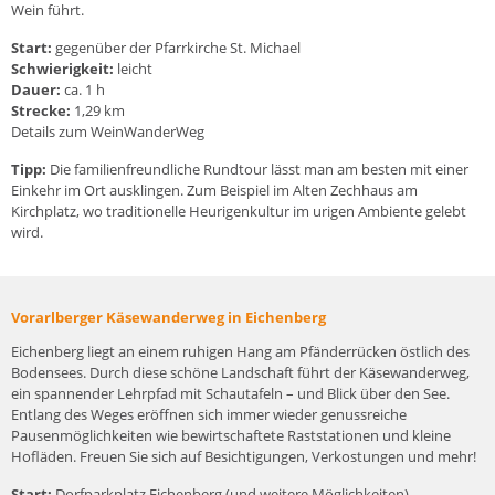
Wein führt.
Start:
gegenüber der Pfarrkirche St. Michael
Schwierigkeit:
leicht
Dauer:
ca. 1 h
Strecke:
1,29 km
Details zum WeinWanderWeg
Tipp:
Die familienfreundliche Rundtour lässt man am besten mit einer
Einkehr im Ort ausklingen. Zum Beispiel im Alten Zechhaus am
Kirchplatz, wo traditionelle Heurigenkultur im urigen Ambiente gelebt
wird.
Vorarlberger Käsewanderweg in Eichenberg
Eichenberg liegt an einem ruhigen Hang am Pfänderrücken östlich des
Bodensees. Durch diese schöne Landschaft führt der Käsewanderweg,
ein spannender Lehrpfad mit Schautafeln – und Blick über den See.
Entlang des Weges eröffnen sich immer wieder genussreiche
Pausenmöglichkeiten wie bewirtschaftete Raststationen und kleine
Hofläden. Freuen Sie sich auf Besichtigungen, Verkostungen und mehr!
Start:
Dorfparkplatz Eichenberg (und weitere Möglichkeiten)