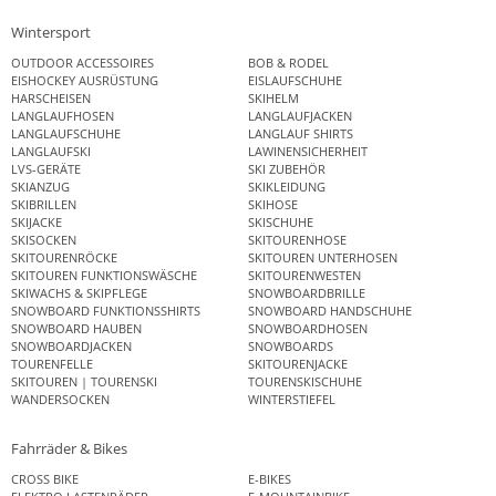
Wintersport
OUTDOOR ACCESSOIRES
BOB & RODEL
EISHOCKEY AUSRÜSTUNG
EISLAUFSCHUHE
HARSCHEISEN
SKIHELM
LANGLAUFHOSEN
LANGLAUFJACKEN
LANGLAUFSCHUHE
LANGLAUF SHIRTS
LANGLAUFSKI
LAWINENSICHERHEIT
LVS-GERÄTE
SKI ZUBEHÖR
SKIANZUG
SKIKLEIDUNG
SKIBRILLEN
SKIHOSE
SKIJACKE
SKISCHUHE
SKISOCKEN
SKITOURENHOSE
SKITOURENRÖCKE
SKITOUREN UNTERHOSEN
SKITOUREN FUNKTIONSWÄSCHE
SKITOURENWESTEN
SKIWACHS & SKIPFLEGE
SNOWBOARDBRILLE
SNOWBOARD FUNKTIONSSHIRTS
SNOWBOARD HANDSCHUHE
SNOWBOARD HAUBEN
SNOWBOARDHOSEN
SNOWBOARDJACKEN
SNOWBOARDS
TOURENFELLE
SKITOURENJACKE
SKITOUREN | TOURENSKI
TOURENSKISCHUHE
WANDERSOCKEN
WINTERSTIEFEL
Fahrräder & Bikes
CROSS BIKE
E-BIKES