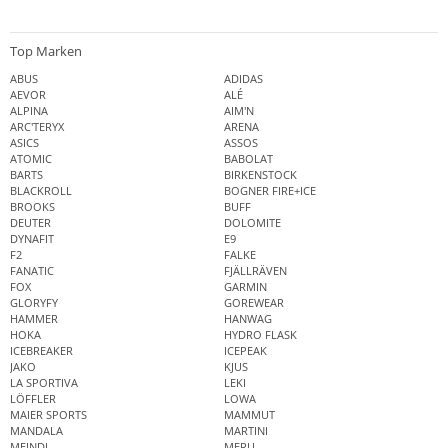
Top Marken
ABUS
ADIDAS
AEVOR
ALÉ
ALPINA
AIM'N
ARC'TERYX
ARENA
ASICS
ASSOS
ATOMIC
BABOLAT
BARTS
BIRKENSTOCK
BLACKROLL
BOGNER FIRE+ICE
BROOKS
BUFF
DEUTER
DOLOMITE
DYNAFIT
E9
F2
FALKE
FANATIC
FJÄLLRÄVEN
FOX
GARMIN
GLORYFY
GOREWEAR
HAMMER
HANWAG
HOKA
HYDRO FLASK
ICEBREAKER
ICEPEAK
JAKO
KJUS
LA SPORTIVA
LEKI
LÖFFLER
LOWA
MAIER SPORTS
MAMMUT
MANDALA
MARTINI
MEINDL
MERU