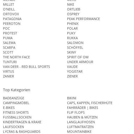
MILLET
NIKE
O'NEILL
ORTLIEB
ORTOVOX
OSPREY
PATAGONIA
PEAK PERFORMANCE
PEEROTON
PHENIX
POC
POLAR
PROTEST
PUKY
PUMA
RUKKA
SALEWA
SALOMON
SCARPA
SCHÖFFEL
SCOTT
SKINY
THE NORTH FACE
SPIRIT OF OM
TUNTURI
UNDER ARMOUR
VAN DEER - RED BULL SPORTS
VAUDE
VIRTUS
YOGISTAR
ZANIER
ZIENER
Top Kategorien
BADEANZÜGE
BIKINI
CAMPINGMÖBEL
CAPS, KAPPEN, FISCHERHÜTE
E-BIKES
FAHRRÄDER | BIKES
FITNESS SHORTS
FLIP FLOPS
FUSSBALLSOCKEN
HAUBEN & MÜTZEN
KINDERTRAGEN & KRAXE
LANGLAUFHOSEN
LAUFSOCKEN
LUFTMATRATZEN
LYCRAS & RASHGUARDS
MOUNTAINBIKE