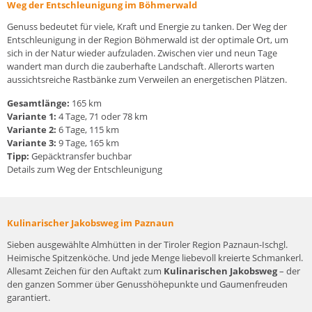
Weg der Entschleunigung im Böhmerwald
Genuss bedeutet für viele, Kraft und Energie zu tanken. Der Weg der
Entschleunigung in der Region Böhmerwald ist der optimale Ort, um
sich in der Natur wieder aufzuladen. Zwischen vier und neun Tage
wandert man durch die zauberhafte Landschaft. Allerorts warten
aussichtsreiche Rastbänke zum Verweilen an energetischen Plätzen.
Gesamtlänge:
165 km
Variante 1:
4 Tage, 71 oder 78 km
Variante 2:
6 Tage, 115 km
Variante 3:
9 Tage, 165 km
Tipp:
Gepäcktransfer buchbar
Details zum Weg der Entschleunigung
Kulinarischer Jakobsweg im Paznaun
Sieben ausgewählte Almhütten in der Tiroler Region Paznaun-Ischgl.
Heimische Spitzenköche. Und jede Menge liebevoll kreierte Schmankerl.
Allesamt Zeichen für den Auftakt zum
Kulinarischen Jakobsweg
– der
den ganzen Sommer über Genusshöhepunkte und Gaumenfreuden
garantiert.