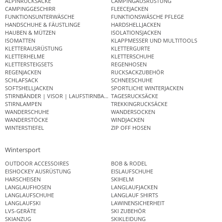
ALPINRUCKSÄCKE
CAMPINGAUSRÜSTUNG
CAMPINGGESCHIRR
FLEECEJACKEN
FUNKTIONSUNTERWÄSCHE
FUNKTIONSWÄSCHE PFLEGE
HANDSCHUHE & FÄUSTLINGE
HARDSHELLJACKEN
HAUBEN & MÜTZEN
ISOLATIONSJACKEN
ISOMATTEN
KLAPPMESSER UND MULTITOOLS
KLETTERAUSRÜSTUNG
KLETTERGURTE
KLETTERHELME
KLETTERSCHUHE
KLETTERSTEIGSETS
REGENHOSEN
REGENJACKEN
RUCKSACKZUBEHÖR
SCHLAFSACK
SCHNEESCHUHE
SOFTSHELLJACKEN
SPORTLICHE WINTERJACKEN
STIRNBÄNDER | VISOR | LAUFSTIRNBAND
TAGESRUCKSÄCKE
STIRNLAMPEN
TREKKINGRUCKSÄCKE
WANDERSCHUHE
WANDERSOCKEN
WANDERSTÖCKE
WINDJACKEN
WINTERSTIEFEL
ZIP OFF HOSEN
Wintersport
OUTDOOR ACCESSOIRES
BOB & RODEL
EISHOCKEY AUSRÜSTUNG
EISLAUFSCHUHE
HARSCHEISEN
SKIHELM
LANGLAUFHOSEN
LANGLAUFJACKEN
LANGLAUFSCHUHE
LANGLAUF SHIRTS
LANGLAUFSKI
LAWINENSICHERHEIT
LVS-GERÄTE
SKI ZUBEHÖR
SKIANZUG
SKIKLEIDUNG