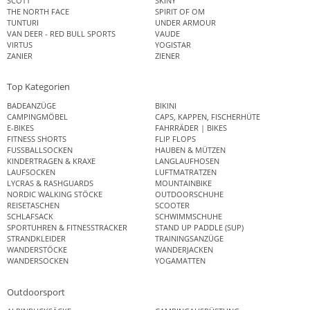
SCOTT
SKINY
THE NORTH FACE
SPIRIT OF OM
TUNTURI
UNDER ARMOUR
VAN DEER - RED BULL SPORTS
VAUDE
VIRTUS
YOGISTAR
ZANIER
ZIENER
Top Kategorien
BADEANZÜGE
BIKINI
CAMPINGMÖBEL
CAPS, KAPPEN, FISCHERHÜTE
E-BIKES
FAHRRÄDER | BIKES
FITNESS SHORTS
FLIP FLOPS
FUSSBALLSOCKEN
HAUBEN & MÜTZEN
KINDERTRAGEN & KRAXE
LANGLAUFHOSEN
LAUFSOCKEN
LUFTMATRATZEN
LYCRAS & RASHGUARDS
MOUNTAINBIKE
NORDIC WALKING STÖCKE
OUTDOORSCHUHE
REISETASCHEN
SCOOTER
SCHLAFSACK
SCHWIMMSCHUHE
SPORTUHREN & FITNESSTRACKER
STAND UP PADDLE (SUP)
STRANDKLEIDER
TRAININGSANZÜGE
WANDERSTÖCKE
WANDERJACKEN
WANDERSOCKEN
YOGAMATTEN
Outdoorsport