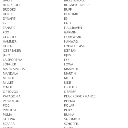
BARTS
BIRKENSTOCK
BLACKROLL
BOGNER FIRE+ICE
BROOKS
BUFF
DEUTER
DOLOMITE
DYNAFIT
E9
F2
FALKE
FANATIC
FJÄLLRÄVEN
FOX
GARMIN
GLORYFY
GOREWEAR
HAMMER
HANWAG
HOKA
HYDRO FLASK
ICEBREAKER
ICEPEAK
JAKO
KJUS
LA SPORTIVA
LEKI
LÖFFLER
LOWA
MAIER SPORTS
MAMMUT
MANDALA
MARTINI
MEINDL
MERU
MILLET
NIKE
O'NEILL
ORTLIEB
ORTOVOX
OSPREY
PATAGONIA
PEAK PERFORMANCE
PEEROTON
PHENIX
POC
POLAR
PROTEST
PUKY
PUMA
RUKKA
SALEWA
SALOMON
SCARPA
SCHÖFFEL