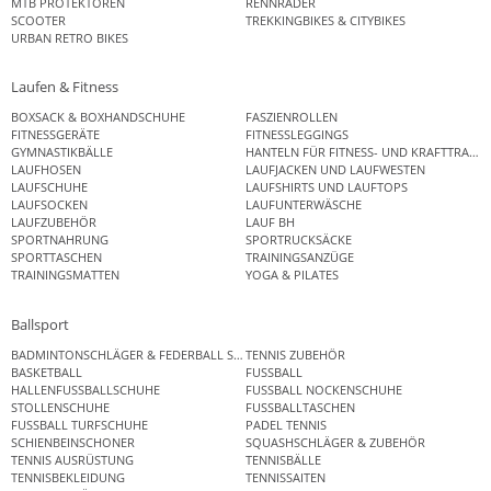
MTB PROTEKTOREN
RENNRÄDER
SCOOTER
TREKKINGBIKES & CITYBIKES
URBAN RETRO BIKES
Laufen & Fitness
BOXSACK & BOXHANDSCHUHE
FASZIENROLLEN
FITNESSGERÄTE
FITNESSLEGGINGS
GYMNASTIKBÄLLE
HANTELN FÜR FITNESS- UND KRAFTTRAINI
LAUFHOSEN
LAUFJACKEN UND LAUFWESTEN
LAUFSCHUHE
LAUFSHIRTS UND LAUFTOPS
LAUFSOCKEN
LAUFUNTERWÄSCHE
LAUFZUBEHÖR
LAUF BH
SPORTNAHRUNG
SPORTRUCKSÄCKE
SPORTTASCHEN
TRAININGSANZÜGE
TRAININGSMATTEN
YOGA & PILATES
Ballsport
BADMINTONSCHLÄGER & FEDERBALL SETS
TENNIS ZUBEHÖR
BASKETBALL
FUSSBALL
HALLENFUSSBALLSCHUHE
FUSSBALL NOCKENSCHUHE
STOLLENSCHUHE
FUSSBALLTASCHEN
FUSSBALL TURFSCHUHE
PADEL TENNIS
SCHIENBEINSCHONER
SQUASHSCHLÄGER & ZUBEHÖR
TENNIS AUSRÜSTUNG
TENNISBÄLLE
TENNISBEKLEIDUNG
TENNISSAITEN