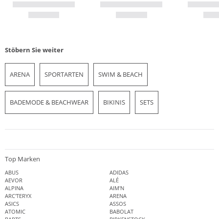
Stöbern Sie weiter
ARENA
SPORTARTEN
SWIM & BEACH
BADEMODE & BEACHWEAR
BIKINIS
SETS
Top Marken
ABUS
ADIDAS
AEVOR
ALÉ
ALPINA
AIM'N
ARC'TERYX
ARENA
ASICS
ASSOS
ATOMIC
BABOLAT