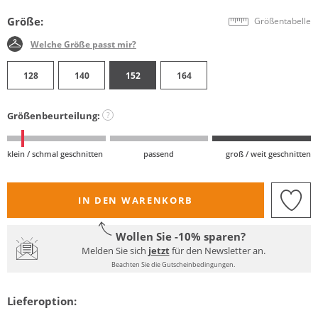
Größe:
Größentabelle
Welche Größe passt mir?
128
140
152
164
Größenbeurteilung:
?
klein / schmal geschnitten
passend
groß / weit geschnitten
IN DEN WARENKORB
Wollen Sie -10% sparen?
Melden Sie sich
jetzt
für den Newsletter an.
Beachten Sie die Gutscheinbedingungen.
Lieferoption: