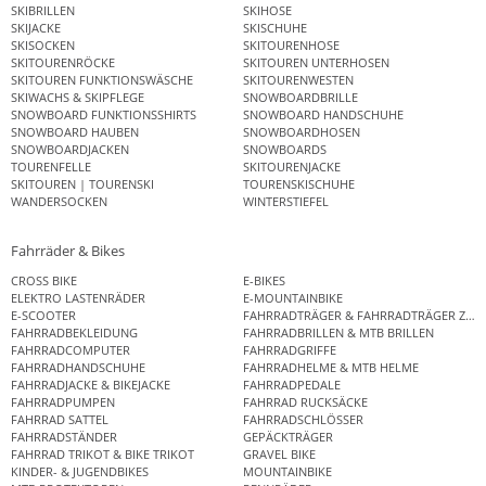
SKIBRILLEN
SKIHOSE
SKIJACKE
SKISCHUHE
SKISOCKEN
SKITOURENHOSE
SKITOURENRÖCKE
SKITOUREN UNTERHOSEN
SKITOUREN FUNKTIONSWÄSCHE
SKITOURENWESTEN
SKIWACHS & SKIPFLEGE
SNOWBOARDBRILLE
SNOWBOARD FUNKTIONSSHIRTS
SNOWBOARD HANDSCHUHE
SNOWBOARD HAUBEN
SNOWBOARDHOSEN
SNOWBOARDJACKEN
SNOWBOARDS
TOURENFELLE
SKITOURENJACKE
SKITOUREN | TOURENSKI
TOURENSKISCHUHE
WANDERSOCKEN
WINTERSTIEFEL
Fahrräder & Bikes
CROSS BIKE
E-BIKES
ELEKTRO LASTENRÄDER
E-MOUNTAINBIKE
E-SCOOTER
FAHRRADTRÄGER & FAHRRADTRÄGER ZUB
FAHRRADBEKLEIDUNG
FAHRRADBRILLEN & MTB BRILLEN
FAHRRADCOMPUTER
FAHRRADGRIFFE
FAHRRADHANDSCHUHE
FAHRRADHELME & MTB HELME
FAHRRADJACKE & BIKEJACKE
FAHRRADPEDALE
FAHRRADPUMPEN
FAHRRAD RUCKSÄCKE
FAHRRAD SATTEL
FAHRRADSCHLÖSSER
FAHRRADSTÄNDER
GEPÄCKTRÄGER
FAHRRAD TRIKOT & BIKE TRIKOT
GRAVEL BIKE
KINDER- & JUGENDBIKES
MOUNTAINBIKE