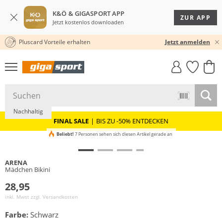
K&Ö & GIGASPORT APP
ZUR APP
Jetzt kostenlos downloaden
Pluscard Vorteile erhalten
30 TAGE RÜCKGABERECHT
Jetzt anmelden
GIGASTYLE
FAHRRAD­
CLICK &
CLICK &
MUST-HAVE
LEASING
COLLECT
RESERVE
Nachhaltig
FINAL SALE
|
BIS ZU -50% ENTDECKEN
Beliebt!
7 Personen sehen sich diesen Artikel gerade an
ARENA
Mädchen Bikini
28,95
inkl. Mwst zzgl.
Versandkosten
Farbe:
Schwarz