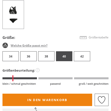
Größe:
Größentabelle
Welche Größe passt mir?
34
36
38
40
42
Größenbeurteilung:
?
klein / schmal geschnitten
passend
groß / weit geschnitten
IN DEN WARENKORB