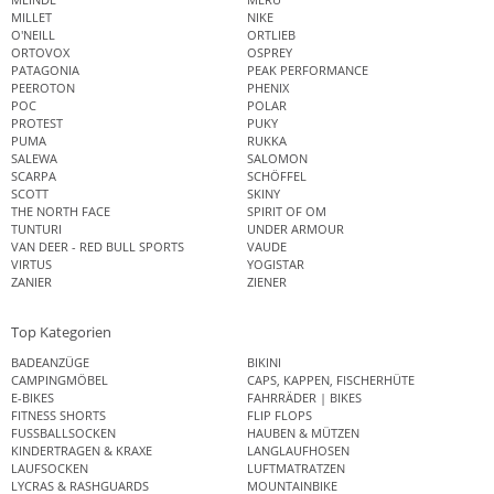
MILLET
NIKE
O'NEILL
ORTLIEB
ORTOVOX
OSPREY
PATAGONIA
PEAK PERFORMANCE
PEEROTON
PHENIX
POC
POLAR
PROTEST
PUKY
PUMA
RUKKA
SALEWA
SALOMON
SCARPA
SCHÖFFEL
SCOTT
SKINY
THE NORTH FACE
SPIRIT OF OM
TUNTURI
UNDER ARMOUR
VAN DEER - RED BULL SPORTS
VAUDE
VIRTUS
YOGISTAR
ZANIER
ZIENER
Top Kategorien
BADEANZÜGE
BIKINI
CAMPINGMÖBEL
CAPS, KAPPEN, FISCHERHÜTE
E-BIKES
FAHRRÄDER | BIKES
FITNESS SHORTS
FLIP FLOPS
FUSSBALLSOCKEN
HAUBEN & MÜTZEN
KINDERTRAGEN & KRAXE
LANGLAUFHOSEN
LAUFSOCKEN
LUFTMATRATZEN
LYCRAS & RASHGUARDS
MOUNTAINBIKE