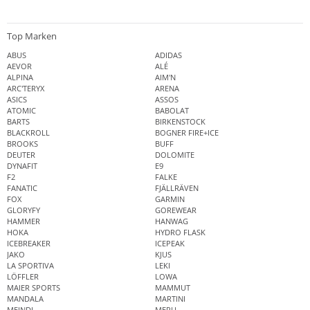
Top Marken
ABUS
ADIDAS
AEVOR
ALÉ
ALPINA
AIM'N
ARC'TERYX
ARENA
ASICS
ASSOS
ATOMIC
BABOLAT
BARTS
BIRKENSTOCK
BLACKROLL
BOGNER FIRE+ICE
BROOKS
BUFF
DEUTER
DOLOMITE
DYNAFIT
E9
F2
FALKE
FANATIC
FJÄLLRÄVEN
FOX
GARMIN
GLORYFY
GOREWEAR
HAMMER
HANWAG
HOKA
HYDRO FLASK
ICEBREAKER
ICEPEAK
JAKO
KJUS
LA SPORTIVA
LEKI
LÖFFLER
LOWA
MAIER SPORTS
MAMMUT
MANDALA
MARTINI
MEINDL
MERU