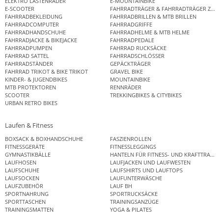
ELEKTRO LASTENRÄDER
E-MOUNTAINBIKE
E-SCOOTER
FAHRRADTRÄGER & FAHRRADTRÄGER ZUB
FAHRRADBEKLEIDUNG
FAHRRADBRILLEN & MTB BRILLEN
FAHRRADCOMPUTER
FAHRRADGRIFFE
FAHRRADHANDSCHUHE
FAHRRADHELME & MTB HELME
FAHRRADJACKE & BIKEJACKE
FAHRRADPEDALE
FAHRRADPUMPEN
FAHRRAD RUCKSÄCKE
FAHRRAD SATTEL
FAHRRADSCHLÖSSER
FAHRRADSTÄNDER
GEPÄCKTRÄGER
FAHRRAD TRIKOT & BIKE TRIKOT
GRAVEL BIKE
KINDER- & JUGENDBIKES
MOUNTAINBIKE
MTB PROTEKTOREN
RENNRÄDER
SCOOTER
TREKKINGBIKES & CITYBIKES
URBAN RETRO BIKES
Laufen & Fitness
BOXSACK & BOXHANDSCHUHE
FASZIENROLLEN
FITNESSGERÄTE
FITNESSLEGGINGS
GYMNASTIKBÄLLE
HANTELN FÜR FITNESS- UND KRAFTTRAINI
LAUFHOSEN
LAUFJACKEN UND LAUFWESTEN
LAUFSCHUHE
LAUFSHIRTS UND LAUFTOPS
LAUFSOCKEN
LAUFUNTERWÄSCHE
LAUFZUBEHÖR
LAUF BH
SPORTNAHRUNG
SPORTRUCKSÄCKE
SPORTTASCHEN
TRAININGSANZÜGE
TRAININGSMATTEN
YOGA & PILATES