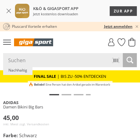
K&Ö & GIGASPORT APP
ZUR APP
Jetzt kostenlos downloaden
Pluscard Vorteile erhalten
30 TAGE RÜCKGABERECHT
Jetzt anmelden
GIGASTYLE
FAHRRAD­
CLICK &
CLICK &
MUST-HAVE
LEASING
COLLECT
RESERVE
Nachhaltig
FINAL SALE
|
BIS ZU -50% ENTDECKEN
Beliebt!
Eine Person hat den Artikel gerade im Warenkorb
ADIDAS
Damen Bikini Big Bars
45,00
inkl. Mwst zzgl.
Versandkosten
Farbe:
Schwarz