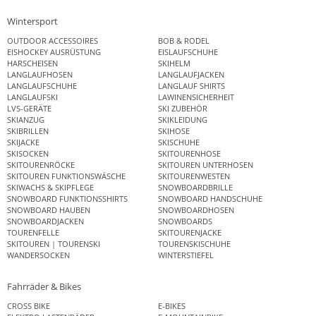
Wintersport
OUTDOOR ACCESSOIRES
BOB & RODEL
EISHOCKEY AUSRÜSTUNG
EISLAUFSCHUHE
HARSCHEISEN
SKIHELM
LANGLAUFHOSEN
LANGLAUFJACKEN
LANGLAUFSCHUHE
LANGLAUF SHIRTS
LANGLAUFSKI
LAWINENSICHERHEIT
LVS-GERÄTE
SKI ZUBEHÖR
SKIANZUG
SKIKLEIDUNG
SKIBRILLEN
SKIHOSE
SKIJACKE
SKISCHUHE
SKISOCKEN
SKITOURENHOSE
SKITOURENRÖCKE
SKITOUREN UNTERHOSEN
SKITOUREN FUNKTIONSWÄSCHE
SKITOURENWESTEN
SKIWACHS & SKIPFLEGE
SNOWBOARDBRILLE
SNOWBOARD FUNKTIONSSHIRTS
SNOWBOARD HANDSCHUHE
SNOWBOARD HAUBEN
SNOWBOARDHOSEN
SNOWBOARDJACKEN
SNOWBOARDS
TOURENFELLE
SKITOURENJACKE
SKITOUREN | TOURENSKI
TOURENSKISCHUHE
WANDERSOCKEN
WINTERSTIEFEL
Fahrräder & Bikes
CROSS BIKE
E-BIKES