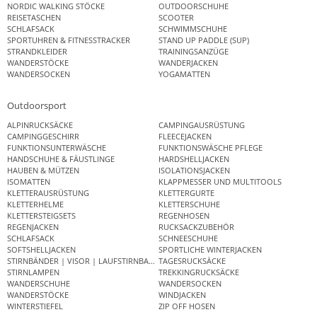
NORDIC WALKING STÖCKE
OUTDOORSCHUHE
REISETASCHEN
SCOOTER
SCHLAFSACK
SCHWIMMSCHUHE
SPORTUHREN & FITNESSTRACKER
STAND UP PADDLE (SUP)
STRANDKLEIDER
TRAININGSANZÜGE
WANDERSTÖCKE
WANDERJACKEN
WANDERSOCKEN
YOGAMATTEN
Outdoorsport
ALPINRUCKSÄCKE
CAMPINGAUSRÜSTUNG
CAMPINGGESCHIRR
FLEECEJACKEN
FUNKTIONSUNTERWÄSCHE
FUNKTIONSWÄSCHE PFLEGE
HANDSCHUHE & FÄUSTLINGE
HARDSHELLJACKEN
HAUBEN & MÜTZEN
ISOLATIONSJACKEN
ISOMATTEN
KLAPPMESSER UND MULTITOOLS
KLETTERAUSRÜSTUNG
KLETTERGURTE
KLETTERHELME
KLETTERSCHUHE
KLETTERSTEIGSETS
REGENHOSEN
REGENJACKEN
RUCKSACKZUBEHÖR
SCHLAFSACK
SCHNEESCHUHE
SOFTSHELLJACKEN
SPORTLICHE WINTERJACKEN
STIRNBÄNDER | VISOR | LAUFSTIRNBAND
TAGESRUCKSÄCKE
STIRNLAMPEN
TREKKINGRUCKSÄCKE
WANDERSCHUHE
WANDERSOCKEN
WANDERSTÖCKE
WINDJACKEN
WINTERSTIEFEL
ZIP OFF HOSEN