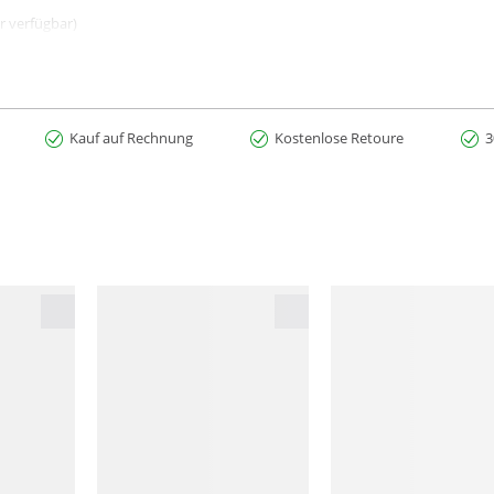
r verfügbar)
er Trinkblase
tänden
Kauf auf Rechnung
Kostenlose Retoure
3