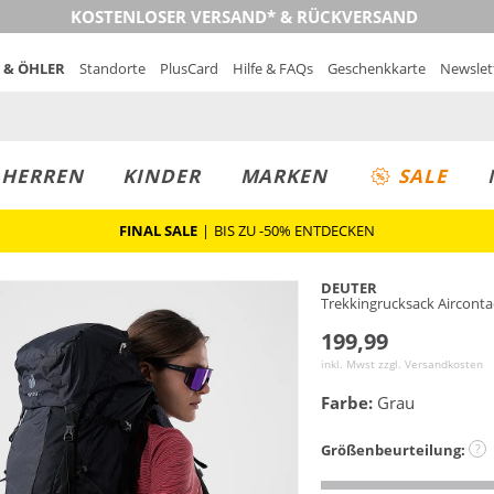
KOSTENLOSER VERSAND* & RÜCKVERSAND
 & ÖHLER
Standorte
PlusCard
Hilfe & FAQs
Geschenkkarte
Newslet
MUST-HAVE
PREIS & WERT
SALE
HERREN
KINDER
MARKEN
SALE
FINAL SALE
|
BIS ZU -50% ENTDECKEN
DEUTER
Trekkingrucksack Airconta
199,99
inkl. Mwst zzgl.
Versandkosten
Farbe:
Grau
Größenbeurteilung:
?