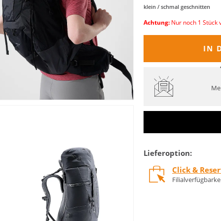
klein / schmal geschnitten
Achtung:
Nur noch 1 Stück 
IN 
Mel
Lieferoption:
Click & Rese
Filialverfügbark