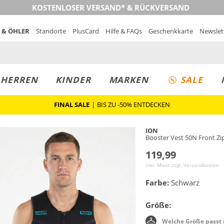
KOSTENLOSER VERSAND* & RÜCKVERSAND
 & ÖHLER
Standorte
PlusCard
Hilfe & FAQs
Geschenkkarte
Newslet
MUST-HAVE
PREIS & WERT
SALE
HERREN
KINDER
MARKEN
SALE
FINAL SALE
|
BIS ZU -50% ENTDECKEN
ION
Booster Vest 50N Front Zi
119,99
inkl. Mwst zzgl.
Versandkosten
Farbe:
Schwarz
Größe:
Welche Größe passt 