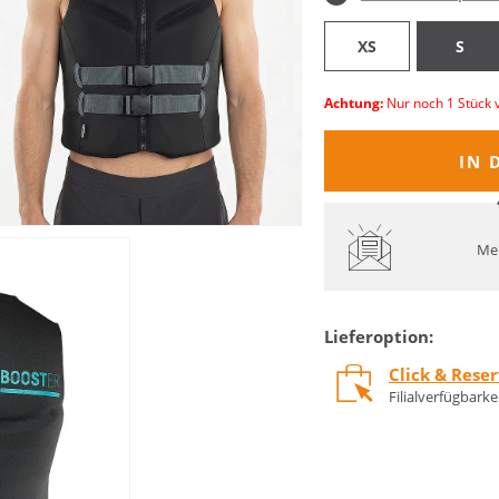
XS
S
Achtung:
Nur noch 1 Stück 
IN 
Mel
Lieferoption:
Click & Rese
Filialverfügbark