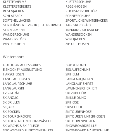
KLETTERHELME
KLETTERSCHUHE
KLETTERSTEIGSETS
REGENHOSEN
REGENJACKEN
RUCKSACKZUBEHÖR
SCHLAFSACK
SCHNEESCHUHE
SOFTSHELLJACKEN
SPORTLICHE WINTERJACKEN
STIRNBÄNDER | VISOR | LAUFSTIRNBAND
TAGESRUCKSÄCKE
STIRNLAMPEN
TREKKINGRUCKSÄCKE
WANDERSCHUHE
WANDERSOCKEN
WANDERSTÖCKE
WINDJACKEN
WINTERSTIEFEL
ZIP OFF HOSEN
Wintersport
OUTDOOR ACCESSOIRES
BOB & RODEL
EISHOCKEY AUSRÜSTUNG
EISLAUFSCHUHE
HARSCHEISEN
SKIHELM
LANGLAUFHOSEN
LANGLAUFJACKEN
LANGLAUFSCHUHE
LANGLAUF SHIRTS
LANGLAUFSKI
LAWINENSICHERHEIT
LVS-GERÄTE
SKI ZUBEHÖR
SKIANZUG
SKIKLEIDUNG
SKIBRILLEN
SKIHOSE
SKIJACKE
SKISCHUHE
SKISOCKEN
SKITOURENHOSE
SKITOURENRÖCKE
SKITOUREN UNTERHOSEN
SKITOUREN FUNKTIONSWÄSCHE
SKITOURENWESTEN
SKIWACHS & SKIPFLEGE
SNOWBOARDBRILLE
SNOWBOARD FUNKTIONSSHIRTS
SNOWBOARD HANDSCHUHE