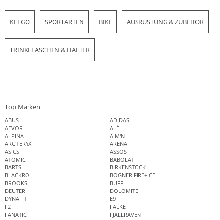
KEEGO
SPORTARTEN
BIKE
AUSRÜSTUNG & ZUBEHÖR
TRINKFLASCHEN & HALTER
Top Marken
ABUS
ADIDAS
AEVOR
ALÉ
ALPINA
AIM'N
ARC'TERYX
ARENA
ASICS
ASSOS
ATOMIC
BABOLAT
BARTS
BIRKENSTOCK
BLACKROLL
BOGNER FIRE+ICE
BROOKS
BUFF
DEUTER
DOLOMITE
DYNAFIT
E9
F2
FALKE
FANATIC
FJÄLLRÄVEN