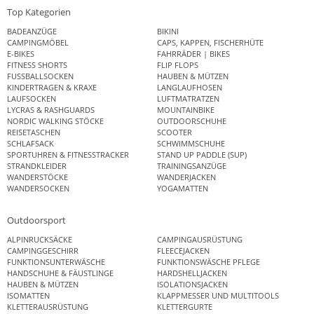
Top Kategorien
BADEANZÜGE
BIKINI
CAMPINGMÖBEL
CAPS, KAPPEN, FISCHERHÜTE
E-BIKES
FAHRRÄDER | BIKES
FITNESS SHORTS
FLIP FLOPS
FUSSBALLSOCKEN
HAUBEN & MÜTZEN
KINDERTRAGEN & KRAXE
LANGLAUFHOSEN
LAUFSOCKEN
LUFTMATRATZEN
LYCRAS & RASHGUARDS
MOUNTAINBIKE
NORDIC WALKING STÖCKE
OUTDOORSCHUHE
REISETASCHEN
SCOOTER
SCHLAFSACK
SCHWIMMSCHUHE
SPORTUHREN & FITNESSTRACKER
STAND UP PADDLE (SUP)
STRANDKLEIDER
TRAININGSANZÜGE
WANDERSTÖCKE
WANDERJACKEN
WANDERSOCKEN
YOGAMATTEN
Outdoorsport
ALPINRUCKSÄCKE
CAMPINGAUSRÜSTUNG
CAMPINGGESCHIRR
FLEECEJACKEN
FUNKTIONSUNTERWÄSCHE
FUNKTIONSWÄSCHE PFLEGE
HANDSCHUHE & FÄUSTLINGE
HARDSHELLJACKEN
HAUBEN & MÜTZEN
ISOLATIONSJACKEN
ISOMATTEN
KLAPPMESSER UND MULTITOOLS
KLETTERAUSRÜSTUNG
KLETTERGURTE