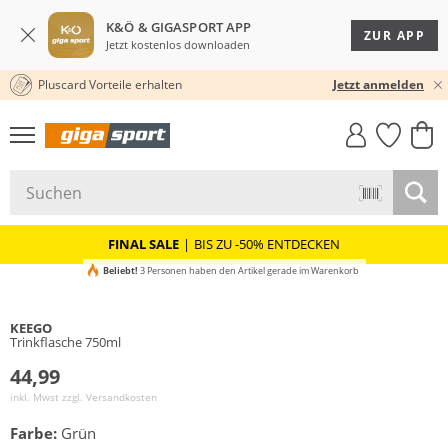
K&Ö & GIGASPORT APP
ZUR APP
Jetzt kostenlos downloaden
Pluscard Vorteile erhalten
30 TAGE RÜCKGABERECHT
Jetzt anmelden
GIGASTYLE
FAHRRAD­
CLICK &
CLICK &
MUST-HAVE
LEASING
COLLECT
RESERVE
FINAL SALE
|
BIS ZU -50% ENTDECKEN
Beliebt!
3 Personen haben den Artikel gerade im Warenkorb
KEEGO
Trinkflasche 750ml
44,99
inkl. Mwst zzgl.
Versandkosten
Farbe:
Grün