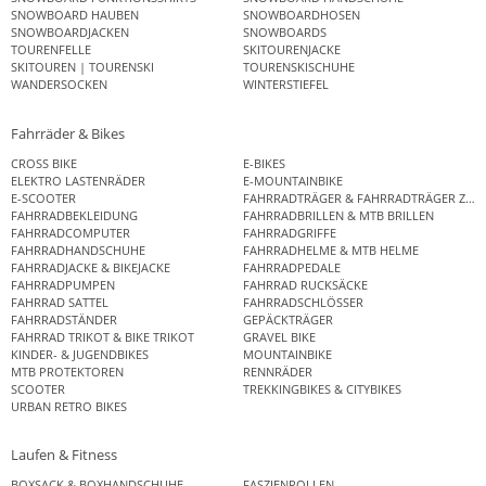
SNOWBOARD HAUBEN
SNOWBOARDHOSEN
SNOWBOARDJACKEN
SNOWBOARDS
TOURENFELLE
SKITOURENJACKE
SKITOUREN | TOURENSKI
TOURENSKISCHUHE
WANDERSOCKEN
WINTERSTIEFEL
Fahrräder & Bikes
CROSS BIKE
E-BIKES
ELEKTRO LASTENRÄDER
E-MOUNTAINBIKE
E-SCOOTER
FAHRRADTRÄGER & FAHRRADTRÄGER ZUB
FAHRRADBEKLEIDUNG
FAHRRADBRILLEN & MTB BRILLEN
FAHRRADCOMPUTER
FAHRRADGRIFFE
FAHRRADHANDSCHUHE
FAHRRADHELME & MTB HELME
FAHRRADJACKE & BIKEJACKE
FAHRRADPEDALE
FAHRRADPUMPEN
FAHRRAD RUCKSÄCKE
FAHRRAD SATTEL
FAHRRADSCHLÖSSER
FAHRRADSTÄNDER
GEPÄCKTRÄGER
FAHRRAD TRIKOT & BIKE TRIKOT
GRAVEL BIKE
KINDER- & JUGENDBIKES
MOUNTAINBIKE
MTB PROTEKTOREN
RENNRÄDER
SCOOTER
TREKKINGBIKES & CITYBIKES
URBAN RETRO BIKES
Laufen & Fitness
BOXSACK & BOXHANDSCHUHE
FASZIENROLLEN