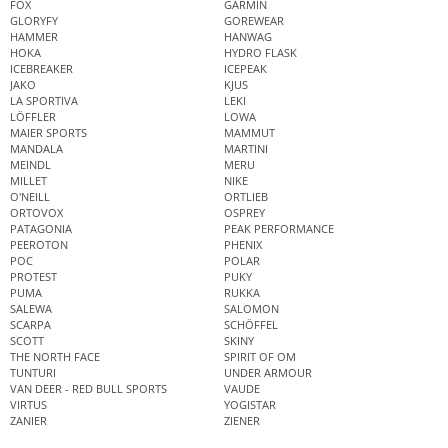
FOX
GARMIN
GLORYFY
GOREWEAR
HAMMER
HANWAG
HOKA
HYDRO FLASK
ICEBREAKER
ICEPEAK
JAKO
KJUS
LA SPORTIVA
LEKI
LÖFFLER
LOWA
MAIER SPORTS
MAMMUT
MANDALA
MARTINI
MEINDL
MERU
MILLET
NIKE
O'NEILL
ORTLIEB
ORTOVOX
OSPREY
PATAGONIA
PEAK PERFORMANCE
PEEROTON
PHENIX
POC
POLAR
PROTEST
PUKY
PUMA
RUKKA
SALEWA
SALOMON
SCARPA
SCHÖFFEL
SCOTT
SKINY
THE NORTH FACE
SPIRIT OF OM
TUNTURI
UNDER ARMOUR
VAN DEER - RED BULL SPORTS
VAUDE
VIRTUS
YOGISTAR
ZANIER
ZIENER