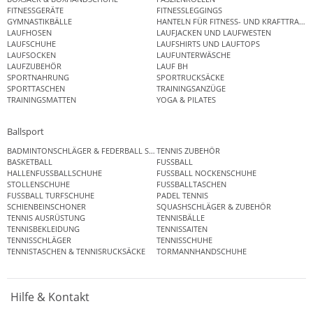
FITNESSGERÄTE
FITNESSLEGGINGS
GYMNASTIKBÄLLE
HANTELN FÜR FITNESS- UND KRAFTTRAINI
LAUFHOSEN
LAUFJACKEN UND LAUFWESTEN
LAUFSCHUHE
LAUFSHIRTS UND LAUFTOPS
LAUFSOCKEN
LAUFUNTERWÄSCHE
LAUFZUBEHÖR
LAUF BH
SPORTNAHRUNG
SPORTRUCKSÄCKE
SPORTTASCHEN
TRAININGSANZÜGE
TRAININGSMATTEN
YOGA & PILATES
Ballsport
BADMINTONSCHLÄGER & FEDERBALL SETS
TENNIS ZUBEHÖR
BASKETBALL
FUSSBALL
HALLENFUSSBALLSCHUHE
FUSSBALL NOCKENSCHUHE
STOLLENSCHUHE
FUSSBALLTASCHEN
FUSSBALL TURFSCHUHE
PADEL TENNIS
SCHIENBEINSCHONER
SQUASHSCHLÄGER & ZUBEHÖR
TENNIS AUSRÜSTUNG
TENNISBÄLLE
TENNISBEKLEIDUNG
TENNISSAITEN
TENNISSCHLÄGER
TENNISSCHUHE
TENNISTASCHEN & TENNISRUCKSÄCKE
TORMANNHANDSCHUHE
Hilfe & Kontakt