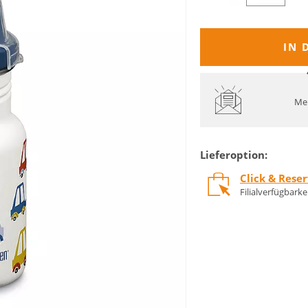
IN 
Mel
Lieferoption:
Click & Rese
Filialverfügbark