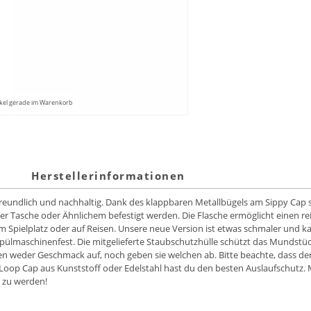
kel gerade im Warenkorb
Herstellerinformationen
freundlich und nachhaltig. Dank des klappbaren Metallbügels am Sippy Cap 
 Tasche oder Ähnlichem befestigt werden. Die Flasche ermöglicht einen rei
dem Spielplatz oder auf Reisen. Unsere neue Version ist etwas schmaler un
 spülmaschinenfest. Die mitgelieferte Staubschutzhülle schützt das Mundst
weder Geschmack auf, noch geben sie welchen ab. Bitte beachte, dass der De
 Loop Cap aus Kunststoff oder Edelstahl hast du den besten Auslaufschutz. 
r zu werden!