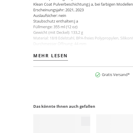
Klean Coat Pulverbeschichtung:j a, bei farbigen Modellen
Erscheinungsjahr: 2021, 2023
Auslaufsicher: nein
Staubschutz enthalten:j a
Füllmenge: 355 ml (12 oz)
Gewicht (mit Deckel): 133,2 g
Material: 18/8 Edelstahl, BPA-freies Polypropylen, Silik
Durchmesser Öffnung: 44 mm
Spülmaschinengeeignet: Ja
Spülmaschinengeeignet Deckel: ja
MEHR LESEN
MEHR LESEN
Geeignet für kohlensäurehaltige Getränke:j a, nur mit Si
Farbbezeichnung: Cars
Klean Kanteen ist eine Certified B Corporation™.
Gratis Versand*
Certified B Corporations™ sind Unternehmen, die nachwei
Art.Nr:2900281000578
Das könnte Ihnen auch gefallen