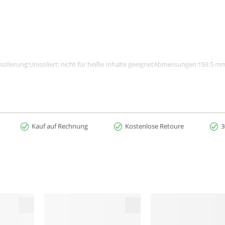
onIsolierung:Unisoliert; nicht für heiße Inhalte geeignetAbmessungen:193.5
ppy Cap, nur mit Sport Cap
Kauf auf Rechnung
Kostenlose Retoure
3
slich Standards für soziale und ökologische Leistung, Transparenz und Vera