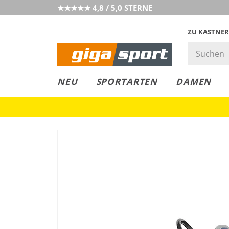
★★★★★ 4,8 / 5,0 STERNE
ZU KASTNER
GIGAGREEN
GIGASTYLE
FAHRRAD­
CLICK &
CLICK &
NEU
SPORTARTEN
DAMEN
LEASING
COLLECT
RESERVE