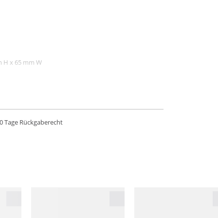
 mm H x 65 mm W
0 Tage Rückgaberecht
ntwortlichkeit erfüllen.