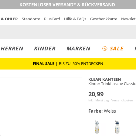
KOSTENLOSER VERSAND* & RÜCKVERSAND
 & ÖHLER
Standorte
PlusCard
Hilfe & FAQs
Geschenkkarte
Newslet
MUST-HAVE
PREIS & WERT
SALE
HERREN
KINDER
MARKEN
SALE
FINAL SALE
|
BIS ZU -50% ENTDECKEN
KLEAN KANTEEN
Kinder Trinkflasche Classi
20,99
inkl. Mwst zzgl.
Versandkosten
Farbe:
Weiss