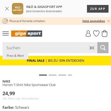
K&Ö & GIGASPORT APP
ZUR APP
Jetzt kostenlos downloaden
Pluscard Vorteile erhalten
30 TAGE RÜCKGABERECHT
Jetzt anmelden
GIGASTYLE
FAHRRAD­
CLICK &
CLICK &
MUST-HAVE
LEASING
COLLECT
RESERVE
Preis & Wert
FINAL SALE
|
BIS ZU -50% ENTDECKEN
NIKE
Herren T-Shirt Nike Sportswear Club
24,99
inkl. Mwst zzgl.
Versandkosten
Farbe:
Schwarz