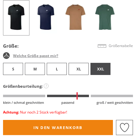
Größe:
Größentabelle
Welche Größe passt mir?
S
M
L
XL
XXL
Größenbeurteilung:
?
klein / schmal geschnitten
passend
groß / weit geschnitten
Achtung:
Nur noch 2 Stück verfügbar!
IN DEN WARENKORB