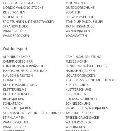
LYCRAS & RASHGUARDS
MOUNTAINBIKE
NORDIC WALKING STÖCKE
OUTDOORSCHUHE
REISETASCHEN
SCOOTER
SCHLAFSACK
SCHWIMMSCHUHE
SPORTUHREN & FITNESSTRACKER
STAND UP PADDLE (SUP)
STRANDKLEIDER
TRAININGSANZÜGE
WANDERSTÖCKE
WANDERJACKEN
WANDERSOCKEN
YOGAMATTEN
Outdoorsport
ALPINRUCKSÄCKE
CAMPINGAUSRÜSTUNG
CAMPINGGESCHIRR
FLEECEJACKEN
FUNKTIONSUNTERWÄSCHE
FUNKTIONSWÄSCHE PFLEGE
HANDSCHUHE & FÄUSTLINGE
HARDSHELLJACKEN
HAUBEN & MÜTZEN
ISOLATIONSJACKEN
ISOMATTEN
KLAPPMESSER UND MULTITOOLS
KLETTERAUSRÜSTUNG
KLETTERGURTE
KLETTERHELME
KLETTERSCHUHE
KLETTERSTEIGSETS
REGENHOSEN
REGENJACKEN
RUCKSACKZUBEHÖR
SCHLAFSACK
SCHNEESCHUHE
SOFTSHELLJACKEN
SPORTLICHE WINTERJACKEN
STIRNBÄNDER | VISOR | LAUFSTIRNBAND
TAGESRUCKSÄCKE
STIRNLAMPEN
TREKKINGRUCKSÄCKE
WANDERSCHUHE
WANDERSOCKEN
WANDERSTÖCKE
WINDJACKEN