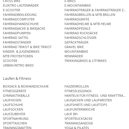
CROSS BIKE
E-BIKES
ELEKTRO LASTENRÄDER
E-MOUNTAINBIKE
E-SCOOTER
FAHRRADTRÄGER & FAHRRADTRÄGER ZUB
FAHRRADBEKLEIDUNG
FAHRRADBRILLEN & MTB BRILLEN
FAHRRADCOMPUTER
FAHRRADGRIFFE
FAHRRADHANDSCHUHE
FAHRRADHELME & MTB HELME
FAHRRADJACKE & BIKEJACKE
FAHRRADPEDALE
FAHRRADPUMPEN
FAHRRAD RUCKSÄCKE
FAHRRAD SATTEL
FAHRRADSCHLÖSSER
FAHRRADSTÄNDER
GEPÄCKTRÄGER
FAHRRAD TRIKOT & BIKE TRIKOT
GRAVEL BIKE
KINDER- & JUGENDBIKES
MOUNTAINBIKE
MTB PROTEKTOREN
RENNRÄDER
SCOOTER
TREKKINGBIKES & CITYBIKES
URBAN RETRO BIKES
Laufen & Fitness
BOXSACK & BOXHANDSCHUHE
FASZIENROLLEN
FITNESSGERÄTE
FITNESSLEGGINGS
GYMNASTIKBÄLLE
HANTELN FÜR FITNESS- UND KRAFTTRAINI
LAUFHOSEN
LAUFJACKEN UND LAUFWESTEN
LAUFSCHUHE
LAUFSHIRTS UND LAUFTOPS
LAUFSOCKEN
LAUFUNTERWÄSCHE
LAUFZUBEHÖR
LAUF BH
SPORTNAHRUNG
SPORTRUCKSÄCKE
SPORTTASCHEN
TRAININGSANZÜGE
TRAININGSMATTEN
YOGA & PILATES