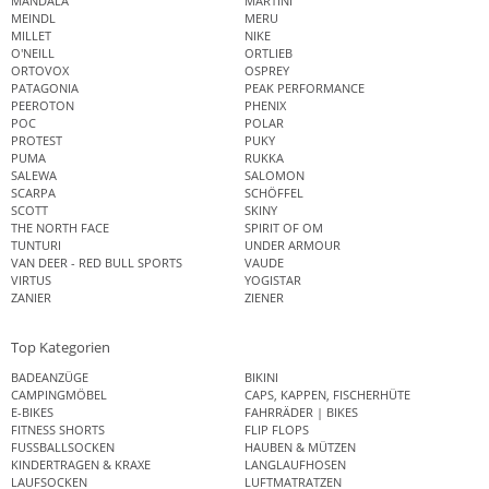
MANDALA
MARTINI
MEINDL
MERU
MILLET
NIKE
O'NEILL
ORTLIEB
ORTOVOX
OSPREY
PATAGONIA
PEAK PERFORMANCE
PEEROTON
PHENIX
POC
POLAR
PROTEST
PUKY
PUMA
RUKKA
SALEWA
SALOMON
SCARPA
SCHÖFFEL
SCOTT
SKINY
THE NORTH FACE
SPIRIT OF OM
TUNTURI
UNDER ARMOUR
VAN DEER - RED BULL SPORTS
VAUDE
VIRTUS
YOGISTAR
ZANIER
ZIENER
Top Kategorien
BADEANZÜGE
BIKINI
CAMPINGMÖBEL
CAPS, KAPPEN, FISCHERHÜTE
E-BIKES
FAHRRÄDER | BIKES
FITNESS SHORTS
FLIP FLOPS
FUSSBALLSOCKEN
HAUBEN & MÜTZEN
KINDERTRAGEN & KRAXE
LANGLAUFHOSEN
LAUFSOCKEN
LUFTMATRATZEN