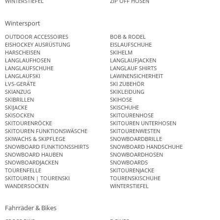
WINTERSTIEFEL
ZIP OFF HOSEN
Wintersport
OUTDOOR ACCESSOIRES
BOB & RODEL
EISHOCKEY AUSRÜSTUNG
EISLAUFSCHUHE
HARSCHEISEN
SKIHELM
LANGLAUFHOSEN
LANGLAUFJACKEN
LANGLAUFSCHUHE
LANGLAUF SHIRTS
LANGLAUFSKI
LAWINENSICHERHEIT
LVS-GERÄTE
SKI ZUBEHÖR
SKIANZUG
SKIKLEIDUNG
SKIBRILLEN
SKIHOSE
SKIJACKE
SKISCHUHE
SKISOCKEN
SKITOURENHOSE
SKITOURENRÖCKE
SKITOUREN UNTERHOSEN
SKITOUREN FUNKTIONSWÄSCHE
SKITOURENWESTEN
SKIWACHS & SKIPFLEGE
SNOWBOARDBRILLE
SNOWBOARD FUNKTIONSSHIRTS
SNOWBOARD HANDSCHUHE
SNOWBOARD HAUBEN
SNOWBOARDHOSEN
SNOWBOARDJACKEN
SNOWBOARDS
TOURENFELLE
SKITOURENJACKE
SKITOUREN | TOURENSKI
TOURENSKISCHUHE
WANDERSOCKEN
WINTERSTIEFEL
Fahrräder & Bikes