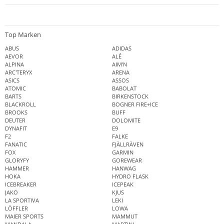
Top Marken
ABUS
ADIDAS
AEVOR
ALÉ
ALPINA
AIM'N
ARC'TERYX
ARENA
ASICS
ASSOS
ATOMIC
BABOLAT
BARTS
BIRKENSTOCK
BLACKROLL
BOGNER FIRE+ICE
BROOKS
BUFF
DEUTER
DOLOMITE
DYNAFIT
E9
F2
FALKE
FANATIC
FJÄLLRÄVEN
FOX
GARMIN
GLORYFY
GOREWEAR
HAMMER
HANWAG
HOKA
HYDRO FLASK
ICEBREAKER
ICEPEAK
JAKO
KJUS
LA SPORTIVA
LEKI
LÖFFLER
LOWA
MAIER SPORTS
MAMMUT