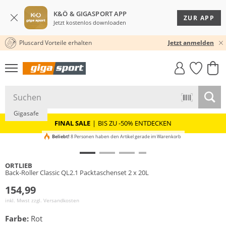
K&Ö & GIGASPORT APP
ZUR APP
Jetzt kostenlos downloaden
Pluscard Vorteile erhalten
30 TAGE RÜCKGABERECHT
Jetzt anmelden
GIGASTYLE
FAHRRAD­
CLICK &
CLICK &
MUST-HAVE
LEASING
COLLECT
RESERVE
Gigasafe
FINAL SALE
|
BIS ZU -50% ENTDECKEN
Beliebt!
8 Personen haben den Artikel gerade im Warenkorb
ORTLIEB
Back-Roller Classic QL2.1 Packtaschenset 2 x 20L
154,99
inkl. Mwst zzgl.
Versandkosten
Farbe:
Rot