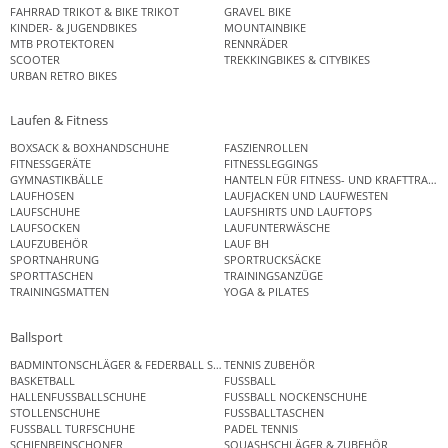
FAHRRAD TRIKOT & BIKE TRIKOT
GRAVEL BIKE
KINDER- & JUGENDBIKES
MOUNTAINBIKE
MTB PROTEKTOREN
RENNRÄDER
SCOOTER
TREKKINGBIKES & CITYBIKES
URBAN RETRO BIKES
Laufen & Fitness
BOXSACK & BOXHANDSCHUHE
FASZIENROLLEN
FITNESSGERÄTE
FITNESSLEGGINGS
GYMNASTIKBÄLLE
HANTELN FÜR FITNESS- UND KRAFTTRAINI
LAUFHOSEN
LAUFJACKEN UND LAUFWESTEN
LAUFSCHUHE
LAUFSHIRTS UND LAUFTOPS
LAUFSOCKEN
LAUFUNTERWÄSCHE
LAUFZUBEHÖR
LAUF BH
SPORTNAHRUNG
SPORTRUCKSÄCKE
SPORTTASCHEN
TRAININGSANZÜGE
TRAININGSMATTEN
YOGA & PILATES
Ballsport
BADMINTONSCHLÄGER & FEDERBALL SETS
TENNIS ZUBEHÖR
BASKETBALL
FUSSBALL
HALLENFUSSBALLSCHUHE
FUSSBALL NOCKENSCHUHE
STOLLENSCHUHE
FUSSBALLTASCHEN
FUSSBALL TURFSCHUHE
PADEL TENNIS
SCHIENBEINSCHONER
SQUASHSCHLÄGER & ZUBEHÖR