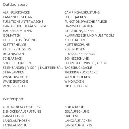
Outdoorsport
ALPINRUCKSÄCKE
CAMPINGAUSRÜSTUNG
CAMPINGGESCHIRR
FLEECEJACKEN
FUNKTIONSUNTERWÄSCHE
FUNKTIONSWÄSCHE PFLEGE
HANDSCHUHE & FÄUSTLINGE
HARDSHELLJACKEN
HAUBEN & MÜTZEN
ISOLATIONSJACKEN
ISOMATTEN
KLAPPMESSER UND MULTITOOLS
KLETTERAUSRÜSTUNG
KLETTERGURTE
KLETTERHELME
KLETTERSCHUHE
KLETTERSTEIGSETS
REGENHOSEN
REGENJACKEN
RUCKSACKZUBEHÖR
SCHLAFSACK
SCHNEESCHUHE
SOFTSHELLJACKEN
SPORTLICHE WINTERJACKEN
STIRNBÄNDER | VISOR | LAUFSTIRNBAND
TAGESRUCKSÄCKE
STIRNLAMPEN
TREKKINGRUCKSÄCKE
WANDERSCHUHE
WANDERSOCKEN
WANDERSTÖCKE
WINDJACKEN
WINTERSTIEFEL
ZIP OFF HOSEN
Wintersport
OUTDOOR ACCESSOIRES
BOB & RODEL
EISHOCKEY AUSRÜSTUNG
EISLAUFSCHUHE
HARSCHEISEN
SKIHELM
LANGLAUFHOSEN
LANGLAUFJACKEN
LANGLAUFSCHUHE
LANGLAUF SHIRTS