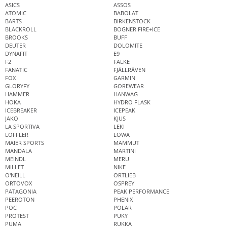
ASICS
ASSOS
ATOMIC
BABOLAT
BARTS
BIRKENSTOCK
BLACKROLL
BOGNER FIRE+ICE
BROOKS
BUFF
DEUTER
DOLOMITE
DYNAFIT
E9
F2
FALKE
FANATIC
FJÄLLRÄVEN
FOX
GARMIN
GLORYFY
GOREWEAR
HAMMER
HANWAG
HOKA
HYDRO FLASK
ICEBREAKER
ICEPEAK
JAKO
KJUS
LA SPORTIVA
LEKI
LÖFFLER
LOWA
MAIER SPORTS
MAMMUT
MANDALA
MARTINI
MEINDL
MERU
MILLET
NIKE
O'NEILL
ORTLIEB
ORTOVOX
OSPREY
PATAGONIA
PEAK PERFORMANCE
PEEROTON
PHENIX
POC
POLAR
PROTEST
PUKY
PUMA
RUKKA