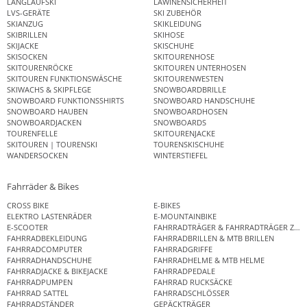
LANGLAUFSKI
LAWINENSICHERHEIT
LVS-GERÄTE
SKI ZUBEHÖR
SKIANZUG
SKIKLEIDUNG
SKIBRILLEN
SKIHOSE
SKIJACKE
SKISCHUHE
SKISOCKEN
SKITOURENHOSE
SKITOURENRÖCKE
SKITOUREN UNTERHOSEN
SKITOUREN FUNKTIONSWÄSCHE
SKITOURENWESTEN
SKIWACHS & SKIPFLEGE
SNOWBOARDBRILLE
SNOWBOARD FUNKTIONSSHIRTS
SNOWBOARD HANDSCHUHE
SNOWBOARD HAUBEN
SNOWBOARDHOSEN
SNOWBOARDJACKEN
SNOWBOARDS
TOURENFELLE
SKITOURENJACKE
SKITOUREN | TOURENSKI
TOURENSKISCHUHE
WANDERSOCKEN
WINTERSTIEFEL
Fahrräder & Bikes
CROSS BIKE
E-BIKES
ELEKTRO LASTENRÄDER
E-MOUNTAINBIKE
E-SCOOTER
FAHRRADTRÄGER & FAHRRADTRÄGER ZUB
FAHRRADBEKLEIDUNG
FAHRRADBRILLEN & MTB BRILLEN
FAHRRADCOMPUTER
FAHRRADGRIFFE
FAHRRADHANDSCHUHE
FAHRRADHELME & MTB HELME
FAHRRADJACKE & BIKEJACKE
FAHRRADPEDALE
FAHRRADPUMPEN
FAHRRAD RUCKSÄCKE
FAHRRAD SATTEL
FAHRRADSCHLÖSSER
FAHRRADSTÄNDER
GEPÄCKTRÄGER