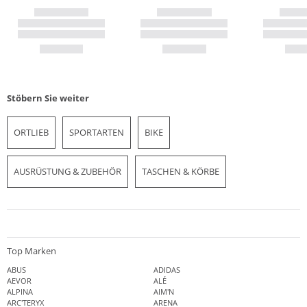
Stöbern Sie weiter
ORTLIEB
SPORTARTEN
BIKE
AUSRÜSTUNG & ZUBEHÖR
TASCHEN & KÖRBE
Top Marken
ABUS
ADIDAS
AEVOR
ALÉ
ALPINA
AIM'N
ARC'TERYX
ARENA