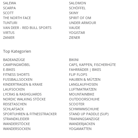
SALEWA
SALOMON
SCARPA
SCHÖFFEL
SCOTT
SKINY
THE NORTH FACE
SPIRIT OF OM
TUNTURI
UNDER ARMOUR
VAN DEER - RED BULL SPORTS
VAUDE
VIRTUS
YOGISTAR
ZANIER
ZIENER
Top Kategorien
BADEANZÜGE
BIKINI
CAMPINGMÖBEL
CAPS, KAPPEN, FISCHERHÜTE
E-BIKES
FAHRRÄDER | BIKES
FITNESS SHORTS
FLIP FLOPS
FUSSBALLSOCKEN
HAUBEN & MÜTZEN
KINDERTRAGEN & KRAXE
LANGLAUFHOSEN
LAUFSOCKEN
LUFTMATRATZEN
LYCRAS & RASHGUARDS
MOUNTAINBIKE
NORDIC WALKING STÖCKE
OUTDOORSCHUHE
REISETASCHEN
SCOOTER
SCHLAFSACK
SCHWIMMSCHUHE
SPORTUHREN & FITNESSTRACKER
STAND UP PADDLE (SUP)
STRANDKLEIDER
TRAININGSANZÜGE
WANDERSTÖCKE
WANDERJACKEN
WANDERSOCKEN
YOGAMATTEN