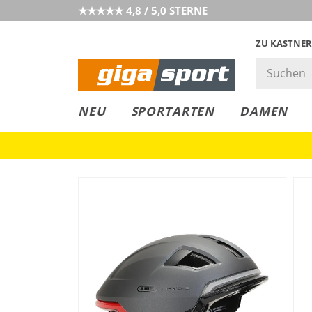
★★★★★ 4,8 / 5,0 STERNE
ZU KASTNER
GIGAGREEN
GIGASTYLE
FAHRRAD­
CLICK &
CLICK &
NEU
SPORTARTEN
DAMEN
LEASING
COLLECT
RESERVE