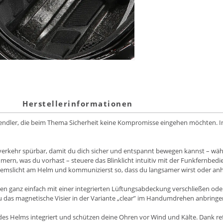
Herstellerinformationen
d Pendler, die beim Thema Sicherheit keine Kompromisse eingehen möchten. In
verkehr spürbar, damit du dich sicher und entspannt bewegen kannst – wä
ern, was du vorhast – steuere das Blinklicht intuitiv mit der Funkfernbed
Bremslicht am Helm und kommunizierst so, dass du langsamer wirst oder anha
n ganz einfach mit einer integrierten Lüftungsabdeckung verschließen oder ö
as magnetische Visier in der Variante „clear” im Handumdrehen anbringen o
es Helms integriert und schützen deine Ohren vor Wind und Kälte. Dank ref