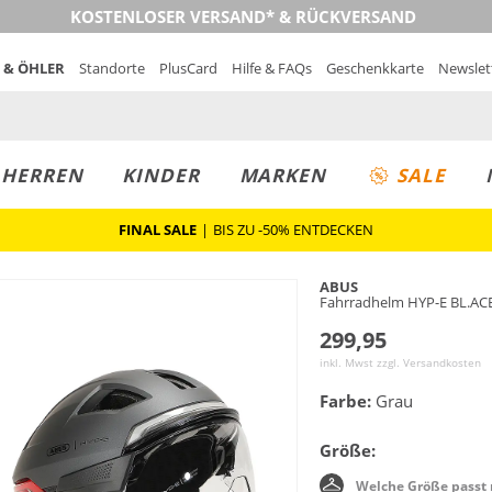
KOSTENLOSER VERSAND* & RÜCKVERSAND
 & ÖHLER
Standorte
PlusCard
Hilfe & FAQs
Geschenkkarte
Newslet
MUST-HAVE
PREIS & WERT
SALE
HERREN
KINDER
MARKEN
SALE
FINAL SALE
|
BIS ZU -50% ENTDECKEN
ABUS
Fahrradhelm HYP-E BL.AC
299,95
inkl. Mwst zzgl.
Versandkosten
Farbe:
Grau
Größe:
Welche Größe passt 