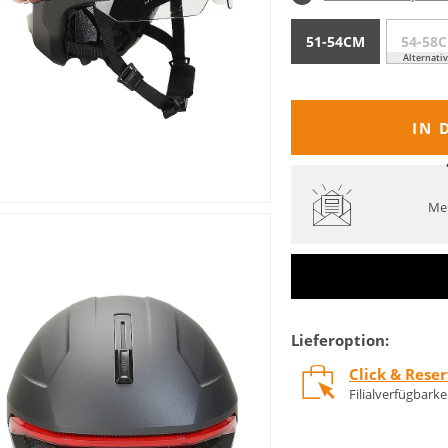
51-54CM
54-58
Alternati
IN 
Mel
Lieferoption:
Click & Rese
Filialverfügbark