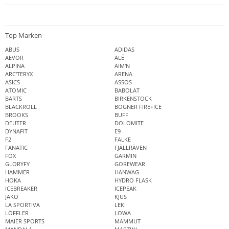
Top Marken
ABUS
ADIDAS
AEVOR
ALÉ
ALPINA
AIM'N
ARC'TERYX
ARENA
ASICS
ASSOS
ATOMIC
BABOLAT
BARTS
BIRKENSTOCK
BLACKROLL
BOGNER FIRE+ICE
BROOKS
BUFF
DEUTER
DOLOMITE
DYNAFIT
E9
F2
FALKE
FANATIC
FJÄLLRÄVEN
FOX
GARMIN
GLORYFY
GOREWEAR
HAMMER
HANWAG
HOKA
HYDRO FLASK
ICEBREAKER
ICEPEAK
JAKO
KJUS
LA SPORTIVA
LEKI
LÖFFLER
LOWA
MAIER SPORTS
MAMMUT