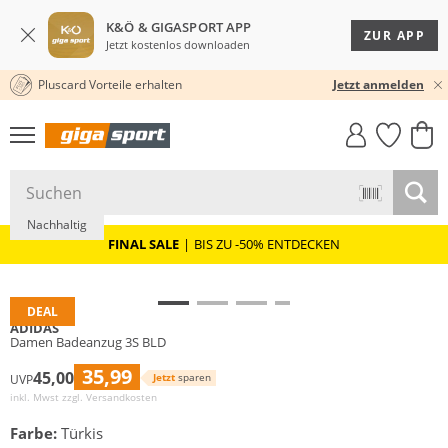
K&Ö & GIGASPORT APP
ZUR APP
Jetzt kostenlos downloaden
Pluscard Vorteile erhalten
30 TAGE RÜCKGABERECHT
Jetzt anmelden
GIGASTYLE
FAHRRAD­
CLICK &
CLICK &
MUST-HAVE
LEASING
COLLECT
RESERVE
Nachhaltig
FINAL SALE
|
BIS ZU -50% ENTDECKEN
DEAL
ADIDAS
Damen Badeanzug 3S BLD
35,99
45,00
Jetzt
sparen
UVP
inkl. Mwst zzgl.
Versandkosten
Farbe:
Türkis