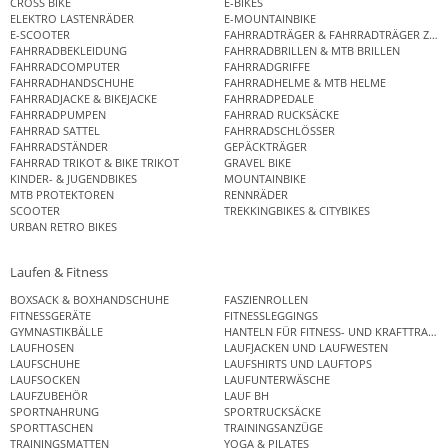
CROSS BIKE
E-BIKES
ELEKTRO LASTENRÄDER
E-MOUNTAINBIKE
E-SCOOTER
FAHRRADTRÄGER & FAHRRADTRÄGER ZUB
FAHRRADBEKLEIDUNG
FAHRRADBRILLEN & MTB BRILLEN
FAHRRADCOMPUTER
FAHRRADGRIFFE
FAHRRADHANDSCHUHE
FAHRRADHELME & MTB HELME
FAHRRADJACKE & BIKEJACKE
FAHRRADPEDALE
FAHRRADPUMPEN
FAHRRAD RUCKSÄCKE
FAHRRAD SATTEL
FAHRRADSCHLÖSSER
FAHRRADSTÄNDER
GEPÄCKTRÄGER
FAHRRAD TRIKOT & BIKE TRIKOT
GRAVEL BIKE
KINDER- & JUGENDBIKES
MOUNTAINBIKE
MTB PROTEKTOREN
RENNRÄDER
SCOOTER
TREKKINGBIKES & CITYBIKES
URBAN RETRO BIKES
Laufen & Fitness
BOXSACK & BOXHANDSCHUHE
FASZIENROLLEN
FITNESSGERÄTE
FITNESSLEGGINGS
GYMNASTIKBÄLLE
HANTELN FÜR FITNESS- UND KRAFTTRAINI
LAUFHOSEN
LAUFJACKEN UND LAUFWESTEN
LAUFSCHUHE
LAUFSHIRTS UND LAUFTOPS
LAUFSOCKEN
LAUFUNTERWÄSCHE
LAUFZUBEHÖR
LAUF BH
SPORTNAHRUNG
SPORTRUCKSÄCKE
SPORTTASCHEN
TRAININGSANZÜGE
TRAININGSMATTEN
YOGA & PILATES