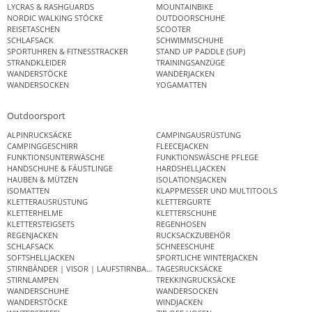
LYCRAS & RASHGUARDS
MOUNTAINBIKE
NORDIC WALKING STÖCKE
OUTDOORSCHUHE
REISETASCHEN
SCOOTER
SCHLAFSACK
SCHWIMMSCHUHE
SPORTUHREN & FITNESSTRACKER
STAND UP PADDLE (SUP)
STRANDKLEIDER
TRAININGSANZÜGE
WANDERSTÖCKE
WANDERJACKEN
WANDERSOCKEN
YOGAMATTEN
Outdoorsport
ALPINRUCKSÄCKE
CAMPINGAUSRÜSTUNG
CAMPINGGESCHIRR
FLEECEJACKEN
FUNKTIONSUNTERWÄSCHE
FUNKTIONSWÄSCHE PFLEGE
HANDSCHUHE & FÄUSTLINGE
HARDSHELLJACKEN
HAUBEN & MÜTZEN
ISOLATIONSJACKEN
ISOMATTEN
KLAPPMESSER UND MULTITOOLS
KLETTERAUSRÜSTUNG
KLETTERGURTE
KLETTERHELME
KLETTERSCHUHE
KLETTERSTEIGSETS
REGENHOSEN
REGENJACKEN
RUCKSACKZUBEHÖR
SCHLAFSACK
SCHNEESCHUHE
SOFTSHELLJACKEN
SPORTLICHE WINTERJACKEN
STIRNBÄNDER | VISOR | LAUFSTIRNBAND
TAGESRUCKSÄCKE
STIRNLAMPEN
TREKKINGRUCKSÄCKE
WANDERSCHUHE
WANDERSOCKEN
WANDERSTÖCKE
WINDJACKEN