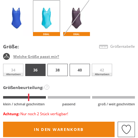
DEAL
DEAL
Größe:
Größentabelle
Welche Größe passt mir?
34
36
38
40
42
Alternativen
Alternativen
Größenbeurteilung:
?
klein / schmal geschnitten
passend
groß / weit geschnitten
Achtung:
Nur noch 2 Stück verfügbar!
IN DEN WARENKORB