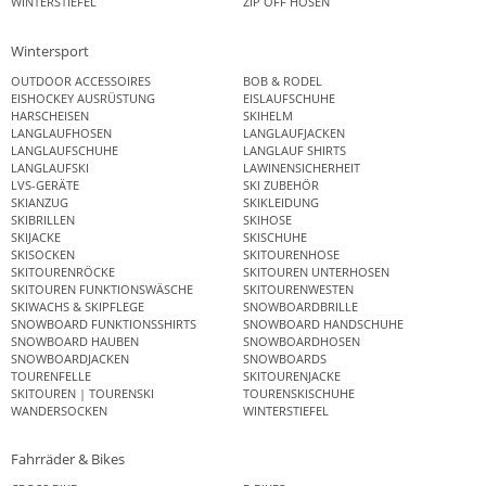
WINTERSTIEFEL
ZIP OFF HOSEN
Wintersport
OUTDOOR ACCESSOIRES
BOB & RODEL
EISHOCKEY AUSRÜSTUNG
EISLAUFSCHUHE
HARSCHEISEN
SKIHELM
LANGLAUFHOSEN
LANGLAUFJACKEN
LANGLAUFSCHUHE
LANGLAUF SHIRTS
LANGLAUFSKI
LAWINENSICHERHEIT
LVS-GERÄTE
SKI ZUBEHÖR
SKIANZUG
SKIKLEIDUNG
SKIBRILLEN
SKIHOSE
SKIJACKE
SKISCHUHE
SKISOCKEN
SKITOURENHOSE
SKITOURENRÖCKE
SKITOUREN UNTERHOSEN
SKITOUREN FUNKTIONSWÄSCHE
SKITOURENWESTEN
SKIWACHS & SKIPFLEGE
SNOWBOARDBRILLE
SNOWBOARD FUNKTIONSSHIRTS
SNOWBOARD HANDSCHUHE
SNOWBOARD HAUBEN
SNOWBOARDHOSEN
SNOWBOARDJACKEN
SNOWBOARDS
TOURENFELLE
SKITOURENJACKE
SKITOUREN | TOURENSKI
TOURENSKISCHUHE
WANDERSOCKEN
WINTERSTIEFEL
Fahrräder & Bikes