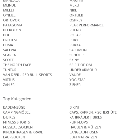
MANDALA
MARTINI
MEINDL
MERU
MILLET
NIKE
O'NEILL
ORTLIEB
ORTOVOX
OSPREY
PATAGONIA
PEAK PERFORMANCE
PEEROTON
PHENIX
POC
POLAR
PROTEST
PUKY
PUMA
RUKKA
SALEWA
SALOMON
SCARPA
SCHÖFFEL
SCOTT
SKINY
THE NORTH FACE
SPIRIT OF OM
TUNTURI
UNDER ARMOUR
VAN DEER - RED BULL SPORTS
VAUDE
VIRTUS
YOGISTAR
ZANIER
ZIENER
Top Kategorien
BADEANZÜGE
BIKINI
CAMPINGMÖBEL
CAPS, KAPPEN, FISCHERHÜTE
E-BIKES
FAHRRÄDER | BIKES
FITNESS SHORTS
FLIP FLOPS
FUSSBALLSOCKEN
HAUBEN & MÜTZEN
KINDERTRAGEN & KRAXE
LANGLAUFHOSEN
LAUFSOCKEN
LUFTMATRATZEN