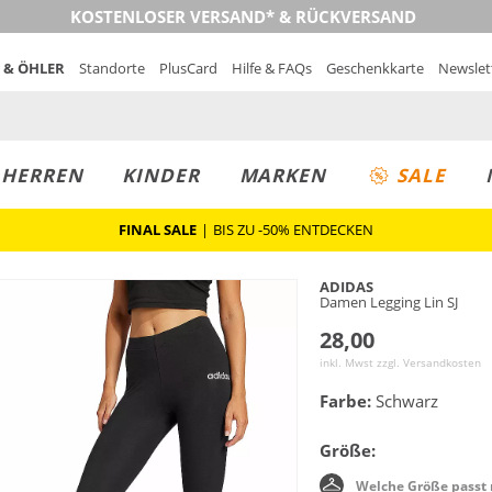
KOSTENLOSER VERSAND* & RÜCKVERSAND
 & ÖHLER
Standorte
PlusCard
Hilfe & FAQs
Geschenkkarte
Newslet
MUST-HAVE
PREIS & WERT
SALE
HERREN
KINDER
MARKEN
SALE
FINAL SALE
|
BIS ZU -50% ENTDECKEN
ADIDAS
Damen Legging Lin SJ
28,00
inkl. Mwst zzgl.
Versandkosten
Farbe:
Schwarz
Größe:
Welche Größe passt 