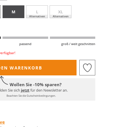
M
L
XL
Alternativen
Alternativen
passend
groß / weit geschnitten
verfügbar!
DEN WARENKORB
Wollen Sie -10% sparen?
den Sie sich
jetzt
für den Newsletter an.
Beachten Sie die Gutscheinbedingungen.
rve