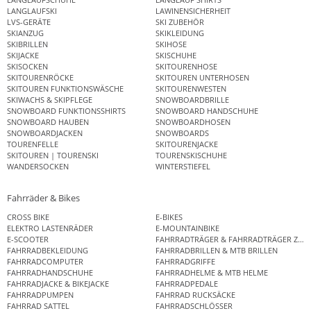
LANGLAUFSKI
LAWINENSICHERHEIT
LVS-GERÄTE
SKI ZUBEHÖR
SKIANZUG
SKIKLEIDUNG
SKIBRILLEN
SKIHOSE
SKIJACKE
SKISCHUHE
SKISOCKEN
SKITOURENHOSE
SKITOURENRÖCKE
SKITOUREN UNTERHOSEN
SKITOUREN FUNKTIONSWÄSCHE
SKITOURENWESTEN
SKIWACHS & SKIPFLEGE
SNOWBOARDBRILLE
SNOWBOARD FUNKTIONSSHIRTS
SNOWBOARD HANDSCHUHE
SNOWBOARD HAUBEN
SNOWBOARDHOSEN
SNOWBOARDJACKEN
SNOWBOARDS
TOURENFELLE
SKITOURENJACKE
SKITOUREN | TOURENSKI
TOURENSKISCHUHE
WANDERSOCKEN
WINTERSTIEFEL
Fahrräder & Bikes
CROSS BIKE
E-BIKES
ELEKTRO LASTENRÄDER
E-MOUNTAINBIKE
E-SCOOTER
FAHRRADTRÄGER & FAHRRADTRÄGER ZUB
FAHRRADBEKLEIDUNG
FAHRRADBRILLEN & MTB BRILLEN
FAHRRADCOMPUTER
FAHRRADGRIFFE
FAHRRADHANDSCHUHE
FAHRRADHELME & MTB HELME
FAHRRADJACKE & BIKEJACKE
FAHRRADPEDALE
FAHRRADPUMPEN
FAHRRAD RUCKSÄCKE
FAHRRAD SATTEL
FAHRRADSCHLÖSSER