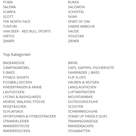
PUMA
RUKKA
SALEWA
SALOMON
SCARPA
SCHÖFFEL
SCOTT
SKINY
THE NORTH FACE
SPIRIT OF OM
TUNTURI
UNDER ARMOUR
VAN DEER - RED BULL SPORTS
VAUDE
VIRTUS
YOGISTAR
ZANIER
ZIENER
Top Kategorien
BADEANZÜGE
BIKINI
CAMPINGMÖBEL
CAPS, KAPPEN, FISCHERHÜTE
E-BIKES
FAHRRÄDER | BIKES
FITNESS SHORTS
FLIP FLOPS
FUSSBALLSOCKEN
HAUBEN & MÜTZEN
KINDERTRAGEN & KRAXE
LANGLAUFHOSEN
LAUFSOCKEN
LUFTMATRATZEN
LYCRAS & RASHGUARDS
MOUNTAINBIKE
NORDIC WALKING STÖCKE
OUTDOORSCHUHE
REISETASCHEN
SCOOTER
SCHLAFSACK
SCHWIMMSCHUHE
SPORTUHREN & FITNESSTRACKER
STAND UP PADDLE (SUP)
STRANDKLEIDER
TRAININGSANZÜGE
WANDERSTÖCKE
WANDERJACKEN
WANDERSOCKEN
YOGAMATTEN