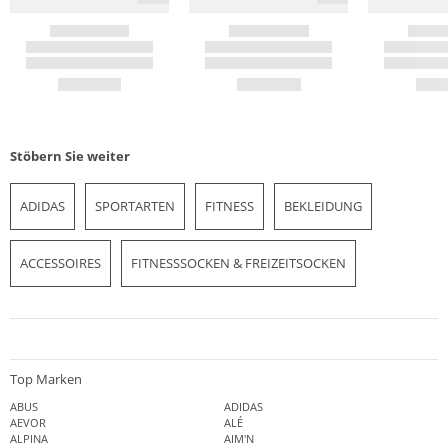
Stöbern Sie weiter
ADIDAS
SPORTARTEN
FITNESS
BEKLEIDUNG
ACCESSOIRES
FITNESSSOCKEN & FREIZEITSOCKEN
Top Marken
ABUS
ADIDAS
AEVOR
ALÉ
ALPINA
AIM'N