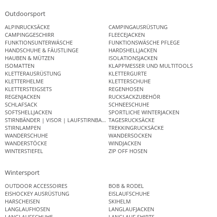
Outdoorsport
ALPINRUCKSÄCKE
CAMPINGAUSRÜSTUNG
CAMPINGGESCHIRR
FLEECEJACKEN
FUNKTIONSUNTERWÄSCHE
FUNKTIONSWÄSCHE PFLEGE
HANDSCHUHE & FÄUSTLINGE
HARDSHELLJACKEN
HAUBEN & MÜTZEN
ISOLATIONSJACKEN
ISOMATTEN
KLAPPMESSER UND MULTITOOLS
KLETTERAUSRÜSTUNG
KLETTERGURTE
KLETTERHELME
KLETTERSCHUHE
KLETTERSTEIGSETS
REGENHOSEN
REGENJACKEN
RUCKSACKZUBEHÖR
SCHLAFSACK
SCHNEESCHUHE
SOFTSHELLJACKEN
SPORTLICHE WINTERJACKEN
STIRNBÄNDER | VISOR | LAUFSTIRNBAND
TAGESRUCKSÄCKE
STIRNLAMPEN
TREKKINGRUCKSÄCKE
WANDERSCHUHE
WANDERSOCKEN
WANDERSTÖCKE
WINDJACKEN
WINTERSTIEFEL
ZIP OFF HOSEN
Wintersport
OUTDOOR ACCESSOIRES
BOB & RODEL
EISHOCKEY AUSRÜSTUNG
EISLAUFSCHUHE
HARSCHEISEN
SKIHELM
LANGLAUFHOSEN
LANGLAUFJACKEN
LANGLAUFSCHUHE
LANGLAUF SHIRTS