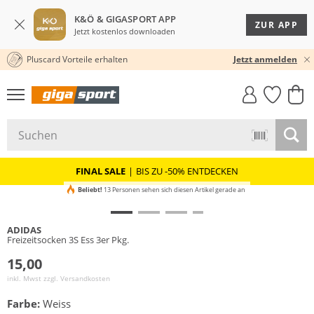
K&Ö & GIGASPORT APP
ZUR APP
Jetzt kostenlos downloaden
Pluscard Vorteile erhalten
KOSTENLOSER VERSAND* & RÜCKVERSAND
30 TAGE RÜCKGABERECHT
Jetzt anmelden
GIGASTYLE
FAHRRAD­
CLICK &
CLICK &
MUST-HAVE
LEASING
COLLECT
RESERVE
FINAL SALE
|
BIS ZU -50% ENTDECKEN
Beliebt!
13 Personen sehen sich diesen Artikel gerade an
ADIDAS
Freizeitsocken 3S Ess 3er Pkg.
15,00
inkl. Mwst zzgl.
Versandkosten
Farbe:
Weiss