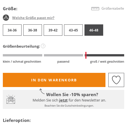
Größe:
Größentabelle
Welche Größe passt mir?
34-36
36-38
39-42
43-45
46-48
Größenbeurteilung:
?
klein / schmal geschnitten
passend
groß / weit geschnitten
IN DEN WARENKORB
Wollen Sie -10% sparen?
Melden Sie sich
jetzt
für den Newsletter an.
Beachten Sie die Gutscheinbedingungen.
Lieferoption: