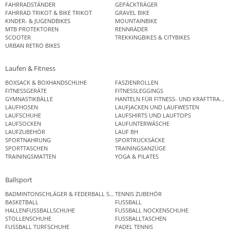
FAHRRADSTÄNDER
GEPÄCKTRÄGER
FAHRRAD TRIKOT & BIKE TRIKOT
GRAVEL BIKE
KINDER- & JUGENDBIKES
MOUNTAINBIKE
MTB PROTEKTOREN
RENNRÄDER
SCOOTER
TREKKINGBIKES & CITYBIKES
URBAN RETRO BIKES
Laufen & Fitness
BOXSACK & BOXHANDSCHUHE
FASZIENROLLEN
FITNESSGERÄTE
FITNESSLEGGINGS
GYMNASTIKBÄLLE
HANTELN FÜR FITNESS- UND KRAFTTRAINI
LAUFHOSEN
LAUFJACKEN UND LAUFWESTEN
LAUFSCHUHE
LAUFSHIRTS UND LAUFTOPS
LAUFSOCKEN
LAUFUNTERWÄSCHE
LAUFZUBEHÖR
LAUF BH
SPORTNAHRUNG
SPORTRUCKSÄCKE
SPORTTASCHEN
TRAININGSANZÜGE
TRAININGSMATTEN
YOGA & PILATES
Ballsport
BADMINTONSCHLÄGER & FEDERBALL SETS
TENNIS ZUBEHÖR
BASKETBALL
FUSSBALL
HALLENFUSSBALLSCHUHE
FUSSBALL NOCKENSCHUHE
STOLLENSCHUHE
FUSSBALLTASCHEN
FUSSBALL TURFSCHUHE
PADEL TENNIS