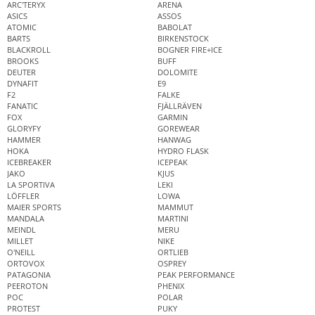
ARC'TERYX
ARENA
ASICS
ASSOS
ATOMIC
BABOLAT
BARTS
BIRKENSTOCK
BLACKROLL
BOGNER FIRE+ICE
BROOKS
BUFF
DEUTER
DOLOMITE
DYNAFIT
E9
F2
FALKE
FANATIC
FJÄLLRÄVEN
FOX
GARMIN
GLORYFY
GOREWEAR
HAMMER
HANWAG
HOKA
HYDRO FLASK
ICEBREAKER
ICEPEAK
JAKO
KJUS
LA SPORTIVA
LEKI
LÖFFLER
LOWA
MAIER SPORTS
MAMMUT
MANDALA
MARTINI
MEINDL
MERU
MILLET
NIKE
O'NEILL
ORTLIEB
ORTOVOX
OSPREY
PATAGONIA
PEAK PERFORMANCE
PEEROTON
PHENIX
POC
POLAR
PROTEST
PUKY