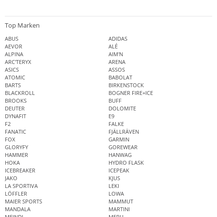
Top Marken
ABUS
ADIDAS
AEVOR
ALÉ
ALPINA
AIM'N
ARC'TERYX
ARENA
ASICS
ASSOS
ATOMIC
BABOLAT
BARTS
BIRKENSTOCK
BLACKROLL
BOGNER FIRE+ICE
BROOKS
BUFF
DEUTER
DOLOMITE
DYNAFIT
E9
F2
FALKE
FANATIC
FJÄLLRÄVEN
FOX
GARMIN
GLORYFY
GOREWEAR
HAMMER
HANWAG
HOKA
HYDRO FLASK
ICEBREAKER
ICEPEAK
JAKO
KJUS
LA SPORTIVA
LEKI
LÖFFLER
LOWA
MAIER SPORTS
MAMMUT
MANDALA
MARTINI
MEINDL
MERU