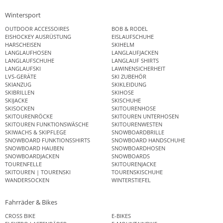
Wintersport
OUTDOOR ACCESSOIRES
BOB & RODEL
EISHOCKEY AUSRÜSTUNG
EISLAUFSCHUHE
HARSCHEISEN
SKIHELM
LANGLAUFHOSEN
LANGLAUFJACKEN
LANGLAUFSCHUHE
LANGLAUF SHIRTS
LANGLAUFSKI
LAWINENSICHERHEIT
LVS-GERÄTE
SKI ZUBEHÖR
SKIANZUG
SKIKLEIDUNG
SKIBRILLEN
SKIHOSE
SKIJACKE
SKISCHUHE
SKISOCKEN
SKITOURENHOSE
SKITOURENRÖCKE
SKITOUREN UNTERHOSEN
SKITOUREN FUNKTIONSWÄSCHE
SKITOURENWESTEN
SKIWACHS & SKIPFLEGE
SNOWBOARDBRILLE
SNOWBOARD FUNKTIONSSHIRTS
SNOWBOARD HANDSCHUHE
SNOWBOARD HAUBEN
SNOWBOARDHOSEN
SNOWBOARDJACKEN
SNOWBOARDS
TOURENFELLE
SKITOURENJACKE
SKITOUREN | TOURENSKI
TOURENSKISCHUHE
WANDERSOCKEN
WINTERSTIEFEL
Fahrräder & Bikes
CROSS BIKE
E-BIKES