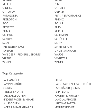
MILLET
NIKE
O'NEILL
ORTLIEB
ORTOVOX
OSPREY
PATAGONIA
PEAK PERFORMANCE
PEEROTON
PHENIX
POC
POLAR
PROTEST
PUKY
PUMA
RUKKA
SALEWA
SALOMON
SCARPA
SCHÖFFEL
SCOTT
SKINY
THE NORTH FACE
SPIRIT OF OM
TUNTURI
UNDER ARMOUR
VAN DEER - RED BULL SPORTS
VAUDE
VIRTUS
YOGISTAR
ZANIER
ZIENER
Top Kategorien
BADEANZÜGE
BIKINI
CAMPINGMÖBEL
CAPS, KAPPEN, FISCHERHÜTE
E-BIKES
FAHRRÄDER | BIKES
FITNESS SHORTS
FLIP FLOPS
FUSSBALLSOCKEN
HAUBEN & MÜTZEN
KINDERTRAGEN & KRAXE
LANGLAUFHOSEN
LAUFSOCKEN
LUFTMATRATZEN
LYCRAS & RASHGUARDS
MOUNTAINBIKE