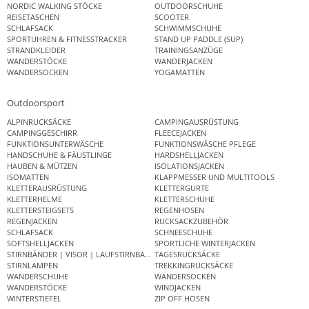
NORDIC WALKING STÖCKE
OUTDOORSCHUHE
REISETASCHEN
SCOOTER
SCHLAFSACK
SCHWIMMSCHUHE
SPORTUHREN & FITNESSTRACKER
STAND UP PADDLE (SUP)
STRANDKLEIDER
TRAININGSANZÜGE
WANDERSTÖCKE
WANDERJACKEN
WANDERSOCKEN
YOGAMATTEN
Outdoorsport
ALPINRUCKSÄCKE
CAMPINGAUSRÜSTUNG
CAMPINGGESCHIRR
FLEECEJACKEN
FUNKTIONSUNTERWÄSCHE
FUNKTIONSWÄSCHE PFLEGE
HANDSCHUHE & FÄUSTLINGE
HARDSHELLJACKEN
HAUBEN & MÜTZEN
ISOLATIONSJACKEN
ISOMATTEN
KLAPPMESSER UND MULTITOOLS
KLETTERAUSRÜSTUNG
KLETTERGURTE
KLETTERHELME
KLETTERSCHUHE
KLETTERSTEIGSETS
REGENHOSEN
REGENJACKEN
RUCKSACKZUBEHÖR
SCHLAFSACK
SCHNEESCHUHE
SOFTSHELLJACKEN
SPORTLICHE WINTERJACKEN
STIRNBÄNDER | VISOR | LAUFSTIRNBAND
TAGESRUCKSÄCKE
STIRNLAMPEN
TREKKINGRUCKSÄCKE
WANDERSCHUHE
WANDERSOCKEN
WANDERSTÖCKE
WINDJACKEN
WINTERSTIEFEL
ZIP OFF HOSEN