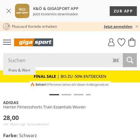
K&Ö & GIGASPORT APP
ZUR APP
Jetzt kostenlos downloaden
Pluscard Vorteile erhalten
30 TAGE RÜCKGABERECHT
Jetzt anmelden
GIGASTYLE
FAHRRAD­
CLICK &
CLICK &
MUST-HAVE
LEASING
COLLECT
RESERVE
Nachhaltig
Preis & Wert
FINAL SALE
|
BIS ZU -50% ENTDECKEN
Beliebt!
8 Personen sehen sich diesen Artikel gerade an
ADIDAS
Herren Fitnessshorts Train Essentials Woven
28,00
inkl. Mwst zzgl.
Versandkosten
Farbe:
Schwarz