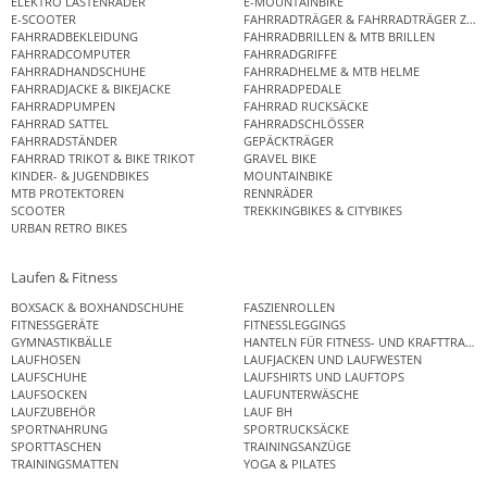
ELEKTRO LASTENRÄDER
E-MOUNTAINBIKE
E-SCOOTER
FAHRRADTRÄGER & FAHRRADTRÄGER ZUB
FAHRRADBEKLEIDUNG
FAHRRADBRILLEN & MTB BRILLEN
FAHRRADCOMPUTER
FAHRRADGRIFFE
FAHRRADHANDSCHUHE
FAHRRADHELME & MTB HELME
FAHRRADJACKE & BIKEJACKE
FAHRRADPEDALE
FAHRRADPUMPEN
FAHRRAD RUCKSÄCKE
FAHRRAD SATTEL
FAHRRADSCHLÖSSER
FAHRRADSTÄNDER
GEPÄCKTRÄGER
FAHRRAD TRIKOT & BIKE TRIKOT
GRAVEL BIKE
KINDER- & JUGENDBIKES
MOUNTAINBIKE
MTB PROTEKTOREN
RENNRÄDER
SCOOTER
TREKKINGBIKES & CITYBIKES
URBAN RETRO BIKES
Laufen & Fitness
BOXSACK & BOXHANDSCHUHE
FASZIENROLLEN
FITNESSGERÄTE
FITNESSLEGGINGS
GYMNASTIKBÄLLE
HANTELN FÜR FITNESS- UND KRAFTTRAINI
LAUFHOSEN
LAUFJACKEN UND LAUFWESTEN
LAUFSCHUHE
LAUFSHIRTS UND LAUFTOPS
LAUFSOCKEN
LAUFUNTERWÄSCHE
LAUFZUBEHÖR
LAUF BH
SPORTNAHRUNG
SPORTRUCKSÄCKE
SPORTTASCHEN
TRAININGSANZÜGE
TRAININGSMATTEN
YOGA & PILATES