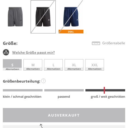
DEAL
Größe:
Größentabelle
Welche Größe passt mir?
S
M
L
XL
XXL
Alternativen
Alternativen
Alternativen
Alternativen
Alternativen
Größenbeurteilung:
?
klein / schmal geschnitten
passend
groß / weit geschnitten
AUSVERKAUFT