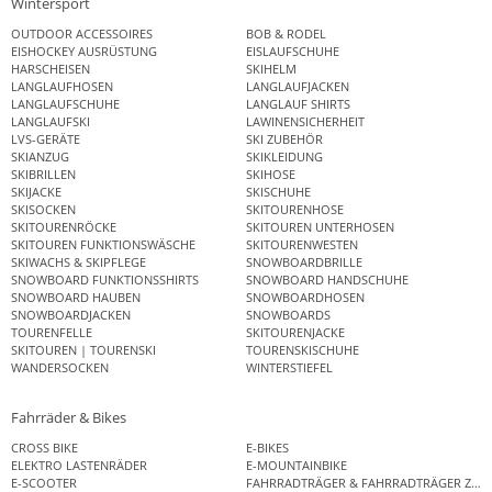
Wintersport
OUTDOOR ACCESSOIRES
BOB & RODEL
EISHOCKEY AUSRÜSTUNG
EISLAUFSCHUHE
HARSCHEISEN
SKIHELM
LANGLAUFHOSEN
LANGLAUFJACKEN
LANGLAUFSCHUHE
LANGLAUF SHIRTS
LANGLAUFSKI
LAWINENSICHERHEIT
LVS-GERÄTE
SKI ZUBEHÖR
SKIANZUG
SKIKLEIDUNG
SKIBRILLEN
SKIHOSE
SKIJACKE
SKISCHUHE
SKISOCKEN
SKITOURENHOSE
SKITOURENRÖCKE
SKITOUREN UNTERHOSEN
SKITOUREN FUNKTIONSWÄSCHE
SKITOURENWESTEN
SKIWACHS & SKIPFLEGE
SNOWBOARDBRILLE
SNOWBOARD FUNKTIONSSHIRTS
SNOWBOARD HANDSCHUHE
SNOWBOARD HAUBEN
SNOWBOARDHOSEN
SNOWBOARDJACKEN
SNOWBOARDS
TOURENFELLE
SKITOURENJACKE
SKITOUREN | TOURENSKI
TOURENSKISCHUHE
WANDERSOCKEN
WINTERSTIEFEL
Fahrräder & Bikes
CROSS BIKE
E-BIKES
ELEKTRO LASTENRÄDER
E-MOUNTAINBIKE
E-SCOOTER
FAHRRADTRÄGER & FAHRRADTRÄGER ZUB