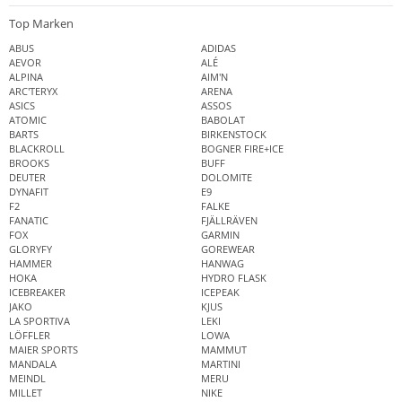
Top Marken
ABUS
ADIDAS
AEVOR
ALÉ
ALPINA
AIM'N
ARC'TERYX
ARENA
ASICS
ASSOS
ATOMIC
BABOLAT
BARTS
BIRKENSTOCK
BLACKROLL
BOGNER FIRE+ICE
BROOKS
BUFF
DEUTER
DOLOMITE
DYNAFIT
E9
F2
FALKE
FANATIC
FJÄLLRÄVEN
FOX
GARMIN
GLORYFY
GOREWEAR
HAMMER
HANWAG
HOKA
HYDRO FLASK
ICEBREAKER
ICEPEAK
JAKO
KJUS
LA SPORTIVA
LEKI
LÖFFLER
LOWA
MAIER SPORTS
MAMMUT
MANDALA
MARTINI
MEINDL
MERU
MILLET
NIKE