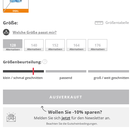
DEAL
Größe:
Größentabelle
Welche Größe passt mir?
128
140
152
164
176
Alternativen
Alternativen
Alternativen
Alternativen
Alternativen
Größenbeurteilung:
?
klein / schmal geschnitten
passend
groß / weit geschnitten
AUSVERKAUFT
Wollen Sie -10% sparen?
Melden Sie sich
jetzt
für den Newsletter an.
Beachten Sie die Gutscheinbedingungen.