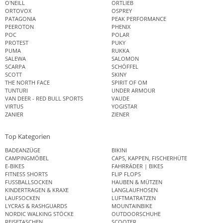
O'NEILL
ORTLIEB
ORTOVOX
OSPREY
PATAGONIA
PEAK PERFORMANCE
PEEROTON
PHENIX
POC
POLAR
PROTEST
PUKY
PUMA
RUKKA
SALEWA
SALOMON
SCARPA
SCHÖFFEL
SCOTT
SKINY
THE NORTH FACE
SPIRIT OF OM
TUNTURI
UNDER ARMOUR
VAN DEER - RED BULL SPORTS
VAUDE
VIRTUS
YOGISTAR
ZANIER
ZIENER
Top Kategorien
BADEANZÜGE
BIKINI
CAMPINGMÖBEL
CAPS, KAPPEN, FISCHERHÜTE
E-BIKES
FAHRRÄDER | BIKES
FITNESS SHORTS
FLIP FLOPS
FUSSBALLSOCKEN
HAUBEN & MÜTZEN
KINDERTRAGEN & KRAXE
LANGLAUFHOSEN
LAUFSOCKEN
LUFTMATRATZEN
LYCRAS & RASHGUARDS
MOUNTAINBIKE
NORDIC WALKING STÖCKE
OUTDOORSCHUHE
REISETASCHEN
SCOOTER