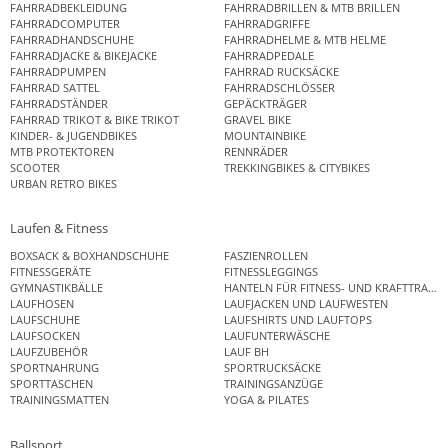
FAHRRADBEKLEIDUNG
FAHRRADBRILLEN & MTB BRILLEN
FAHRRADCOMPUTER
FAHRRADGRIFFE
FAHRRADHANDSCHUHE
FAHRRADHELME & MTB HELME
FAHRRADJACKE & BIKEJACKE
FAHRRADPEDALE
FAHRRADPUMPEN
FAHRRAD RUCKSÄCKE
FAHRRAD SATTEL
FAHRRADSCHLÖSSER
FAHRRADSTÄNDER
GEPÄCKTRÄGER
FAHRRAD TRIKOT & BIKE TRIKOT
GRAVEL BIKE
KINDER- & JUGENDBIKES
MOUNTAINBIKE
MTB PROTEKTOREN
RENNRÄDER
SCOOTER
TREKKINGBIKES & CITYBIKES
URBAN RETRO BIKES
Laufen & Fitness
BOXSACK & BOXHANDSCHUHE
FASZIENROLLEN
FITNESSGERÄTE
FITNESSLEGGINGS
GYMNASTIKBÄLLE
HANTELN FÜR FITNESS- UND KRAFTTRAINI
LAUFHOSEN
LAUFJACKEN UND LAUFWESTEN
LAUFSCHUHE
LAUFSHIRTS UND LAUFTOPS
LAUFSOCKEN
LAUFUNTERWÄSCHE
LAUFZUBEHÖR
LAUF BH
SPORTNAHRUNG
SPORTRUCKSÄCKE
SPORTTASCHEN
TRAININGSANZÜGE
TRAININGSMATTEN
YOGA & PILATES
Ballsport