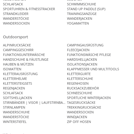
SCHLAFSACK
SCHWIMMSCHUHE
SPORTUHREN & FITNESSTRACKER
STAND UP PADDLE (SUP)
STRANDKLEIDER
TRAININGSANZÜGE
WANDERSTÖCKE
WANDERJACKEN
WANDERSOCKEN
YOGAMATTEN
Outdoorsport
ALPINRUCKSÄCKE
CAMPINGAUSRÜSTUNG
CAMPINGGESCHIRR
FLEECEJACKEN
FUNKTIONSUNTERWÄSCHE
FUNKTIONSWÄSCHE PFLEGE
HANDSCHUHE & FÄUSTLINGE
HARDSHELLJACKEN
HAUBEN & MÜTZEN
ISOLATIONSJACKEN
ISOMATTEN
KLAPPMESSER UND MULTITOOLS
KLETTERAUSRÜSTUNG
KLETTERGURTE
KLETTERHELME
KLETTERSCHUHE
KLETTERSTEIGSETS
REGENHOSEN
REGENJACKEN
RUCKSACKZUBEHÖR
SCHLAFSACK
SCHNEESCHUHE
SOFTSHELLJACKEN
SPORTLICHE WINTERJACKEN
STIRNBÄNDER | VISOR | LAUFSTIRNBAND
TAGESRUCKSÄCKE
STIRNLAMPEN
TREKKINGRUCKSÄCKE
WANDERSCHUHE
WANDERSOCKEN
WANDERSTÖCKE
WINDJACKEN
WINTERSTIEFEL
ZIP OFF HOSEN