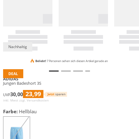
Nachhaltig
Beliebt!
7 Personen sehen sich diesen Artikel gerade an
DEAL
ADIDAS
Jungen Badeshort 3S
23,99
30,00
Jetzt
sparen
UVP
inkl. Mwst zzgl.
Versandkosten
Farbe:
Hellblau