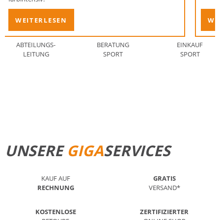
WEITERLESEN
WE
ABTEILUNGS-
BERATUNG
EINKAUF
LEITUNG
SPORT
SPORT
STANDORT FINDEN
MEHR ERFAHREN
UNSERE
GIGA
SERVICES
KAUF AUF
GRATIS
RECHNUNG
VERSAND*
KOSTENLOSE
ZERTIFIZIERTER