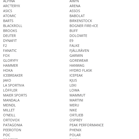
ALPINA
AIM'N
ARC'TERYX
ARENA
ASICS
ASSOS
ATOMIC
BABOLAT
BARTS
BIRKENSTOCK
BLACKROLL
BOGNER FIRE+ICE
BROOKS
BUFF
DEUTER
DOLOMITE
DYNAFIT
E9
F2
FALKE
FANATIC
FJÄLLRÄVEN
FOX
GARMIN
GLORYFY
GOREWEAR
HAMMER
HANWAG
HOKA
HYDRO FLASK
ICEBREAKER
ICEPEAK
JAKO
KJUS
LA SPORTIVA
LEKI
LÖFFLER
LOWA
MAIER SPORTS
MAMMUT
MANDALA
MARTINI
MEINDL
MERU
MILLET
NIKE
O'NEILL
ORTLIEB
ORTOVOX
OSPREY
PATAGONIA
PEAK PERFORMANCE
PEEROTON
PHENIX
POC
POLAR