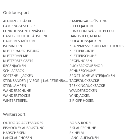
Outdoorsport
ALPINRUCKSÄCKE
CAMPINGAUSRÜSTUNG
CAMPINGGESCHIRR
FLEECEJACKEN
FUNKTIONSUNTERWÄSCHE
FUNKTIONSWÄSCHE PFLEGE
HANDSCHUHE & FÄUSTLINGE
HARDSHELLJACKEN
HAUBEN & MÜTZEN
ISOLATIONSJACKEN
ISOMATTEN
KLAPPMESSER UND MULTITOOLS
KLETTERAUSRÜSTUNG
KLETTERGURTE
KLETTERHELME
KLETTERSCHUHE
KLETTERSTEIGSETS
REGENHOSEN
REGENJACKEN
RUCKSACKZUBEHÖR
SCHLAFSACK
SCHNEESCHUHE
SOFTSHELLJACKEN
SPORTLICHE WINTERJACKEN
STIRNBÄNDER | VISOR | LAUFSTIRNBAND
TAGESRUCKSÄCKE
STIRNLAMPEN
TREKKINGRUCKSÄCKE
WANDERSCHUHE
WANDERSOCKEN
WANDERSTÖCKE
WINDJACKEN
WINTERSTIEFEL
ZIP OFF HOSEN
Wintersport
OUTDOOR ACCESSOIRES
BOB & RODEL
EISHOCKEY AUSRÜSTUNG
EISLAUFSCHUHE
HARSCHEISEN
SKIHELM
LANGLAUFHOSEN
LANGLAUFJACKEN