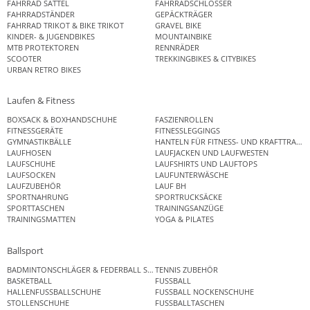
FAHRRAD SATTEL
FAHRRADSCHLÖSSER
FAHRRADSTÄNDER
GEPÄCKTRÄGER
FAHRRAD TRIKOT & BIKE TRIKOT
GRAVEL BIKE
KINDER- & JUGENDBIKES
MOUNTAINBIKE
MTB PROTEKTOREN
RENNRÄDER
SCOOTER
TREKKINGBIKES & CITYBIKES
URBAN RETRO BIKES
Laufen & Fitness
BOXSACK & BOXHANDSCHUHE
FASZIENROLLEN
FITNESSGERÄTE
FITNESSLEGGINGS
GYMNASTIKBÄLLE
HANTELN FÜR FITNESS- UND KRAFTTRAINI
LAUFHOSEN
LAUFJACKEN UND LAUFWESTEN
LAUFSCHUHE
LAUFSHIRTS UND LAUFTOPS
LAUFSOCKEN
LAUFUNTERWÄSCHE
LAUFZUBEHÖR
LAUF BH
SPORTNAHRUNG
SPORTRUCKSÄCKE
SPORTTASCHEN
TRAININGSANZÜGE
TRAININGSMATTEN
YOGA & PILATES
Ballsport
BADMINTONSCHLÄGER & FEDERBALL SETS
TENNIS ZUBEHÖR
BASKETBALL
FUSSBALL
HALLENFUSSBALLSCHUHE
FUSSBALL NOCKENSCHUHE
STOLLENSCHUHE
FUSSBALLTASCHEN