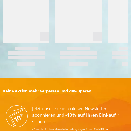
Keine Aktion mehr verpassen und -10% sparen!
Jetzt unseren kostenlosen Newsletter
abonnieren und
-10% auf Ihren Einkauf
*
sichern.
*Die vollständigen Gutscheinbedingungen finden Sie
HIER