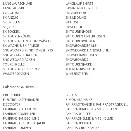
LANGLAUFSCHUHE
LANGLAUF SHIRTS
LANGLAUFSKI
LAWINENSICHERHEIT
LVS-GERÄTE
SKI ZUBEHÖR
SKIANZUG
SKIKLEIDUNG
SKIBRILLEN
SKIHOSE
SKIJACKE
SKISCHUHE
SKISOCKEN
SKITOURENHOSE
SKITOURENRÖCKE
SKITOUREN UNTERHOSEN
SKITOUREN FUNKTIONSWÄSCHE
SKITOURENWESTEN
SKIWACHS & SKIPFLEGE
SNOWBOARDBRILLE
SNOWBOARD FUNKTIONSSHIRTS
SNOWBOARD HANDSCHUHE
SNOWBOARD HAUBEN
SNOWBOARDHOSEN
SNOWBOARDJACKEN
SNOWBOARDS
TOURENFELLE
SKITOURENJACKE
SKITOUREN | TOURENSKI
TOURENSKISCHUHE
WANDERSOCKEN
WINTERSTIEFEL
Fahrräder & Bikes
CROSS BIKE
E-BIKES
ELEKTRO LASTENRÄDER
E-MOUNTAINBIKE
E-SCOOTER
FAHRRADTRÄGER & FAHRRADTRÄGER ZUB
FAHRRADBEKLEIDUNG
FAHRRADBRILLEN & MTB BRILLEN
FAHRRADCOMPUTER
FAHRRADGRIFFE
FAHRRADHANDSCHUHE
FAHRRADHELME & MTB HELME
FAHRRADJACKE & BIKEJACKE
FAHRRADPEDALE
FAHRRADPUMPEN
FAHRRAD RUCKSÄCKE