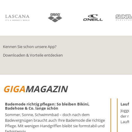
BIKINIS
BADE­SHORTS
Kennen Sie schon unsere App?
Downloaden & Vorteile entdecken
GIGA
MAGAZIN
Bademode richtig pflegen: So bleiben Bikini,
Laufen
Badehose & Co. lange schön
Joggen
Sommer, Sonne, Schwimmbad – doch nach dem
der ri
Badevergnügen braucht auch Ihre Bademode die richtige
Lauftr
Pflege. Mit wenigen Handgriffen bleibt sie formstabil und
farbintensiv.