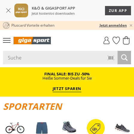
K&Ö & GIGASPORT APP
ZUR APP
Jetzt kostenlos downloaden
Pluscard Vorteile erhalten
KOSTENLOSER VERSAND* & RÜCKVERSAND
30 TAGE RÜCKGABERECHT
Jetzt anmelden
GIGASTYLE
FAHRRAD­
CLICK &
CLICK &
MUST-HAVE
LEASING
COLLECT
RESERVE
FINAL SALE: BIS ZU -50%
Heiße Sommer-Deals für Sie
JETZT SPAREN
SPORTARTEN