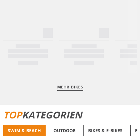
MEHR BIKES
TOP
KATEGORIEN
SWIM & BEACH
OUTDOOR
BIKES & E-BIKES
R