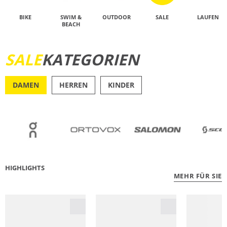
BIKE
SWIM &
OUTDOOR
SALE
LAUFEN
BEACH
SALE
KATEGORIEN
JETZT ENTDECKEN
DAMEN
HERREN
KINDER
OUTDOOR
RU
HIGHLIGHTS
MEHR FÜR SIE