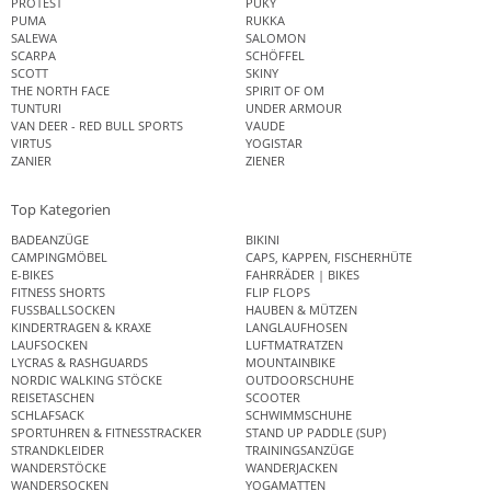
PROTEST
PUKY
PUMA
RUKKA
SALEWA
SALOMON
SCARPA
SCHÖFFEL
SCOTT
SKINY
THE NORTH FACE
SPIRIT OF OM
TUNTURI
UNDER ARMOUR
VAN DEER - RED BULL SPORTS
VAUDE
VIRTUS
YOGISTAR
ZANIER
ZIENER
Top Kategorien
BADEANZÜGE
BIKINI
CAMPINGMÖBEL
CAPS, KAPPEN, FISCHERHÜTE
E-BIKES
FAHRRÄDER | BIKES
FITNESS SHORTS
FLIP FLOPS
FUSSBALLSOCKEN
HAUBEN & MÜTZEN
KINDERTRAGEN & KRAXE
LANGLAUFHOSEN
LAUFSOCKEN
LUFTMATRATZEN
LYCRAS & RASHGUARDS
MOUNTAINBIKE
NORDIC WALKING STÖCKE
OUTDOORSCHUHE
REISETASCHEN
SCOOTER
SCHLAFSACK
SCHWIMMSCHUHE
SPORTUHREN & FITNESSTRACKER
STAND UP PADDLE (SUP)
STRANDKLEIDER
TRAININGSANZÜGE
WANDERSTÖCKE
WANDERJACKEN
WANDERSOCKEN
YOGAMATTEN