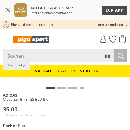
K&Ö & GIGASPORT APP
ZUR APP
Jetzt kostenlos downloaden
Pluscard Vorteile erhalten
30 TAGE RÜCKGABERECHT
Jetzt anmelden
GIGASTYLE
FAHRRAD­
CLICK &
CLICK &
MUST-HAVE
LEASING
COLLECT
RESERVE
Nachhaltig
FINAL SALE
|
BIS ZU -50% ENTDECKEN
ADIDAS
Mädchen Bikini 3S BLD BK
35,00
inkl. Mwst zzgl.
Versandkosten
Farbe:
Blau