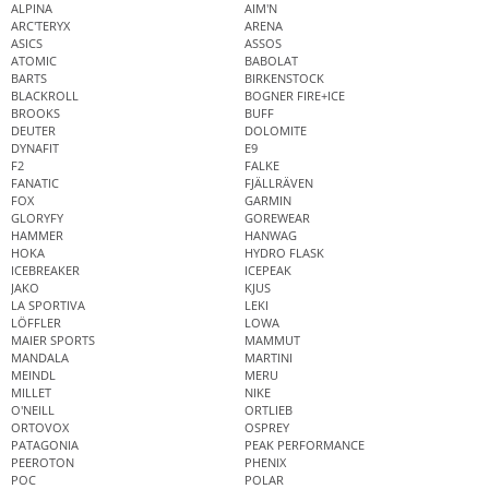
ALPINA
AIM'N
ARC'TERYX
ARENA
ASICS
ASSOS
ATOMIC
BABOLAT
BARTS
BIRKENSTOCK
BLACKROLL
BOGNER FIRE+ICE
BROOKS
BUFF
DEUTER
DOLOMITE
DYNAFIT
E9
F2
FALKE
FANATIC
FJÄLLRÄVEN
FOX
GARMIN
GLORYFY
GOREWEAR
HAMMER
HANWAG
HOKA
HYDRO FLASK
ICEBREAKER
ICEPEAK
JAKO
KJUS
LA SPORTIVA
LEKI
LÖFFLER
LOWA
MAIER SPORTS
MAMMUT
MANDALA
MARTINI
MEINDL
MERU
MILLET
NIKE
O'NEILL
ORTLIEB
ORTOVOX
OSPREY
PATAGONIA
PEAK PERFORMANCE
PEEROTON
PHENIX
POC
POLAR