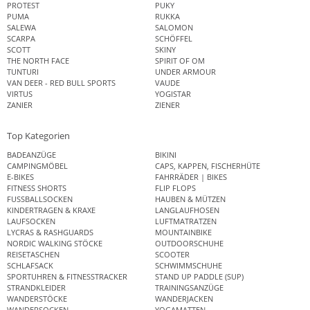
PROTEST
PUKY
PUMA
RUKKA
SALEWA
SALOMON
SCARPA
SCHÖFFEL
SCOTT
SKINY
THE NORTH FACE
SPIRIT OF OM
TUNTURI
UNDER ARMOUR
VAN DEER - RED BULL SPORTS
VAUDE
VIRTUS
YOGISTAR
ZANIER
ZIENER
Top Kategorien
BADEANZÜGE
BIKINI
CAMPINGMÖBEL
CAPS, KAPPEN, FISCHERHÜTE
E-BIKES
FAHRRÄDER | BIKES
FITNESS SHORTS
FLIP FLOPS
FUSSBALLSOCKEN
HAUBEN & MÜTZEN
KINDERTRAGEN & KRAXE
LANGLAUFHOSEN
LAUFSOCKEN
LUFTMATRATZEN
LYCRAS & RASHGUARDS
MOUNTAINBIKE
NORDIC WALKING STÖCKE
OUTDOORSCHUHE
REISETASCHEN
SCOOTER
SCHLAFSACK
SCHWIMMSCHUHE
SPORTUHREN & FITNESSTRACKER
STAND UP PADDLE (SUP)
STRANDKLEIDER
TRAININGSANZÜGE
WANDERSTÖCKE
WANDERJACKEN
WANDERSOCKEN
YOGAMATTEN