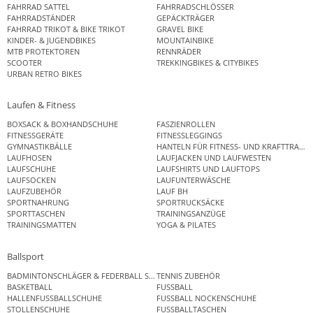
FAHRRAD SATTEL
FAHRRADSCHLÖSSER
FAHRRADSTÄNDER
GEPÄCKTRÄGER
FAHRRAD TRIKOT & BIKE TRIKOT
GRAVEL BIKE
KINDER- & JUGENDBIKES
MOUNTAINBIKE
MTB PROTEKTOREN
RENNRÄDER
SCOOTER
TREKKINGBIKES & CITYBIKES
URBAN RETRO BIKES
Laufen & Fitness
BOXSACK & BOXHANDSCHUHE
FASZIENROLLEN
FITNESSGERÄTE
FITNESSLEGGINGS
GYMNASTIKBÄLLE
HANTELN FÜR FITNESS- UND KRAFTTRAINI
LAUFHOSEN
LAUFJACKEN UND LAUFWESTEN
LAUFSCHUHE
LAUFSHIRTS UND LAUFTOPS
LAUFSOCKEN
LAUFUNTERWÄSCHE
LAUFZUBEHÖR
LAUF BH
SPORTNAHRUNG
SPORTRUCKSÄCKE
SPORTTASCHEN
TRAININGSANZÜGE
TRAININGSMATTEN
YOGA & PILATES
Ballsport
BADMINTONSCHLÄGER & FEDERBALL SETS
TENNIS ZUBEHÖR
BASKETBALL
FUSSBALL
HALLENFUSSBALLSCHUHE
FUSSBALL NOCKENSCHUHE
STOLLENSCHUHE
FUSSBALLTASCHEN