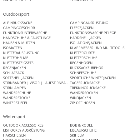
Outdoorsport
ALPINRUCKSÄCKE
CAMPINGAUSRÜSTUNG
CAMPINGGESCHIRR
FLEECEJACKEN
FUNKTIONSUNTERWÄSCHE
FUNKTIONSWÄSCHE PFLEGE
HANDSCHUHE & FÄUSTLINGE
HARDSHELLJACKEN
HAUBEN & MÜTZEN
ISOLATIONSJACKEN
ISOMATTEN
KLAPPMESSER UND MULTITOOLS
KLETTERAUSRÜSTUNG
KLETTERGURTE
KLETTERHELME
KLETTERSCHUHE
KLETTERSTEIGSETS
REGENHOSEN
REGENJACKEN
RUCKSACKZUBEHÖR
SCHLAFSACK
SCHNEESCHUHE
SOFTSHELLJACKEN
SPORTLICHE WINTERJACKEN
STIRNBÄNDER | VISOR | LAUFSTIRNBAND
TAGESRUCKSÄCKE
STIRNLAMPEN
TREKKINGRUCKSÄCKE
WANDERSCHUHE
WANDERSOCKEN
WANDERSTÖCKE
WINDJACKEN
WINTERSTIEFEL
ZIP OFF HOSEN
Wintersport
OUTDOOR ACCESSOIRES
BOB & RODEL
EISHOCKEY AUSRÜSTUNG
EISLAUFSCHUHE
HARSCHEISEN
SKIHELM