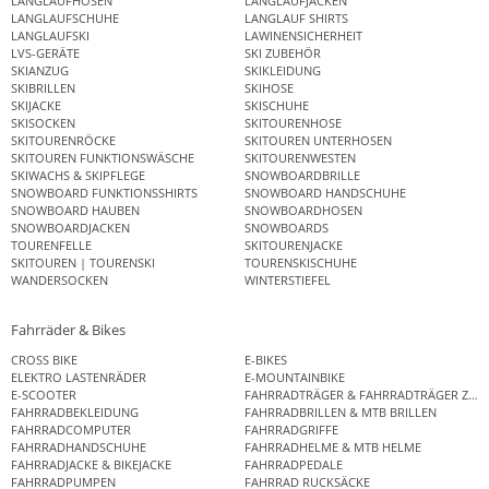
LANGLAUFHOSEN
LANGLAUFJACKEN
LANGLAUFSCHUHE
LANGLAUF SHIRTS
LANGLAUFSKI
LAWINENSICHERHEIT
LVS-GERÄTE
SKI ZUBEHÖR
SKIANZUG
SKIKLEIDUNG
SKIBRILLEN
SKIHOSE
SKIJACKE
SKISCHUHE
SKISOCKEN
SKITOURENHOSE
SKITOURENRÖCKE
SKITOUREN UNTERHOSEN
SKITOUREN FUNKTIONSWÄSCHE
SKITOURENWESTEN
SKIWACHS & SKIPFLEGE
SNOWBOARDBRILLE
SNOWBOARD FUNKTIONSSHIRTS
SNOWBOARD HANDSCHUHE
SNOWBOARD HAUBEN
SNOWBOARDHOSEN
SNOWBOARDJACKEN
SNOWBOARDS
TOURENFELLE
SKITOURENJACKE
SKITOUREN | TOURENSKI
TOURENSKISCHUHE
WANDERSOCKEN
WINTERSTIEFEL
Fahrräder & Bikes
CROSS BIKE
E-BIKES
ELEKTRO LASTENRÄDER
E-MOUNTAINBIKE
E-SCOOTER
FAHRRADTRÄGER & FAHRRADTRÄGER ZUB
FAHRRADBEKLEIDUNG
FAHRRADBRILLEN & MTB BRILLEN
FAHRRADCOMPUTER
FAHRRADGRIFFE
FAHRRADHANDSCHUHE
FAHRRADHELME & MTB HELME
FAHRRADJACKE & BIKEJACKE
FAHRRADPEDALE
FAHRRADPUMPEN
FAHRRAD RUCKSÄCKE