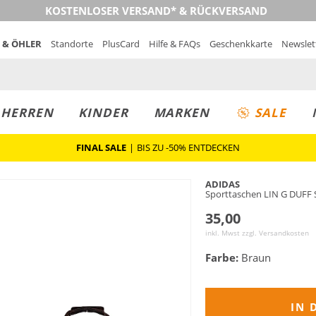
KOSTENLOSER VERSAND* & RÜCKVERSAND
 & ÖHLER
Standorte
PlusCard
Hilfe & FAQs
Geschenkkarte
Newslet
MUST-HAVE
PREIS & WERT
SALE
HERREN
KINDER
MARKEN
SALE
FINAL SALE
|
BIS ZU -50% ENTDECKEN
ADIDAS
Sporttaschen LIN G DUFF 
35,00
inkl. Mwst zzgl.
Versandkosten
Farbe:
Braun
IN 