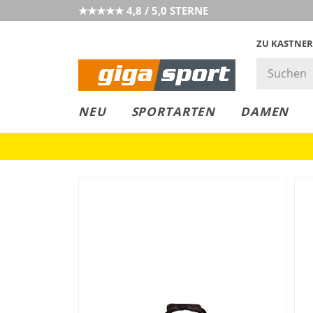
★★★★★ 4,8 / 5,0 STERNE
ZU KASTNER
GIGAGREEN
GIGASTYLE
FAHRRAD­
CLICK &
CLICK &
NEU
SPORTARTEN
DAMEN
LEASING
COLLECT
RESERVE