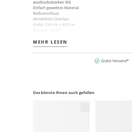
ausdrucksstarken Stil.
Einfach gewebtes Material
Reißverschluss
Abriebfeste Overlays
Maße: 23,0 cm x 44,5 cm
Volumen: 23,9 l
Material: 100 % recycelter Polyester
Farbbezeichnung: Eastr/Shabrn
MEHR LESEN
MEHR LESEN
Art.Nr:2900282767722
Gratis Versand*
Das könnte Ihnen auch gefallen