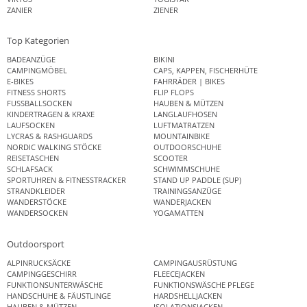
ZANIER
ZIENER
Top Kategorien
BADEANZÜGE
BIKINI
CAMPINGMÖBEL
CAPS, KAPPEN, FISCHERHÜTE
E-BIKES
FAHRRÄDER | BIKES
FITNESS SHORTS
FLIP FLOPS
FUSSBALLSOCKEN
HAUBEN & MÜTZEN
KINDERTRAGEN & KRAXE
LANGLAUFHOSEN
LAUFSOCKEN
LUFTMATRATZEN
LYCRAS & RASHGUARDS
MOUNTAINBIKE
NORDIC WALKING STÖCKE
OUTDOORSCHUHE
REISETASCHEN
SCOOTER
SCHLAFSACK
SCHWIMMSCHUHE
SPORTUHREN & FITNESSTRACKER
STAND UP PADDLE (SUP)
STRANDKLEIDER
TRAININGSANZÜGE
WANDERSTÖCKE
WANDERJACKEN
WANDERSOCKEN
YOGAMATTEN
Outdoorsport
ALPINRUCKSÄCKE
CAMPINGAUSRÜSTUNG
CAMPINGGESCHIRR
FLEECEJACKEN
FUNKTIONSUNTERWÄSCHE
FUNKTIONSWÄSCHE PFLEGE
HANDSCHUHE & FÄUSTLINGE
HARDSHELLJACKEN
HAUBEN & MÜTZEN
ISOLATIONSJACKEN