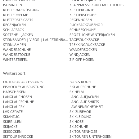
ISOMATTEN
KLAPPMESSER UND MULTITOOLS
KLETTERAUSRÜSTUNG
KLETTERGURTE
KLETTERHELME
KLETTERSCHUHE
KLETTERSTEIGSETS
REGENHOSEN
REGENJACKEN
RUCKSACKZUBEHÖR
SCHLAFSACK
SCHNEESCHUHE
SOFTSHELLJACKEN
SPORTLICHE WINTERJACKEN
STIRNBÄNDER | VISOR | LAUFSTIRNBAND
TAGESRUCKSÄCKE
STIRNLAMPEN
TREKKINGRUCKSÄCKE
WANDERSCHUHE
WANDERSOCKEN
WANDERSTÖCKE
WINDJACKEN
WINTERSTIEFEL
ZIP OFF HOSEN
Wintersport
OUTDOOR ACCESSOIRES
BOB & RODEL
EISHOCKEY AUSRÜSTUNG
EISLAUFSCHUHE
HARSCHEISEN
SKIHELM
LANGLAUFHOSEN
LANGLAUFJACKEN
LANGLAUFSCHUHE
LANGLAUF SHIRTS
LANGLAUFSKI
LAWINENSICHERHEIT
LVS-GERÄTE
SKI ZUBEHÖR
SKIANZUG
SKIKLEIDUNG
SKIBRILLEN
SKIHOSE
SKIJACKE
SKISCHUHE
SKISOCKEN
SKITOURENHOSE
SKITOURENRÖCKE
SKITOUREN UNTERHOSEN