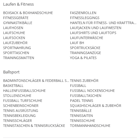
Laufen & Fitness
BOXSACK & BOXHANDSCHUHE
FASZIENROLLEN
FITNESSGERÄTE
FITNESSLEGGINGS
GYMNASTIKBÄLLE
HANTELN FÜR FITNESS- UND KRAFTTRAINI
LAUFHOSEN
LAUFJACKEN UND LAUFWESTEN
LAUFSCHUHE
LAUFSHIRTS UND LAUFTOPS
LAUFSOCKEN
LAUFUNTERWÄSCHE
LAUFZUBEHÖR
LAUF BH
SPORTNAHRUNG
SPORTRUCKSÄCKE
SPORTTASCHEN
TRAININGSANZÜGE
TRAININGSMATTEN
YOGA & PILATES
Ballsport
BADMINTONSCHLÄGER & FEDERBALL SETS
TENNIS ZUBEHÖR
BASKETBALL
FUSSBALL
HALLENFUSSBALLSCHUHE
FUSSBALL NOCKENSCHUHE
STOLLENSCHUHE
FUSSBALLTASCHEN
FUSSBALL TURFSCHUHE
PADEL TENNIS
SCHIENBEINSCHONER
SQUASHSCHLÄGER & ZUBEHÖR
TENNIS AUSRÜSTUNG
TENNISBÄLLE
TENNISBEKLEIDUNG
TENNISSAITEN
TENNISSCHLÄGER
TENNISSCHUHE
TENNISTASCHEN & TENNISRUCKSÄCKE
TORMANNHANDSCHUHE