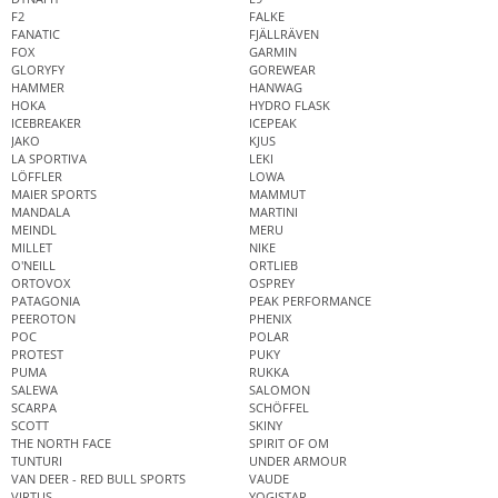
F2
FALKE
FANATIC
FJÄLLRÄVEN
FOX
GARMIN
GLORYFY
GOREWEAR
HAMMER
HANWAG
HOKA
HYDRO FLASK
ICEBREAKER
ICEPEAK
JAKO
KJUS
LA SPORTIVA
LEKI
LÖFFLER
LOWA
MAIER SPORTS
MAMMUT
MANDALA
MARTINI
MEINDL
MERU
MILLET
NIKE
O'NEILL
ORTLIEB
ORTOVOX
OSPREY
PATAGONIA
PEAK PERFORMANCE
PEEROTON
PHENIX
POC
POLAR
PROTEST
PUKY
PUMA
RUKKA
SALEWA
SALOMON
SCARPA
SCHÖFFEL
SCOTT
SKINY
THE NORTH FACE
SPIRIT OF OM
TUNTURI
UNDER ARMOUR
VAN DEER - RED BULL SPORTS
VAUDE
VIRTUS
YOGISTAR