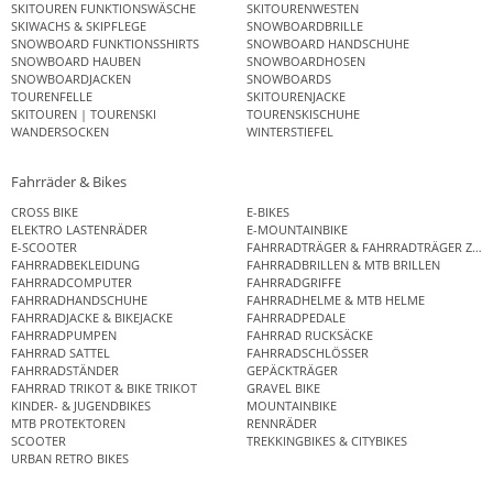
SKITOUREN FUNKTIONSWÄSCHE
SKITOURENWESTEN
SKIWACHS & SKIPFLEGE
SNOWBOARDBRILLE
SNOWBOARD FUNKTIONSSHIRTS
SNOWBOARD HANDSCHUHE
SNOWBOARD HAUBEN
SNOWBOARDHOSEN
SNOWBOARDJACKEN
SNOWBOARDS
TOURENFELLE
SKITOURENJACKE
SKITOUREN | TOURENSKI
TOURENSKISCHUHE
WANDERSOCKEN
WINTERSTIEFEL
Fahrräder & Bikes
CROSS BIKE
E-BIKES
ELEKTRO LASTENRÄDER
E-MOUNTAINBIKE
E-SCOOTER
FAHRRADTRÄGER & FAHRRADTRÄGER ZUB
FAHRRADBEKLEIDUNG
FAHRRADBRILLEN & MTB BRILLEN
FAHRRADCOMPUTER
FAHRRADGRIFFE
FAHRRADHANDSCHUHE
FAHRRADHELME & MTB HELME
FAHRRADJACKE & BIKEJACKE
FAHRRADPEDALE
FAHRRADPUMPEN
FAHRRAD RUCKSÄCKE
FAHRRAD SATTEL
FAHRRADSCHLÖSSER
FAHRRADSTÄNDER
GEPÄCKTRÄGER
FAHRRAD TRIKOT & BIKE TRIKOT
GRAVEL BIKE
KINDER- & JUGENDBIKES
MOUNTAINBIKE
MTB PROTEKTOREN
RENNRÄDER
SCOOTER
TREKKINGBIKES & CITYBIKES
URBAN RETRO BIKES