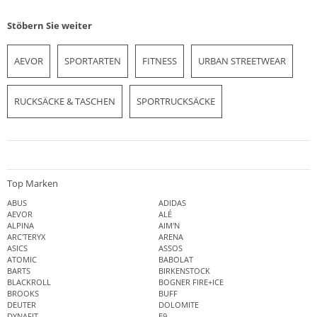
Stöbern Sie weiter
AEVOR
SPORTARTEN
FITNESS
URBAN STREETWEAR
RUCKSÄCKE & TASCHEN
SPORTRUCKSÄCKE
Top Marken
ABUS
ADIDAS
AEVOR
ALÉ
ALPINA
AIM'N
ARC'TERYX
ARENA
ASICS
ASSOS
ATOMIC
BABOLAT
BARTS
BIRKENSTOCK
BLACKROLL
BOGNER FIRE+ICE
BROOKS
BUFF
DEUTER
DOLOMITE
DYNAFIT
E9