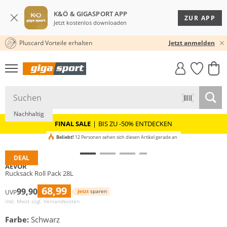
K&Ö & GIGASPORT APP
ZUR APP
Jetzt kostenlos downloaden
Pluscard Vorteile erhalten
30 TAGE RÜCKGABERECHT
Jetzt anmelden
GIGASTYLE
FAHRRAD­
CLICK &
CLICK &
MUST-HAVE
LEASING
COLLECT
RESERVE
Nachhaltig
FINAL SALE
|
BIS ZU -50% ENTDECKEN
Beliebt!
12 Personen sehen sich diesen Artikel gerade an
DEAL
AEVOR
Rucksack Roll Pack 28L
68,99
99,90
Jetzt
sparen
UVP
inkl. Mwst zzgl.
Versandkosten
Farbe:
Schwarz