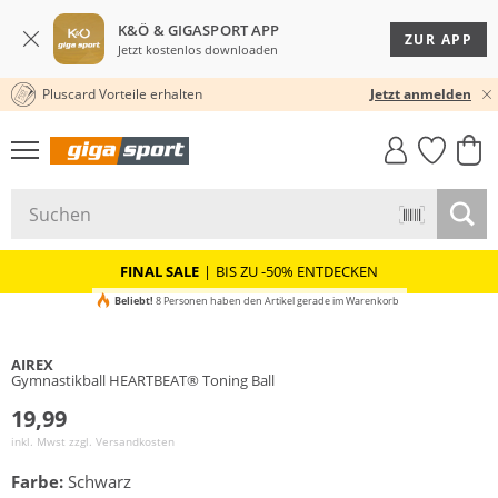
K&Ö & GIGASPORT APP
ZUR APP
Jetzt kostenlos downloaden
Pluscard Vorteile erhalten
30 TAGE RÜCKGABERECHT
Jetzt anmelden
GIGASTYLE
FAHRRAD­
CLICK &
CLICK &
MUST-HAVE
LEASING
COLLECT
RESERVE
FINAL SALE
|
BIS ZU -50% ENTDECKEN
Beliebt!
8 Personen haben den Artikel gerade im Warenkorb
AIREX
Gymnastikball HEARTBEAT® Toning Ball
19,99
inkl. Mwst zzgl.
Versandkosten
Farbe:
Schwarz