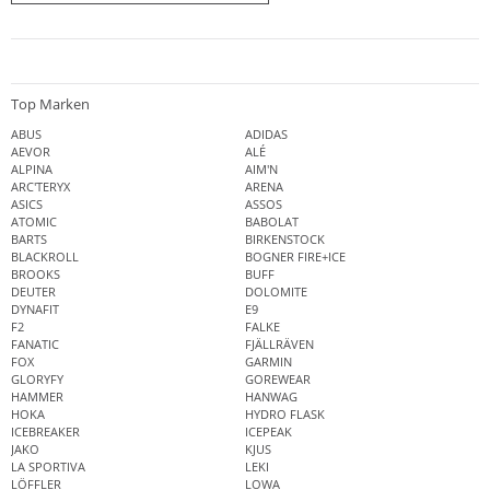
Top Marken
ABUS
ADIDAS
AEVOR
ALÉ
ALPINA
AIM'N
ARC'TERYX
ARENA
ASICS
ASSOS
ATOMIC
BABOLAT
BARTS
BIRKENSTOCK
BLACKROLL
BOGNER FIRE+ICE
BROOKS
BUFF
DEUTER
DOLOMITE
DYNAFIT
E9
F2
FALKE
FANATIC
FJÄLLRÄVEN
FOX
GARMIN
GLORYFY
GOREWEAR
HAMMER
HANWAG
HOKA
HYDRO FLASK
ICEBREAKER
ICEPEAK
JAKO
KJUS
LA SPORTIVA
LEKI
LÖFFLER
LOWA