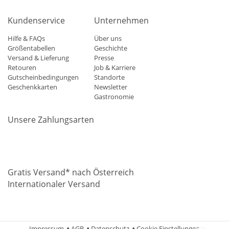
Kundenservice
Unternehmen
Hilfe & FAQs
Über uns
Größentabellen
Geschichte
Versand & Lieferung
Presse
Retouren
Job & Karriere
Gutscheinbedingungen
Standorte
Geschenkkarten
Newsletter
Gastronomie
Unsere Zahlungsarten
Mastercard
Visa
Diners
Applepay
Amazon
Paypal
Klarn
Gratis Versand* nach Österreich
Internationaler Versand
Impressum
AGB
Datenschutz
Cookie Einstellungen