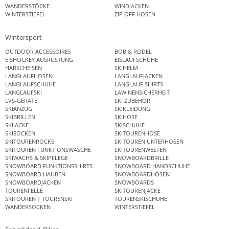
WANDERSTÖCKE
WINDJACKEN
WINTERSTIEFEL
ZIP OFF HOSEN
Wintersport
OUTDOOR ACCESSOIRES
BOB & RODEL
EISHOCKEY AUSRÜSTUNG
EISLAUFSCHUHE
HARSCHEISEN
SKIHELM
LANGLAUFHOSEN
LANGLAUFJACKEN
LANGLAUFSCHUHE
LANGLAUF SHIRTS
LANGLAUFSKI
LAWINENSICHERHEIT
LVS-GERÄTE
SKI ZUBEHÖR
SKIANZUG
SKIKLEIDUNG
SKIBRILLEN
SKIHOSE
SKIJACKE
SKISCHUHE
SKISOCKEN
SKITOURENHOSE
SKITOURENRÖCKE
SKITOUREN UNTERHOSEN
SKITOUREN FUNKTIONSWÄSCHE
SKITOURENWESTEN
SKIWACHS & SKIPFLEGE
SNOWBOARDBRILLE
SNOWBOARD FUNKTIONSSHIRTS
SNOWBOARD HANDSCHUHE
SNOWBOARD HAUBEN
SNOWBOARDHOSEN
SNOWBOARDJACKEN
SNOWBOARDS
TOURENFELLE
SKITOURENJACKE
SKITOUREN | TOURENSKI
TOURENSKISCHUHE
WANDERSOCKEN
WINTERSTIEFEL