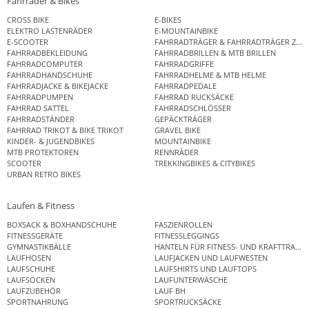
Fahrräder & Bikes
CROSS BIKE
E-BIKES
ELEKTRO LASTENRÄDER
E-MOUNTAINBIKE
E-SCOOTER
FAHRRADTRÄGER & FAHRRADTRÄGER ZUB
FAHRRADBEKLEIDUNG
FAHRRADBRILLEN & MTB BRILLEN
FAHRRADCOMPUTER
FAHRRADGRIFFE
FAHRRADHANDSCHUHE
FAHRRADHELME & MTB HELME
FAHRRADJACKE & BIKEJACKE
FAHRRADPEDALE
FAHRRADPUMPEN
FAHRRAD RUCKSÄCKE
FAHRRAD SATTEL
FAHRRADSCHLÖSSER
FAHRRADSTÄNDER
GEPÄCKTRÄGER
FAHRRAD TRIKOT & BIKE TRIKOT
GRAVEL BIKE
KINDER- & JUGENDBIKES
MOUNTAINBIKE
MTB PROTEKTOREN
RENNRÄDER
SCOOTER
TREKKINGBIKES & CITYBIKES
URBAN RETRO BIKES
Laufen & Fitness
BOXSACK & BOXHANDSCHUHE
FASZIENROLLEN
FITNESSGERÄTE
FITNESSLEGGINGS
GYMNASTIKBÄLLE
HANTELN FÜR FITNESS- UND KRAFTTRAINI
LAUFHOSEN
LAUFJACKEN UND LAUFWESTEN
LAUFSCHUHE
LAUFSHIRTS UND LAUFTOPS
LAUFSOCKEN
LAUFUNTERWÄSCHE
LAUFZUBEHÖR
LAUF BH
SPORTNAHRUNG
SPORTRUCKSÄCKE