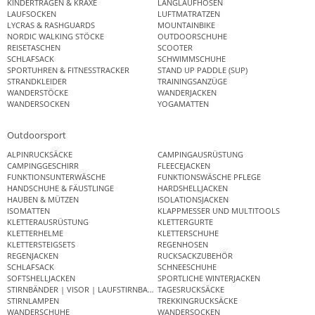
KINDERTRAGEN & KRAXE
LANGLAUFHOSEN
LAUFSOCKEN
LUFTMATRATZEN
LYCRAS & RASHGUARDS
MOUNTAINBIKE
NORDIC WALKING STÖCKE
OUTDOORSCHUHE
REISETASCHEN
SCOOTER
SCHLAFSACK
SCHWIMMSCHUHE
SPORTUHREN & FITNESSTRACKER
STAND UP PADDLE (SUP)
STRANDKLEIDER
TRAININGSANZÜGE
WANDERSTÖCKE
WANDERJACKEN
WANDERSOCKEN
YOGAMATTEN
Outdoorsport
ALPINRUCKSÄCKE
CAMPINGAUSRÜSTUNG
CAMPINGGESCHIRR
FLEECEJACKEN
FUNKTIONSUNTERWÄSCHE
FUNKTIONSWÄSCHE PFLEGE
HANDSCHUHE & FÄUSTLINGE
HARDSHELLJACKEN
HAUBEN & MÜTZEN
ISOLATIONSJACKEN
ISOMATTEN
KLAPPMESSER UND MULTITOOLS
KLETTERAUSRÜSTUNG
KLETTERGURTE
KLETTERHELME
KLETTERSCHUHE
KLETTERSTEIGSETS
REGENHOSEN
REGENJACKEN
RUCKSACKZUBEHÖR
SCHLAFSACK
SCHNEESCHUHE
SOFTSHELLJACKEN
SPORTLICHE WINTERJACKEN
STIRNBÄNDER | VISOR | LAUFSTIRNBAND
TAGESRUCKSÄCKE
STIRNLAMPEN
TREKKINGRUCKSÄCKE
WANDERSCHUHE
WANDERSOCKEN