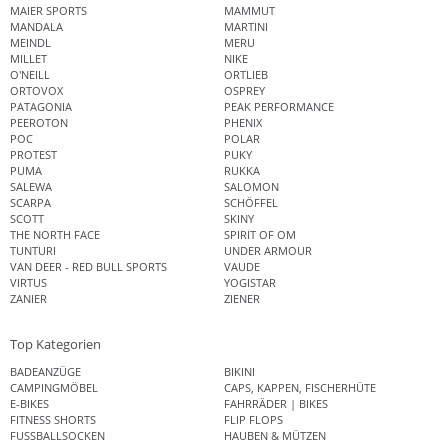
MAIER SPORTS
MAMMUT
MANDALA
MARTINI
MEINDL
MERU
MILLET
NIKE
O'NEILL
ORTLIEB
ORTOVOX
OSPREY
PATAGONIA
PEAK PERFORMANCE
PEEROTON
PHENIX
POC
POLAR
PROTEST
PUKY
PUMA
RUKKA
SALEWA
SALOMON
SCARPA
SCHÖFFEL
SCOTT
SKINY
THE NORTH FACE
SPIRIT OF OM
TUNTURI
UNDER ARMOUR
VAN DEER - RED BULL SPORTS
VAUDE
VIRTUS
YOGISTAR
ZANIER
ZIENER
Top Kategorien
BADEANZÜGE
BIKINI
CAMPINGMÖBEL
CAPS, KAPPEN, FISCHERHÜTE
E-BIKES
FAHRRÄDER | BIKES
FITNESS SHORTS
FLIP FLOPS
FUSSBALLSOCKEN
HAUBEN & MÜTZEN