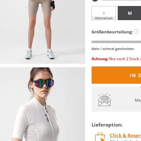
S
M
Alternativen
Größenbeurteilung:
?
klein / schmal geschnitten
Achtung:
Nur noch 2 Stück 
IN 
Mel
Lieferoption:
Click & Rese