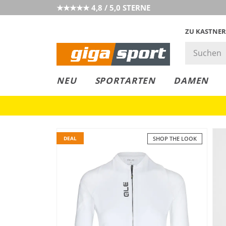
★★★★★ 4,8 / 5,0 STERNE
ZU KASTNER
GIGAGREEN
GIGASTYLE
FAHRRAD­
CLICK &
CLICK &
NEU
SPORTARTEN
DAMEN
LEASING
COLLECT
RESERVE
DEAL
SHOP THE LOOK