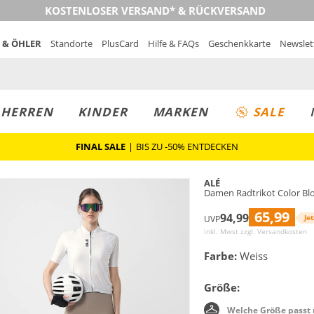
KOSTENLOSER VERSAND* & RÜCKVERSAND
 & ÖHLER
Standorte
PlusCard
Hilfe & FAQs
Geschenkkarte
Newslet
MUST-HAVE
PREIS & WERT
SALE
HERREN
KINDER
MARKEN
SALE
FINAL SALE
|
BIS ZU -50% ENTDECKEN
ALÉ
Damen Radtrikot Color Bl
65,99
94,99
Jet
UVP
inkl. Mwst zzgl.
Versandkosten
Farbe:
Weiss
Größe:
Welche Größe passt 