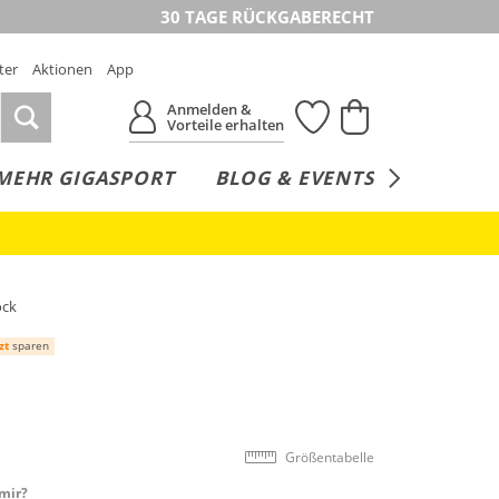
30 TAGE RÜCKGABERECHT
ter
Aktionen
App
Anmelden &
Vorteile erhalten
MEHR GIGASPORT
BLOG & EVENTS
SERVICE
ock
zt
sparen
Größentabelle
mir?