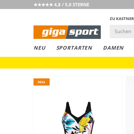
★★★★★ 4,8 / 5,0 STERNE
ZU KASTNER
GIGAGREEN
GIGASTYLE
FAHRRAD­
CLICK &
CLICK &
NEU
SPORTARTEN
DAMEN
LEASING
COLLECT
RESERVE
DEAL