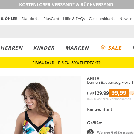
KOSTENLOSER VERSAND* & RÜCKVERSAND
 & ÖHLER
Standorte
PlusCard
Hilfe & FAQs
Geschenkkarte
Newslet
MUST-HAVE
PREIS & WERT
SALE
HERREN
KINDER
MARKEN
SALE
FINAL SALE
|
BIS ZU -50% ENTDECKEN
ANITA
Damen Badeanzug Flora T
99,99
129,99
J
UVP
inkl. Mwst zzgl.
Versandkosten
Farbe:
Bunt
Größe:
Welche Größe passt 