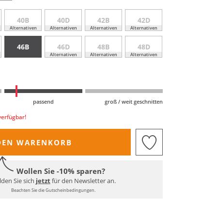
40B
40D
42B
42D
Alternativen
Alternativen
Alternativen
Alternativen
46B
46D
48B
48D
Alternativen
Alternativen
Alternativen
passend
groß / weit geschnitten
verfügbar!
DEN WARENKORB
Wollen Sie -10% sparen?
den Sie sich
jetzt
für den Newsletter an.
Beachten Sie die Gutscheinbedingungen.