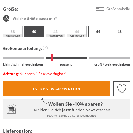
Größe:
Größentabelle
Welche Größe passt mir?
38
40
42
44
46
48
Alternativen
Alternativen
Alternativen
Größenbeurteilung:
?
klein / schmal geschnitten
passend
groß / weit geschnitten
Achtung:
Nur noch 1 Stück verfügbar!
IN DEN WARENKORB
Wollen Sie -10% sparen?
Melden Sie sich
jetzt
für den Newsletter an.
Beachten Sie die Gutscheinbedingungen.
Lieferoption: