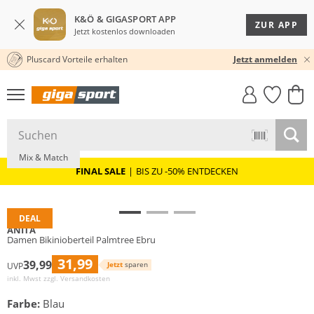
K&Ö & GIGASPORT APP
ZUR APP
Jetzt kostenlos downloaden
Pluscard Vorteile erhalten
30 TAGE RÜCKGABERECHT
Jetzt anmelden
GIGASTYLE
FAHRRAD­
CLICK &
CLICK &
MUST-HAVE
LEASING
COLLECT
RESERVE
Große Größen
Mix & Match
FINAL SALE
|
BIS ZU -50% ENTDECKEN
DEAL
ANITA
Damen Bikinioberteil Palmtree Ebru
31,99
39,99
Jetzt
sparen
UVP
inkl. Mwst zzgl.
Versandkosten
Farbe:
Blau