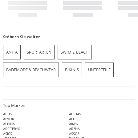
Stöbern Sie weiter
ANITA
SPORTARTEN
SWIM & BEACH
BADEMODE & BEACHWEAR
BIKINIS
UNTERTEILE
Top Marken
ABUS
ADIDAS
AEVOR
ALÉ
ALPINA
AIM'N
ARC'TERYX
ARENA
ASICS
ASSOS