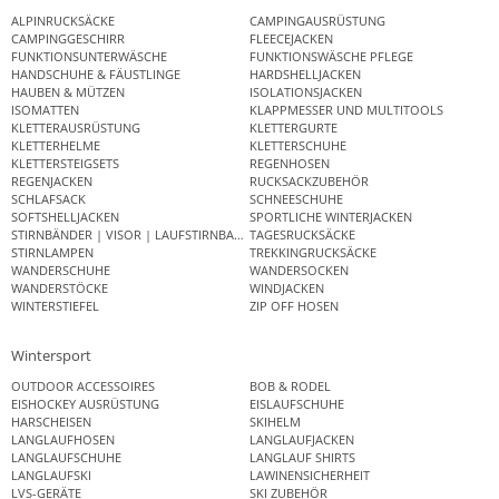
ALPINRUCKSÄCKE
CAMPINGAUSRÜSTUNG
CAMPINGGESCHIRR
FLEECEJACKEN
FUNKTIONSUNTERWÄSCHE
FUNKTIONSWÄSCHE PFLEGE
HANDSCHUHE & FÄUSTLINGE
HARDSHELLJACKEN
HAUBEN & MÜTZEN
ISOLATIONSJACKEN
ISOMATTEN
KLAPPMESSER UND MULTITOOLS
KLETTERAUSRÜSTUNG
KLETTERGURTE
KLETTERHELME
KLETTERSCHUHE
KLETTERSTEIGSETS
REGENHOSEN
REGENJACKEN
RUCKSACKZUBEHÖR
SCHLAFSACK
SCHNEESCHUHE
SOFTSHELLJACKEN
SPORTLICHE WINTERJACKEN
STIRNBÄNDER | VISOR | LAUFSTIRNBAND
TAGESRUCKSÄCKE
STIRNLAMPEN
TREKKINGRUCKSÄCKE
WANDERSCHUHE
WANDERSOCKEN
WANDERSTÖCKE
WINDJACKEN
WINTERSTIEFEL
ZIP OFF HOSEN
Wintersport
OUTDOOR ACCESSOIRES
BOB & RODEL
EISHOCKEY AUSRÜSTUNG
EISLAUFSCHUHE
HARSCHEISEN
SKIHELM
LANGLAUFHOSEN
LANGLAUFJACKEN
LANGLAUFSCHUHE
LANGLAUF SHIRTS
LANGLAUFSKI
LAWINENSICHERHEIT
LVS-GERÄTE
SKI ZUBEHÖR