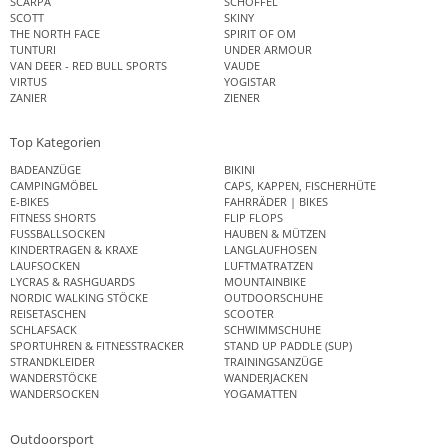
SCARPA
SCHÖFFEL
SCOTT
SKINY
THE NORTH FACE
SPIRIT OF OM
TUNTURI
UNDER ARMOUR
VAN DEER - RED BULL SPORTS
VAUDE
VIRTUS
YOGISTAR
ZANIER
ZIENER
Top Kategorien
BADEANZÜGE
BIKINI
CAMPINGMÖBEL
CAPS, KAPPEN, FISCHERHÜTE
E-BIKES
FAHRRÄDER | BIKES
FITNESS SHORTS
FLIP FLOPS
FUSSBALLSOCKEN
HAUBEN & MÜTZEN
KINDERTRAGEN & KRAXE
LANGLAUFHOSEN
LAUFSOCKEN
LUFTMATRATZEN
LYCRAS & RASHGUARDS
MOUNTAINBIKE
NORDIC WALKING STÖCKE
OUTDOORSCHUHE
REISETASCHEN
SCOOTER
SCHLAFSACK
SCHWIMMSCHUHE
SPORTUHREN & FITNESSTRACKER
STAND UP PADDLE (SUP)
STRANDKLEIDER
TRAININGSANZÜGE
WANDERSTÖCKE
WANDERJACKEN
WANDERSOCKEN
YOGAMATTEN
Outdoorsport