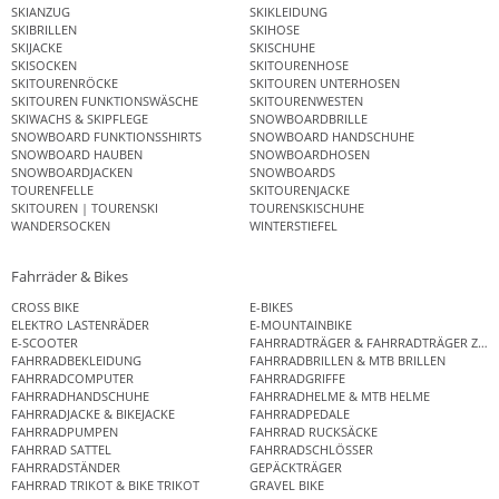
SKIANZUG
SKIKLEIDUNG
SKIBRILLEN
SKIHOSE
SKIJACKE
SKISCHUHE
SKISOCKEN
SKITOURENHOSE
SKITOURENRÖCKE
SKITOUREN UNTERHOSEN
SKITOUREN FUNKTIONSWÄSCHE
SKITOURENWESTEN
SKIWACHS & SKIPFLEGE
SNOWBOARDBRILLE
SNOWBOARD FUNKTIONSSHIRTS
SNOWBOARD HANDSCHUHE
SNOWBOARD HAUBEN
SNOWBOARDHOSEN
SNOWBOARDJACKEN
SNOWBOARDS
TOURENFELLE
SKITOURENJACKE
SKITOUREN | TOURENSKI
TOURENSKISCHUHE
WANDERSOCKEN
WINTERSTIEFEL
Fahrräder & Bikes
CROSS BIKE
E-BIKES
ELEKTRO LASTENRÄDER
E-MOUNTAINBIKE
E-SCOOTER
FAHRRADTRÄGER & FAHRRADTRÄGER ZUB
FAHRRADBEKLEIDUNG
FAHRRADBRILLEN & MTB BRILLEN
FAHRRADCOMPUTER
FAHRRADGRIFFE
FAHRRADHANDSCHUHE
FAHRRADHELME & MTB HELME
FAHRRADJACKE & BIKEJACKE
FAHRRADPEDALE
FAHRRADPUMPEN
FAHRRAD RUCKSÄCKE
FAHRRAD SATTEL
FAHRRADSCHLÖSSER
FAHRRADSTÄNDER
GEPÄCKTRÄGER
FAHRRAD TRIKOT & BIKE TRIKOT
GRAVEL BIKE