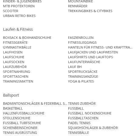
KINDER- & JUGENDBIKES
MOUNTAINBIKE
MTB PROTEKTOREN
RENNRÄDER
SCOOTER
TREKKINGBIKES & CITYBIKES
URBAN RETRO BIKES
Laufen & Fitness
BOXSACK & BOXHANDSCHUHE
FASZIENROLLEN
FITNESSGERÄTE
FITNESSLEGGINGS
GYMNASTIKBÄLLE
HANTELN FÜR FITNESS- UND KRAFTTRAINI
LAUFHOSEN
LAUFJACKEN UND LAUFWESTEN
LAUFSCHUHE
LAUFSHIRTS UND LAUFTOPS
LAUFSOCKEN
LAUFUNTERWÄSCHE
LAUFZUBEHÖR
LAUF BH
SPORTNAHRUNG
SPORTRUCKSÄCKE
SPORTTASCHEN
TRAININGSANZÜGE
TRAININGSMATTEN
YOGA & PILATES
Ballsport
BADMINTONSCHLÄGER & FEDERBALL SETS
TENNIS ZUBEHÖR
BASKETBALL
FUSSBALL
HALLENFUSSBALLSCHUHE
FUSSBALL NOCKENSCHUHE
STOLLENSCHUHE
FUSSBALLTASCHEN
FUSSBALL TURFSCHUHE
PADEL TENNIS
SCHIENBEINSCHONER
SQUASHSCHLÄGER & ZUBEHÖR
TENNIS AUSRÜSTUNG
TENNISBÄLLE