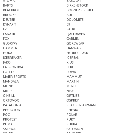
ATOMIC
BABOLAT
BARTS
BIRKENSTOCK
BLACKROLL
BOGNER FIRE+ICE
BROOKS
BUFF
DEUTER
DOLOMITE
DYNAFIT
E9
F2
FALKE
FANATIC
FJÄLLRÄVEN
FOX
GARMIN
GLORYFY
GOREWEAR
HAMMER
HANWAG
HOKA
HYDRO FLASK
ICEBREAKER
ICEPEAK
JAKO
KJUS
LA SPORTIVA
LEKI
LÖFFLER
LOWA
MAIER SPORTS
MAMMUT
MANDALA
MARTINI
MEINDL
MERU
MILLET
NIKE
O'NEILL
ORTLIEB
ORTOVOX
OSPREY
PATAGONIA
PEAK PERFORMANCE
PEEROTON
PHENIX
POC
POLAR
PROTEST
PUKY
PUMA
RUKKA
SALEWA
SALOMON