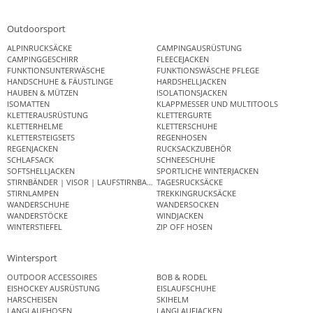
Outdoorsport
ALPINRUCKSÄCKE
CAMPINGAUSRÜSTUNG
CAMPINGGESCHIRR
FLEECEJACKEN
FUNKTIONSUNTERWÄSCHE
FUNKTIONSWÄSCHE PFLEGE
HANDSCHUHE & FÄUSTLINGE
HARDSHELLJACKEN
HAUBEN & MÜTZEN
ISOLATIONSJACKEN
ISOMATTEN
KLAPPMESSER UND MULTITOOLS
KLETTERAUSRÜSTUNG
KLETTERGURTE
KLETTERHELME
KLETTERSCHUHE
KLETTERSTEIGSETS
REGENHOSEN
REGENJACKEN
RUCKSACKZUBEHÖR
SCHLAFSACK
SCHNEESCHUHE
SOFTSHELLJACKEN
SPORTLICHE WINTERJACKEN
STIRNBÄNDER | VISOR | LAUFSTIRNBAND
TAGESRUCKSÄCKE
STIRNLAMPEN
TREKKINGRUCKSÄCKE
WANDERSCHUHE
WANDERSOCKEN
WANDERSTÖCKE
WINDJACKEN
WINTERSTIEFEL
ZIP OFF HOSEN
Wintersport
OUTDOOR ACCESSOIRES
BOB & RODEL
EISHOCKEY AUSRÜSTUNG
EISLAUFSCHUHE
HARSCHEISEN
SKIHELM
LANGLAUFHOSEN
LANGLAUFJACKEN