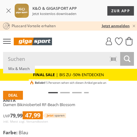
K&Ö & GIGASPORT APP
ZUR APP
Jetzt kostenlos downloaden
Pluscard Vorteile erhalten
★★★★★ 4,8 / 5,0 STERNE
Jetzt anmelden
GIGASTYLE
FAHRRAD­
CLICK &
CLICK &
MUST-HAVE
LEASING
COLLECT
RESERVE
Mix & Match
FINAL SALE
|
BIS ZU -50% ENTDECKEN
Beliebt!
5 Personen sehen sich diesen Artikel gerade an
DEAL
ANITA
Damen Bikinioberteil RF-Beach Blossom
47,99
79,99
Jetzt
sparen
UVP
inkl. Mwst zzgl.
Versandkosten
Farbe:
Blau