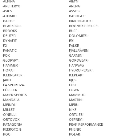
ALPINA
AIM'N
ARC'TERYX
ARENA
ASICS
ASSOS
ATOMIC
BABOLAT
BARTS
BIRKENSTOCK
BLACKROLL
BOGNER FIRE+ICE
BROOKS
BUFF
DEUTER
DOLOMITE
DYNAFIT
E9
F2
FALKE
FANATIC
FJÄLLRÄVEN
FOX
GARMIN
GLORYFY
GOREWEAR
HAMMER
HANWAG
HOKA
HYDRO FLASK
ICEBREAKER
ICEPEAK
JAKO
KJUS
LA SPORTIVA
LEKI
LÖFFLER
LOWA
MAIER SPORTS
MAMMUT
MANDALA
MARTINI
MEINDL
MERU
MILLET
NIKE
O'NEILL
ORTLIEB
ORTOVOX
OSPREY
PATAGONIA
PEAK PERFORMANCE
PEEROTON
PHENIX
POC
POLAR