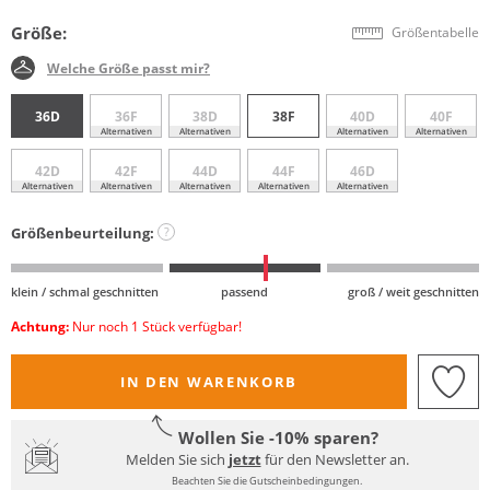
Größe:
Größentabelle
Welche Größe passt mir?
36D
36F
38D
38F
40D
40F
Alternativen
Alternativen
Alternativen
Alternativen
42D
42F
44D
44F
46D
Alternativen
Alternativen
Alternativen
Alternativen
Alternativen
Größenbeurteilung:
?
klein / schmal geschnitten
passend
groß / weit geschnitten
Achtung:
Nur noch 1 Stück verfügbar!
IN DEN WARENKORB
Wollen Sie -10% sparen?
Melden Sie sich
jetzt
für den Newsletter an.
Beachten Sie die Gutscheinbedingungen.