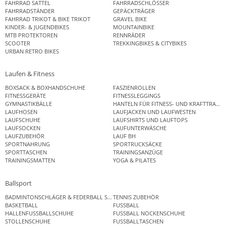
FAHRRAD SATTEL
FAHRRADSCHLÖSSER
FAHRRADSTÄNDER
GEPÄCKTRÄGER
FAHRRAD TRIKOT & BIKE TRIKOT
GRAVEL BIKE
KINDER- & JUGENDBIKES
MOUNTAINBIKE
MTB PROTEKTOREN
RENNRÄDER
SCOOTER
TREKKINGBIKES & CITYBIKES
URBAN RETRO BIKES
Laufen & Fitness
BOXSACK & BOXHANDSCHUHE
FASZIENROLLEN
FITNESSGERÄTE
FITNESSLEGGINGS
GYMNASTIKBÄLLE
HANTELN FÜR FITNESS- UND KRAFTTRAINI
LAUFHOSEN
LAUFJACKEN UND LAUFWESTEN
LAUFSCHUHE
LAUFSHIRTS UND LAUFTOPS
LAUFSOCKEN
LAUFUNTERWÄSCHE
LAUFZUBEHÖR
LAUF BH
SPORTNAHRUNG
SPORTRUCKSÄCKE
SPORTTASCHEN
TRAININGSANZÜGE
TRAININGSMATTEN
YOGA & PILATES
Ballsport
BADMINTONSCHLÄGER & FEDERBALL SETS
TENNIS ZUBEHÖR
BASKETBALL
FUSSBALL
HALLENFUSSBALLSCHUHE
FUSSBALL NOCKENSCHUHE
STOLLENSCHUHE
FUSSBALLTASCHEN