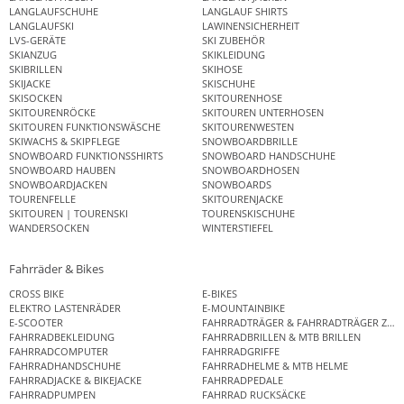
LANGLAUFSCHUHE
LANGLAUF SHIRTS
LANGLAUFSKI
LAWINENSICHERHEIT
LVS-GERÄTE
SKI ZUBEHÖR
SKIANZUG
SKIKLEIDUNG
SKIBRILLEN
SKIHOSE
SKIJACKE
SKISCHUHE
SKISOCKEN
SKITOURENHOSE
SKITOURENRÖCKE
SKITOUREN UNTERHOSEN
SKITOUREN FUNKTIONSWÄSCHE
SKITOURENWESTEN
SKIWACHS & SKIPFLEGE
SNOWBOARDBRILLE
SNOWBOARD FUNKTIONSSHIRTS
SNOWBOARD HANDSCHUHE
SNOWBOARD HAUBEN
SNOWBOARDHOSEN
SNOWBOARDJACKEN
SNOWBOARDS
TOURENFELLE
SKITOURENJACKE
SKITOUREN | TOURENSKI
TOURENSKISCHUHE
WANDERSOCKEN
WINTERSTIEFEL
Fahrräder & Bikes
CROSS BIKE
E-BIKES
ELEKTRO LASTENRÄDER
E-MOUNTAINBIKE
E-SCOOTER
FAHRRADTRÄGER & FAHRRADTRÄGER ZUB
FAHRRADBEKLEIDUNG
FAHRRADBRILLEN & MTB BRILLEN
FAHRRADCOMPUTER
FAHRRADGRIFFE
FAHRRADHANDSCHUHE
FAHRRADHELME & MTB HELME
FAHRRADJACKE & BIKEJACKE
FAHRRADPEDALE
FAHRRADPUMPEN
FAHRRAD RUCKSÄCKE