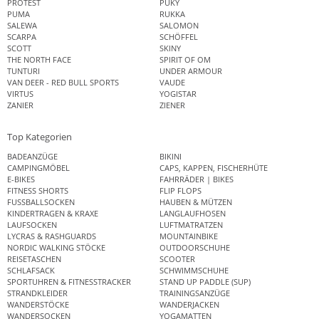
PROTEST
PUKY
PUMA
RUKKA
SALEWA
SALOMON
SCARPA
SCHÖFFEL
SCOTT
SKINY
THE NORTH FACE
SPIRIT OF OM
TUNTURI
UNDER ARMOUR
VAN DEER - RED BULL SPORTS
VAUDE
VIRTUS
YOGISTAR
ZANIER
ZIENER
Top Kategorien
BADEANZÜGE
BIKINI
CAMPINGMÖBEL
CAPS, KAPPEN, FISCHERHÜTE
E-BIKES
FAHRRÄDER | BIKES
FITNESS SHORTS
FLIP FLOPS
FUSSBALLSOCKEN
HAUBEN & MÜTZEN
KINDERTRAGEN & KRAXE
LANGLAUFHOSEN
LAUFSOCKEN
LUFTMATRATZEN
LYCRAS & RASHGUARDS
MOUNTAINBIKE
NORDIC WALKING STÖCKE
OUTDOORSCHUHE
REISETASCHEN
SCOOTER
SCHLAFSACK
SCHWIMMSCHUHE
SPORTUHREN & FITNESSTRACKER
STAND UP PADDLE (SUP)
STRANDKLEIDER
TRAININGSANZÜGE
WANDERSTÖCKE
WANDERJACKEN
WANDERSOCKEN
YOGAMATTEN